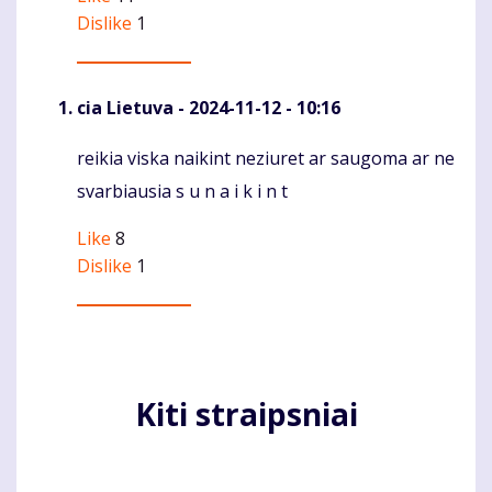
Dislike
1
cia Lietuva
- 2024-11-12 - 10:16
reikia viska naikint neziuret ar saugoma ar ne
Komentaras
svarbiausia s u n a i k i n t
Like
8
Dislike
1
Kiti straipsniai