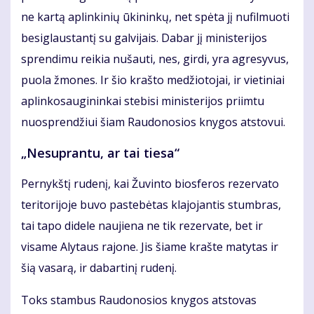
ne kartą aplinkinių ūkininkų, net spėta jį nufilmuoti
besiglaustantį su galvijais. Dabar jį ministerijos
sprendimu reikia nušauti, nes, girdi, yra agresyvus,
puola žmones. Ir šio krašto medžiotojai, ir vietiniai
aplinkosaugininkai stebisi ministerijos priimtu
nuosprendžiui šiam Raudonosios knygos atstovui.
„Nesuprantu, ar tai tiesa“
Pernykštį rudenį, kai Žuvinto biosferos rezervato
teritorijoje buvo pastebėtas klajojantis stumbras,
tai tapo didele naujiena ne tik rezervate, bet ir
visame Alytaus rajone. Jis šiame krašte matytas ir
šią vasarą, ir dabartinį rudenį.
Toks stambus Raudonosios knygos atstovas