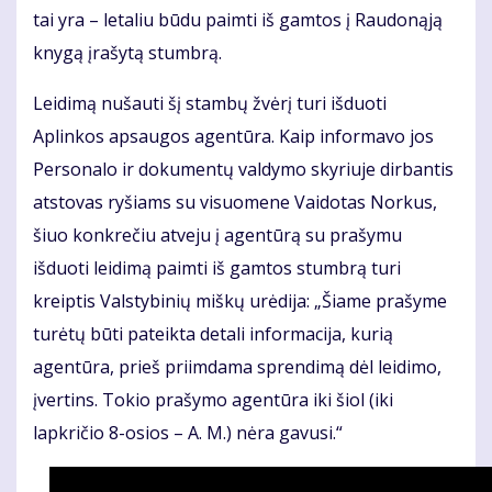
tai yra – letaliu būdu paimti iš gamtos į Raudonąją
knygą įrašytą stumbrą.
Leidimą nušauti šį stambų žvėrį turi išduoti
Aplinkos apsaugos agentūra. Kaip informavo jos
Personalo ir dokumentų valdymo skyriuje dirbantis
atstovas ryšiams su visuomene Vaidotas Norkus,
šiuo konkrečiu atveju į agentūrą su prašymu
išduoti leidimą paimti iš gamtos stumbrą turi
kreiptis Valstybinių miškų urėdija: „Šiame prašyme
turėtų būti pateikta detali informacija, kurią
agentūra, prieš priimdama sprendimą dėl leidimo,
įvertins. Tokio prašymo agentūra iki šiol (iki
lapkričio 8-osios – A. M.) nėra gavusi.“