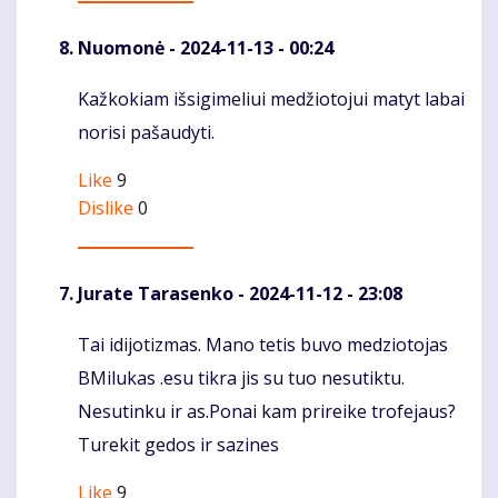
Nuomonė
- 2024-11-13 - 00:24
Kažkokiam išsigimeliui medžiotojui matyt labai
Komentaras
norisi pašaudyti.
Like
9
Dislike
0
Jurate Tarasenko
- 2024-11-12 - 23:08
Tai idijotizmas. Mano tetis buvo medziotojas
Komentaras
BMilukas .esu tikra jis su tuo nesutiktu.
Nesutinku ir as.Ponai kam prireike trofejaus?
Turekit gedos ir sazines
Like
9