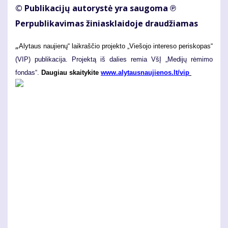
© Publikacijų autorystė yra saugoma ℗
Perpublikavimas žiniasklaidoje draudžiamas
„
Alytaus naujienų“ laikraščio projekto „Viešojo intereso periskopas“
(VIP) publikacija. Projektą iš dalies remia VšĮ „Medijų rėmimo
fondas“.
Daugiau skaitykite
www.alytausnaujienos.lt/vip