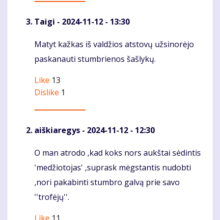
Taigi
- 2024-11-12 - 13:30
Matyt kažkas iš valdžios atstovų užsinorėjo
Komentaras
paskanauti stumbrienos šašlykų.
Like
13
Dislike
1
aiškiaregys
- 2024-11-12 - 12:30
O man atrodo ,kad koks nors aukštai sėdintis
Komentaras
'medžiotojas' ,suprask mėgstantis nudobti
,nori pakabinti stumbro galvą prie savo
''trofėjų''.
Like
11