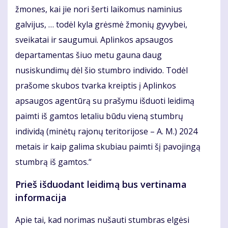
žmones, kai jie nori šerti laikomus naminius
galvijus, … todėl kyla grėsmė žmonių gyvybei,
sveikatai ir saugumui. Aplinkos apsaugos
departamentas šiuo metu gauna daug
nusiskundimų dėl šio stumbro individo. Todėl
prašome skubos tvarka kreiptis į Aplinkos
apsaugos agentūrą su prašymu išduoti leidimą
paimti iš gamtos letaliu būdu vieną stumbrų
individą (minėtų rajonų teritorijose – A. M.) 2024
metais ir kaip galima skubiau paimti šį pavojingą
stumbrą iš gamtos.“
Prieš išduodant leidimą bus vertinama
informacija
Apie tai, kad norimas nušauti stumbras elgėsi