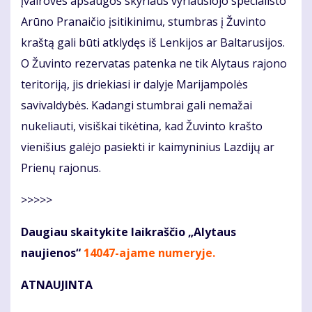
įvairovės apsaugos skyriaus vyriausiojo specialisto
Arūno Pranaičio įsitikinimu, stumbras į Žuvinto
kraštą gali būti atklydęs iš Lenkijos ar Baltarusijos.
O Žuvinto rezervatas patenka ne tik Alytaus rajono
teritoriją, jis driekiasi ir dalyje Marijampolės
savivaldybės. Kadangi stumbrai gali nemažai
nukeliauti, visiškai tikėtina, kad Žuvinto krašto
vienišius galėjo pasiekti ir kaimyninius Lazdijų ar
Prienų rajonus.
>>>>>
Daugiau skaitykite laikraščio „Alytaus
naujienos“
14047-ajame numeryje
.
ATNAUJINTA