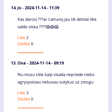
Jo
- 2024-11-14 - 11:39
Kas darosi ???ar Lietuvoj jau tik debilai like
Komentaras
valdo viska ????😱😱😱
Like
2
Dislike
0
Ona
- 2024-11-14 - 09:19
Nu musu sitie kaip visada nepriede nieko
Komentaras
agrysyvisiau nebuvau sutykus uz zmogu
Like
3
Dislike
0