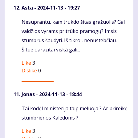
Asta
- 2024-11-13 - 19:27
Nesuprantu, kam trukdo šitas gražuolis? Gal
Komentaras
valdžios vyrams pritrūko pramogų? Imsis
stumbrus šaudyti. Iš tikro , nenustebčiau.
Šitue oarazitai viskà gali...
Like
3
Dislike
0
Jonas
- 2024-11-13 - 18:44
Tai kodėl ministerija taip meluoja ? Ar prireikė
Komentaras
stumbrienos Kalėdoms ?
Like
3