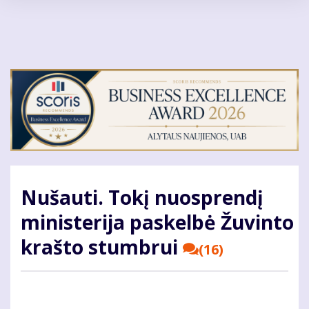
Pereiti
į
pagrindinį
turinį
Nušauti. Tokį nuosprendį
ministerija paskelbė Žuvinto
krašto stumbrui
(16)