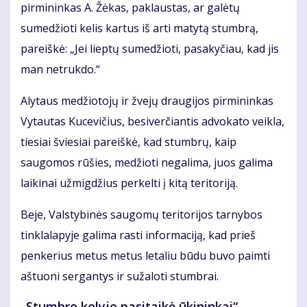
pirmininkas A. Žėkas, paklaustas, ar galėtų
sumedžioti kelis kartus iš arti matytą stumbrą,
pareiškė: „Jei lieptų sumedžioti, pasakyčiau, kad jis
man netrukdo.“
Alytaus medžiotojų ir žvejų draugijos pirmininkas
Vytautas Kucevičius, besiverčiantis advokato veikla,
tiesiai šviesiai pareiškė, kad stumbrų, kaip
saugomos rūšies, medžioti negalima, juos galima
laikinai užmigdžius perkelti į kitą teritoriją.
Beje, Valstybinės saugomų teritorijos tarnybos
tinklalapyje galima rasti informaciją, kad prieš
penkerius metus metus letaliu būdu buvo paimti
aštuoni sergantys ir sužaloti stumbrai.
„Stumbro kelyje pasitaikė ūkininkai“