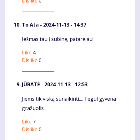
Dislike
0
To Ata
- 2024-11-13 - 14:37
Iešmas tau į subinę, patarėjau!
Komentaras
Like
4
Dislike
0
JŪRATĖ
- 2024-11-13 - 12:53
Jiems tik viską sunaikinti.... Tegul gyvena
Komentaras
gražuolis.
Like
7
Dislike
0