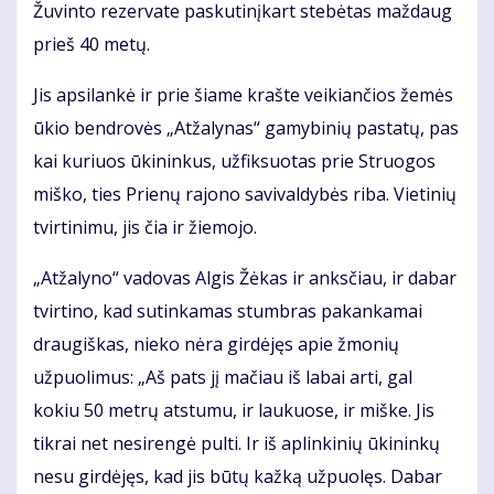
Žuvinto rezervate paskutinįkart stebėtas maždaug
prieš 40 metų.
Jis apsilankė ir prie šiame krašte veikiančios žemės
ūkio bendrovės „Atžalynas“ gamybinių pastatų, pas
kai kuriuos ūkininkus, užfiksuotas prie Struogos
miško, ties Prienų rajono savivaldybės riba. Vietinių
tvirtinimu, jis čia ir žiemojo.
„Atžalyno“ vadovas Algis Žėkas ir anksčiau, ir dabar
tvirtino, kad sutinkamas stumbras pakankamai
draugiškas, nieko nėra girdėjęs apie žmonių
užpuolimus: „Aš pats jį mačiau iš labai arti, gal
kokiu 50 metrų atstumu, ir laukuose, ir miške. Jis
tikrai net nesirengė pulti. Ir iš aplinkinių ūkininkų
nesu girdėjęs, kad jis būtų kažką užpuolęs. Dabar