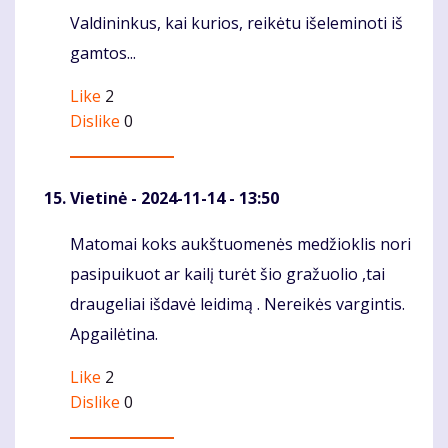
Valdininkus, kai kurios, reikėtu išeleminoti iš
Komentaras
gamtos...
Like
2
Dislike
0
Vietinė
- 2024-11-14 - 13:50
Matomai koks aukštuomenės medžioklis nori
Komentaras
pasipuikuot ar kailį turėt šio gražuolio ,tai
draugeliai išdavė leidimą . Nereikės vargintis.
Apgailėtina.
Like
2
Dislike
0