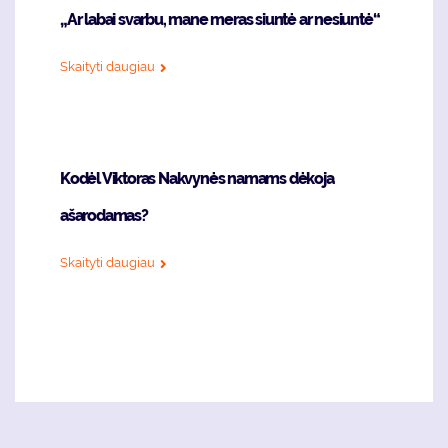
„Ar labai svarbu, mane meras siuntė ar nesiuntė“
Skaityti daugiau
Kodėl Viktoras Nakvynės namams dėkoja
ašarodamas?
Skaityti daugiau