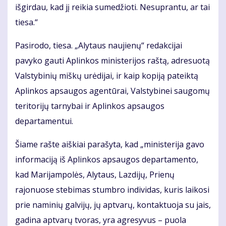
išgirdau, kad jį reikia sumedžioti. Nesuprantu, ar tai
tiesa.“
Pasirodo, tiesa. „Alytaus naujienų“ redakcijai
pavyko gauti Aplinkos ministerijos raštą, adresuotą
Valstybinių miškų urėdijai, ir kaip kopiją pateiktą
Aplinkos apsaugos agentūrai, Valstybinei saugomų
teritorijų tarnybai ir Aplinkos apsaugos
departamentui.
Šiame rašte aiškiai parašyta, kad „ministerija gavo
informaciją iš Aplinkos apsaugos departamento,
kad Marijampolės, Alytaus, Lazdijų, Prienų
rajonuose stebimas stumbro individas, kuris laikosi
prie naminių galvijų, jų aptvarų, kontaktuoja su jais,
gadina aptvarų tvoras, yra agresyvus – puola