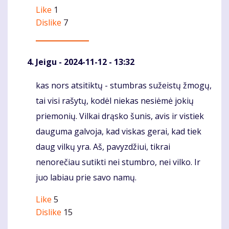
Like
1
Dislike
7
Jeigu
- 2024-11-12 - 13:32
kas nors atsitiktų - stumbras sužeistų žmogų,
Komentaras
tai visi rašytų, kodėl niekas nesiėmė jokių
priemonių. Vilkai drąsko šunis, avis ir vistiek
dauguma galvoja, kad viskas gerai, kad tiek
daug vilkų yra. Aš, pavyzdžiui, tikrai
nenorečiau sutikti nei stumbro, nei vilko. Ir
juo labiau prie savo namų.
Like
5
Dislike
15