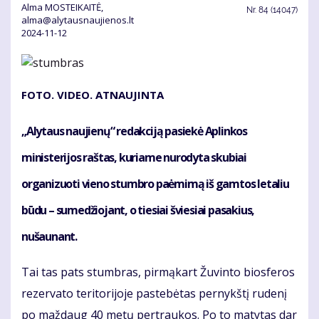
Alma MOSTEIKAITĖ,
Nr.
84 (14047)
alma@alytausnaujienos.lt
2024-11-12
FOTO. VIDEO. ATNAUJINTA
„Alytaus naujienų“ redakciją pasiekė Aplinkos
ministerijos raštas, kuriame nurodyta skubiai
organizuoti vieno stumbro paėmimą iš gamtos letaliu
būdu – sumedžiojant, o tiesiai šviesiai pasakius,
nušaunant.
Tai tas pats stumbras, pirmąkart Žuvinto biosferos
rezervato teritorijoje pastebėtas pernykštį rudenį
po maždaug 40 metų pertraukos. Po to matytas dar