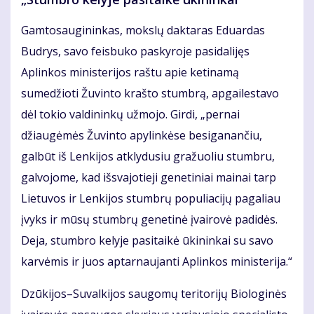
Gamtosaugininkas, mokslų daktaras Eduardas
Budrys, savo feisbuko paskyroje pasidalijęs
Aplinkos ministerijos raštu apie ketinamą
sumedžioti Žuvinto krašto stumbrą, apgailestavo
dėl tokio valdininkų užmojo. Girdi, „pernai
džiaugėmės Žuvinto apylinkėse besiganančiu,
galbūt iš Lenkijos atklydusiu gražuoliu stumbru,
galvojome, kad išsvajotieji genetiniai mainai tarp
Lietuvos ir Lenkijos stumbrų populiacijų pagaliau
įvyks ir mūsų stumbrų genetinė įvairovė padidės.
Deja, stumbro kelyje pasitaikė ūkininkai su savo
karvėmis ir juos aptarnaujanti Aplinkos ministerija.“
Dzūkijos–Suvalkijos saugomų teritorijų Biologinės