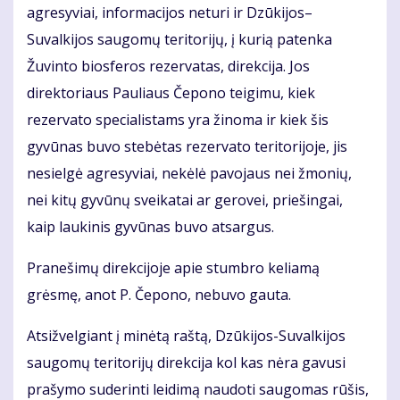
agresyviai, informacijos neturi ir Dzūkijos–
Suvalkijos saugomų teritorijų, į kurią patenka
Žuvinto biosferos rezervatas, direkcija. Jos
direktoriaus Pauliaus Čepono teigimu, kiek
rezervato specialistams yra žinoma ir kiek šis
gyvūnas buvo stebėtas rezervato teritorijoje, jis
nesielgė agresyviai, nekėlė pavojaus nei žmonių,
nei kitų gyvūnų sveikatai ar gerovei, priešingai,
kaip laukinis gyvūnas buvo atsargus.
Pranešimų direkcijoje apie stumbro keliamą
grėsmę, anot P. Čepono, nebuvo gauta.
Atsižvelgiant į minėtą raštą, Dzūkijos-Suvalkijos
saugomų teritorijų direkcija kol kas nėra gavusi
prašymo suderinti leidimą naudoti saugomas rūšis,