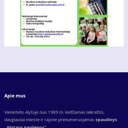
Apie mus
Vienintelis Alytuje nuo 1989 m. leidžiamas laikraštis,
daugiausia mieste ir rajone prenumeruojamas
spaudinys
„Alytaus naujienos“.