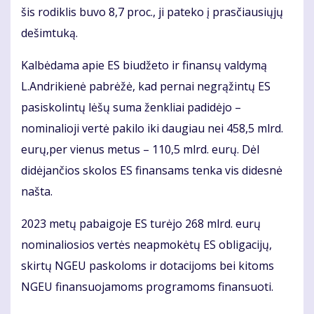
šis rodiklis buvo 8,7 proc., ji pateko į prasčiausiųjų
dešimtuką.
Kalbėdama apie ES biudžeto ir finansų valdymą
L.Andrikienė pabrėžė, kad pernai negrąžintų ES
pasiskolintų lėšų suma ženkliai padidėjo –
nominalioji vertė pakilo iki daugiau nei 458,5 mlrd.
eurų,per vienus metus – 110,5 mlrd. eurų. Dėl
didėjančios skolos ES finansams tenka vis didesnė
našta.
2023 metų pabaigoje ES turėjo 268 mlrd. eurų
nominaliosios vertės neapmokėtų ES obligacijų,
skirtų NGEU paskoloms ir dotacijoms bei kitoms
NGEU finansuojamoms programoms finansuoti.