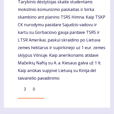
Tarybinis dėstytojas skaite studentams
mokslinio komunizmo paskaitas ir birka
skambino ant pianino TSRS Himna. Kaip TSKP
CK nurodymu pasidare Sajudzio vadovu ir
kartu su Gorbaciovo gauja pardave TSRS ir
LTSR Amerikai, paskui skraidino po Lietuva
zemes hektarus ir supirkinejo uz 1 eur. zemes
sklypus Vilniuje. Kaip anerikonams atidavė
Mažeikių Naftą su A. a. Kiesaus galva už 1 lt.
Kaip anūkas supjovė Lietuvą su Kinija dėl
taivanėlio pavadinimo
3
0