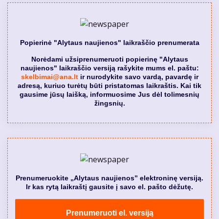
Popierinė "Alytaus naujienos" laikraščio prenumerata
Norėdami užsiprenumeruoti popierinę "Alytaus
naujienos" laikraščio versiją rašykite mums el. paštu:
skelbimai@ana.lt
ir nurodykite savo vardą, pavardę ir
adresą, kuriuo turėtų būti pristatomas laikraštis. Kai tik
gausime jūsų laišką, informuosime Jus dėl tolimesnių
žingsnių.
Prenumeruokite „Alytaus naujienos” elektroninę versiją.
Ir kas rytą laikraštį gausite į savo el. pašto dėžutę.
Prenumeruoti el. versiją