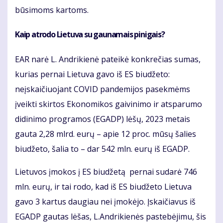
būsimoms kartoms.
Kaip atrodo Lietuva su gaunamais pinigais?
EAR narė L. Andrikienė pateikė konkrečias sumas,
kurias pernai Lietuva gavo iš ES biudžeto:
neįskaičiuojant COVID pandemijos pasekmėms
įveikti skirtos Ekonomikos gaivinimo ir atsparumo
didinimo programos (EGADP) lėšų, 2023 metais
gauta 2,28 mlrd. eurų – apie 12 proc. mūsų šalies
biudžeto, šalia to – dar 542 mln. eurų iš EGADP.
Lietuvos įmokos į ES biudžetą pernai sudarė 746
mln. eurų, ir tai rodo, kad iš ES biudžeto Lietuva
gavo 3 kartus daugiau nei įmokėjo. Įskaičiavus iš
EGADP gautas lėšas, L.Andrikienės pastebėjimu, šis