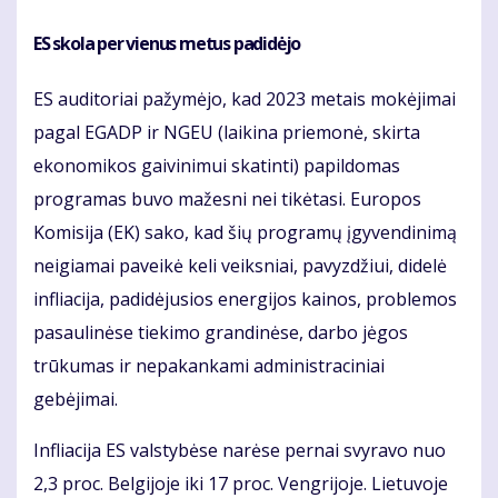
ES skola per vienus metus padidėjo
ES auditoriai pažymėjo, kad 2023 metais mokėjimai
pagal EGADP ir NGEU (laikina priemonė, skirta
ekonomikos gaivinimui skatinti) papildomas
programas buvo mažesni nei tikėtasi. Europos
Komisija (EK) sako, kad šių programų įgyvendinimą
neigiamai paveikė keli veiksniai, pavyzdžiui, didelė
infliacija, padidėjusios energijos kainos, problemos
pasaulinėse tiekimo grandinėse, darbo jėgos
trūkumas ir nepakankami administraciniai
gebėjimai.
Infliacija ES valstybėse narėse pernai svyravo nuo
2,3 proc. Belgijoje iki 17 proc. Vengrijoje. Lietuvoje