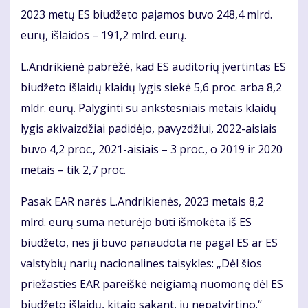
2023 metų ES biudžeto pajamos buvo 248,4 mlrd.
eurų, išlaidos – 191,2 mlrd. eurų.
L.Andrikienė pabrėžė, kad ES auditorių įvertintas ES
biudžeto išlaidų klaidų lygis siekė 5,6 proc. arba 8,2
mldr. eurų. Palyginti su ankstesniais metais klaidų
lygis akivaizdžiai padidėjo, pavyzdžiui, 2022-aisiais
buvo 4,2 proc., 2021-aisiais – 3 proc., o 2019 ir 2020
metais – tik 2,7 proc.
Pasak EAR narės L.Andrikienės, 2023 metais 8,2
mlrd. eurų suma neturėjo būti išmokėta iš ES
biudžeto, nes ji buvo panaudota ne pagal ES ar ES
valstybių narių nacionalines taisykles: „Dėl šios
priežasties EAR pareiškė neigiamą nuomonę dėl ES
biudžeto išlaidų, kitaip sakant, jų nepatvirtino.“