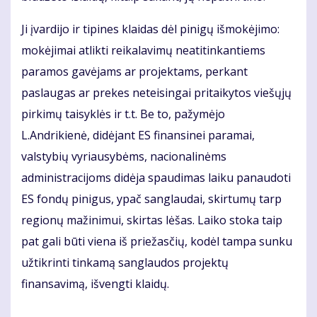
Ji įvardijo ir tipines klaidas dėl pinigų išmokėjimo:
mokėjimai atlikti reikalavimų neatitinkantiems
paramos gavėjams ar projektams, perkant
paslaugas ar prekes neteisingai pritaikytos viešųjų
pirkimų taisyklės ir t.t. Be to, pažymėjo
L.Andrikienė, didėjant ES finansinei paramai,
valstybių vyriausybėms, nacionalinėms
administracijoms didėja spaudimas laiku panaudoti
ES fondų pinigus, ypač sanglaudai, skirtumų tarp
regionų mažinimui, skirtas lėšas. Laiko stoka taip
pat gali būti viena iš priežasčių, kodėl tampa sunku
užtikrinti tinkamą sanglaudos projektų
finansavimą, išvengti klaidų.