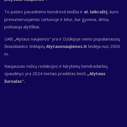
To paties pavadinimo bendrovė leidžia ir
el. laikraštį,
kuris
prenumeruojamas Lietuvoje ir kitur, kur gyvena, dirba,
poilsiauja alytiškiai.
UAB „Alytaus naujienos“ yra ir Dzūkijoje vieno populiariausių
žiniasklaidos tinklapių
Alytausnaujienos.lt
leidėja nuo 2000
m.
Naujausias mūsų redakcijos ir kūrybinių bendradarbių
spaudinys yra 2024 metais pradėtas leisti
„Alytaus
žurnalas“.