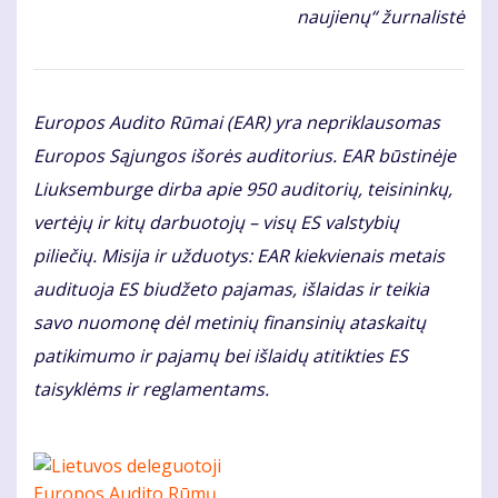
naujienų“ žurnalistė
Europos Audito Rūmai (EAR) yra nepriklausomas
Europos Sąjungos išorės auditorius. EAR būstinėje
Liuksemburge dirba apie 950 auditorių, teisininkų,
vertėjų ir kitų darbuotojų – visų ES valstybių
piliečių. Misija ir užduotys: EAR kiekvienais metais
audituoja ES biudžeto pajamas, išlaidas ir teikia
savo nuomonę dėl metinių finansinių ataskaitų
patikimumo ir pajamų bei išlaidų atitikties ES
taisyklėms ir reglamentams.