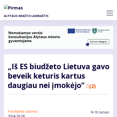
Pereiti
į
pagrindinį
ALYTAUS KRAŠTO LAIKRAŠTIS
turinį
„Iš ES biudžeto Lietuva gavo
beveik keturis kartus
daugiau nei įmokėjo“
(2)
Parašykite autoriui
Nr.
81 (14044)
2024-10-28