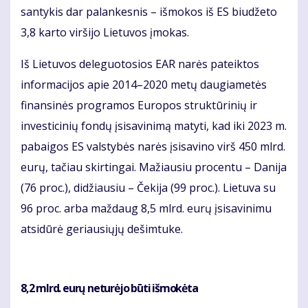
santykis dar palankesnis – išmokos iš ES biudžeto
3,8 karto viršijo Lietuvos įmokas.
Iš Lietuvos deleguotosios EAR narės pateiktos
informacijos apie 2014–2020 metų daugiametės
finansinės programos Europos struktūrinių ir
investicinių fondų įsisavinimą matyti, kad iki 2023 m.
pabaigos ES valstybės narės įsisavino virš 450 mlrd.
eurų, tačiau skirtingai. Mažiausiu procentu – Danija
(76 proc.), didžiausiu – Čekija (99 proc.). Lietuva su
96 proc. arba maždaug 8,5 mlrd. eurų įsisavinimu
atsidūrė geriausiųjų dešimtuke.
8,2 mlrd. eurų neturėjo būti išmokėta