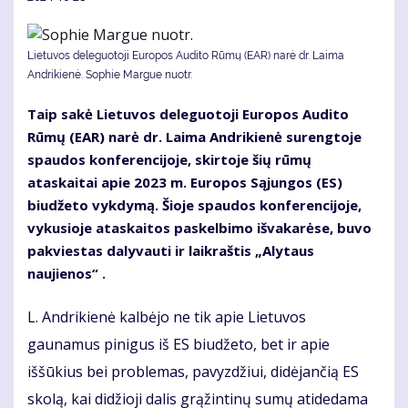
Lietuvos deleguotoji Europos Audito Rūmų (EAR) narė dr. Laima
Andrikienė. Sophie Margue nuotr.
Taip sakė Lietuvos deleguotoji Europos Audito
Rūmų (EAR) narė dr. Laima Andrikienė surengtoje
spaudos konferencijoje, skirtoje šių rūmų
ataskaitai apie 2023 m. Europos Sąjungos (ES)
biudžeto vykdymą. Šioje spaudos konferencijoje,
vykusioje ataskaitos paskelbimo išvakarėse, buvo
pakviestas dalyvauti ir laikraštis „Alytaus
naujienos“ .
L. Andrikienė kalbėjo ne tik apie Lietuvos
gaunamus pinigus iš ES biudžeto, bet ir apie
iššūkius bei problemas, pavyzdžiui, didėjančią ES
skolą, kai didžioji dalis grąžintinų sumų atidedama