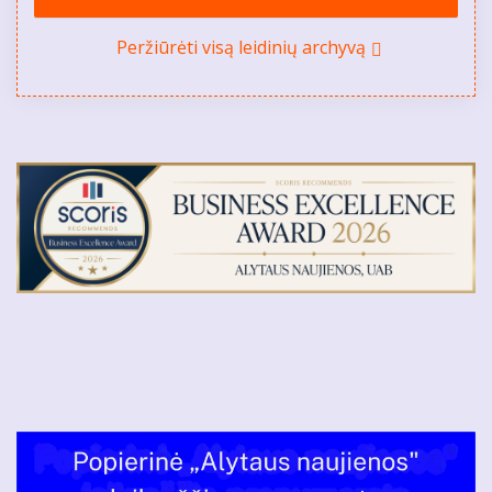
Peržiūrėti visą leidinių archyvą