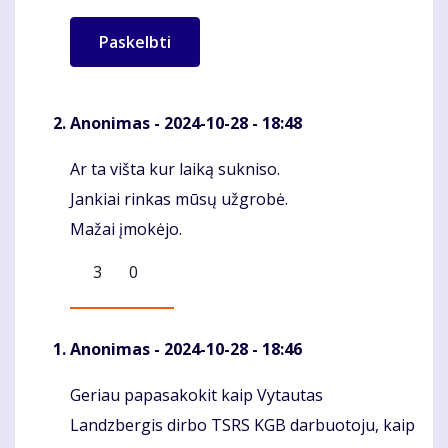
Anonimas
- 2024-10-28 - 18:48
Ar ta višta kur laiką sukniso.
Komentaras
Jankiai rinkas mūsų užgrobė.
Mažai įmokėjo.
3
0
Anonimas
- 2024-10-28 - 18:46
Geriau papasakokit kaip Vytautas
Komentaras
Landzbergis dirbo TSRS KGB darbuotoju, kaip