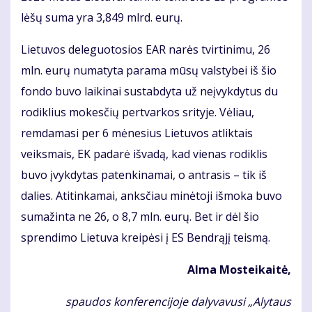
lėšų suma yra 3,849 mlrd. eurų.
Lietuvos deleguotosios EAR narės tvirtinimu, 26
mln. eurų numatyta parama mūsų valstybei iš šio
fondo buvo laikinai sustabdyta už neįvykdytus du
rodiklius mokesčių pertvarkos srityje. Vėliau,
remdamasi per 6 mėnesius Lietuvos atliktais
veiksmais, EK padarė išvadą, kad vienas rodiklis
buvo įvykdytas patenkinamai, o antrasis – tik iš
dalies. Atitinkamai, anksčiau minėtoji išmoka buvo
sumažinta ne 26, o 8,7 mln. eurų. Bet ir dėl šio
sprendimo Lietuva kreipėsi į ES Bendrąjį teismą.
Alma Mosteikaitė,
spaudos konferencijoje dalyvavusi „Alytaus