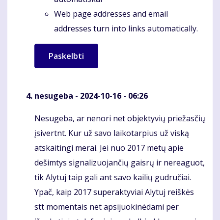
Web page addresses and email
addresses turn into links automatically.
nesugeba
- 2024-10-16 - 06:26
Nesugeba, ar nenori net objektyvių priežasčių
Komentaras
įsivertnt. Kur už savo laikotarpius už viską
atskaitingi merai. Jei nuo 2017 metų apie
dešimtys signalizuojančių gaisrų ir nereaguot,
tik Alytuj taip gali ant savo kailių gudručiai.
Ypač, kaip 2017 superaktyviai Alytuj reiškės
stt momentais net apsijuokinėdami per