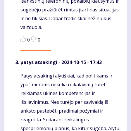
išankstinių telefoninių pokalbių klausymus ir
sugebėjo pražiūrėt rimtas įtartinas situacijas.
Ir ne tik šias. Dabar tradiciškai nežiniukus
vaizduoja.
0
0
patys atsakingi
- 2024-10-15 - 17:43
Patys atsakingi alytiškiai, kad politikams ir
Komentaras
ypač merams nekelia reikalavimų turėt
reikiamas ūkines kompetencijas ir
išsilavinimus. Nes turėjo per savivaldą iš
anksto pastebėti pradiniai požymiai ir
reaguota. Sudarant reikalingus
specpriemonių planus, ką kitur sugeba. Alytuj