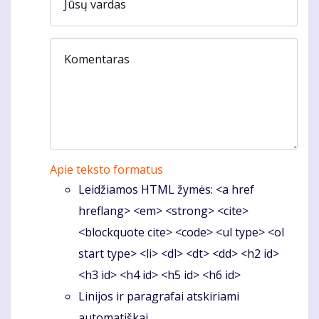
Jūsų vardas
Komentaras
Apie teksto formatus
Leidžiamos HTML žymės: <a href
hreflang> <em> <strong> <cite>
<blockquote cite> <code> <ul type> <ol
start type> <li> <dl> <dt> <dd> <h2 id>
<h3 id> <h4 id> <h5 id> <h6 id>
Linijos ir paragrafai atskiriami
automatiškai