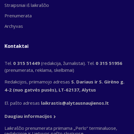
Straipsniai iš laikraščio
Prenumerata
Archyvas
Kontaktai
Tel.
0 315 51449
(redakcija, žurnalistai). Tel.
0 315 51956
(prenumerata, reklama, skelbimai)
Redakcijos, priimamojo adresas
S. Dariaus ir S. Girėno g.
4-2 (nuo gatvės pusės), LT-62137, Alytus
El. pašto adresas
laikrastis@alytausnaujienos.lt
Daugiau informacijos
Laikraščio prenumerata priimama „Perlo“ terminaluose,
redakcijoje ir Lietuvos pašto skyriuose