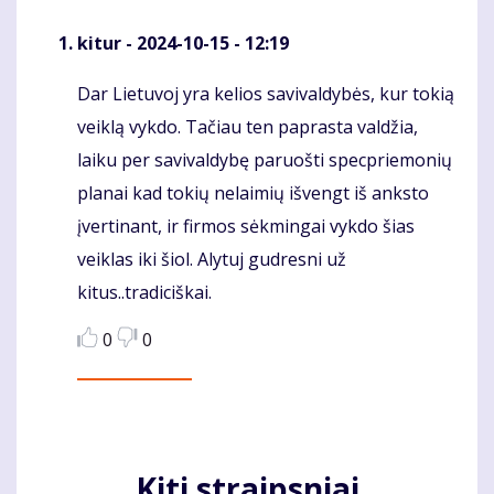
kitur
- 2024-10-15 - 12:19
Dar Lietuvoj yra kelios savivaldybės, kur tokią
Komentaras
veiklą vykdo. Tačiau ten paprasta valdžia,
laiku per savivaldybę paruošti specpriemonių
planai kad tokių nelaimių išvengt iš anksto
įvertinant, ir firmos sėkmingai vykdo šias
veiklas iki šiol. Alytuj gudresni už
kitus..tradiciškai.
0
0
Kiti straipsniai