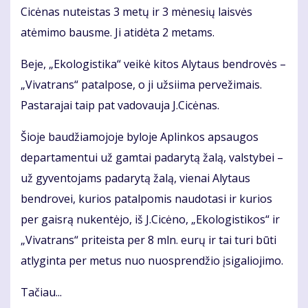
Cicėnas nuteistas 3 metų ir 3 mėnesių laisvės
atėmimo bausme. Ji atidėta 2 metams.
Beje, „Ekologistika“ veikė kitos Alytaus bendrovės –
„Vivatrans“ patalpose, o ji užsiima pervežimais.
Pastarajai taip pat vadovauja J.Cicėnas.
Šioje baudžiamojoje byloje Aplinkos apsaugos
departamentui už gamtai padarytą žalą, valstybei –
už gyventojams padarytą žalą, vienai Alytaus
bendrovei, kurios patalpomis naudotasi ir kurios
per gaisrą nukentėjo, iš J.Cicėno, „Ekologistikos“ ir
„Vivatrans“ priteista per 8 mln. eurų ir tai turi būti
atlyginta per metus nuo nuosprendžio įsigaliojimo.
Tačiau...