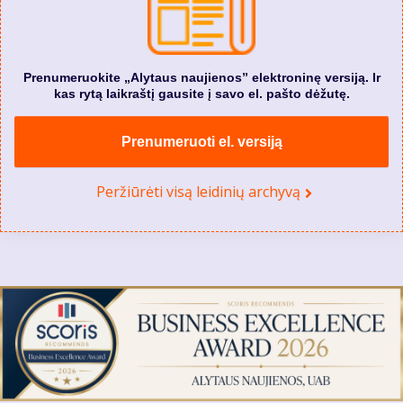
Prenumeruokite „Alytaus naujienos” elektroninę versiją. Ir
kas rytą laikraštį gausite į savo el. pašto dėžutę.
Prenumeruoti el. versiją
Peržiūrėti visą leidinių archyvą