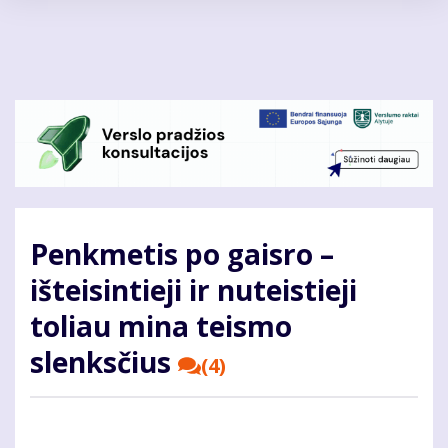
Pereiti
į
pagrindinį
turinį
Penkmetis po gaisro –
išteisintieji ir nuteistieji
toliau mina teismo
slenksčius
(4)