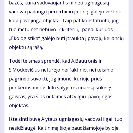
bazės, kuria vadovaujantis minėti ugniagesių
vadovai padangų perdirbimo įmonę galėjo vertinti
kaip pavojingą objektą. Taip pat konstatuota, jog
tuo metu net nebuvo ir kriterijų, pagal kuriuos
„Ekologistika“ galėjo būti įtraukta į pavojų keliančių
objektų sąrašą.
Todėl teismas sprendė, kad A.Bautronis ir
S.Mockevičius neturėjo nei faktinio, nei teisinio
pagrindo suvokti, jog įmonė, kurioje prieš
penkerius metus kilo šalyje rezonansą sukėlęs
gaisras, yra šios nelaimės atžvilgiu pavojingas
objektas.
Išteisinti buvę Alytaus ugniagesių vadovai ilgai tuo
nesidžiaugė. Kaltinimą šioje baudžiamojoje byloje