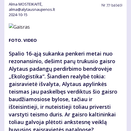
Alma MOSTEIKAITĖ,
Nr.
77 (14040)
alma@alytausnaujienos.lt
2024-10-15
FOTO. VIDEO
Spalio 16-ąją sukanka penkeri metai nuo
rezonansinio, dešimt parų trukusio gaisro
Alytaus padangų perdirbimo bendrovėje
„Ekologistika“. Šiandien realybė tokia:
gaisravietė išvalyta, Alytaus apylinkės
teismas jau paskelbęs verdiktus šio gaisro
baudžiamosiose bylose, tačiau ir
išteisintieji, ir nuteistieji toliau priversti
varstyti teismo duris. Ar gaisro kaltininkai
toliau galvoja plėtoti ankstesnę veiklą
buvusios gaisravietės patalpose?