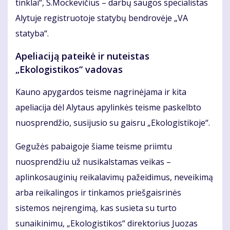
tinklai“, S.Mockevičius – darbų saugos specialistas
Alytuje registruotoje statybų bendrovėje „VA
statyba“.
Apeliaciją pateikė ir nuteistas
„Ekologistikos“ vadovas
Kauno apygardos teisme nagrinėjama ir kita
apeliacija dėl Alytaus apylinkės teisme paskelbto
nuosprendžio, susijusio su gaisru „Ekologistikoje“.
Gegužės pabaigoje šiame teisme priimtu
nuosprendžiu už nusikalstamas veikas –
aplinkosauginių reikalavimų pažeidimus, neveikimą
arba reikalingos ir tinkamos priešgaisrinės
sistemos neįrengimą, kas susieta su turto
sunaikinimu, „Ekologistikos“ direktorius Juozas