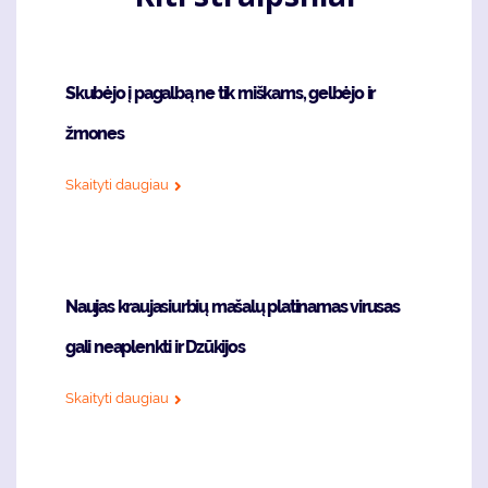
Skubėjo į pagalbą ne tik miškams, gelbėjo ir
žmones
Skaityti daugiau
Naujas kraujasiurbių mašalų platinamas virusas
gali neaplenkti ir Dzūkijos
Skaityti daugiau