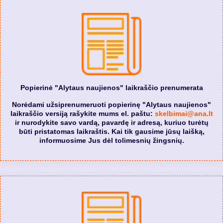
Popierinė "Alytaus naujienos" laikraščio prenumerata
Norėdami užsiprenumeruoti popierinę "Alytaus naujienos"
laikraščio versiją rašykite mums el. paštu:
skelbimai@ana.lt
ir nurodykite savo vardą, pavardę ir adresą, kuriuo turėtų
būti pristatomas laikraštis. Kai tik gausime jūsų laišką,
informuosime Jus dėl tolimesnių žingsnių.