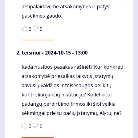
atsipalaidavę be atsakomybės ir patys
pasekmes gaudo.
0
0
teismui
- 2024-10-15 - 13:00
Kada nusibos pasakas rašinėt? Kur konkreti
Komentaras
atsakomybė priesaikas laikytis įstatymų
davusių valdžios ir teisėsaugos bei kitų
kontroliuojančių institucijų? Kodėl kitur
padangų perdirbimo firmos iki šiol veikia
sėkmingai prie tų pačių įstatymų, Alytuj ne?
0
0