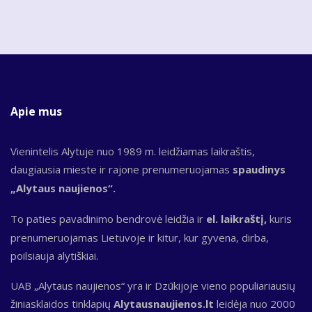
Apie mus
Vienintelis Alytuje nuo 1989 m. leidžiamas laikraštis,
daugiausia mieste ir rajone prenumeruojamas
spaudinys
„Alytaus naujienos“.
To paties pavadinimo bendrovė leidžia ir
el. laikraštį,
kuris
prenumeruojamas Lietuvoje ir kitur, kur gyvena, dirba,
poilsiauja alytiškiai.
UAB „Alytaus naujienos“ yra ir Dzūkijoje vieno populiariausių
žiniasklaidos tinklapių
Alytausnaujienos.lt
leidėja nuo 2000