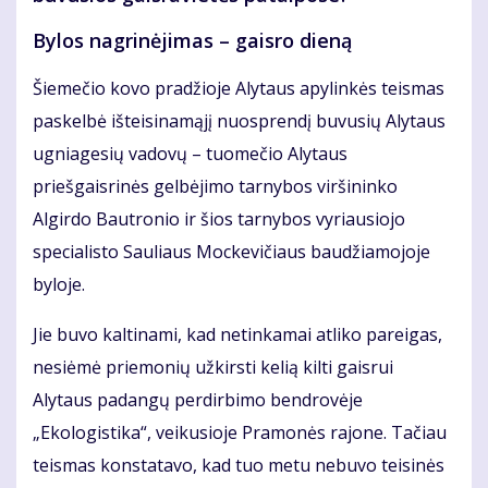
Bylos nagrinėjimas – gaisro dieną
Šiemečio kovo pradžioje Alytaus apylinkės teismas
paskelbė išteisinamąjį nuosprendį buvusių Alytaus
ugniagesių vadovų – tuomečio Alytaus
priešgaisrinės gelbėjimo tarnybos viršininko
Algirdo Bautronio ir šios tarnybos vyriausiojo
specialisto Sauliaus Mockevičiaus baudžiamojoje
byloje.
Jie buvo kaltinami, kad netinkamai atliko pareigas,
nesiėmė priemonių užkirsti kelią kilti gaisrui
Alytaus padangų perdirbimo bendrovėje
„Ekologistika“, veikusioje Pramonės rajone. Tačiau
teismas konstatavo, kad tuo metu nebuvo teisinės