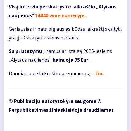
Visą interviu perskaitysite laikraščio „Alytaus
naujienos“
14040-ame numeryje
.
Geriausias ir pats pigiausias būdas laikraštį skaityti,
yra jį užsisakyti visiems metams.
Su pristatymu
į namus ar įstaigą 2025-iesiems
„Alytaus naujienos“
kainuoja 75 Eur.
Daugiau apie laikraščio prenumeratą
– čia.
© Publikacijų autorystė yra saugoma ℗
Perpublikavimas žiniasklaidoje draudžiamas