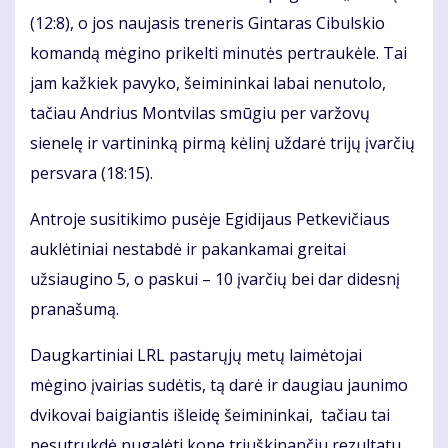
(12:8), o jos naujasis treneris Gintaras Cibulskio
komandą mėgino prikelti minutės pertraukėle. Tai
jam kažkiek pavyko, šeimininkai labai nenutolo,
tačiau Andrius Montvilas smūgiu per varžovų
sienelę ir vartininką pirmą kėlinį uždarė trijų įvarčių
persvara (18:15).
Antroje susitikimo pusėje Egidijaus Petkevičiaus
auklėtiniai nestabdė ir pakankamai greitai
užsiaugino 5, o paskui – 10 įvarčių bei dar didesnį
pranašumą.
Daugkartiniai LRL pastarųjų metų laimėtojai
mėgino įvairias sudėtis, tą darė ir daugiau jaunimo
dvikovai baigiantis išleidę šeimininkai, tačiau tai
nesutrukdė nugalėti kone triuškinančiu rezultatu