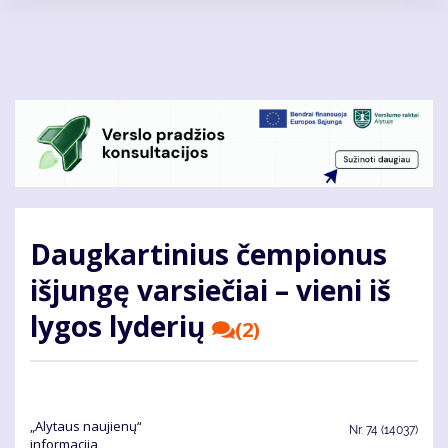
Pereiti
į
pagrindinį
turinį
Daugkartinius čempionus
išjungę varsiečiai – vieni iš
lygos lyderių
(2)
„Alytaus naujienų“
Nr.
74 (14037)
informacija