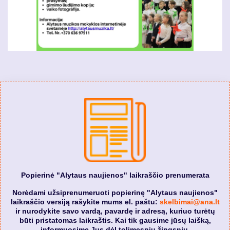
Popierinė "Alytaus naujienos" laikraščio prenumerata
Norėdami užsiprenumeruoti popierinę "Alytaus naujienos"
laikraščio versiją rašykite mums el. paštu:
skelbimai@ana.lt
ir nurodykite savo vardą, pavardę ir adresą, kuriuo turėtų
būti pristatomas laikraštis. Kai tik gausime jūsų laišką,
informuosime Jus dėl tolimesnių žingsnių.