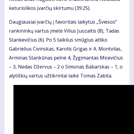
keturiolikos įvarčių skirtumu (39:25).
Daugiausiai įvarčių į favoritais laikytus „Šviesos“
rankininkų vartus įmetė Vilius Juozaitis (8), Tadas
Stankevičius (6). Po 5 taiklius smūgius atliko
Gabrielius Civinskas, Karolis Grigas ir A. Montvilas,
Arminas Stankūnas pelnė 4, Žygimantas Micevičius
– 3, Nedas Džervus – 2 o Simonas Babarskas – 1, o
alytiškių vartus užtikrintai laikė Tomas Zabita.