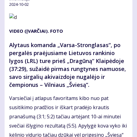
2024-10-02
VIDEO (ĮVARČIAI). FOTO
Alytaus komanda „Varsa-Stronglasas“, po
pergalės praėjusiame Lietuvos rankinio
lygos (LRL) ture prieš „Dragūną“ Klaipėdoje
(37:29), sužaidė pirmas rungtynes namuose,
savo sirgalių akivaizdoje nugalėjo ir
čempionus – Vilniaus „Šviesą“.
Varsiečiai į atlapus favoritams kibo nuo pat
susitikimo pradžios ir iškart pradėjo krautis
pranašumą (3:1; 5:2) tačiau artėjant 10-ai minutei
svečiai išlygino rezultatą (5:5). Apylygė kova vyko iki
kėlinio vidurio tačiau dzūkai vėl prigesino „Šviesą“