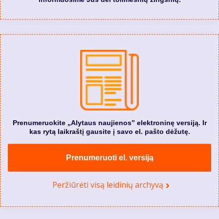
Prenumeruokite „Alytaus naujienos” elektroninę versiją. Ir
kas rytą laikraštį gausite į savo el. pašto dėžutę.
Prenumeruoti el. versiją
Peržiūrėti visą leidinių archyvą