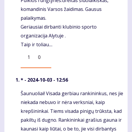
Puikios rungtynės.Greitas šiuolaikiškas,
Komentaras
komandinis Varsos žaidimas. Gausus
palaikymas.
Geriausiai dirbanti klubinio sporto
organizacija Alytuje .
Taip ir toliau....
1
0
*
- 2024-10-03 - 12:56
Šaunuoliai! Visada gerbiau rankininkus, nes jie
Komentaras
niekada nebuvo ir nėra verksniai, kaip
krepšininkai. Tiems visada pinigų trūksta, kad
pakiltų iš dugno. Rankininkai grašius gauna ir
kaunasi kaip liūtai, o be to, jie visi dirbantys