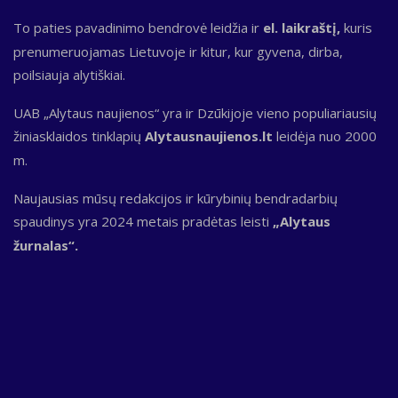
To paties pavadinimo bendrovė leidžia ir
el. laikraštį,
kuris
prenumeruojamas Lietuvoje ir kitur, kur gyvena, dirba,
poilsiauja alytiškiai.
UAB „Alytaus naujienos“ yra ir Dzūkijoje vieno populiariausių
žiniasklaidos tinklapių
Alytausnaujienos.lt
leidėja nuo 2000
m.
Naujausias mūsų redakcijos ir kūrybinių bendradarbių
spaudinys yra 2024 metais pradėtas leisti
„Alytaus
žurnalas“.