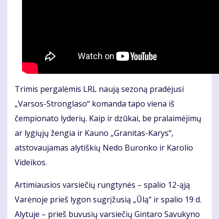
Trimis pergalėmis LRL naują sezoną pradėjusi
„Varsos-Stronglaso“ komanda tapo viena iš
čempionato lyderių. Kaip ir dzūkai, be pralaimėjimų
ar lygiųjų žengia ir Kauno „Granitas-Karys“,
atstovaujamas alytiškių Nedo Buronko ir Karolio
Videikos.
Artimiausios varsiečių rungtynės – spalio 12-ąją
Varėnoje prieš lygon sugrįžusią „Ūlą“ ir spalio 19 d.
Alytuje – prieš buvusių varsiečių Gintaro Savukyno