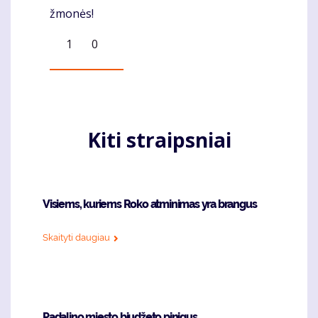
žmonės!
1
0
Kiti straipsniai
Visiems, kuriems Roko atminimas yra brangus
Skaityti daugiau
Padalino miesto biudžeto pinigus