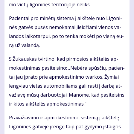
mo vie­tų li­go­ni­nės te­ri­to­ri­jo­je ne­li­ks.
Pa­cien­tai pro mi­nė­tą sis­te­mą į aikš­te­lę nuo Li­go­ni­
nės gat­vės pu­sės ne­mo­ka­mai įlei­džia­mi vie­nos va­
lan­dos lai­ko­tar­pui, po to ten­ka mo­kė­ti po vie­ną eu­
rą už va­lan­dą.
S.Žu­kaus­kas tvir­ti­no, kad pir­mo­sios aikš­te­lės ap­
mo­kes­ti­ni­mas pa­si­tei­si­no: „Ne­bė­ra spūs­čių, pa­cien­
tai jau įpra­to prie ap­mo­kes­ti­ni­mo tvar­kos. Žy­miai
leng­viau vie­tas au­to­mo­bi­liams ga­li ras­ti į dar­bą at­
va­žia­vę mū­sų dar­buo­to­jai. Ma­no­me, kad pa­si­tei­sins
ir ki­tos aikš­te­lės ap­mo­kes­ti­ni­mas.“
Pra­va­žia­vi­mo ir ap­mo­kes­ti­ni­mo sis­te­mą į aikš­te­lę
Li­go­ni­nės gat­vė­je įren­gė taip pat gy­dy­mo įstai­gos