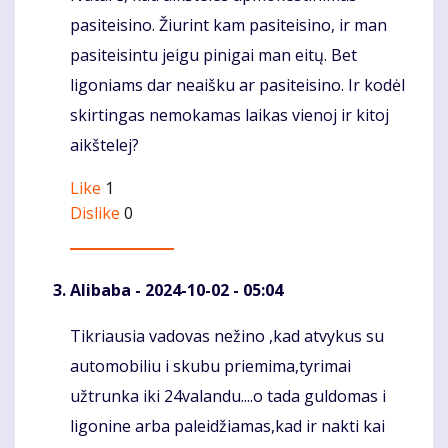
pasiteisino. Žiurint kam pasiteisino, ir man
pasiteisintu jeigu pinigai man eitų. Bet
ligoniams dar neaišku ar pasiteisino. Ir kodėl
skirtingas nemokamas laikas vienoj ir kitoj
aikštelej?
Like
1
Dislike
0
Alibaba
- 2024-10-02 - 05:04
Tikriausia vadovas nežino ,kad atvykus su
Komentaras
automobiliu i skubu priemima,tyrimai
užtrunka iki 24valandu....o tada guldomas i
ligonine arba paleidžiamas,kad ir nakti kai