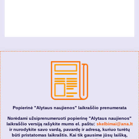
Popierinė "Alytaus naujienos" laikraščio prenumerata
Norėdami užsiprenumeruoti popierinę "Alytaus naujienos"
laikraščio versiją rašykite mums el. paštu:
skelbimai@ana.lt
ir nurodykite savo vardą, pavardę ir adresą, kuriuo turėtų
būti pristatomas laikraštis. Kai tik gausime jūsų laišką,