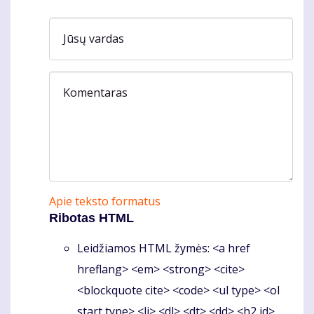
Jūsų vardas
Komentaras
Apie teksto formatus
Ribotas HTML
Leidžiamos HTML žymės: <a href
hreflang> <em> <strong> <cite>
<blockquote cite> <code> <ul type> <ol
start type> <li> <dl> <dt> <dd> <h2 id>