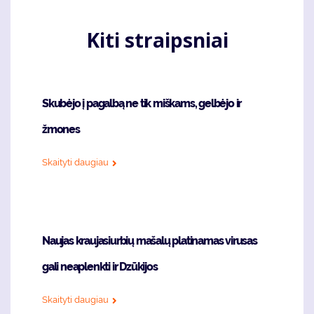
Kiti straipsniai
Skubėjo į pagalbą ne tik miškams, gelbėjo ir
žmones
Skaityti daugiau
Naujas kraujasiurbių mašalų platinamas virusas
gali neaplenkti ir Dzūkijos
Skaityti daugiau