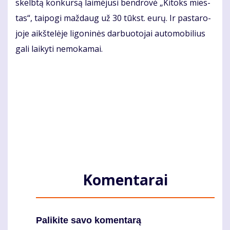
skelb­tą kon­kur­są lai­mė­ju­si ben­dro­vė „Ki­toks mies­
tas“, tai­po­gi maž­daug už 30 tūkst. eu­rų. Ir pas­ta­ro­
jo­je aikš­te­lė­je li­go­ni­nės dar­buo­to­jai au­to­mo­bi­lius
ga­li lai­ky­ti ne­mo­ka­mai.
Komentarai
Palikite savo komentarą