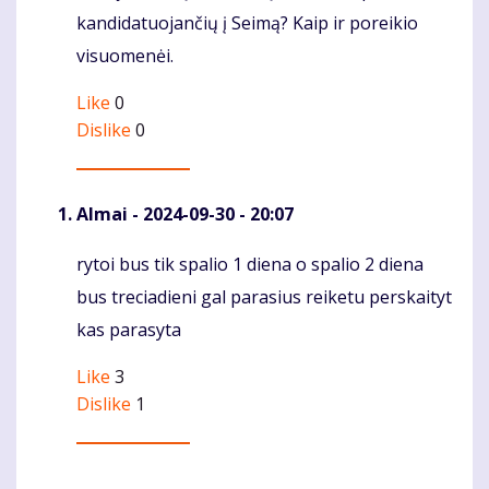
kandidatuojančių į Seimą? Kaip ir poreikio
visuomenėi.
Like
0
Dislike
0
Almai
- 2024-09-30 - 20:07
rytoi bus tik spalio 1 diena o spalio 2 diena
Komentaras
bus treciadieni gal parasius reiketu perskaityt
kas parasyta
Like
3
Dislike
1