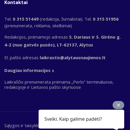
Kontaktai
Tel.
0 315 51449
(redakcija, žurnalistai). Tel.
0 315 51956
(prenumerata, reklama, skelbimai)
Redakcijos, priimamojo adresas
S. Dariaus ir S. Girėno g.
4-2 (nuo gatvės pusės), LT-62137, Alytus
El. pašto adresas
laikrastis@alytausnaujienos.lt
Daugiau informacijos
Laikraščio prenumerata priimama „Perlo“ terminaluose,
redakcijoje ir Lietuvos pašto skyriuose
Sveiki. Kaip galime padėti?
Sąlygos ir taisyklės
Bottom