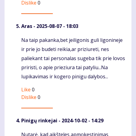
Dislike
0
Aras
- 2025-08-07 - 18:03
Na taip pakanka,bet jeiligonis guli ligonineje
Komentaras
ir prie jo budeti reikia,ar priziureti, nes
paliekant tai personalas sugeba tik prie lovos
priristi, o apie prieziura tai patyliu...Na
lupikavimas ir kogero pinigu dalybos...
Like
0
Dislike
0
Pinigų rinkejai
- 2024-10-02 - 14:29
Nutarė, kad aikšteles apmokestinimas
Komentaras