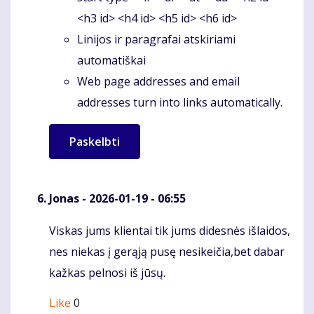
<h3 id> <h4 id> <h5 id> <h6 id>
Linijos ir paragrafai atskiriami
automatiškai
Web page addresses and email
addresses turn into links automatically.
Jonas
- 2026-01-19 - 06:55
Viskas jums klientai tik jums didesnės išlaidos,
Komentaras
nes niekas į gerąją pusę nesikeičia,bet dabar
kažkas pelnosi iš jūsų.
Like
0