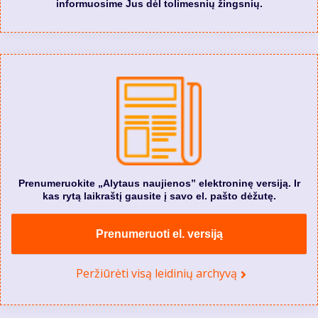
informuosime Jus dėl tolimesnių žingsnių.
Prenumeruokite „Alytaus naujienos” elektroninę versiją. Ir
kas rytą laikraštį gausite į savo el. pašto dėžutę.
Prenumeruoti el. versiją
Peržiūrėti visą leidinių archyvą