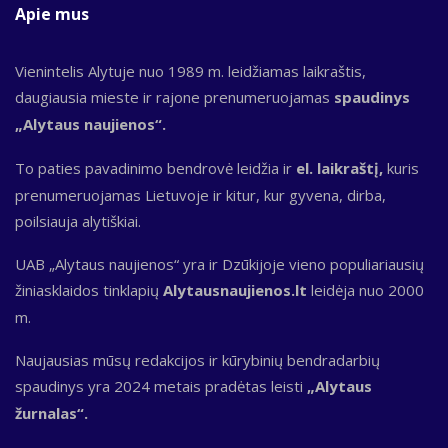
Apie mus
Vienintelis Alytuje nuo 1989 m. leidžiamas laikraštis,
daugiausia mieste ir rajone prenumeruojamas
spaudinys
„Alytaus naujienos“.
To paties pavadinimo bendrovė leidžia ir
el. laikraštį,
kuris
prenumeruojamas Lietuvoje ir kitur, kur gyvena, dirba,
poilsiauja alytiškiai.
UAB „Alytaus naujienos“ yra ir Dzūkijoje vieno populiariausių
žiniasklaidos tinklapių
Alytausnaujienos.lt
leidėja nuo 2000
m.
Naujausias mūsų redakcijos ir kūrybinių bendradarbių
spaudinys yra 2024 metais pradėtas leisti
„Alytaus
žurnalas“.