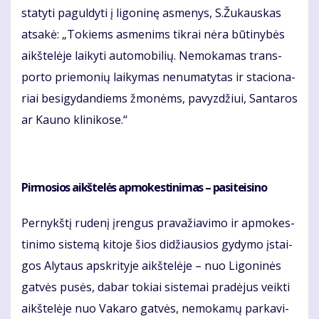
sta­ty­ti pa­gul­dy­ti į li­go­ni­nę as­me­nys, S.Žu­kaus­kas
at­sa­kė: „To­kiems as­me­nims tik­rai nė­ra bū­ti­ny­bės
aikš­te­lė­je lai­ky­ti au­to­mo­bi­lių. Ne­mo­ka­mas trans­
por­to prie­mo­nių lai­ky­mas ne­nu­ma­ty­tas ir sta­cio­na­
riai be­si­gy­dan­diems žmo­nėms, pa­vyz­džiui, San­ta­ros
ar Kau­no kli­ni­ko­se.“
Pir­mo­sios aikš­te­lės ap­mo­kes­ti­ni­mas – pa­si­tei­si­no
Per­nykš­tį ru­de­nį įreng­us pra­va­žia­vi­mo ir ap­mo­kes­
ti­ni­mo sis­te­mą ki­to­je šios di­džiau­sios gy­dy­mo įstai­
gos Aly­taus ap­skri­ty­je aikš­te­lė­je – nuo Li­go­ni­nės
gat­vės pu­sės, da­bar to­kiai sis­te­mai pra­dė­jus veik­ti
aikš­te­lė­je nuo Va­ka­ro gat­vės, ne­mo­ka­mų par­ka­vi­