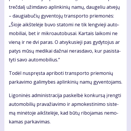
treč­da­lį už­im­da­vo ap­lin­ki­nių na­mų, dau­ge­liu at­ve­jų
– dau­gia­bu­čių gy­ven­to­jų trans­por­to prie­mo­nės:
„Šio­je aikš­te­lė­je bu­vo sta­to­mi ne tik leng­vie­ji au­to­
mo­bi­liai, bet ir mik­ro­au­to­bu­sai. Kar­tais lai­ko­mi ne
vie­ną ir ne dvi pa­ras. O at­vy­ku­sie­ji pas gy­dy­to­jus ar
pa­tys mū­sų me­di­kai daž­nai ne­ras­da­vo, kur pa­si­sta­
ty­ti sa­vo au­to­mo­bi­lius.“
To­dėl nu­spręs­ta ap­ri­bo­ti trans­por­to prie­mo­nių
par­ka­vi­mo ga­li­my­bes ap­lin­ki­nių na­mų gy­ven­to­jams.
Li­go­ni­nės ad­mi­nist­ra­ci­ja pa­skel­bė kon­kur­są įreng­ti
au­to­mo­bi­lių pra­va­žia­vi­mo ir ap­mo­kes­ti­ni­mo sis­te­
mą mi­nė­to­je aikš­te­lė­je, kad bū­tų ri­bo­ja­mas ne­mo­
ka­mas par­ka­vi­mas.