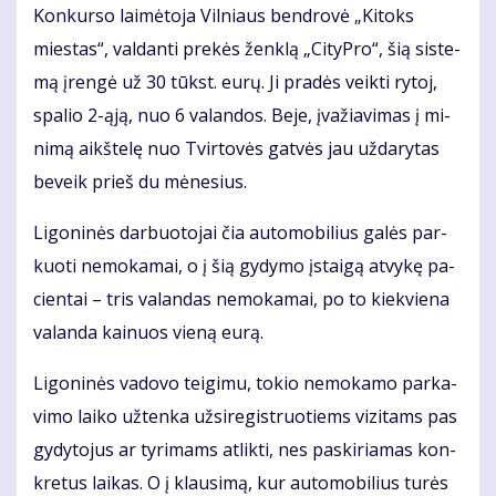
Kon­kur­so lai­mė­to­ja Vil­niaus ben­dro­vė „Ki­toks
mies­tas“, val­dan­ti pre­kės žen­klą „Ci­tyP­ro“, šią sis­te­
mą įren­gė už 30 tūkst. eu­rų. Ji pra­dės veik­ti ry­toj,
spa­lio 2-ąją, nuo 6 va­lan­dos. Be­je, įva­žia­vi­mas į mi­
ni­mą aikš­te­lę nuo Tvir­to­vės gat­vės jau už­da­ry­tas
be­veik prieš du mė­ne­sius.
Li­go­ni­nės dar­buo­to­jai čia au­to­mo­bi­lius ga­lės par­
kuo­ti ne­mo­ka­mai, o į šią gy­dy­mo įstai­gą at­vy­kę pa­
cien­tai – tris va­lan­das ne­mo­ka­mai, po to kiek­vie­na
va­lan­da kai­nuos vie­ną eu­rą.
Li­go­ni­nės va­do­vo tei­gi­mu, to­kio ne­mo­ka­mo par­ka­
vi­mo lai­ko už­ten­ka už­si­re­gist­ruo­tiems vi­zi­tams pas
gy­dy­to­jus ar ty­ri­mams atlikti, nes pa­ski­ria­mas kon­
kre­tus lai­kas. O į klau­si­mą, kur au­to­mo­bi­lius tu­rės