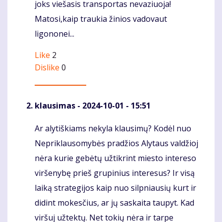
joks viešasis transportas nevaziuoja!
Matosi,kaip traukia žinios vadovaut
ligononei...
Like
2
Dislike
0
klausimas
- 2024-10-01 - 15:51
Ar alytiškiams nekyla klausimų? Kodėl nuo
Komentaras
Nepriklausomybės pradžios Alytaus valdžioj
nėra kurie gebėtų užtikrint miesto intereso
viršenybę prieš grupinius interesus? Ir visą
laiką strategijos kaip nuo silpniausių kurt ir
didint mokesčius, ar jų saskaita taupyt. Kad
viršuj užtektų. Net tokių nėra ir tarpe