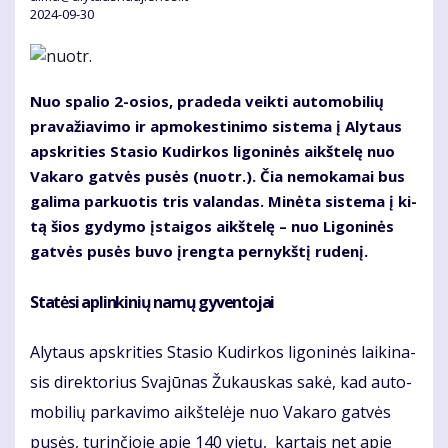
2024-09-30
Nuo spa­lio 2-osios, pra­de­da veik­ti au­to­mo­bi­lių
pra­va­žia­vi­mo ir ap­mo­kes­ti­ni­mo sis­te­ma į Aly­taus
ap­skri­ties Stasio Ku­dir­kos li­go­ni­nės aikš­te­lę nuo
Va­ka­ro gat­vės pu­sės (nuotr.). Čia ne­mo­ka­mai bus
ga­li­ma par­kuo­tis tris va­lan­das. Mi­nė­ta sis­te­ma į ki­
tą šios gy­dy­mo įstai­gos aikš­te­lę – nuo Li­go­ni­nės
gat­vės pu­sės bu­vo įreng­ta per­nykš­tį ru­de­nį.
Sta­tė­si ap­lin­ki­nių na­mų gy­ven­to­jai
Aly­taus ap­skri­ties Stasio Ku­dir­kos li­go­ni­nės lai­ki­na­
sis di­rek­to­rius Sva­jū­nas Žu­kaus­kas sa­kė, kad au­to­
mo­bi­lių par­ka­vi­mo aikš­te­lė­je nuo Va­ka­ro gat­vės
pu­sės, tu­rin­čio­je apie 140 vie­tų, kar­tais net apie