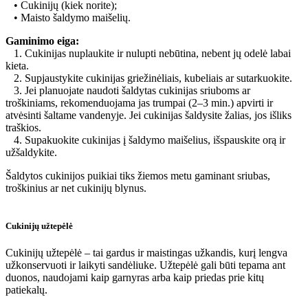
• Cukinijų (kiek norite);
• Maisto šaldymo maišelių.
Gaminimo eiga:
1. Cukinijas nuplaukite ir nulupti nebūtina, nebent jų odelė labai
kieta.
2. Supjaustykite cukinijas griežinėliais, kubeliais ar sutarkuokite.
3. Jei planuojate naudoti šaldytas cukinijas sriuboms ar
troškiniams, rekomenduojama jas trumpai (2–3 min.) apvirti ir
atvėsinti šaltame vandenyje. Jei cukinijas šaldysite žalias, jos išliks
traškios.
4. Supakuokite cukinijas į šaldymo maišelius, išspauskite orą ir
užšaldykite.
Šaldytos cukinijos puikiai tiks žiemos metu gaminant sriubas,
troškinius ar net cukinijų blynus.
Cukinijų užtepėlė
Cukinijų užtepėlė – tai gardus ir maistingas užkandis, kurį lengva
užkonservuoti ir laikyti sandėliuke. Užtepėlė gali būti tepama ant
duonos, naudojami kaip garnyras arba kaip priedas prie kitų
patiekalų.