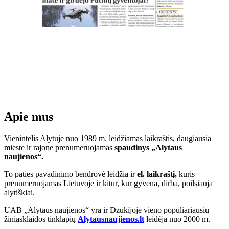
Apie mus
Vienintelis Alytuje nuo 1989 m. leidžiamas laikraštis, daugiausia
mieste ir rajone prenumeruojamas
spaudinys „Alytaus
naujienos“.
To paties pavadinimo bendrovė leidžia ir
el. laikraštį,
kuris
prenumeruojamas Lietuvoje ir kitur, kur gyvena, dirba, poilsiauja
alytiškiai.
UAB „Alytaus naujienos“ yra ir Dzūkijoje vieno populiariausių
žiniasklaidos tinklapių
Alytausnaujienos.lt
leidėja nuo 2000 m.