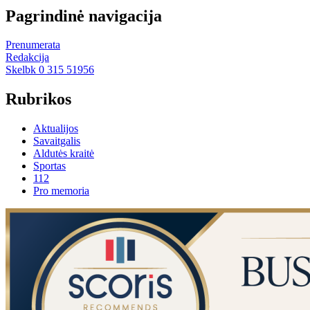
Pagrindinė navigacija
Prenumerata
Redakcija
Skelbk 0 315 51956
Rubrikos
Aktualijos
Savaitgalis
Aldutės kraitė
Sportas
112
Pro memoria