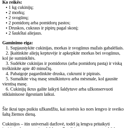
Ko reikės:
• 1 kg cukinijų;
• 2 morkų;
• 2 svogūnų;
• 2 pomidorų arba pomidorų pastos;
• Druskos, cukraus ir pipirų pagal skonį;
• 2 šaukštai aliejaus.
Gaminimo eiga:
1. Supjaustykite cukinijas, morkas ir svogūnus mažais gabalėliais.
2. Įkaitinkite aliejų keptuvėje ir apkepkite morkas bei svogūnus,
kol jie suminkštės.
3. Sudėkite cukinijas ir pomidorus (arba pomidorų pastą) ir viską
troškinkite apie 40 minučių.
4. Pabaigoje pagardinkite druska, cukrumi ir pipirais.
5. Sumalkite visą masę smulkintuvu arba mėsmale, kol gausite
vientisą masę.
6. Cukinijų ikrus galite laikyti šaldytuve arba užkonservuoti
stiklainiuose ilgesniam laikui.
Šie ikrai taps puikiu užkandžiu, kai norėsis ko nors lengvo ir sveiko
šaltą žiemos dieną.
Cukinijos – itin universali daržovė, todėl ją lengva pritaikyti