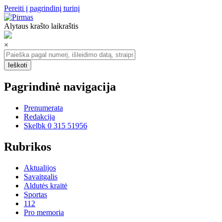
Pereiti į pagrindinį turinį
Alytaus krašto laikraštis
×
Pagrindinė navigacija
Prenumerata
Redakcija
Skelbk 0 315 51956
Rubrikos
Aktualijos
Savaitgalis
Aldutės kraitė
Sportas
112
Pro memoria