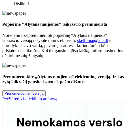
Dislike
1
Popierinė "Alytaus naujienos" laikraščio prenumerata
Norėdami užsiprenumeruoti popierinę "Alytaus naujienos"
laikraščio versiją rašykite mums el. paštu:
skelbimai@ana.lt
ir
nurodykite savo vardą, pavardę ir adresą, kuriuo turėtų būti
pristatomas laikraštis. Kai tik gausime jūsų laišką, informuosime Jus
dėl tolimesnių žingsnių.
Prenumeruokite „Alytaus naujienos” elektroninę versiją. Ir kas
rytą laikraštį gausite į savo el. pašto dėžutę.
Prenumeruoti el. versiją
Peržiūrėti visą leidinių archyvą