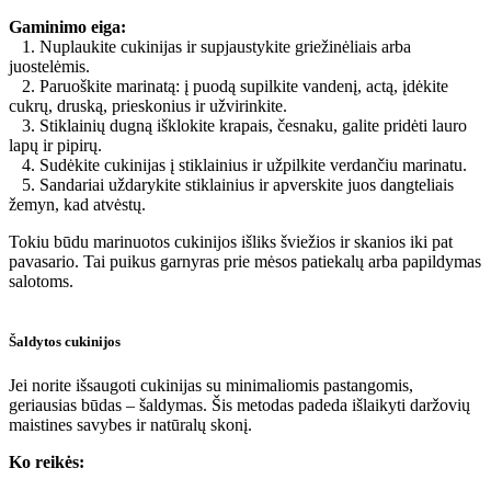
Gaminimo eiga:
1. Nuplaukite cukinijas ir supjaustykite griežinėliais arba
juostelėmis.
2. Paruoškite marinatą: į puodą supilkite vandenį, actą, įdėkite
cukrų, druską, prieskonius ir užvirinkite.
3. Stiklainių dugną išklokite krapais, česnaku, galite pridėti lauro
lapų ir pipirų.
4. Sudėkite cukinijas į stiklainius ir užpilkite verdančiu marinatu.
5. Sandariai uždarykite stiklainius ir apverskite juos dangteliais
žemyn, kad atvėstų.
Tokiu būdu marinuotos cukinijos išliks šviežios ir skanios iki pat
pavasario. Tai puikus garnyras prie mėsos patiekalų arba papildymas
salotoms.
Šaldytos cukinijos
Jei norite išsaugoti cukinijas su minimaliomis pastangomis,
geriausias būdas – šaldymas. Šis metodas padeda išlaikyti daržovių
maistines savybes ir natūralų skonį.
Ko reikės: