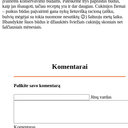
įvairiems konservavimo būdams. Pateikėme trys paprastus būdus,
kaip jas išsaugoti, tačiau receptų yra ir dar daugiau. Cukinijos žiemai
– puikus būdas paįvairinti gana nykų lietuvišką racioną (aišku,
bulvių mėgėjai su tokia nuomone nesutiktų 😉) šaltuoju metų laiku.
Išbandykite šiuos būdus ir džiaukitės šviežiais cukinijų skoniais net
šalčiausiais mėnesiais.
Komentarai
Palikite savo komentarą
Jūsų vardas
Komentaras