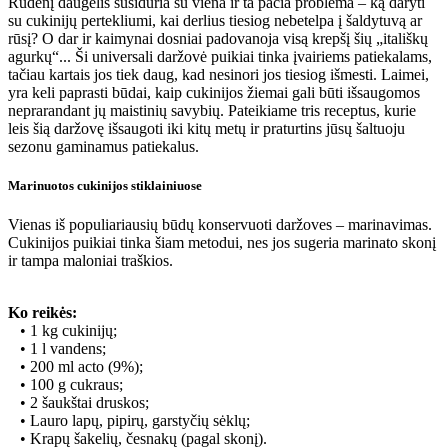
Rudenį daugelis susiduria su viena ir ta pačia problema – ką daryti
su cukinijų pertekliumi, kai derlius tiesiog nebetelpa į šaldytuvą ar
rūsį? O dar ir kaimynai dosniai padovanoja visą krepšį šių „itališkų
agurkų“... Ši universali daržovė puikiai tinka įvairiems patiekalams,
tačiau kartais jos tiek daug, kad nesinori jos tiesiog išmesti. Laimei,
yra keli paprasti būdai, kaip cukinijos žiemai gali būti išsaugomos
neprarandant jų maistinių savybių. Pateikiame tris receptus, kurie
leis šią daržovę išsaugoti iki kitų metų ir praturtins jūsų šaltuoju
sezonu gaminamus patiekalus.
Marinuotos cukinijos stiklainiuose
Vienas iš populiariausių būdų konservuoti daržoves – marinavimas.
Cukinijos puikiai tinka šiam metodui, nes jos sugeria marinato skonį
ir tampa maloniai traškios.
Ko reikės:
• 1 kg cukinijų;
• 1 l vandens;
• 200 ml acto (9%);
• 100 g cukraus;
• 2 šaukštai druskos;
• Lauro lapų, pipirų, garstyčių sėklų;
• Krapų šakelių, česnakų (pagal skonį).