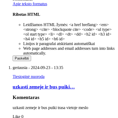
Apie teksto formatus
Ribotas HTML
Leidžiamos HTML žymės: <a href hreflang> <em>
<strong> <cite> <blockquote cite> <code> <ul type>
<ol start type> <li> <dl> <dt> <dd> <h2 id> <h3 id>
<h4 id> <h5 id> <h6 id>
Linijos ir paragrafai atskiriami automatiškai
Web page addresses and email addresses turn into links
automatically.
geriausia
- 2024-09-23 - 13:35
Tiesioginė nuoroda
uzkasti zemeje ir bus puiki…
Komentaras
uzkasti zemeje ir bus puiki trasa vietoje meslo
Like
0