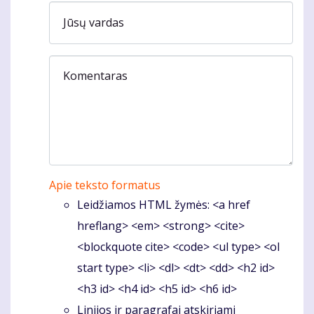
Jūsų vardas
Komentaras
Apie teksto formatus
Leidžiamos HTML žymės: <a href
hreflang> <em> <strong> <cite>
<blockquote cite> <code> <ul type> <ol
start type> <li> <dl> <dt> <dd> <h2 id>
<h3 id> <h4 id> <h5 id> <h6 id>
Linijos ir paragrafai atskiriami