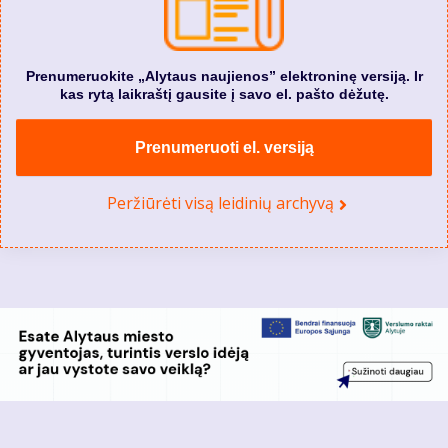
Prenumeruokite „Alytaus naujienos” elektroninę versiją. Ir
kas rytą laikraštį gausite į savo el. pašto dėžutę.
Prenumeruoti el. versiją
Peržiūrėti visą leidinių archyvą