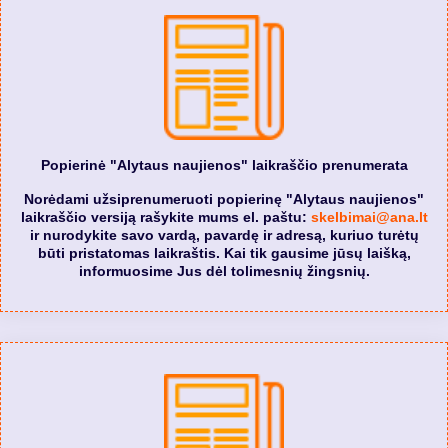
Popierinė "Alytaus naujienos" laikraščio prenumerata
Norėdami užsiprenumeruoti popierinę "Alytaus naujienos"
laikraščio versiją rašykite mums el. paštu:
skelbimai@ana.lt
ir nurodykite savo vardą, pavardę ir adresą, kuriuo turėtų
būti pristatomas laikraštis. Kai tik gausime jūsų laišką,
informuosime Jus dėl tolimesnių žingsnių.