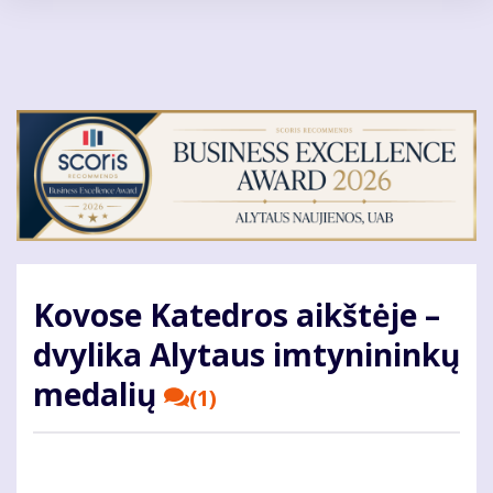
Pereiti
į
pagrindinį
turinį
Kovose Katedros aikštėje –
dvylika Alytaus imtynininkų
medalių
(1)