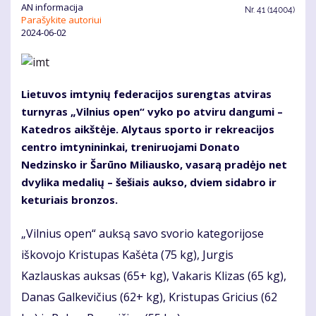
AN informacija
Nr.
41 (14004)
Parašykite autoriui
2024-06-02
Lietuvos imtynių federacijos surengtas atviras
turnyras „Vilnius open“ vyko po atviru dangumi –
Katedros aikštėje. Alytaus sporto ir rekreacijos
centro imtynininkai, treniruojami Donato
Nedzinsko ir Šarūno Miliausko, vasarą pradėjo net
dvylika medalių – šešiais aukso, dviem sidabro ir
keturiais bronzos.
„Vilnius open“ auksą savo svorio kategorijose
iškovojo Kristupas Kašėta (75 kg), Jurgis
Kazlauskas auksas (65+ kg), Vakaris Klizas (65 kg),
Danas Galkevičius (62+ kg), Kristupas Gricius (62