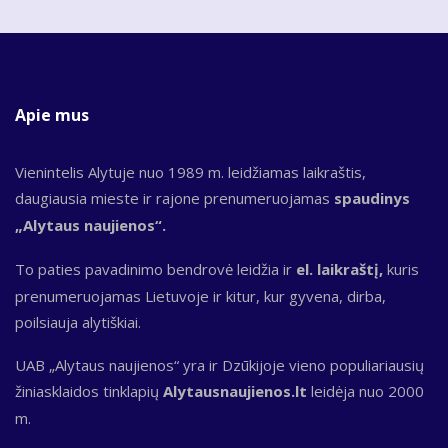
Apie mus
Vienintelis Alytuje nuo 1989 m. leidžiamas laikraštis,
daugiausia mieste ir rajone prenumeruojamas
spaudinys
„Alytaus naujienos“.
To paties pavadinimo bendrovė leidžia ir
el. laikraštį,
kuris
prenumeruojamas Lietuvoje ir kitur, kur gyvena, dirba,
poilsiauja alytiškiai.
UAB „Alytaus naujienos“ yra ir Dzūkijoje vieno populiariausių
žiniasklaidos tinklapių
Alytausnaujienos.lt
leidėja nuo 2000
m.