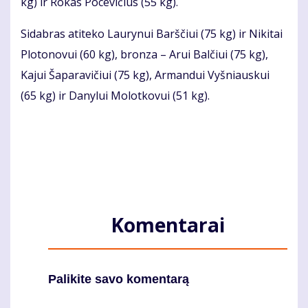
kg) ir Rokas Pocevičius (55 kg).
Sidabras atiteko Laurynui Barščiui (75 kg) ir Nikitai
Plotonovui (60 kg), bronza – Arui Balčiui (75 kg),
Kajui Šaparavičiui (75 kg), Armandui Vyšniauskui
(65 kg) ir Danylui Molotkovui (51 kg).
Komentarai
Palikite savo komentarą