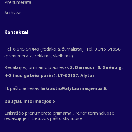
Prenumerata
Archyvas
Kontaktai
Tel.
0 315 51449
(redakcija, žurnalistai). Tel.
0 315 51956
(prenumerata, reklama, skelbimai)
Redakcijos, priimamojo adresas
S. Dariaus ir S. Girėno g.
4-2 (nuo gatvės pusės), LT-62137, Alytus
El. pašto adresas
laikrastis@alytausnaujienos.lt
Daugiau informacijos
Laikraščio prenumerata priimama „Perlo“ terminaluose,
redakcijoje ir Lietuvos pašto skyriuose