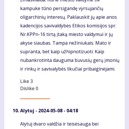
kampuke tūno persigandę vyrsujančių
oligarchinių interesų. Paklauskit jų apie anos
kadencijos savivaldybės Etikos komisijos spr.
Nr.KPPn-16 tirtą įtaką miesto valdymui ir jų
akyse siaubas. Tampa nežiniukais. Mato ir
supranta, bet kaip užhipnotizuoti. Kaip
nubankrotinta dauguma buvusių gerų įmonių
ir rinkų ir savivalybės likučiai pribaiginėjami.
Like
3
Dislike
0
Alytuj
- 2024-05-08 - 04:18
Alytuj dvaro valdžia ir teisėsauga bei
Komentaras