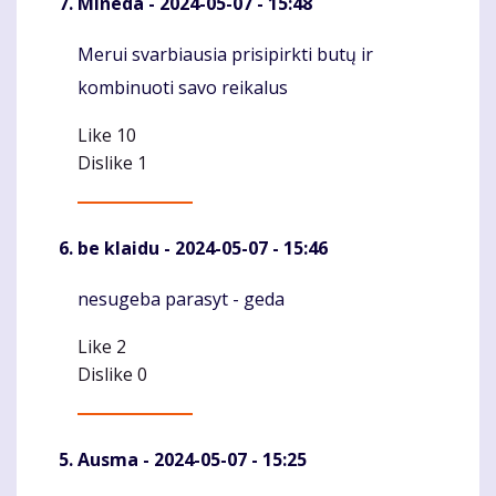
Mineda
- 2024-05-07 - 15:48
Merui svarbiausia prisipirkti butų ir
Komentaras
kombinuoti savo reikalus
Like
10
Dislike
1
be klaidu
- 2024-05-07 - 15:46
nesugeba parasyt - geda
Komentaras
Like
2
Dislike
0
Ausma
- 2024-05-07 - 15:25