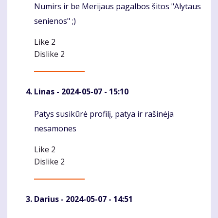
Numirs ir be Merijaus pagalbos šitos "Alytaus
Komentaras
senienos" ;)
Like
2
Dislike
2
Linas
- 2024-05-07 - 15:10
Patys susikūrė profilį, patya ir rašinėja
Komentaras
nesamones
Like
2
Dislike
2
Darius
- 2024-05-07 - 14:51