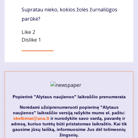
Supratau nieko, kokios žolės žurnaliūgos
Komentaras
parūkė?
Like
2
Dislike
1
Popierinė "Alytaus naujienos" laikraščio prenumerata
Norėdami užsiprenumeruoti popierinę "Alytaus
naujienos" laikraščio versiją rašykite mums el. paštu:
skelbimai@ana.lt
ir nurodykite savo vardą, pavardę ir
adresą, kuriuo turėtų būti pristatomas laikraštis. Kai tik
gausime jūsų laišką, informuosime Jus dėl tolimesnių
žingsnių.