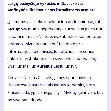
sargų bažnyčioje vykusias mišias, skirtas
Amžinybėn iškeliavusiems žurnalistams atminti.
„Jei mums pasiseks ir sekančiuose rinkimuose, tai
Alytuje visi mums neįtinkantys žurnalistai galės būt
laikomi mirusiais“, - toks makabriškas komentaras
atsirado „Alytaus naujienų“ feisbuke prie
informacijos apie mišias. Jo autorius – neseniai
sukurto feisbuko profilio savininkas, pasivadinęs
„Nerius Merius Aurelius Cesiulius IV“.
Tikrasis Nerijus Cesiulis, gimęs spaudadienio
išvakarėse, pastaraisiais metais jo nemini, nors
žiniasklaidą, ypač savąją, myli. Mylėtų gal ir visą, bet
ne visa parsiduoda...