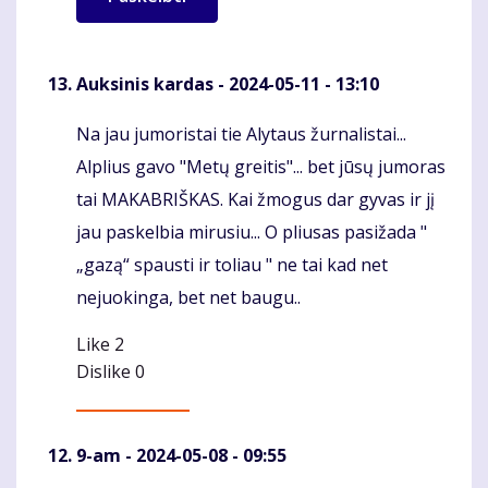
Auksinis kardas
- 2024-05-11 - 13:10
Na jau jumoristai tie Alytaus žurnalistai...
Komentaras
Alplius gavo "Metų greitis"... bet jūsų jumoras
tai MAKABRIŠKAS. Kai žmogus dar gyvas ir jį
jau paskelbia mirusiu... O pliusas pasižada "
„gazą“ spausti ir toliau " ne tai kad net
nejuokinga, bet net baugu..
Like
2
Dislike
0
9-am
- 2024-05-08 - 09:55