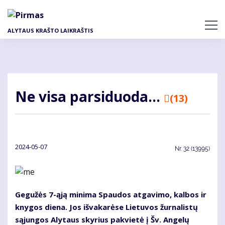
Pereiti
į
pagrindinį
ALYTAUS KRAŠTO LAIKRAŠTIS
turinį
Ne visa parsiduoda...
(13)
2024-05-07
Nr.
32 (13995)
Gegužės 7-ąją minima Spaudos atgavimo, kalbos ir
knygos diena. Jos išvakarėse Lietuvos žurnalistų
sąjungos Alytaus skyrius pakvietė į Šv. Angelų