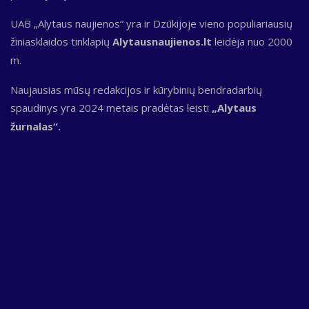
UAB „Alytaus naujienos“ yra ir Dzūkijoje vieno populiariausių
žiniasklaidos tinklapių
Alytausnaujienos.lt
leidėja nuo 2000
m.
Naujausias mūsų redakcijos ir kūrybinių bendradarbių
spaudinys yra 2024 metais pradėtas leisti
„Alytaus
žurnalas“.