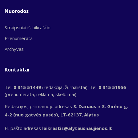
Nuorodos
Straipsniai iš laikraščio
Prenumerata
Archyvas
Kontaktai
Tel.
0 315 51449
(redakcija, žurnalistai). Tel.
0 315 51956
(prenumerata, reklama, skelbimai)
Redakcijos, priimamojo adresas
S. Dariaus ir S. Girėno g.
4-2 (nuo gatvės pusės), LT-62137, Alytus
El. pašto adresas
laikrastis@alytausnaujienos.lt