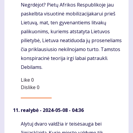
Negrdėjot? Pietų Afrikos Respublikoje jau
Komentaras
paskelbta visuotinė mobilizacijakarui prieš
Lietuvą, mat, ten gyvenantiems litvakų
palikuonims, kuriems atstatyta Lietuvos
pilietybė, Lietuva neatiduoda jų proseneliams
čia priklausiusio nekilnojamo turto. Tamstos
konspiracinė teorija irgi labai patraukli.
Debilams.
Like
0
Dislike
0
realybė
- 2024-05-08 - 04:36
Alytuj dvaro valdžia ir teisėsauga bei
Komentaras
žiniasklaida. Kurie miesto valdyme tik