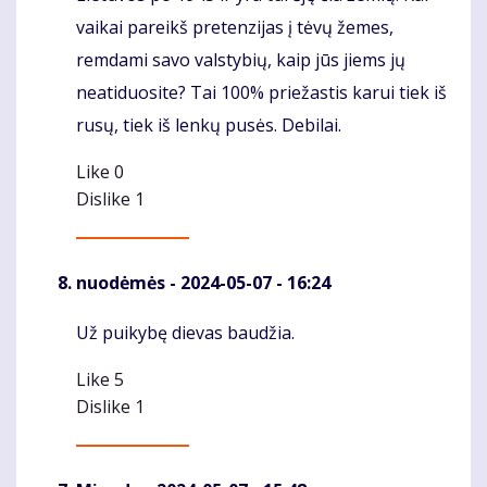
vaikai pareikš pretenzijas į tėvų žemes,
remdami savo valstybių, kaip jūs jiems jų
neatiduosite? Tai 100% priežastis karui tiek iš
rusų, tiek iš lenkų pusės. Debilai.
Like
0
Dislike
1
nuodėmės
- 2024-05-07 - 16:24
Už puikybę dievas baudžia.
Komentaras
Like
5
Dislike
1