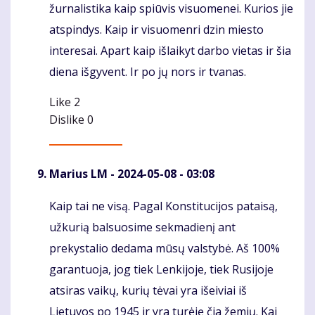
žurnalistika kaip spiūvis visuomenei. Kurios jie
atspindys. Kaip ir visuomenri dzin miesto
interesai. Apart kaip išlaikyt darbo vietas ir šia
diena išgyvent. Ir po jų nors ir tvanas.
Like
2
Dislike
0
Marius LM
- 2024-05-08 - 03:08
Kaip tai ne visą. Pagal Konstitucijos pataisą,
Komentaras
užkurią balsuosime sekmadienį ant
prekystalio dedama mūsų valstybė. Aš 100%
garantuoja, jog tiek Lenkijoje, tiek Rusijoje
atsiras vaikų, kurių tėvai yra išeiviai iš
Lietuvos po 1945 ir yra turėję čia žemių. Kai