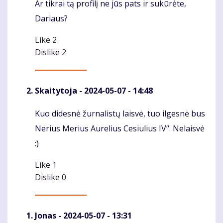
Ar tikrai tą profilį ne jūs pats ir sukūrėte,
Komentaras
Dariaus?
Like
2
Dislike
2
Skaitytoja
- 2024-05-07 - 14:48
Kuo didesnė žurnalistų laisvė, tuo ilgesnė bus
Komentaras
Nerius Merius Aurelius Cesiulius IV“. Nelaisvė
:)
Like
1
Dislike
0
Jonas
- 2024-05-07 - 13:31