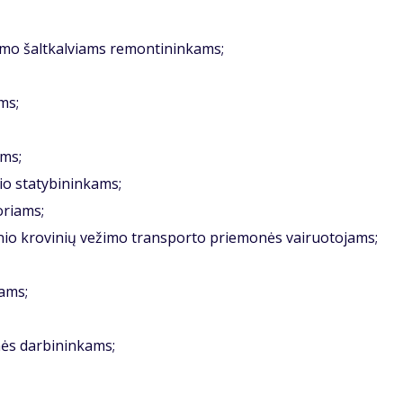
kimo šaltkalviams remontininkams;
ms;
ms;
lio statybininkams;
oriams;
nio krovinių vežimo transporto priemonės vairuotojams;
iams;
ės darbininkams;