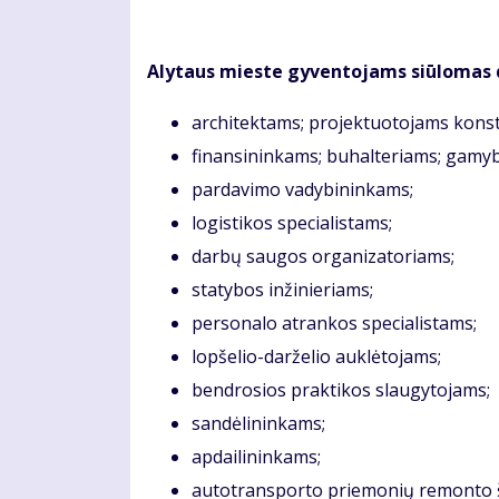
Alytaus mieste gyventojams siūlomas 
architektams; projektuotojams kons
finansininkams; buhalteriams; gamybo
pardavimo vadybininkams;
logistikos specialistams;
darbų saugos organizatoriams;
statybos inžinieriams;
personalo atrankos specialistams;
lopšelio-darželio auklėtojams;
bendrosios praktikos slaugytojams;
sandėlininkams;
apdailininkams;
autotransporto priemonių remonto š