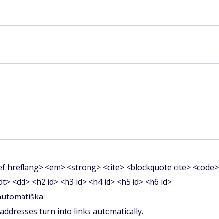
f hreflang> <em> <strong> <cite> <blockquote cite> <code>
<dt> <dd> <h2 id> <h3 id> <h4 id> <h5 id> <h6 id>
 automatiškai
ddresses turn into links automatically.