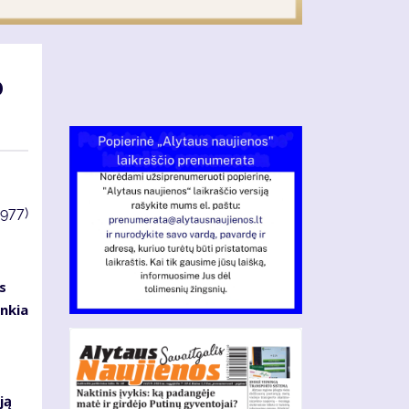
o
3977)
s
enkia
ją