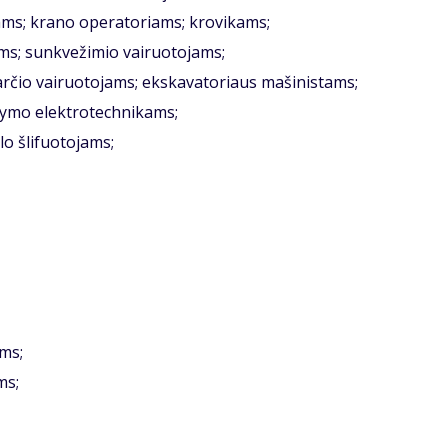
tams; krano operatoriams; krovikams;
ms; sunkvežimio vairuotojams;
ivarčio vairuotojams; ekskavatoriaus mašinistams;
tymo elektrotechnikams;
o šlifuotojams;
ams;
ms;