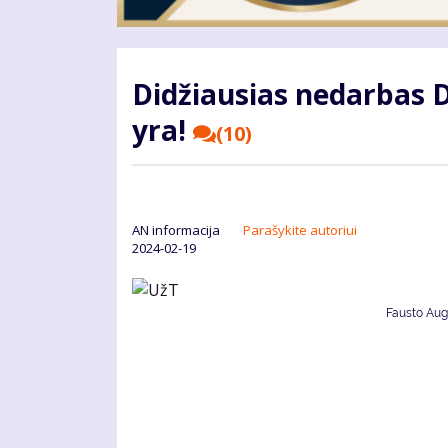
Didžiausias nedarbas D
yra!
(10)
AN informacija
Parašykite autoriui
2024-02-19
Fausto Augu