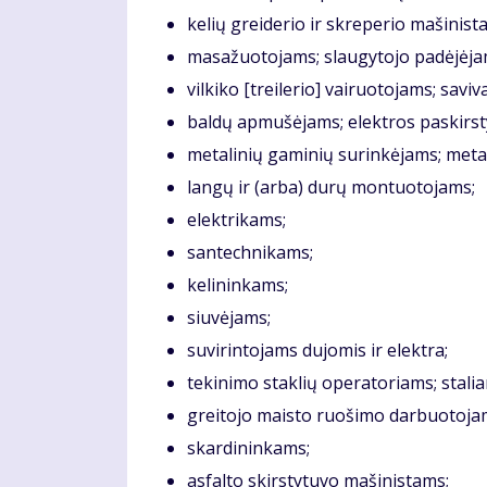
kelių greiderio ir skreperio mašinis
masažuotojams; slaugytojo padėjėja
vilkiko [treilerio] vairuotojams; sav
baldų apmušėjams; elektros paskirs
metalinių gaminių surinkėjams; metal
langų ir (arba) durų montuotojams;
elektrikams;
santechnikams;
kelininkams;
siuvėjams;
suvirintojams dujomis ir elektra;
tekinimo staklių operatoriams; stali
greitojo maisto ruošimo darbuotoja
skardininkams;
asfalto skirstytuvo mašinistams;