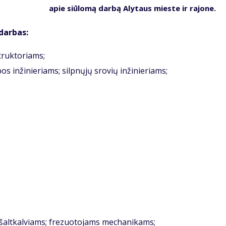
apie siūlomą darbą Alytaus mieste ir rajone.
darbas:
truktoriams;
s inžinieriams; silpnųjų srovių inžinieriams;
altkalviams; frezuotojams mechanikams;