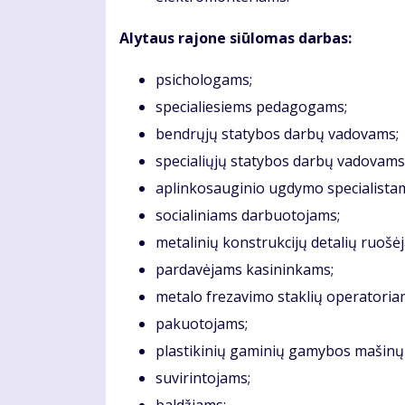
Alytaus rajone siūlomas darbas:
psichologams;
specialiesiems pedagogams;
bendrųjų statybos darbų vadovams;
specialiųjų statybos darbų vadovams
aplinkosauginio ugdymo specialista
socialiniams darbuotojams;
metalinių konstrukcijų detalių ruošė
pardavėjams kasininkams;
metalo frezavimo staklių operatoria
pakuotojams;
plastikinių gaminių gamybos mašinų
suvirintojams;