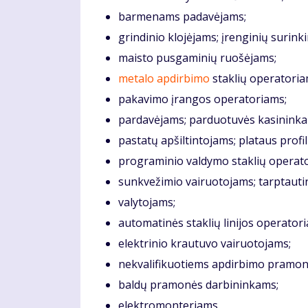
barmenams padavėjams;
grindinio klojėjams; įrenginių surin
maisto pusgaminių ruošėjams;
metalo apdirbimo
staklių operatoria
pakavimo įrangos operatoriams;
pardavėjams; parduotuvės kasininka
pastatų apšiltintojams; plataus profi
programinio valdymo staklių operat
sunkvežimio vairuotojams; tarptauti
valytojams;
automatinės staklių linijos operator
elektrinio krautuvo vairuotojams;
nekvalifikuotiems apdirbimo pramon
baldų pramonės darbininkams;
elektromonteriams.