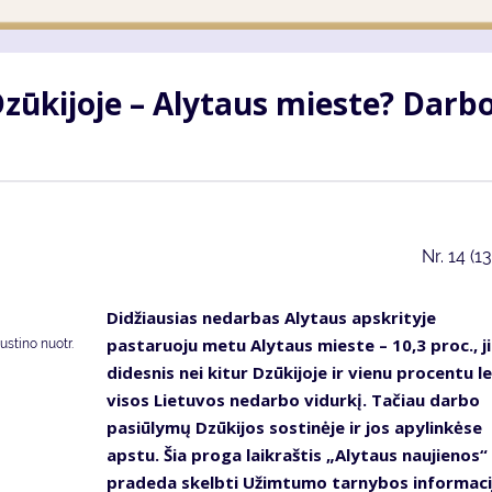
zūkijoje – Alytaus mieste? Darb
Nr.
14 (1
Didžiausias nedarbas Alytaus apskrityje
pastaruoju metu Alytaus mieste – 10,3 proc., ji
stino nuotr.
didesnis nei kitur Dzūkijoje ir vienu procentu l
visos Lietuvos nedarbo vidurkį. Tačiau darbo
pasiūlymų Dzūkijos sostinėje ir jos apylinkėse
apstu. Šia proga laikraštis „Alytaus naujienos“
pradeda skelbti Užimtumo tarnybos informaci