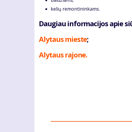
baldžiams;
kelių remontininkams.
Daugiau informacijos apie s
Alytaus mieste
;
Alytaus rajone.