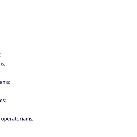
;
ms;
jams;
ms;
 operatoriams;