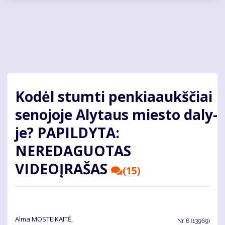
Pereiti
į
pagrindinį
turinį
Ko­dėl stumti pen­kia­aukš­čiai
se­no­jo­je Alytaus mies­to da­ly­
je? PAPILDYTA:
NEREDAGUOTAS
VIDEOĮRAŠAS
(15)
Alma MOSTEIKAITĖ,
Nr.
6 (13969)