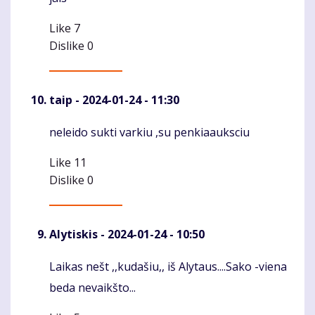
Like
7
Dislike
0
taip
- 2024-01-24 - 11:30
neleido sukti varkiu ,su penkiaauksciu
Komentaras
Like
11
Dislike
0
Alytiskis
- 2024-01-24 - 10:50
Laikas nešt ,,kudašiu,, iš Alytaus....Sako -viena
Komentaras
beda nevaikšto...