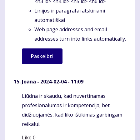
<h3 id> <h4 id> <h5 id> <h6 id>
Linijos ir paragrafai atskiriami
automatiškai
Web page addresses and email
addresses turn into links automatically.
Joana
- 2024-02-04 - 11:09
Liūdna ir skaudu, kad nuvertinamas
Komentaras
profesionalumas ir kompetencija, bet
didžiuojamės, kad liko ištikimas garbingam
reikalui.
Like
0