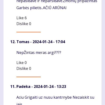
nepasidavė ir neparsidavė.Žmonių pripažintas
Garbės pilietis..AČIŪ ARŪNAI
Like
6
Dislike
0
Tomas
- 2024-01-24 - 17:04
NepŽintas meras argi????
Komentaras
Like
0
Dislike
0
Padeka
- 2024-01-24 - 13:23
Aciu Grigaiti uz nusu kantrnybe Nezaiskit su
Komentaras
jais