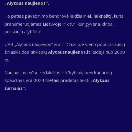
„Alytaus naujienos“.
To paties pavadinimo bendrovė leidžia ir
el. laikraštį,
kuris
prenumeruojamas Lietuvoje ir kitur, kur gyvena, dirba,
poilsiauja alytiškiai.
UAB „Alytaus naujienos“ yra ir Dzūkijoje vieno populiariausių
žiniasklaidos tinklapių
Alytausnaujienos.lt
leidėja nuo 2000
m.
Naujausias mūsų redakcijos ir kūrybinių bendradarbių
spaudinys yra 2024 metais pradėtas leisti
„Alytaus
žurnalas“.