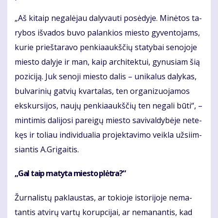
„Aš ki­taip ne­ga­lė­jau da­ly­vau­ti po­sė­dy­je. Mi­nė­tos ta­
ry­bos iš­va­dos bu­vo pa­lan­kios mies­to gy­ven­to­jams,
ku­rie prieš­ta­ra­vo pen­kia­aukš­čių sta­ty­bai se­no­jo­je
mies­to da­ly­je ir man, kaip ar­chi­tek­tui, gy­nu­siam šią
po­zi­ci­ją. Juk se­no­ji mies­to da­lis – uni­ka­lus da­ly­kas,
bul­va­ri­nių gat­vių kvar­ta­las, ten or­ga­ni­zuo­ja­mos
eks­kur­si­jos, naujų pen­kia­aukš­čių ten negali būti“, –
min­ti­mis da­li­jo­si pa­rei­gų mies­to sa­vi­val­dy­bė­je ne­te­
kęs ir to­liau in­di­vi­du­a­lia pro­jek­ta­vi­mo veik­la už­si­im­
sian­tis A.Gri­gai­tis.
„Gal taip ma­ty­ta mies­to plėt­ra?“
Žur­na­lis­tų pa­klaus­tas, ar to­kio­je is­to­ri­jo­je ne­ma­
tan­tis at­vi­rų var­tų ko­rup­ci­jai, ar ne­ma­nan­tis, kad