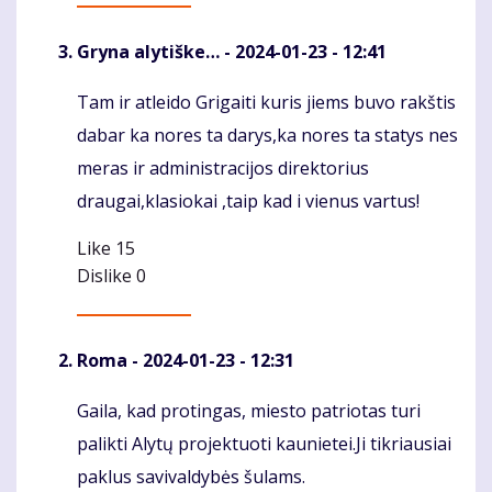
Gryna alytiške…
- 2024-01-23 - 12:41
Tam ir atleido Grigaiti kuris jiems buvo rakštis
Komentaras
dabar ka nores ta darys,ka nores ta statys nes
meras ir administracijos direktorius
draugai,klasiokai ,taip kad i vienus vartus!
Like
15
Dislike
0
Roma
- 2024-01-23 - 12:31
Gaila, kad protingas, miesto patriotas turi
Komentaras
palikti Alytų projektuoti kaunietei.Ji tikriausiai
paklus savivaldybės šulams.