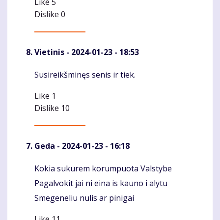
Like
5
Dislike
0
Vietinis
- 2024-01-23 - 18:53
Susireikšminęs senis ir tiek.
Komentaras
Like
1
Dislike
10
Geda
- 2024-01-23 - 16:18
Kokia sukurem korumpuota Valstybe
Komentaras
Pagalvokit jai ni eina is kauno i alytu
Smegeneliu nulis ar pinigai
Like
11