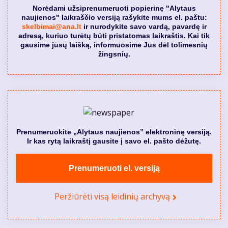
Norėdami užsiprenumeruoti popierinę "Alytaus
naujienos" laikraščio versiją rašykite mums el. paštu:
skelbimai@ana.lt
ir nurodykite savo vardą, pavardę ir
adresą, kuriuo turėtų būti pristatomas laikraštis. Kai tik
gausime jūsų laišką, informuosime Jus dėl tolimesnių
žingsnių.
Prenumeruokite „Alytaus naujienos” elektroninę versiją.
Ir kas rytą laikraštį gausite į savo el. pašto dėžutę.
Prenumeruoti el. versiją
Peržiūrėti visą leidinių archyvą