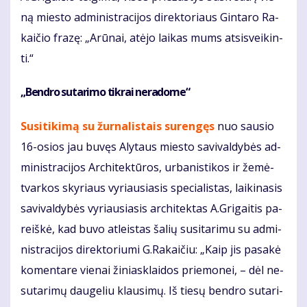
ną mies­to ad­mi­nist­ra­ci­jos di­rek­to­riaus Gin­ta­ro Ra­
kai­čio frazę: „Arū­nai, at­ėjo lai­kas mums at­si­svei­kin­
ti.“
„Ben­dro su­ta­ri­mo tik­rai ne­ra­do­me“
Su­si­ti­ki­mą su žur­na­lis­tais su­ren­gęs
nuo sau­sio
16-osios jau bu­vęs Aly­taus mies­to sa­vi­val­dy­bės ad­
mi­nist­ra­ci­jos Ar­chi­tek­tū­ros, ur­ba­nis­ti­kos ir že­mė­
tvarkos sky­riaus vy­riau­sia­sis spe­cia­lis­tas, lai­ki­na­sis
sa­vi­val­dy­bės vy­riau­sia­sis ar­chi­tek­tas A.Gri­gai­tis pa­
reiš­kė, kad bu­vo at­leis­tas ša­lių su­si­ta­ri­mu su ad­mi­
nist­ra­ci­jos di­rek­to­riu­mi G.Ra­kai­čiu: „Kaip jis pasakė
komentare vienai žiniasklaidos priemonei, – dėl ne­
su­ta­ri­mų dau­ge­liu klau­si­mų. Iš tie­sų ben­dro su­ta­ri­