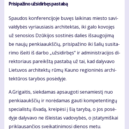
Pri­si­pa­ži­no už­si­dir­bęs pa­sta­bą
Spau­dos kon­fe­ren­ci­jo­je bu­vęs lai­ki­nas mies­to sa­vi­
val­dy­bės vy­riau­sia­sis ar­chi­tek­tas, iki ga­lo ko­vo­jęs
už se­no­sios Dzū­ki­jos sos­ti­nės da­lies iš­sau­go­ji­mą
be nau­jų pen­kia­aukš­čių, pri­si­pa­ži­no iki ša­lių su­si­ta­
ri­mo iš­ei­ti iš dar­bo „už­si­dir­bęs“ ir ad­mi­nist­ra­ci­jos di­
rek­to­riaus pa­reikš­tą pa­sta­bą už tai, kad da­ly­va­vo
Lie­tu­vos ar­chi­tek­tų rū­mų Kau­no re­gio­ni­nės ar­chi­
tek­tū­ros ta­ry­bos po­sė­dy­je.
A.Gri­gai­tis, siek­da­mas ap­sau­go­ti se­na­mies­tį nuo
pen­kia­aukš­čių ir no­rė­da­mas gau­ti kom­pe­ten­tin­gų
spe­cia­lis­tų iš­va­dą, krei­pė­si į šią ta­ry­bą, o jos po­sė­
dy­je da­ly­va­vo ne iš­leis­tas va­do­vy­bės, o įsta­ty­miš­kai
pri­klau­san­čios svei­ka­ti­ni­mo­si die­nos me­tu.