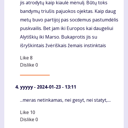
jis atrodytų kaip kiaulė mėnulį. Būtų toks
bandymų triušis pajuokos ojektas. Kaip daug
metų buvo partijoj pas socdemus pastumdėlis
puskvailis. Bet jam iki Europos kai daugeliui
Alytiškių iki Marso. Bukaprotis jis su
išryškintais žvėriškais žemais instinktais
Like
8
Dislike
0
yyyyy
- 2024-01-23 - 13:11
...meras netinkamas, nei gesyt, nei statyt,....
Komentaras
Like
10
Dislike
0