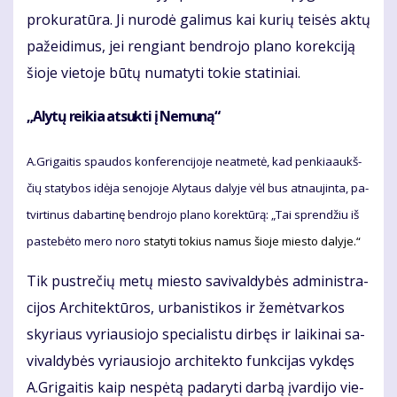
pro­ku­ra­tū­ra. Ji nu­ro­dė ga­li­mus kai ku­rių tei­sės ak­tų
pa­žei­di­mus, jei ren­giant ben­dro­jo pla­no ko­rek­ci­ją
šio­je vie­to­je bū­tų nu­ma­ty­ti to­kie sta­ti­niai.
„Aly­tų reik­ia at­suk­ti į Ne­mu­ną“
A.Gri­gai­tis spau­dos kon­fe­ren­ci­jo­je ne­at­me­tė, kad pen­kia­aukš­
čių sta­ty­bos idė­ja se­no­jo­je Aly­taus da­ly­je vėl bus at­nau­jin­ta, pa­
tvir­ti­nus da­bar­ti­nę ben­dro­jo pla­no ko­rek­tū­rą: „Tai spren­džiu iš
pa­ste­bė­to me­ro no­ro
sta­ty­ti to­kius na­mus šio­je mies­to da­ly­je.“
Tik pus­tre­čių me­tų mies­to sa­vi­val­dy­bės ad­mi­nist­ra­
ci­jos Ar­chi­tek­tū­ros, ur­ba­nis­ti­kos ir že­mė­tvarkos
sky­riaus vy­riau­sio­jo spe­cia­lis­tu dir­bęs ir lai­ki­nai sa­
vi­val­dy­bės vy­riau­sio­jo ar­chi­tek­to funk­ci­jas vyk­dęs
A.Gri­gai­tis kaip ne­spė­tą pa­da­ry­ti dar­bą įvar­di­jo vie­