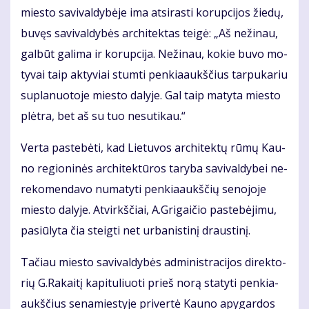
mies­to sa­vi­val­dy­bė­je ima at­si­ras­ti ko­rup­ci­jos žie­dų,
bu­vęs sa­vi­val­dy­bės ar­chi­tek­tas tei­gė: „Aš neži­nau,
gal­būt ga­li­ma ir ko­rup­ci­ja. Ne­ži­nau, ko­kie bu­vo mo­
ty­vai taip aktyviai stum­ti pen­kia­aukš­čius tarpukariu
suplanuotoje mies­to da­ly­je. Gal taip ma­ty­ta mies­to
plėt­ra, bet aš su tuo ne­su­ti­kau.“
Ver­ta pa­ste­bė­ti, kad Lie­tu­vos ar­chi­tek­tų rū­mų Kau­
no re­gio­ni­nės ar­chi­tek­tū­ros ta­ry­ba sa­vi­val­dy­bei ne­
re­ko­men­da­vo nu­ma­ty­ti pen­kia­aukš­čių se­no­jo­je
mies­to da­ly­je. At­virkš­čiai, A.Gri­gai­čio pa­ste­bė­ji­mu,
pa­siū­ly­ta čia steig­ti net ur­ba­nis­ti­nį draus­ti­nį.
Ta­čiau mies­to sa­vi­val­dy­bės ad­mi­nist­ra­ci­jos di­rek­to­
rių G.Ra­kai­tį ka­pi­tu­liuo­ti prieš no­rą sta­ty­ti pen­kia­
aukš­čius se­na­mies­ty­je pri­ver­tė Kau­no apy­gar­dos