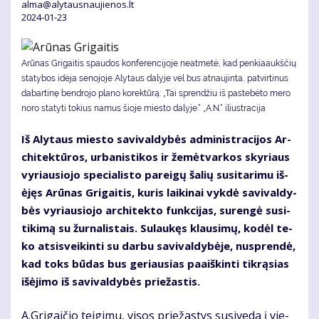
alma@alytausnaujienos.lt
2024-01-23
Arūnas Gri­gai­tis spau­dos kon­fe­ren­ci­jo­je ne­at­me­tė, kad pen­kia­aukš­čių
sta­ty­bos idė­ja se­no­jo­je Aly­taus da­ly­je vėl bus at­nau­jin­ta, pa­tvir­ti­nus
da­bar­ti­nę ben­dro­jo pla­no ko­rek­tū­rą: „Tai spren­džiu iš pa­ste­bė­to me­ro
no­ro sta­ty­ti to­kius na­mus šio­je mies­to da­ly­je.“ „A.N.“ iliustracija
Iš Aly­taus mies­to sa­vi­val­dy­bės ad­mi­nist­ra­ci­jos Ar­
chi­tek­tū­ros, ur­ba­nis­ti­kos ir že­mė­tvarkos sky­riaus
vy­riau­sio­jo spe­cia­lis­to pa­rei­gų ša­lių su­si­ta­ri­mu iš­
ėjęs Arū­nas Gri­gai­tis, ku­ris lai­ki­nai vyk­dė sa­vi­val­dy­
bės vy­riau­sio­jo ar­chi­tek­to funk­ci­jas, su­ren­gė su­si­
ti­ki­mą su žur­na­lis­tais. Su­lau­kęs klau­si­mų, ko­dėl te­
ko at­si­svei­kin­ti su dar­bu sa­vi­val­dy­bė­je, nu­spren­dė,
kad toks būdas bus ge­riau­sias paaiškinti tik­rąsias
išėji­mo iš savi­valdybės priežastis.
A.Gri­gai­čio tei­gi­mu, visos prie­žas­tys su­si­ve­da į vie­