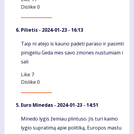
Dislike
0
Pilietis
- 2024-01-23 - 16:13
Taip ni atejo is kauno padeti paraso ir pasimti
Komentaras
pinigeliu Geda mes savo zmones nustumiam i
sali
Like
7
Dislike
0
Euro Minedas
- 2024-01-23 - 14:51
Minedo lygis žemiau plintuso. Jis turi kaimo
Komentaras
lygio supratimą apie politiką, Europos mastu