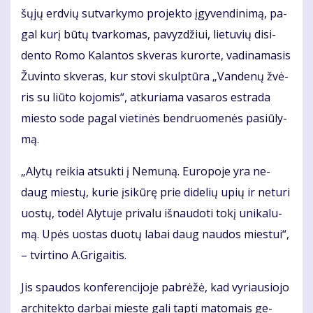
šų­jų erd­vių su­tvar­ky­mo pro­jek­to įgy­ven­di­ni­mą, pa­
gal ku­rį bū­tų tvar­ko­mas, pa­vyz­džiui, lie­tu­vių di­si­
den­to Ro­mo Ka­lan­tos skve­ras ku­ror­te, va­di­na­ma­sis
Žu­vin­to skve­ras, kur sto­vi skulp­tū­ra „Van­de­nų žvė­
ris su liū­to ko­jo­mis“, at­ku­ria­ma va­sa­ros est­ra­da
mies­to so­de pa­gal vie­ti­nės ben­druo­me­nės pa­siū­ly­
mą.
„Aly­tų reikia at­suk­ti į Ne­mu­ną. Euro­po­je yra ne­
daug mies­tų, ku­rie įsi­kū­rę prie didelių upių ir neturi
uostų, to­dėl Alytuje privalu iš­nau­do­ti to­kį uni­ka­lu­
mą. Upės uostas duotų labai daug naudos miestui“,
– tvir­ti­no A.Gri­gai­tis.
Jis spau­dos kon­fe­ren­ci­jo­je pa­brė­žė, kad vy­riau­sio­jo
ar­chi­tek­to dar­bai mies­te ga­li tap­ti ma­to­mais ge­