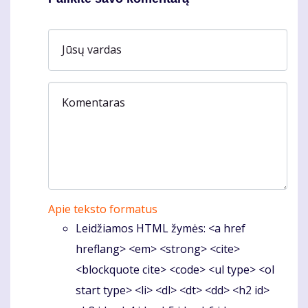
Jūsų vardas
Komentaras
Apie teksto formatus
Leidžiamos HTML žymės: <a href
hreflang> <em> <strong> <cite>
<blockquote cite> <code> <ul type> <ol
start type> <li> <dl> <dt> <dd> <h2 id>