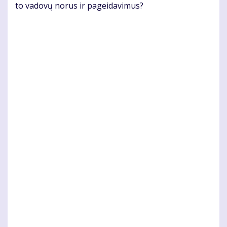
to va­do­vų no­rus ir pa­gei­da­vi­mus?