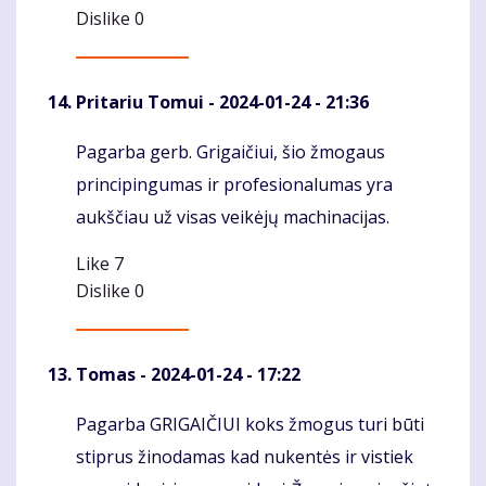
Dislike
0
Pritariu Tomui
- 2024-01-24 - 21:36
Pagarba gerb. Grigaičiui, šio žmogaus
Komentaras
principingumas ir profesionalumas yra
aukščiau už visas veikėjų machinacijas.
Like
7
Dislike
0
Tomas
- 2024-01-24 - 17:22
Pagarba GRIGAIČIUI koks žmogus turi būti
Komentaras
stiprus žinodamas kad nukentės ir vistiek