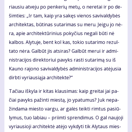
riau­siu at­ve­ju po pen­ke­rių me­tų, o ne­re­tai ir po de­
šim­ties: „Ir tam, kaip yra sa­kęs vie­nos sa­vi­val­dy­bės
ar­chi­tek­tas, bū­ti­nas su­ta­ri­mas su me­ru. Jei­gu jo nė­
ra, apie ar­chi­tek­tū­ri­nius po­ky­čius ne­ga­li bū­ti nė
kal­bos. Aly­tu­je, bent kol kas, to­kio su­ta­ri­mo rezul­
tato nėra. Gal­būt jis at­si­ras? Gal­būt me­rui ir ad­mi­
nist­ra­ci­jos di­rek­to­riui pa­vyks ras­ti su­ta­ri­mą su iš
Kau­no rajono savivaldybės administracijos at­ėju­sia
dirb­ti vy­riau­si­ą­ja ar­chi­tek­te?“
Ta­čiau iš­ky­la ir ki­tas klau­si­mas: kaip grei­tai jai pa­
čiai pa­vyks pa­žin­ti mies­tą, jo ypa­tu­mus? Juk ne­pa­
žin­da­ma mies­to vargu, ar galės teik­ti rimtus pa­siū­
ly­mus, tuo la­biau – pri­im­ti spren­di­mus. O gal nau­jo­ji
vy­riau­sio­ji ar­chi­tek­tė at­ėjo vyk­dy­ti tik Aly­taus mies­