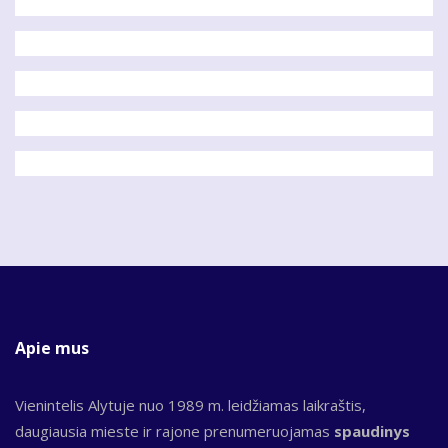
Apie mus
Vienintelis Alytuje nuo 1989 m. leidžiamas laikraštis,
daugiausia mieste ir rajone prenumeruojamas
spaudinys