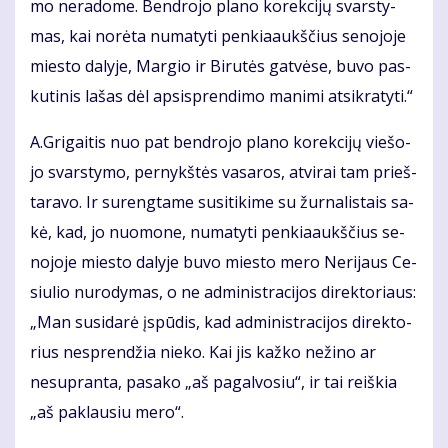
mo ne­ra­do­me. Ben­dro­jo pla­no ko­rek­ci­jų svars­ty­
mas, kai no­rė­ta nu­ma­ty­ti pen­kia­aukš­čius se­no­jo­je
mies­to da­ly­je, Mar­gio ir Bi­ru­tės gat­vė­se, bu­vo pas­
ku­ti­nis la­šas dėl ap­si­spren­di­mo ma­ni­mi at­si­kra­ty­ti.“
A.Gri­gai­tis nuo pat ben­dro­jo pla­no ko­rek­ci­jų vie­šo­
jo svars­ty­mo, per­nykštės va­sa­ros, at­vi­rai tam prieš­
ta­ra­vo. Ir su­reng­ta­me su­si­ti­ki­me su žur­na­lis­tais sa­
kė, kad, jo nuo­mo­ne, nu­ma­ty­ti pen­kia­aukš­čius se­
no­jo­je mies­to da­ly­je bu­vo mies­to me­ro Ne­ri­jaus Ce­
siu­lio nuro­dy­mas, o ne ad­mi­nist­ra­ci­jos di­rek­to­riaus:
„Man su­si­da­rė įspū­dis, kad ad­mi­nist­ra­ci­jos di­rek­to­
rius ne­spren­džia nie­ko. Kai jis kaž­ko ne­ži­no ar
nesupranta, pa­sa­ko „aš pa­gal­vo­siu“, ir tai reiškia
„aš pa­klau­siu me­ro“.