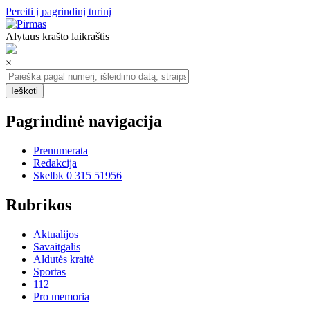
Pereiti į pagrindinį turinį
Alytaus krašto laikraštis
×
Pagrindinė navigacija
Prenumerata
Redakcija
Skelbk 0 315 51956
Rubrikos
Aktualijos
Savaitgalis
Aldutės kraitė
Sportas
112
Pro memoria