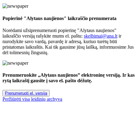
Popierinė "Alytaus naujienos" laikraščio prenumerata
Norėdami užsiprenumeruoti popierinę "Alytaus naujienos"
laikraščio versiją rašykite mums el. paštu:
skelbimai@ana.lt
ir
nurodykite savo vardą, pavardę ir adresą, kuriuo turėtų būti
pristatomas laikraštis. Kai tik gausime jūsų laišką, informuosime Jus
dėl tolimesnių žingsnių.
Prenumeruokite „Alytaus naujienos” elektroninę versiją. Ir kas
rytą laikraštį gausite į savo el. pašto dėžutę.
Prenumeruoti el. versiją
Peržiūrėti visą leidinių archyvą