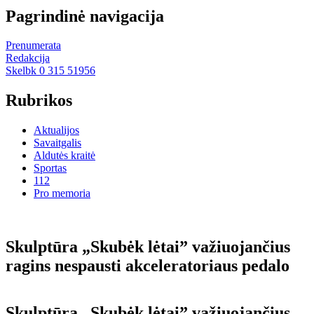
Pagrindinė navigacija
Prenumerata
Redakcija
Skelbk 0 315 51956
Rubrikos
Aktualijos
Savaitgalis
Aldutės kraitė
Sportas
112
Pro memoria
Skulp­tū­ra „Sku­bėk lė­tai” va­žiuo­jan­čius
ra­gins ne­spaus­ti ak­ce­le­ra­to­riaus pe­da­lo
Skulp­tū­ra „Sku­bėk lė­tai” va­žiuo­jan­čius