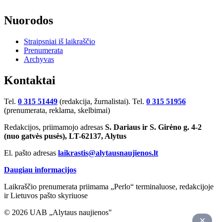
Nuorodos
Straipsniai iš laikraščio
Prenumerata
Archyvas
Kontaktai
Tel.
0 315 51449
(redakcija, žurnalistai). Tel.
0 315 51956
(prenumerata, reklama, skelbimai)
Redakcijos, priimamojo adresas
S. Dariaus ir S. Girėno g. 4-2
(nuo gatvės pusės), LT-62137, Alytus
El. pašto adresas
laikrastis@alytausnaujienos.lt
Daugiau informacijos
Laikraščio prenumerata priimama „Perlo“ terminaluose, redakcijoje
ir Lietuvos pašto skyriuose
© 2026 UAB „Alytaus naujienos"