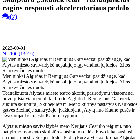
ra­gins ne­spaus­ti ak­ce­le­ra­to­riaus pe­da­lo
(7)
2023-09-01
Nr.
100 (13916)
Menininkai Algirdas ir Remigijus Gataveckai pasidžiaugė, kad
Alytus miesto savivaldybė nepabijojo įgyvendinti jų idėjos. Zi­tos
Stan­ke­vi­čie­nės nuotr.
Te­at­ra­li­zuo­tu Aly­taus mies­to te­at­ro ak­to­rių pa­si­ro­dy­mu vi­suo­me­nei
bu­vo pri­sta­ty­ta me­ni­nin­kų bro­lių Al­gir­do ir Re­mi­gi­jaus Ga­ta­vec­kų
su­kur­ta skulp­tū­ra „Sku­bėk lė­tai“. Me­no kū­ri­nys pa­sta­ty­tas Nau­jo­sios
gat­vės žie­di­nė­je san­kry­žo­je, įva­žiuo­jant į Aly­tų nuo Kau­no pu­sės ir
iš­va­žiuo­jant iš mies­to Kau­no kryp­ti­mi.
Aly­taus mies­to sa­vi­val­dy­bės me­ro Ne­ri­jaus Ce­siu­lio tei­gi­mu, nuo
pat pir­mo mo­men­to skulp­tū­ros at­si­ra­di­mo idė­ja bu­vo la­bai su­si­ju­si
su mū­sų mies­tu. Su­si­ju­si to­dėl, kad ją kū­rė aly­tiš­kiai bro­liai Al­gir­das