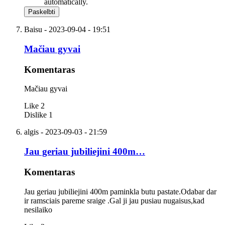
automatically.
Baisu
- 2023-09-04 - 19:51
Mačiau gyvai
Komentaras
Mačiau gyvai
Like
2
Dislike
1
algis
- 2023-09-03 - 21:59
Jau geriau jubiliejini 400m…
Komentaras
Jau geriau jubiliejini 400m paminkla butu pastate.Odabar dar
ir ramsciais pareme sraige .Gal ji jau pusiau nugaisus,kad
nesilaiko