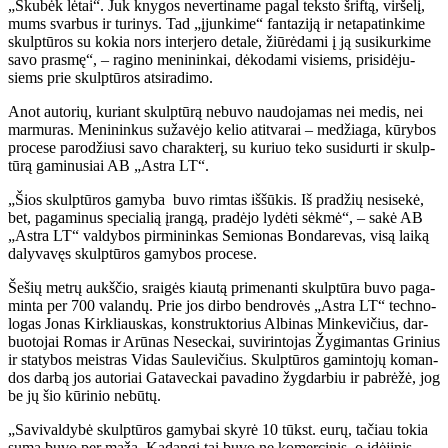
„Sku­bėk lė­tai“. Juk kny­gos ne­ver­ti­na­me pa­gal teks­to šrif­tą, vir­še­lį,
mums svar­bus ir tu­ri­nys. Tad „įjun­ki­me“ fan­ta­zi­ją ir ne­ta­pa­tin­ki­me
skulp­tū­ros su ko­kia nors in­ter­je­ro de­ta­le, žiū­rė­da­mi į ją su­si­kur­ki­me
sa­vo pras­mę“, – ra­gi­no me­ni­nin­kai, dė­ko­da­mi vi­siems, pri­si­dė­ju­
siems prie skulp­tū­ros at­si­ra­di­mo.
Anot au­to­rių, ku­riant skulp­tū­rą ne­bu­vo nau­do­ja­mas nei me­dis, nei
mar­mu­ras. Me­ni­nin­kus su­ža­vė­jo ke­lio ati­tva­rai – me­džia­ga, kū­ry­bos
pro­ce­se pa­ro­džiu­si sa­vo cha­rak­te­rį, su ku­riuo te­ko su­si­dur­ti ir skulp­
tū­rą ga­mi­nu­siai AB „Ast­ra LT“.
„Šios skulp­tū­ros ga­my­ba bu­vo rim­tas iš­šū­kis. Iš pra­džių ne­si­se­kė,
bet, pa­ga­mi­nus spe­cia­lią įran­gą, pra­dė­jo ly­dė­ti sėk­mė“, – sa­kė AB
„Ast­ra LT“ val­dy­bos pir­mi­nin­kas Se­mio­nas Bon­da­re­vas, vi­są lai­ką
da­ly­va­vęs skulp­tū­ros ga­my­bos pro­ce­se.
Še­šių met­rų aukš­čio, srai­gės kiau­tą pri­me­nan­ti skulp­tū­ra bu­vo pa­ga­
min­ta per 700 va­lan­dų. Prie jos dir­bo ben­dro­vės „Ast­ra LT“ tech­no­
lo­gas Jo­nas Kir­kliaus­kas, kon­struk­to­rius Al­bi­nas Min­ke­vi­čius, dar­
buo­to­jai Ro­mas ir Arū­nas Ne­sec­kai, su­vi­rin­to­jas Žy­gi­man­tas Gri­nius
ir sta­ty­bos meist­ras Vi­das Sau­le­vi­čius. Skulp­tū­ros ga­min­to­jų ko­man­
dos dar­bą jos au­to­riai Ga­ta­vec­kai pa­va­di­no žyg­dar­biu ir pa­brė­žė, jog
be jų šio kū­ri­nio ne­bū­tų.
„Sa­vi­val­dy­bė skulp­tū­ros ga­my­bai sky­rė 10 tūkst. eu­rų, ta­čiau to­kia
su­ma bu­vo per ma­ža. Ka­dan­gi tai bu­vo ne ko­mer­ci­nis, o idė­ji­nis