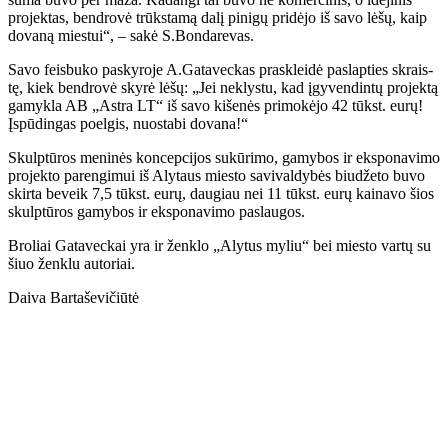
pro­jek­tas, ben­dro­vė trūks­ta­mą da­lį pi­ni­gų pri­dė­jo iš sa­vo lė­šų, kaip
do­va­ną mies­tui“, – sa­kė S.Bon­da­re­vas.
Sa­vo feis­bu­ko pa­sky­ro­je A.Ga­ta­vec­kas pra­sklei­dė pa­slap­ties skrais­
tę, kiek ben­dro­vė sky­rė lė­šų: „Jei ne­klys­tu, kad įgy­ven­din­tų pro­jek­tą
ga­myk­la AB „Ast­ra LT“ iš sa­vo ki­še­nės pri­mo­kė­jo 42 tūkst. eu­rų!
Įspū­din­gas po­el­gis, nuo­sta­bi do­va­na!“
Skulp­tū­ros me­ni­nės kon­cep­ci­jos su­kū­ri­mo, ga­my­bos ir eks­po­na­vi­mo
pro­jek­to pa­ren­gi­mui iš Aly­taus mies­to sa­vi­val­dy­bės biu­dže­to bu­vo
skir­ta be­veik 7,5 tūkst. eu­rų, dau­giau nei 11 tūkst. eu­rų kai­na­vo šios
skulp­tū­ros ga­my­bos ir eks­po­na­vi­mo pa­slau­gos.
Bro­liai Ga­ta­vec­kai yra ir žen­klo „Aly­tus my­liu“ bei mies­to var­tų su
šiuo žen­klu au­to­riai.
Dai­va Bar­ta­še­vi­čiū­tė