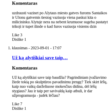
Komentaras
uzdrausti vazinet po Alytaus miesto gatves furoms Santaikos
ir Ulonu gatvemis tiesiog vaziuoja viena paskui kita o
milicininku Alytuje nera na nebent krumuose sugeba pastatyt
trikoji ir tupet ilinde o kad furos vaziuoja visiems dzin
Like
3
Dislike
1
klausimas
- 2023-09-01 - 17:07
Už ką alytiškiai save taip…
Komentaras
Už ką alytiškiai save taip baudžia? Pagrindiniam įvažiavimo
žiede tokią po skulptūros pavadinimu įrengę? Tiek skirt lėšų,
kaip nuo vaikų darželiuose mokesčius didina, dėl lėšų
stygiaus? Jau ir taip per savivaldą kaip atbuli, ir dar
užprogramuoja - judėk lėčiau?
Like
7
Dislike
1