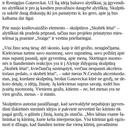
ir Re­mi­gi­jus Ga­ta­vec­kai. Už šią idė­ją bal­sa­vo aly­tiš­kiai, ją įgy­ven­di­
no aly­tiš­kiai ir pro ją kas­dien pra­va­žiuos dau­gy­bė aly­tiš­kių. Skulp­tū­
ra su­kė­lė daug dis­ku­si­jų iki jos pa­sta­ty­mo ir, ko ge­ro, apie ją bus
kalba­ma dar il­gai.
Prie nau­jo kraš­to­vaiz­džio ele­men­to – skulp­tū­ros „Sku­bėk lė­tai“ –
aly­tiš­kiai tik pra­de­da pri­pras­ti, ta­čiau nuo pro­jek­to pri­sta­ty­mo mies­
te­lė­nai ją pra­mi­nė „Srai­ge“ ir ver­ti­na prieš­ta­rin­gai.
„Vi­si ži­no se­ną tie­są: dėl sko­nio, kaip ir dėl gro­žio, ne­si­gin­či­ja­ma.
Kiek­vie­nas tu­ri­me sa­vo nuo­mo­nę, sa­vo su­pra­ti­mą, sa­vo po­žiū­rį apie
mus su­pan­tį pa­sau­lį, apie gy­ve­ni­mą, apie me­ną. Skir­tin­gos nuo­mo­
nės ir šian­die­ni­nės re­ak­ci­jos yra ir į Aly­tu­je iš­dy­gu­sią skulp­tū­rą
„Sku­bėk lė­tai“, kvie­čian­čią su­si­mąs­ty­ti, ver­čiau ne­spaus­ti ak­ce­le­ra­
to­riaus pe­da­lo, o sku­bė­ti lė­tai“, – sa­kė me­ras N.Ce­siu­lis ak­cen­tuo­da­
mas, jog, kur­da­mi skulp­tū­rą, bro­liai Ga­ta­vec­kai kū­rė ne gro­žį, ne de­
ko­ro de­ta­lę, o idė­ją, ži­nu­tę. Ją kiek­vie­nas su­pras sa­vaip, to­dėl bus
įvai­rių nuo­mo­nių. Vie­niems gra­žu, ki­tiems – ne, bet me­nas yra ne
vien gro­žis, me­nas – ir min­tis.
Skulp­tū­ros au­to­riai pa­si­džiau­gė, kad sa­vi­val­dy­bė ne­pa­bi­jo­jo įgy­ven­
din­ti iš­skir­ti­nės me­ni­nės idė­jos ir pa­kvie­tė ne­ver­tin­ti šio kū­ri­nio tik
pa­gal gro­žį, o gi­lin­tis į ži­nią, ku­rią jis siun­čia. „Mes la­biau esa­me ša­
li­nin­kai tų kū­ri­nių, ku­rie ke­lia in­ter­pre­ta­ci­jas. Vi­si kū­ri­niai ga­li eg­zis­
tuo­ti ir džiu­gu, kad šian­dien tu­ri­me dar vie­ną kū­ri­nį, pa­va­di­ni­mu