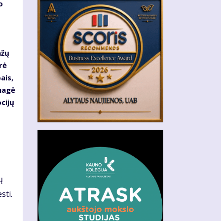
o
ažų
rė
ais,
nagė
cijų
ų
sti.