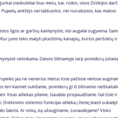
gurkai sveikutėliai šiuo metu, kai, rodos, visos Dzūkijos dar
igė. Pupelių ankštys nei taškuotos, nei nurudusios, kas matosi
sios ligos ar garšvų kaimynystė, visi augalai sugyvena. Gam
 Kur jums teko matyti pluoštinių kanapių, kurios peršoktų ir
ynystė netinkama. Daivos šiltnamyje tarp pomidorų įsitais
Pupeles jau ne vienerius metus tose pačiose vietose augina
os ten kasmet sukišame, pomidorų gi iš šiltnamio neiškaitalio
i. Visas atliekas pilame, šiaudais prispaudžiame. Gal žolė ir
ti. Drėkinimo sistemos funkcijas atlieka į žemę įkasti subadyt
ugalo šaknis. Ar viską, ką užauginame, sunaudojame? Visko