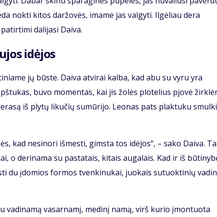
algyti. Dabar skinu šparagines pupeles, jas nuvaliusi paverdu
eda nokti kitos daržovės, imame jas valgyti. Ilgėliau dera
atirtimi dalijasi Daiva.
ujos idėjos
niame jų būste. Daiva atvirai kalba, kad abu su vyru yra
pštukas, buvo momentas, kai jis žolės plotelius pjovė žirklė
rasą iš plytų likučių sumūrijo. Leonas pats plaktuku smulk
lės, kad nesinori išmesti, gimsta tos idėjos“, – sako Daiva. T
, o derinama su pastatais, kitais augalais. Kad ir iš būtinyb
sti du įdomios formos tvenkinukai, juokais sutuoktinių vadi
eliu vadinamą vasarnamį, medinį namą, virš kurio įmontuota