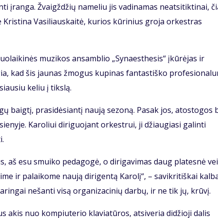
 įranga. Žvaigždžių nameliu jis vadinamas neatsitiktinai, či
Kristina Vasiliauskaitė, kurios kūrinius groja orkestras
iuolaikinės muzikos ansamblio „Synaesthesis“ įkūrėjas ir
gia, kad šis jaunas žmogus kupinas fantastiško profesional
iausiu keliu į tikslą.
gų baigtį, prasidėsiantį naują sezoną. Pasak jos, atostogos
nyje. Karoliui diriguojant orkestrui, ji džiaugiasi galinti
i.
 aš esu smuiko pedagogė, o dirigavimas daug platesnė vei
 ir palaikome naują dirigentą Karolį“, – savikritiškai kalb
daringai nešanti visą organizacinių darbų, ir ne tik jų, krūvį.
 akis nuo kompiuterio klaviatūros, atsiveria didžioji dalis