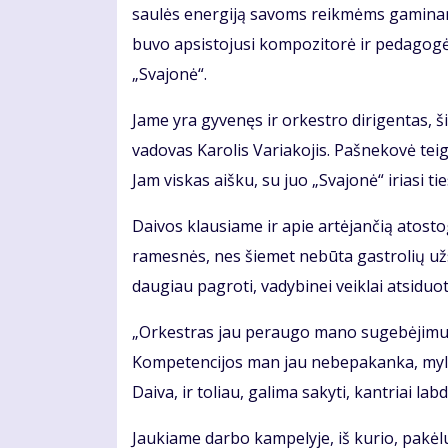
saulės energiją savoms reikmėms gaminanti
buvo apsistojusi kompozitorė ir pedagogė 
„Svajonė“.
Jame yra gyvenęs ir orkestro dirigentas, š
vadovas Karolis Variakojis. Pašnekovė tei
Jam viskas aišku, su juo „Svajonė“ iriasi ties
Daivos klausiame ir apie artėjančią atosto
ramesnės, nes šiemet nebūta gastrolių užsie
daugiau pagroti, vadybinei veiklai atsiduot
„Orkestras jau peraugo mano sugebėjimus,
Kompetencijos man jau nebepakanka, mylime
Daiva, ir toliau, galima sakyti, kantriai lab
Jaukiame darbo kampelyje, iš kurio, pakėlus