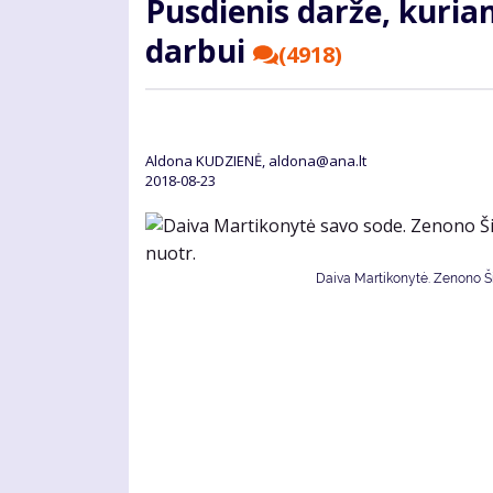
Pusdienis darže, kuria
darbui
(4918)
Aldona KUDZIENĖ, aldona@ana.lt
2018-08-23
Daiva Martikonytė. Zenono Šil