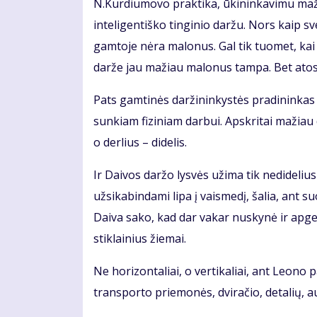
N.Kurdiumovo praktika, ūkininkavimu maž
inteligentiško tinginio daržu. Nors kaip sv
gamtoje nėra malonus. Gal tik tuomet, kai 
darže jau mažiau malonus tampa. Bet atosto
Pats gamtinės daržininkystės pradininkas
sunkiam fiziniam darbui. Apskritai mažiau
o derlius – didelis.
Ir Daivos daržo lysvės užima tik nedidelius
užsikabindami lipa į vaismedį, šalia, ant 
Daiva sako, kad dar vakar nuskynė ir apgen
stiklainius žiemai.
Ne horizontaliai, o vertikaliai, ant Leono
transporto priemonės, dviračio, detalių, a