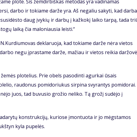
ame plote. Šis žemdirbiškas metodas yra vadinamas
ersi, darbo ir tokiame darže yra. Aš negaliu sakyti, kad darb
susidėsto daug įvykių ir darbų į kažkokį laiko tarpą, tada tr
gų laiką čia maloniausia leisti.“
 N.Kurdiumovas deklaruoja, kad tokiame darže nėra vietos
 darbo negu įprastame darže, mažiau ir vietos reikia daržov
 žemės plotelius. Prie obels pasodinti agurkai ūsais
suolelio, raudonus pomidoriukus sirpina svyrantys pomidorai.
ėjo juos, tad buvusio grožio neliko. Tą grožį sudėjo į
 padarytų konstrukcijų, kuriose įmontuota ir jo mėgstamos
ukštyn kyla pupelės.