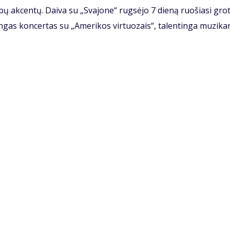
ų akcentų. Daiva su „Svajone“ rugsėjo 7 dieną ruošiasi grot
ingas koncertas su „Amerikos virtuozais“, talentinga muzika