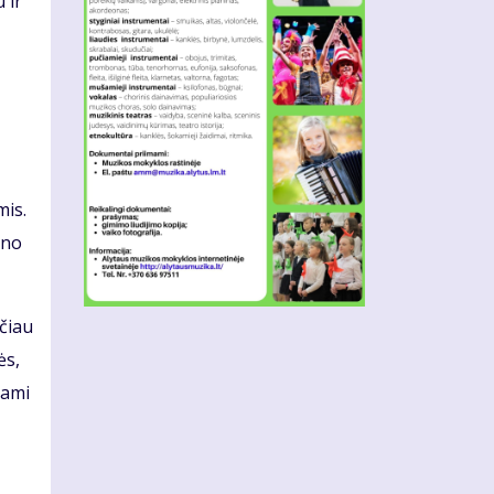
 ir
mis.
ino
ačiau
ės,
nami