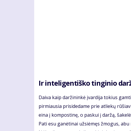
Ir inteligentiško tinginio dar
Daiva kaip daržininkė įvardija tokius gam
pirmiausia prisidedame prie atliekų rūšia
eina į kompostinę, o paskui į daržą, šakelės
Pati esu ganėtinai užsiėmęs žmogus, abu m