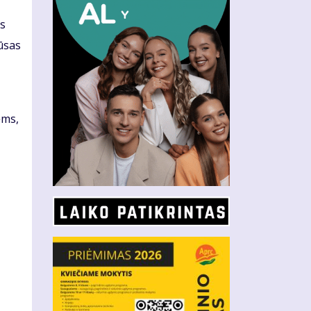
as
iūsas
ėms,