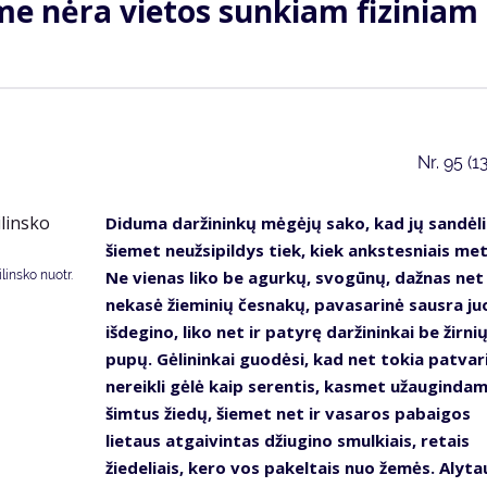
me nėra vietos sunkiam fiziniam
Nr.
95 (1
Diduma daržininkų mėgėjų sako, kad jų sandėli
šiemet neužsipildys tiek, kiek ankstesniais met
Ne vienas liko be agurkų, svogūnų, dažnas net
insko nuotr.
nekasė žieminių česnakų, pavasarinė sausra ju
išdegino, liko net ir patyrę daržininkai be žirnių
pupų. Gėlininkai guodėsi, kad net tokia patvari
nereikli gėlė kaip serentis, kasmet užauginda
šimtus žiedų, šiemet net ir vasaros pabaigos
lietaus atgaivintas džiugino smulkiais, retais
žiedeliais, kero vos pakeltais nuo žemės. Alyta