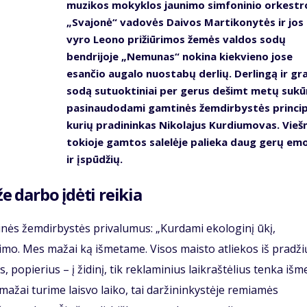
muzikos mokyklos jaunimo simfoninio orkestr
„Svajonė“ vadovės Daivos Martikonytės ir jos
vyro Leono prižiūrimos žemės valdos sodų
bendrijoje „Nemunas“ nokina kiekvieno jose
esančio augalo nuostabų derlių. Derlingą ir gr
sodą sutuoktiniai per gerus dešimt metų sukū
pasinaudodami gamtinės žemdirbystės princip
kurių pradininkas Nikolajus Kurdiumovas. Vieš
tokioje gamtos salelėje palieka daug gerų emo
ir įspūdžių.
že darbo įdėti reikia
tinės žemdirbystės privalumus: „Kurdami ekologinį ūkį,
vimo. Mes mažai ką išmetame. Visos maisto atliekos iš pradži
, popierius – į židinį, tik reklaminius laikraštėlius tenka išme
ažai turime laisvo laiko, tai daržininkystėje remiamės