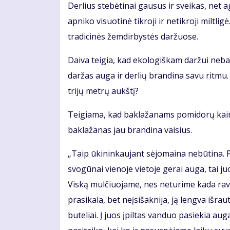
Derlius stebėtinai gausus ir sveikas, net a
apniko visuotinė tikroji ir netikroji miltl
tradicinės žemdirbystės daržuose.
Daiva teigia, kad ekologiškam daržui nebai
daržas auga ir derlių brandina savu ritmu.
trijų metrų aukštį?
Teigiama, kad baklažanams pomidorų kaim
baklažanas jau brandina vaisius.
„Taip ūkininkaujant sėjomaina nebūtina. 
svogūnai vienoje vietoje gerai auga, tai ju
Viską mulčiuojame, nes neturime kada ravėt
prasikala, bet neįsišaknija, ją lengva išrau
buteliai. Į juos įpiltas vanduo pasiekia a