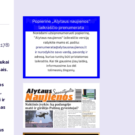
3178)
ukai
ais.
os
,
 ir
mas
us