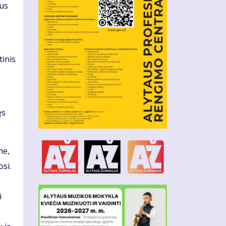
žus
tinis
ęs
me,
si.
i