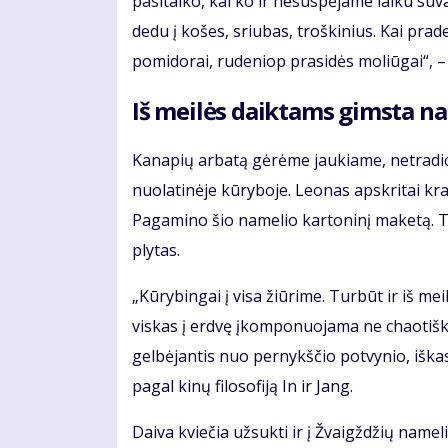
pasitaiko, kai ko ir nesuspėjame laiku suv
dedu į košes, sriubas, troškinius. Kai prad
pomidorai, rudeniop prasidės moliūgai“, – p
Iš meilės daiktams gimsta na
Kanapių arbatą gėrėme jaukiame, netradici
nuolatinėje kūryboje. Leonas apskritai kra
Pagamino šio namelio kartoninį maketą. Te
plytas.
„Kūrybingai į visa žiūrime. Turbūt ir iš mei
viskas į erdvę įkomponuojama ne chaotiškai
gelbėjantis nuo pernykščio potvynio, iška
pagal kinų filosofiją In ir Jang.
Daiva kviečia užsukti ir į Žvaigždžių nam