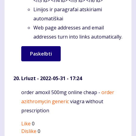
<h3 id> <h4 id> <h5 id> <h6 id>
Linijos ir paragrafai atskiriami
automatiškai
Web page addresses and email
addresses turn into links automatically.
Lrluzt
- 2022-05-31 - 17:24
order amoxil 500mg online cheap -
order
Komentaras
azithromycin generic
viagra without
prescription
Like
0
Dislike
0