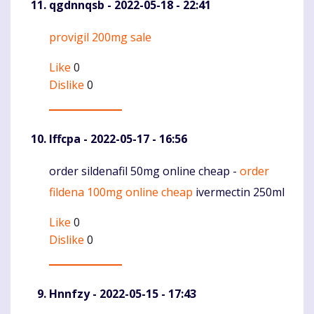
qgdnnqsb
- 2022-05-18 - 22:41
provigil 200mg sale
Komentaras
Like
0
Dislike
0
Iffcpa
- 2022-05-17 - 16:56
order sildenafil 50mg online cheap -
order
Komentaras
fildena 100mg online cheap
ivermectin 250ml
Like
0
Dislike
0
Hnnfzy
- 2022-05-15 - 17:43