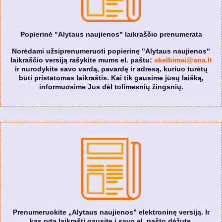
Popierinė "Alytaus naujienos" laikraščio prenumerata
Norėdami užsiprenumeruoti popierinę "Alytaus naujienos"
laikraščio versiją rašykite mums el. paštu:
skelbimai@ana.lt
ir nurodykite savo vardą, pavardę ir adresą, kuriuo turėtų
būti pristatomas laikraštis. Kai tik gausime jūsų laišką,
informuosime Jus dėl tolimesnių žingsnių.
Prenumeruokite „Alytaus naujienos” elektroninę versiją. Ir
kas rytą laikraštį gausite į savo el. pašto dėžutę.