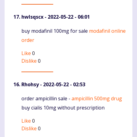
hwlsqscx
- 2022-05-22 - 06:01
buy modafinil 100mg for sale
modafinil online
Komentaras
order
Like
0
Dislike
0
Rhohsy
- 2022-05-22 - 02:53
order ampicillin sale -
ampicillin 500mg drug
Komentaras
buy cialis 10mg without prescription
Like
0
Dislike
0