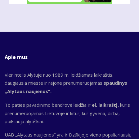
Apie mus
Vienintelis Alytuje nuo 1989 m. leidžiamas laikraštis,
daugiausia mieste ir rajone prenumeruojamas
spaudinys
„Alytaus naujienos“.
To paties pavadinimo bendrovė leidžia ir
el. laikraštį,
kuris
prenumeruojamas Lietuvoje ir kitur, kur gyvena, dirba,
poilsiauja alytiškiai.
UAB „Alytaus naujienos“ yra ir Dzūkijoje vieno populiariausių