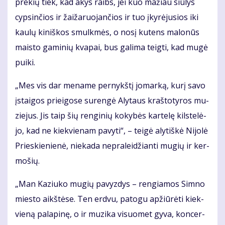
pre­kių tiek, kad akys raibs, jei kuo ma­žiau siū­lys
cyp­sin­čios ir žai­ža­ruo­jan­čios ir tuo įky­rė­ju­sios iki
kau­lų ki­niš­kos smul­kmės, o no­sį ku­tens ma­lo­nūs
mais­to ga­mi­nių kva­pai, bus ga­li­ma teig­ti, kad mu­gė
pui­ki.
„Mes vis dar me­na­me per­nykš­tį jo­mar­ką, ku­rį sa­vo
įstai­gos pri­ei­go­se su­ren­gė Aly­taus kraš­to­ty­ros mu­
zie­jus. Jis taip šių ren­gi­nių ko­ky­bės kar­te­lę kils­te­lė­
jo, kad ne kiek­vie­nam pa­vy­ti“, – tei­gė aly­tiš­kė Ni­jo­lė
Prie­skie­nie­nė, nie­ka­da ne­pra­lei­džian­ti mu­gių ir ker­
mo­šių.
„Man Ka­ziu­ko mu­gių pa­vyz­dys – ren­gia­mos Sim­no
mies­to aikš­tė­se. Ten erd­vu, pa­to­gu ap­žiū­rė­ti kiek­
vie­ną pa­la­pi­nę, o ir mu­zi­ka vi­suo­met gy­va, kon­cer­