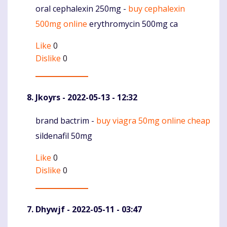
oral cephalexin 250mg -
buy cephalexin
Komentaras
500mg online
erythromycin 500mg ca
Like
0
Dislike
0
Jkoyrs
- 2022-05-13 - 12:32
brand bactrim -
buy viagra 50mg online cheap
Komentaras
sildenafil 50mg
Like
0
Dislike
0
Dhywjf
- 2022-05-11 - 03:47