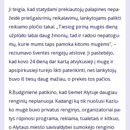
Ji tei­gia, kad sta­ty­da­mi pre­kiau­to­jų pa­la­pi­nes ne­pa­
žei­dė prieš­gais­ri­nių rei­ka­la­vi­mų, lan­ky­to­jams pa­lik­ti
rei­kia­mo plo­čio ta­kai. „Tie­siog pir­mą mu­gės die­ną
už­plū­do la­bai daug žmo­nių, tad ir ra­do­si ne­pa­to­gu­
mų, ku­rie mums taps pa­mo­ka ki­toms mu­gėms“, –
re­ziu­ma­vo šven­tės ren­gė­jų at­sto­vė. Ji pa­ste­bė­jo,
kad ko­vo 24 die­ną dar kar­tą at­vy­ku­sie­ji į mu­gę ir
ap­si­pir­ku­sie­ji tu­rė­jo lik­ti pa­ten­kin­ti, nes lan­ky­to­jų
bu­vo iš tie­sų daug ma­žiau, o pre­kės tos pa­čios.
R.Bud­gi­nie­nė pa­ti­ki­no, kad šie­met Aly­tu­je dau­giau
ren­gi­nių ne­pla­nuo­ja. Ka­dan­gi ką tik nuo­šu­si Ka­ziu­
ko mu­gė bu­vo pri­va­tus ren­gi­nys, or­ga­ni­za­to­riai pa­
tys rū­pi­no­si pro­gra­ma, re­kla­ma, tu­a­le­tais ir kit­kuo,
o Aly­taus mies­to sa­vi­val­dy­bei su­mo­kė­jo ren­gi­nio