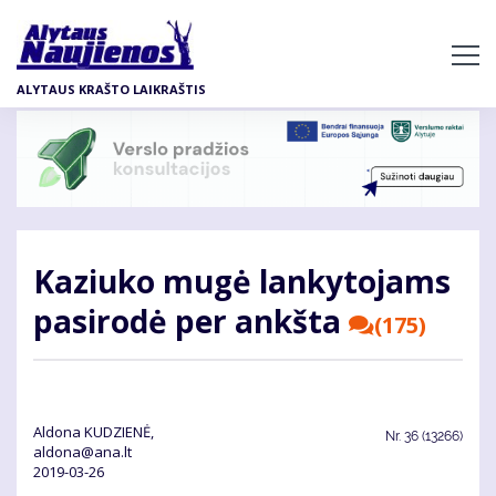
Pereiti
į
pagrindinį
ALYTAUS KRAŠTO LAIKRAŠTIS
turinį
Ka­ziu­ko mu­gė lan­ky­to­jams
pa­si­ro­dė per ankš­ta
(175)
Aldona KUDZIENĖ,
Nr.
36 (13266)
aldona@ana.lt
2019-03-26