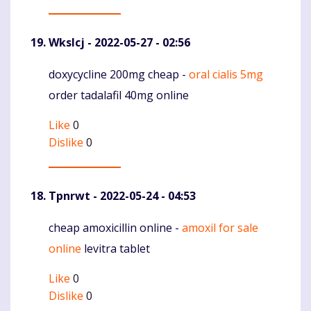
Wkslcj
- 2022-05-27 - 02:56
doxycycline 200mg cheap -
oral cialis 5mg
Komentaras
order tadalafil 40mg online
Like
0
Dislike
0
Tpnrwt
- 2022-05-24 - 04:53
cheap amoxicillin online -
amoxil for sale
Komentaras
online
levitra tablet
Like
0
Dislike
0