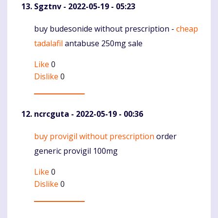
Sgztnv
- 2022-05-19 - 05:23
buy budesonide without prescription -
cheap
Komentaras
tadalafil
antabuse 250mg sale
Like
0
Dislike
0
ncrcguta
- 2022-05-19 - 00:36
buy provigil without prescription
order
Komentaras
generic provigil 100mg
Like
0
Dislike
0