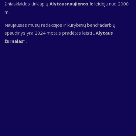
žiniasklaidos tinklapių
Alytausnaujienos.lt
leidėja nuo 2000
m.
Naujausias mūsų redakcijos ir kūrybinių bendradarbių
spaudinys yra 2024 metais pradėtas leisti
„Alytaus
žurnalas“.