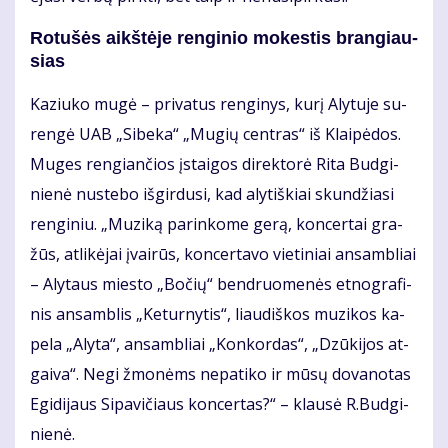
Ro­tu­šės aikš­tė­je ren­gi­nio mo­kes­tis bran­giau­
sias
Ka­ziu­ko mu­gė – pri­va­tus ren­gi­nys, ku­rį Aly­tu­je su­
ren­gė UAB „Si­be­ka“ „Mu­gių cen­tras“ iš Klai­pė­dos.
Mu­ges ren­gian­čios įstai­gos di­rek­to­rė Ri­ta Bud­gi­
nie­nė nu­ste­bo iš­gir­du­si, kad aly­tiš­kiai skun­džia­si
ren­gi­niu. „Mu­zi­ką pa­rin­ko­me ge­rą, kon­cer­tai gra­
žūs, at­li­kė­jai įvai­rūs, kon­cer­ta­vo vie­ti­niai an­sam­bliai
– Aly­taus mies­to „Bo­čių“ ben­druo­me­nės et­no­gra­fi­
nis an­sam­blis „Ke­tur­ny­tis“, liau­diš­kos mu­zi­kos ka­
pe­la „Aly­ta“, an­sam­bliai „Kon­kor­das“, „Dzū­ki­jos at­
gai­va“. Ne­gi žmo­nėms ne­pa­ti­ko ir mū­sų do­va­no­tas
Egi­di­jaus Si­pa­vi­čiaus kon­cer­tas?“ – klau­sė R.Bud­gi­
nie­nė.