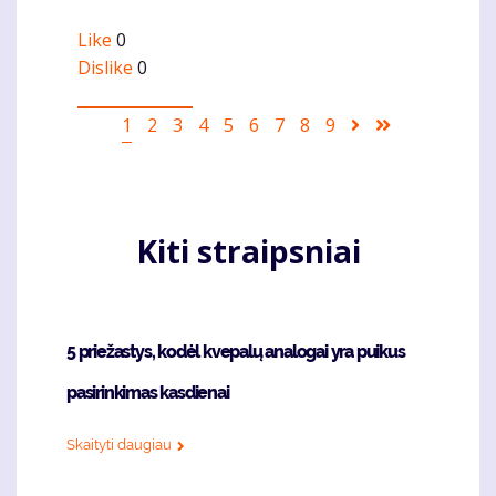
Like
0
Dislike
0
Pagination
Current
1
Puslapis
2
Puslapis
3
Puslapis
4
Puslapis
5
Puslapis
6
Puslapis
7
Puslapis
8
Puslapis
9
Sekantis
Last
page
puslapis
page
Kiti straipsniai
5 priežastys, kodėl kvepalų analogai yra puikus
pasirinkimas kasdienai
Skaityti daugiau