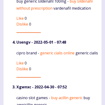
buy generic sildenafil 100mg -
buy sildenafil
Komentaras
without prescription
vardenafil medication
Like
0
Dislike
0
Usengv
- 2022-05-01 - 07:48
cipro brand -
generic cialis online
generic cialis
Komentaras
Like
0
Dislike
0
Xgwnxc
- 2022-04-30 - 07:52
casino slot games -
buy acillin generic
buy
Komentaras
ampicillin generic