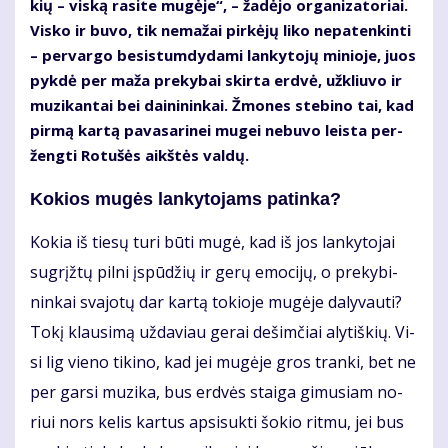
kių – vis­ką ra­si­te mu­gė­je“, – ža­dė­jo or­ga­ni­za­to­riai.
Vis­ko ir bu­vo, tik ne­ma­žai pir­kė­jų li­ko ne­pa­ten­kin­ti
– per­var­go be­si­stum­dy­da­mi lan­ky­to­jų mi­nio­je, juos
pyk­dė per ma­ža pre­ky­bai skir­ta erd­vė, už­kliu­vo ir
mu­zi­kan­tai bei dai­ni­nin­kai. Žmo­nes ste­bi­no tai, kad
pir­mą kar­tą pa­va­sa­ri­nei mu­gei ne­bu­vo leis­ta per­
ženg­ti Ro­tu­šės aikš­tės val­dų.
Ko­kios mu­gės lan­ky­to­jams pa­tin­ka?
Ko­kia iš tie­sų tu­ri bū­ti mu­gė, kad iš jos lan­ky­to­jai
su­grįž­tų pil­ni įspū­džių ir ge­rų emo­ci­jų, o pre­ky­bi­
nin­kai sva­jo­tų dar kar­tą to­kio­je mu­gė­je da­ly­vau­ti?
To­kį klau­si­mą už­da­viau ge­rai de­šim­čiai aly­tiš­kių. Vi­
si lig vie­no ti­ki­no, kad jei mu­gė­je gros tran­ki, bet ne
per gar­si mu­zi­ka, bus erd­vės stai­ga gi­mu­siam no­
riui nors ke­lis kar­tus ap­si­suk­ti šo­kio rit­mu, jei bus