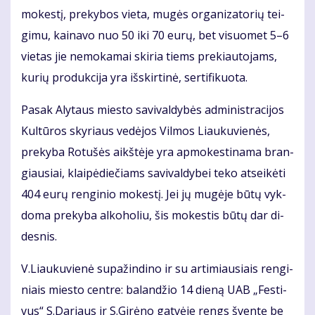
mo­kes­tį, pre­ky­bos vie­ta, mu­gės or­ga­ni­za­to­rių tei­
gi­mu, kai­na­vo nuo 50 iki 70 eu­rų, bet vi­suo­met 5–6
vie­tas jie ne­mo­ka­mai ski­ria tiems pre­kiau­to­jams,
ku­rių pro­duk­ci­ja yra iš­skir­ti­nė, ser­ti­fi­kuo­ta.
Pa­sak Aly­taus mies­to sa­vi­val­dy­bės ad­mi­nist­ra­ci­jos
Kul­tū­ros sky­riaus ve­dė­jos Vil­mos Liau­ku­vie­nės,
pre­ky­ba Ro­tu­šės aikš­tė­je yra ap­mo­kes­ti­na­ma bran­
giau­siai, klai­pė­die­čiams sa­vi­val­dy­bei te­ko at­sei­kė­ti
404 eu­rų ren­gi­nio mo­kes­tį. Jei jų mu­gė­je bū­tų vyk­
do­ma pre­ky­ba al­ko­ho­liu, šis mo­kes­tis bū­tų dar di­
des­nis.
V.Liau­ku­vie­nė su­pa­žin­di­no ir su ar­ti­miau­siais ren­gi­
niais mies­to cen­tre: ba­lan­džio 14 die­ną UAB „Fes­ti­
vus“ S.Da­riaus ir S.Gi­rė­no gat­vė­je rengs šven­tę be