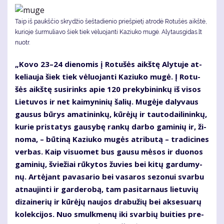
Taip iš paukščio skrydžio šeštadienio priešpietį atrodė Rotušės aikštė,
kurioje šurmuliavo šiek tiek vėluojanti Kaziuko mugė. Alytausgidas.lt
nuotr.
„Ko­vo 23–24 die­no­mis į Ro­tu­šės aikš­tę Aly­tu­je at­
ke­liau­ja šiek tiek vė­luo­jan­ti Ka­ziu­ko mu­gė. Į Ro­tu­
šės aikš­tę su­si­rinks apie 120 pre­ky­bi­nin­kų iš vi­sos
Lie­tu­vos ir net kai­my­ni­nių ša­lių. Mu­gė­je da­ly­vaus
gau­sus bū­rys ama­ti­nin­kų, kū­rė­jų ir tau­to­dai­li­nin­kų,
ku­rie pri­sta­tys gau­sy­bę ran­kų dar­bo ga­mi­nių ir, ži­
no­ma, – bū­ti­ną Ka­ziu­ko mu­gės atri­bu­tą – tra­di­ci­nes
ver­bas. Kaip vi­suo­met bus gau­su mė­sos ir duo­nos
ga­mi­nių, švie­žiai rū­ky­tos žu­vies bei ki­tų gar­du­my­
nų. Ar­tė­jant pa­va­sa­rio bei va­sa­ros se­zo­nui svar­bu
at­nau­jin­ti ir gar­de­ro­bą, tam pa­si­tar­naus lie­tu­vių
di­zai­ne­rių ir kū­rė­jų nau­jos dra­bu­žių bei ak­se­su­a­rų
ko­lek­ci­jos. Nuo smul­kme­nų iki svar­bių bui­ties pre­