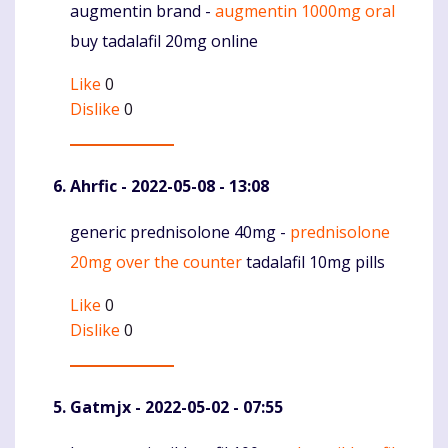
augmentin brand -
augmentin 1000mg oral
Komentaras
buy tadalafil 20mg online
Like
0
Dislike
0
Ahrfic
- 2022-05-08 - 13:08
generic prednisolone 40mg -
prednisolone
Komentaras
20mg over the counter
tadalafil 10mg pills
Like
0
Dislike
0
Gatmjx
- 2022-05-02 - 07:55