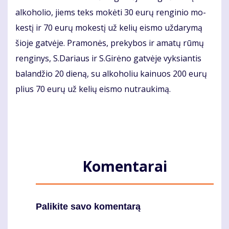
al­ko­ho­lio, jiems teks mo­kė­ti 30 eu­rų ren­gi­nio mo­
kes­tį ir 70 eu­rų mo­kes­tį už ke­lių eis­mo už­da­ry­mą
šio­je gat­vė­je. Pra­mo­nės, pre­ky­bos ir ama­tų rū­mų
ren­gi­nys, S.Da­riaus ir S.Gi­rė­no gat­vė­je vyk­sian­tis
ba­lan­džio 20 die­ną, su al­ko­ho­liu kai­nuos 200 eu­rų
plius 70 eu­rų už ke­lių eis­mo nu­trau­ki­mą.
Komentarai
Palikite savo komentarą