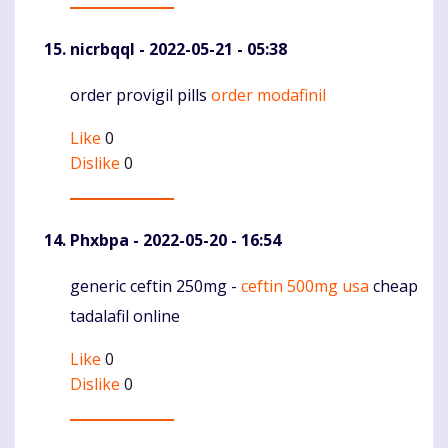
nicrbqql
- 2022-05-21 - 05:38
order provigil pills
order modafinil
Komentaras
Like
0
Dislike
0
Phxbpa
- 2022-05-20 - 16:54
generic ceftin 250mg -
ceftin 500mg usa
cheap
Komentaras
tadalafil online
Like
0
Dislike
0