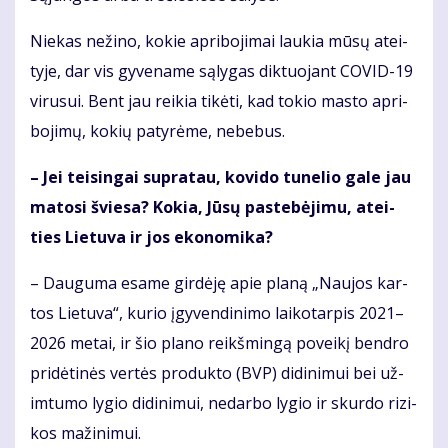
Nie­kas ne­ži­no, ko­kie ap­ri­bo­ji­mai lau­kia mū­sų at­ei­
ty­je, dar vis gy­ve­na­me są­ly­gas dik­tuo­jant CO­VID-19
vi­ru­sui. Bent jau rei­kia ti­kė­ti, kad to­kio mas­to ap­ri­
bo­ji­mų, ko­kių pa­ty­rė­me, ne­be­bus.
– Jei tei­sin­gai su­pra­tau, ko­vi­do tu­ne­lio ga­le jau
ma­to­si švie­sa? Ko­kia, Jū­sų pa­ste­bė­ji­mu, at­ei­
ties Lie­tu­va ir jos eko­no­mi­ka?
– Dau­gu­ma esa­me gir­dė­ję apie pla­ną „Nau­jos kar­
tos Lie­tu­va“, ku­rio įgy­ven­di­ni­mo lai­ko­tar­pis 2021–
2026 me­tai, ir šio pla­no reikš­min­gą po­vei­kį ben­dro
pri­dė­ti­nės ver­tės pro­duk­to (BVP) di­di­ni­mui bei už­
im­tu­mo ly­gio di­di­ni­mui, ne­dar­bo ly­gio ir skur­do ri­zi­
kos ma­ži­ni­mui.