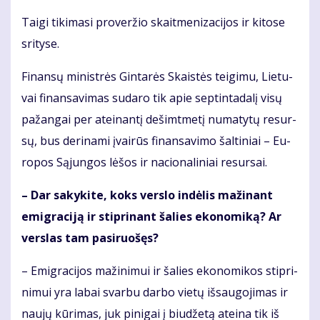
Tai­gi ti­ki­ma­si pro­ver­žio skait­me­ni­za­ci­jos ir ki­to­se
sri­ty­se.
Fi­nan­sų mi­nist­rės Gin­ta­rės Skais­tės tei­gi­mu, Lie­tu­
vai fi­nan­sa­vi­mas su­da­ro tik apie sep­tin­ta­da­lį vi­sų
pa­žan­gai per at­ei­nan­tį de­šimt­me­tį nu­ma­ty­tų re­sur­
sų, bus de­ri­na­mi įvai­rūs fi­nan­sa­vi­mo šal­ti­niai – Eu­
ro­pos Są­jun­gos lė­šos ir na­cio­na­li­niai re­sur­sai.
– Dar sa­ky­ki­te, koks ver­slo in­dė­lis ma­ži­nant
emig­ra­ci­ją ir stip­ri­nant ša­lies eko­no­mi­ką? Ar
ver­slas tam pa­si­ruo­šęs?
– Emig­ra­ci­jos ma­ži­ni­mui ir ša­lies eko­no­mi­kos stip­ri­
ni­mui yra la­bai svar­bu dar­bo vie­tų iš­sau­go­ji­mas ir
nau­jų kū­ri­mas, juk pi­ni­gai į biu­dže­tą at­ei­na tik iš