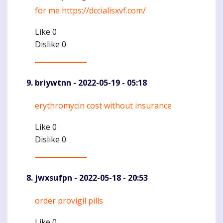
for me
https://dccialisxvf.com/
Like
0
Dislike
0
briywtnn
- 2022-05-19 - 05:18
erythromycin cost without insurance
Komentaras
Like
0
Dislike
0
jwxsufpn
- 2022-05-18 - 20:53
order provigil pills
Komentaras
Like
0