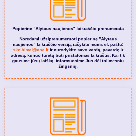
Popierinė "Alytaus naujienos" laikraščio prenumerata
Norėdami užsiprenumeruoti popierinę "Alytaus
naujienos" laikraščio versiją rašykite mums el. paštu:
skelbimai@ana.lt
ir nurodykite savo vardą, pavardę ir
adresą, kuriuo turėtų būti pristatomas laikraštis. Kai tik
gausime jūsų laišką, informuosime Jus dėl tolimesnių
žingsnių.