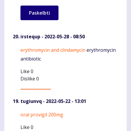
irstequp
- 2022-05-28 - 08:50
erythromycin and clindamycin
erythromycin
Komentaras
antibiotic
Like
0
Dislike
0
tugiunvq
- 2022-05-22 - 13:01
oral provigil 200mg
Komentaras
Like
0