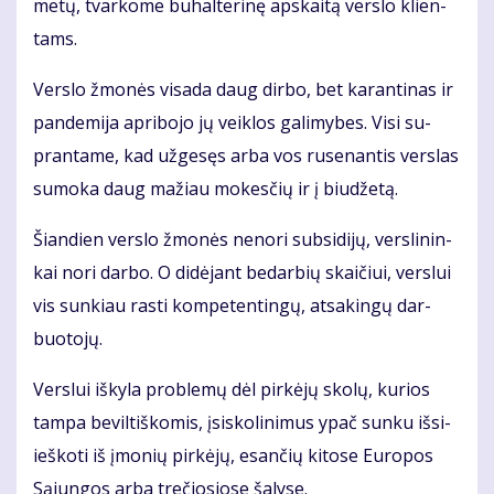
me­tų, tvar­ko­me bu­hal­te­ri­nę ap­skai­tą ver­slo klien­
tams.
Ver­slo žmo­nės vi­sa­da daug dir­bo, bet ka­ran­ti­nas ir
pan­de­mi­ja ap­ri­bo­jo jų veik­los ga­li­my­bes. Vi­si su­
pran­ta­me, kad už­ge­sęs ar­ba vos ru­se­nan­tis ver­slas
su­mo­ka daug ma­žiau mo­kes­čių ir į biu­dže­tą.
Šian­dien ver­slo žmo­nės ne­no­ri sub­si­di­jų, ver­sli­nin­
kai no­ri dar­bo. O di­dė­jant be­dar­bių skai­čiui, ver­slui
vis sun­kiau ras­ti kom­pe­ten­tin­gų, at­sa­kin­gų dar­
buo­to­jų.
Ver­slui iš­ky­la pro­ble­mų dėl pir­kė­jų sko­lų, ku­rios
tam­pa be­vil­tiš­ko­mis, įsi­sko­li­ni­mus ypač sun­ku iš­si­
ieš­ko­ti iš įmo­nių pir­kė­jų, esan­čių ki­to­se Eu­ro­pos
Są­jun­gos ar­ba tre­čio­sio­se ša­ly­se.