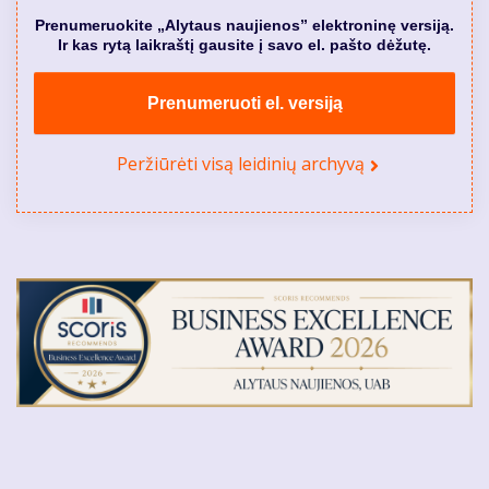
Prenumeruokite „Alytaus naujienos” elektroninę versiją.
Ir kas rytą laikraštį gausite į savo el. pašto dėžutę.
Prenumeruoti el. versiją
Peržiūrėti visą leidinių archyvą