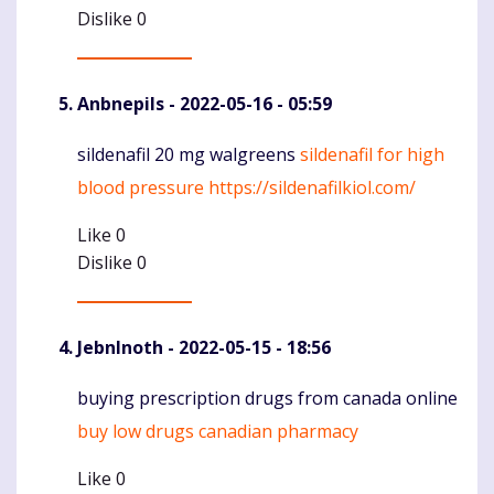
Dislike
0
Anbnepils
- 2022-05-16 - 05:59
sildenafil 20 mg walgreens
sildenafil for high
Komentaras
blood pressure
https://sildenafilkiol.com/
Like
0
Dislike
0
JebnInoth
- 2022-05-15 - 18:56
buying prescription drugs from canada online
Komentaras
buy low drugs canadian pharmacy
Like
0