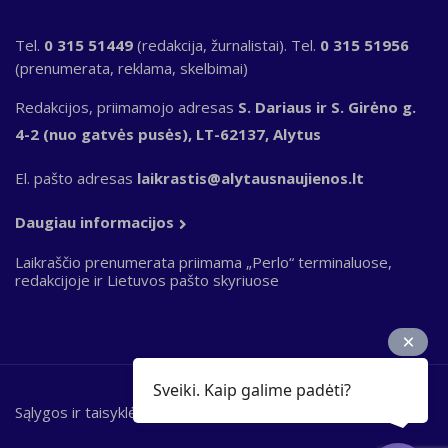
Tel.
0 315 51449
(redakcija, žurnalistai). Tel.
0 315 51956
(prenumerata, reklama, skelbimai)
Redakcijos, priimamojo adresas
S. Dariaus ir S. Girėno g.
4-2 (nuo gatvės pusės), LT-62137, Alytus
El. pašto adresas
laikrastis@alytausnaujienos.lt
Daugiau informacijos
Laikraščio prenumerata priimama „Perlo“ terminaluose,
redakcijoje ir Lietuvos pašto skyriuose
Sveiki. Kaip galime padėti?
Sąlygos ir taisyklės
Bottom