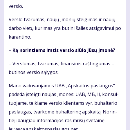
ver­slo.
Ver­slo tva­ru­mas, nau­jų įmo­nių stei­gi­mas ir nau­jų
dar­bo vie­tų kū­ri­mas yra bū­ti­ni ša­lies at­si­ga­vi­mui po
ka­ran­ti­no.
– Ką no­rin­tiems im­tis ver­slo siū­lo Jū­sų įmo­nė?
– Ver­slu­mas, tva­ru­mas, fi­nan­si­nis raš­tin­gu­mas –
bū­ti­nos ver­slo są­ly­gos.
Ma­no va­do­vau­ja­mos UAB „Ap­skai­tos pa­slau­gos“
pa­de­da įsteig­ti nau­jas įmo­nes: UAB, MB, IĮ, kon­sul­
tuo­ja­me, tei­kia­me ver­slo klien­tams vyr. bu­hal­te­rio
pa­slau­gas, tvar­ko­me bu­hal­te­ri­nę ap­skai­tą. No­rin­
tie­ji dau­giau in­for­ma­ci­jos ras mū­sų sve­tai­nė­
je: www.ap­skai­tos­pas­lau­gos.net