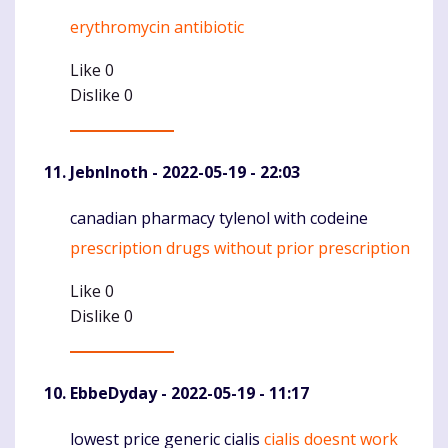
erythromycin antibiotic
Komentaras
Like
0
Dislike
0
JebnInoth
- 2022-05-19 - 22:03
canadian pharmacy tylenol with codeine
Komentaras
prescription drugs without prior prescription
Like
0
Dislike
0
EbbeDyday
- 2022-05-19 - 11:17
lowest price generic cialis
cialis doesnt work
Komentaras