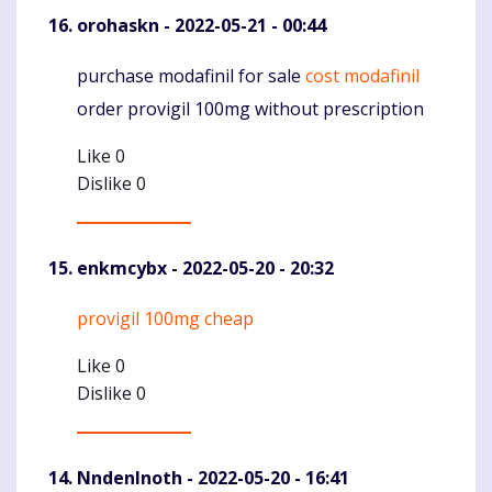
orohaskn
- 2022-05-21 - 00:44
purchase modafinil for sale
cost modafinil
Komentaras
order provigil 100mg without prescription
Like
0
Dislike
0
enkmcybx
- 2022-05-20 - 20:32
provigil 100mg cheap
Komentaras
Like
0
Dislike
0
NndenInoth
- 2022-05-20 - 16:41