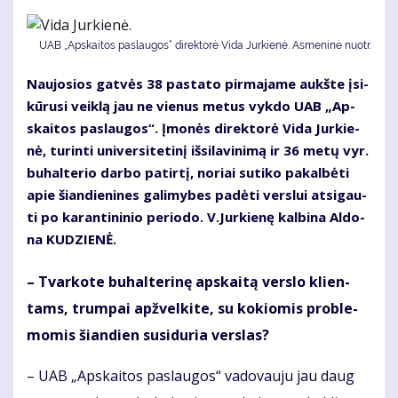
UAB „Ap­skai­tos pa­slau­gos“ di­rek­to­rė Vi­da Jur­kie­nė. Asmeninė nuotr.
Nau­jo­sios gat­vės 38 pa­sta­to pir­ma­ja­me aukš­te įsi­
kū­ru­si veik­lą jau ne vie­nus me­tus vyk­do UAB „Ap­
skai­tos pa­slau­gos“. Įmo­nės di­rek­to­rė Vi­da Jur­kie­
nė, tu­rin­ti uni­ver­si­te­ti­nį iš­si­la­vi­ni­mą ir 36 me­tų vyr.
bu­hal­te­rio dar­bo pa­tir­tį, no­riai su­ti­ko pa­kal­bė­ti
apie šian­die­ni­nes ga­li­my­bes pa­dė­ti ver­slui at­si­gau­
ti po ka­ran­ti­ni­nio pe­ri­odo. V.Jur­kie­nę kal­bi­na Al­do­
na KU­DZIE­NĖ.
– Tvar­ko­te bu­hal­te­ri­nę ap­skai­tą ver­slo klien­
tams, trum­pai ap­žvel­ki­te, su ko­kio­mis pro­ble­
mo­mis šian­dien su­si­du­ria ver­slas?
– UAB „Ap­skai­tos pa­slau­gos“ va­do­vau­ju jau daug