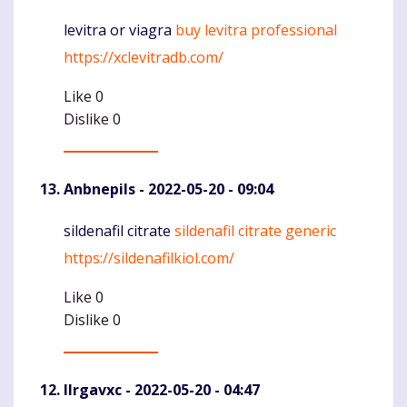
levitra or viagra
buy levitra professional
Komentaras
https://xclevitradb.com/
Like
0
Dislike
0
Anbnepils
- 2022-05-20 - 09:04
sildenafil citrate
sildenafil citrate generic
Komentaras
https://sildenafilkiol.com/
Like
0
Dislike
0
llrgavxc
- 2022-05-20 - 04:47