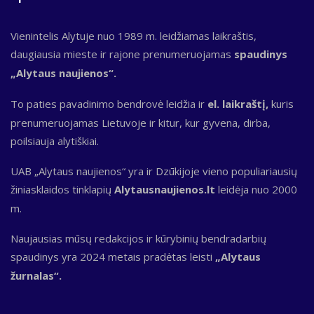
Vienintelis Alytuje nuo 1989 m. leidžiamas laikraštis,
daugiausia mieste ir rajone prenumeruojamas
spaudinys
„Alytaus naujienos“.
To paties pavadinimo bendrovė leidžia ir
el. laikraštį,
kuris
prenumeruojamas Lietuvoje ir kitur, kur gyvena, dirba,
poilsiauja alytiškiai.
UAB „Alytaus naujienos“ yra ir Dzūkijoje vieno populiariausių
žiniasklaidos tinklapių
Alytausnaujienos.lt
leidėja nuo 2000
m.
Naujausias mūsų redakcijos ir kūrybinių bendradarbių
spaudinys yra 2024 metais pradėtas leisti
„Alytaus
žurnalas“.