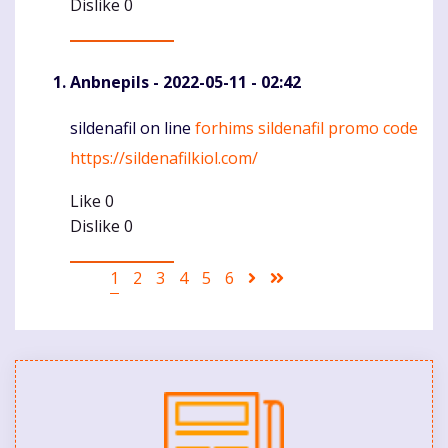
Dislike
0
Anbnepils
- 2022-05-11 - 02:42
sildenafil on line
forhims sildenafil promo code
Komentaras
https://sildenafilkiol.com/
Like
0
Dislike
0
Pagination
Current
1
Puslapis
2
Puslapis
3
Puslapis
4
Puslapis
5
Puslapis
6
Sekantis
Last
page
puslapis
page