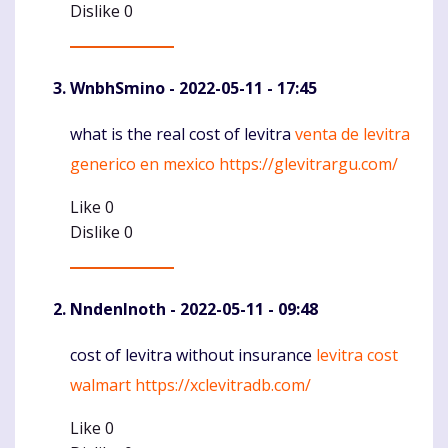
Dislike
0
WnbhSmino
- 2022-05-11 - 17:45
what is the real cost of levitra
venta de levitra
Komentaras
generico en mexico
https://glevitrargu.com/
Like
0
Dislike
0
NndenInoth
- 2022-05-11 - 09:48
cost of levitra without insurance
levitra cost
Komentaras
walmart
https://xclevitradb.com/
Like
0