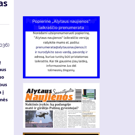
mas
4036)
ų
taus
nuo
 bus
 į
­nės