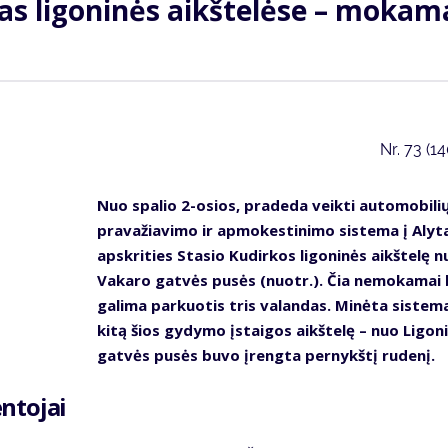
mas li­go­ni­nės aikš­te­lė­se – moka
Nr.
73 (1
Nuo spa­lio 2-osios, pra­de­da veik­ti au­to­mo­bi­li
pra­va­žia­vi­mo ir ap­mo­kes­ti­ni­mo sis­te­ma į Aly­
ap­skri­ties Stasio Ku­dir­kos li­go­ni­nės aikš­te­lę 
Va­ka­ro gat­vės pu­sės (nuotr.). Čia ne­mo­ka­mai
ga­li­ma par­kuo­tis tris va­lan­das. Mi­nė­ta sis­te­ma
ki­tą šios gy­dy­mo įstai­gos aikš­te­lę – nuo Li­go­ni
gat­vės pu­sės bu­vo įreng­ta per­nykš­tį ru­de­nį.
n­to­jai