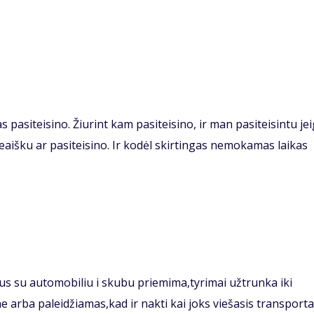
pasiteisino. Žiurint kam pasiteisino, ir man pasiteisintu je
eaišku ar pasiteisino. Ir kodėl skirtingas nemokamas laikas
us su automobiliu i skubu priemima,tyrimai užtrunka iki
ne arba paleidžiamas,kad ir nakti kai joks viešasis transport