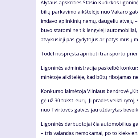
Aly­taus ap­skri­ties Stasio Ku­dir­kos li­go­ni­n
bi­lių par­ka­vi­mo aikš­te­lė­je nuo Va­ka­ro gat
im­da­vo ap­lin­ki­nių na­mų, dau­ge­liu at­ve­jų 
bu­vo sta­to­mi ne tik leng­vie­ji au­to­mo­bi­liai
at­vy­ku­sie­ji pas gy­dy­to­jus ar pa­tys mū­sų me
To­dėl nu­spręs­ta ap­ri­bo­ti trans­por­to prie­
Li­go­ni­nės ad­mi­nist­ra­ci­ja pa­skel­bė kon­kur
mi­nė­to­je aikš­te­lė­je, kad bū­tų ri­bo­ja­mas 
Kon­kur­so lai­mė­to­ja Vil­niaus ben­dro­vė „Ki­
gė už 30 tūkst. eu­rų. Ji pra­dės veik­ti ry­toj, 
nuo Tvir­to­vės gat­vės jau už­da­ry­tas be­vei
Li­go­ni­nės dar­buo­to­jai čia au­to­mo­bi­lius g
– tris va­lan­das ne­mo­ka­mai, po to kiek­vie­n