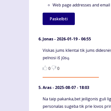
Web page addresses and email a
Jonas
- 2026-01-19 - 06:55
Komentaras
Viskas jums klientai tik jums didesnė
pelnosi iš jūsų.
0
0
Aras
- 2025-08-07 - 18:03
Komentaras
Na taip pakanka,bet jeiligonis guli lig
personalas sugeba tik prie lovos priri