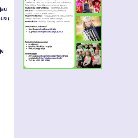
 jau
mū­sų
je