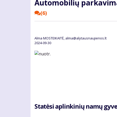
Au­to­mo­bi­lių par­ka­vi­
(6)
Alma MOSTEIKAITĖ, alma@alytausnaujienos.lt
2024-09-30
Sta­tė­si ap­lin­ki­nių na­mų gy­ve