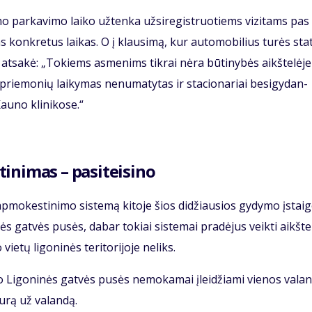
mo par­ka­vi­mo lai­ko už­ten­ka už­si­re­gist­ruo­tiems vi­zi­tams pas
s kon­kre­tus lai­kas. O į klau­si­mą, kur au­to­mo­bi­lius tu­rės sta­t
 at­sa­kė: „To­kiems as­me­nims tik­rai nė­ra bū­ti­ny­bės aikš­te­lė­je
rie­mo­nių lai­ky­mas ne­nu­ma­ty­tas ir sta­cio­na­riai be­si­gy­dan­
­no kli­ni­ko­se.“
i­ni­mas – pa­si­tei­si­no
ap­mo­kes­ti­ni­mo sis­te­mą ki­to­je šios di­džiau­sios gy­dy­mo įstai­
nės gat­vės pu­sės, da­bar to­kiai sis­te­mai pra­dė­jus veik­ti aikš­te­
ų li­go­ni­nės te­ri­to­ri­jo­je ne­li­ks.
uo Li­go­ni­nės gat­vės pu­sės ne­mo­ka­mai įlei­džia­mi vie­nos va­la
u­rą už va­lan­dą.