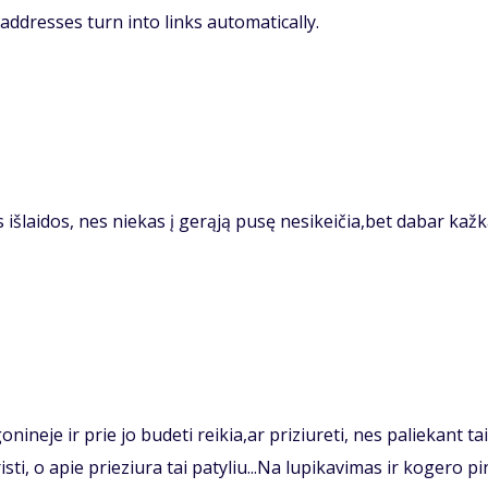
ddresses turn into links automatically.
s išlaidos, nes niekas į gerąją pusę nesikeičia,bet dabar kaž
onineje ir prie jo budeti reikia,ar priziureti, nes paliekant tai
sti, o apie prieziura tai patyliu...Na lupikavimas ir kogero p