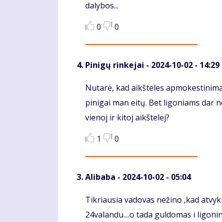
dalybos...
0
0
Pinigų rinkejai
- 2024-10-02 - 14:29
Komentaras
Nutarė, kad aikšteles apmokestinimas 
pinigai man eitų. Bet ligoniams dar n
vienoj ir kitoj aikštelej?
1
0
Alibaba
- 2024-10-02 - 05:04
Komentaras
Tikriausia vadovas nežino ,kad atvyk
24valandu....o tada guldomas i ligoni