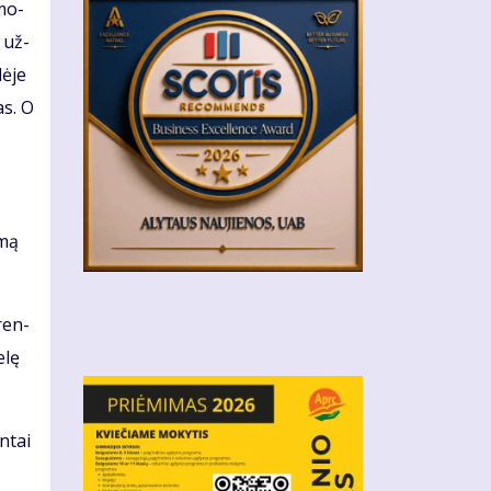
­mo­
į už­
ė­je
ras. O
­mą
įren­
­lę
n­tai