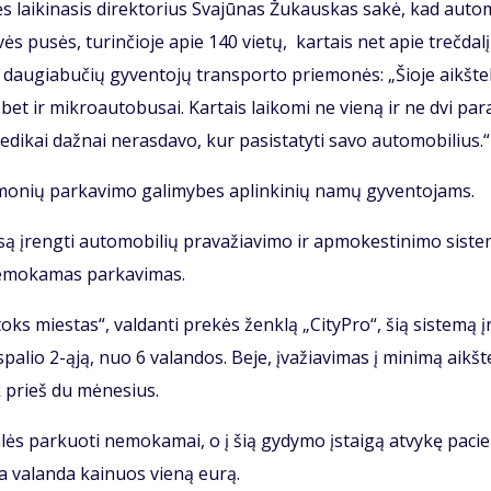
ės lai­ki­na­sis di­rek­to­rius Sva­jū­nas Žu­kaus­kas sa­kė, kad au­to
­vės pu­sės, tu­rin­čio­je apie 140 vie­tų, kar­tais net apie treč­da­l
– dau­gia­bu­čių gy­ven­to­jų trans­por­to prie­mo­nės: „Šio­je aikš­te­l
, bet ir mik­ro­au­to­bu­sai. Kar­tais lai­ko­mi ne vie­ną ir ne dvi pa­
­di­kai daž­nai ne­ras­da­vo, kur pa­si­sta­ty­ti sa­vo au­to­mo­bi­lius.“
mo­nių par­ka­vi­mo ga­li­my­bes ap­lin­ki­nių na­mų gy­ven­to­jams.
­są įreng­ti au­to­mo­bi­lių pra­va­žia­vi­mo ir ap­mo­kes­ti­ni­mo sis­te
ne­mo­ka­mas par­ka­vi­mas.
toks mies­tas“, val­dan­ti pre­kės žen­klą „Ci­tyP­ro“, šią sis­te­mą 
spa­lio 2-ąją, nuo 6 va­lan­dos. Be­je, įva­žia­vi­mas į mi­ni­mą aikš­te
k prieš du mė­ne­sius.
a­lės par­kuo­ti ne­mo­ka­mai, o į šią gy­dy­mo įstai­gą at­vy­kę pa­cie
a va­lan­da kai­nuos vie­ną eu­rą.