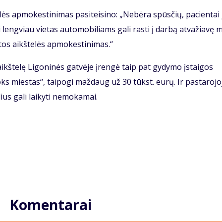
lės ap­mo­kes­ti­ni­mas pa­si­tei­si­no: „Ne­bė­ra spūs­čių, pa­cien­tai
leng­viau vie­tas au­to­mo­bi­liams ga­li ras­ti į dar­bą at­va­žia­vę 
tos aikš­te­lės ap­mo­kes­ti­ni­mas.“
 aikš­te­lę Li­go­ni­nės gat­vė­je įren­gė taip pat gy­dy­mo įstai­gos
oks mies­tas“, tai­po­gi maž­daug už 30 tūkst. eu­rų. Ir pas­ta­ro­jo­
­lius ga­li lai­ky­ti ne­mo­ka­mai.
Komentarai