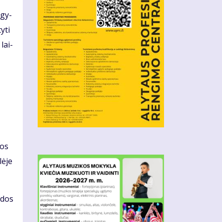
 gy­
y­ti
 lai­
gos
lė­je
n­dos