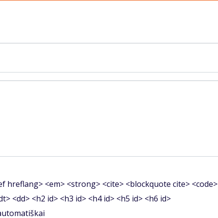
f hreflang> <em> <strong> <cite> <blockquote cite> <code>
<dt> <dd> <h2 id> <h3 id> <h4 id> <h5 id> <h6 id>
 automatiškai