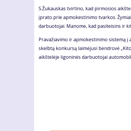
S.Žu­kaus­kas tvir­ti­no, kad pir­mo­sios aikš­te­
įpra­to prie ap­mo­kes­ti­ni­mo tvar­kos. Žy­miai 
dar­buo­to­jai. Ma­no­me, kad pa­si­tei­sins ir ki­
Pra­va­žia­vi­mo ir ap­mo­kes­ti­ni­mo sis­te­mą į
skelb­tą kon­kur­są lai­mė­ju­si ben­dro­vė „Ki­t
aikš­te­lė­je li­go­ni­nės dar­buo­to­jai au­to­mo­bi