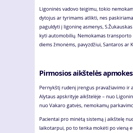
Li­go­ni­nės va­do­vo tei­gi­mu, to­kio ne­mo­ka­
dy­to­jus ar ty­ri­mams atlikti, nes pa­ski­ria­ma
pa­gul­dy­ti į li­go­ni­nę as­me­nys, S.Žu­kaus­kas
ky­ti au­to­mo­bi­lių. Ne­mo­ka­mas trans­por­to p
diems žmo­nėms, pa­vyz­džiui, San­ta­ros ar Kau
Pir­mo­sios aikš­te­lės ap­mo­kes­t
Per­nykš­tį ru­de­nį įreng­us pra­va­žia­vi­mo ir 
Aly­taus ap­skri­ty­je aikš­te­lė­je – nuo Li­go­ni­
nuo Va­ka­ro gat­vės, ne­mo­ka­mų par­ka­vi­mo vie­t
Pa­cien­tai pro mi­nė­tą sis­te­mą į aikš­te­lę n
lai­ko­tar­pui, po to ten­ka mo­kė­ti po vie­ną e