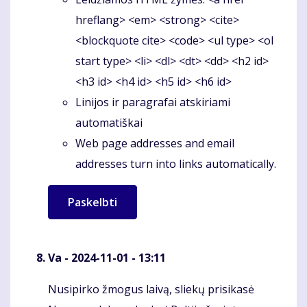
hreflang> <em> <strong> <cite>
<blockquote cite> <code> <ul type> <ol
start type> <li> <dl> <dt> <dd> <h2 id>
<h3 id> <h4 id> <h5 id> <h6 id>
Linijos ir paragrafai atskiriami
automatiškai
Web page addresses and email
addresses turn into links automatically.
Va
- 2024-11-01 - 13:11
Nusipirko žmogus laivą, sliekų prisikasė
Komentaras