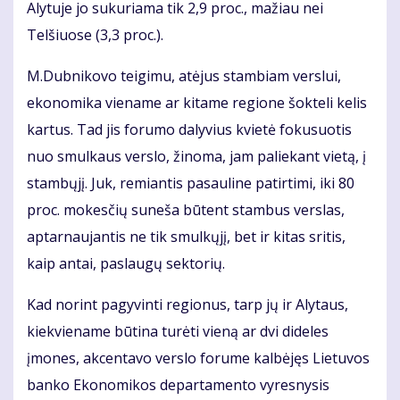
Alytuje jo sukuriama tik 2,9 proc., mažiau nei
Telšiuose (3,3 proc.).
M.Dubnikovo teigimu, atėjus stambiam verslui,
ekonomika viename ar kitame regione šokteli kelis
kartus. Tad jis forumo dalyvius kvietė fokusuotis
nuo smulkaus verslo, žinoma, jam paliekant vietą, į
stambųjį. Juk, remiantis pasauline patirtimi, iki 80
proc. mokesčių suneša būtent stambus verslas,
aptarnaujantis ne tik smulkųjį, bet ir kitas sritis,
kaip antai, paslaugų sektorių.
Kad norint pagyvinti regionus, tarp jų ir Alytaus,
kiekviename būtina turėti vieną ar dvi dideles
įmones, akcentavo verslo forume kalbėjęs Lietuvos
banko Ekonomikos departamento vyresnysis