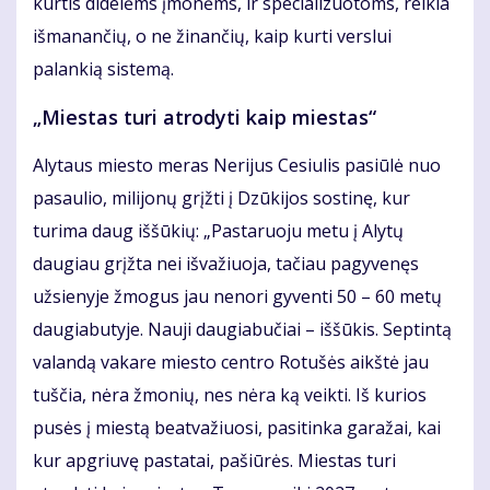
kurtis didelėms įmonėms, ir specializuotoms, reikia
išmanančių, o ne žinančių, kaip kurti verslui
palankią sistemą.
„Miestas turi atrodyti kaip miestas“
Alytaus miesto meras Nerijus Cesiulis pasiūlė nuo
pasaulio, milijonų grįžti į Dzūkijos sostinę, kur
turima daug iššūkių: „Pastaruoju metu į Alytų
daugiau grįžta nei išvažiuoja, tačiau pagyvenęs
užsienyje žmogus jau nenori gyventi 50 – 60 metų
daugiabutyje. Nauji daugiabučiai – iššūkis. Septintą
valandą vakare miesto centro Rotušės aikštė jau
tuščia, nėra žmonių, nes nėra ką veikti. Iš kurios
pusės į miestą beatvažiuosi, pasitinka garažai, kai
kur apgriuvę pastatai, pašiūrės. Miestas turi