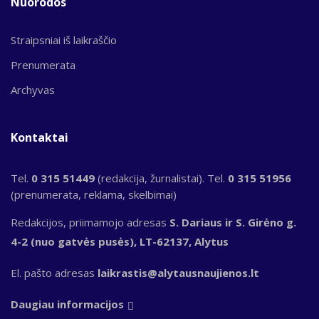
Nuorodos
Straipsniai iš laikraščio
Prenumerata
Archyvas
Kontaktai
Tel.
0 315 51449
(redakcija, žurnalistai). Tel.
0 315 51956
(prenumerata, reklama, skelbimai)
Redakcijos, priimamojo adresas
S. Dariaus ir S. Girėno g.
4-2 (nuo gatvės pusės), LT-62137, Alytus
El. pašto adresas
laikrastis@alytausnaujienos.lt
Daugiau informacijos