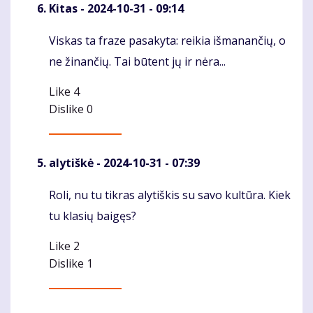
Kitas
- 2024-10-31 - 09:14
Viskas ta fraze pasakyta: reikia išmanančių, o
Komentaras
ne žinančių. Tai būtent jų ir nėra...
Like
4
Dislike
0
alytiškė
- 2024-10-31 - 07:39
Roli, nu tu tikras alytiškis su savo kultūra. Kiek
Komentaras
tu klasių baigęs?
Like
2
Dislike
1