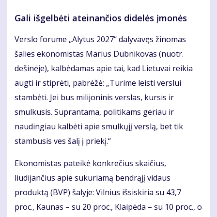
Gali išgelbėti ateinančios didelės įmonės
Verslo forume „Alytus 2027“ dalyvavęs žinomas
šalies ekonomistas Marius Dubnikovas (nuotr.
dešinėje), kalbėdamas apie tai, kad Lietuvai reikia
augti ir stiprėti, pabrėžė: „Turime leisti verslui
stambėti. Jei bus milijoninis verslas, kursis ir
smulkusis. Suprantama, politikams geriau ir
naudingiau kalbėti apie smulkųjį verslą, bet tik
stambusis ves šalį į priekį.“
Ekonomistas pateikė konkrečius skaičius,
liudijančius apie sukuriamą bendrąjį vidaus
produktą (BVP) šalyje: Vilnius išsiskiria su 43,7
proc., Kaunas – su 20 proc., Klaipėda – su 10 proc., o