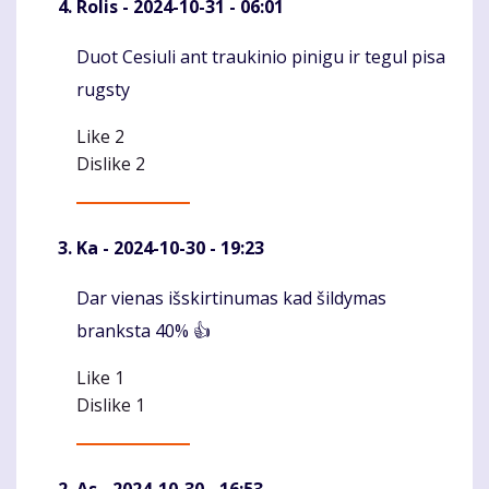
Rolis
- 2024-10-31 - 06:01
Duot Cesiuli ant traukinio pinigu ir tegul pisa
Komentaras
rugsty
Like
2
Dislike
2
Ka
- 2024-10-30 - 19:23
Dar vienas išskirtinumas kad šildymas
Komentaras
branksta 40% 👍
Like
1
Dislike
1
As
- 2024-10-30 - 16:53