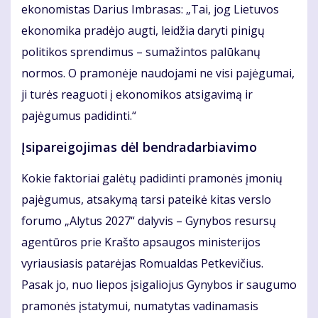
ekonomistas Darius Imbrasas: „Tai, jog Lietuvos
ekonomika pradėjo augti, leidžia daryti pinigų
politikos sprendimus – sumažintos palūkanų
normos. O pramonėje naudojami ne visi pajėgumai,
ji turės reaguoti į ekonomikos atsigavimą ir
pajėgumus padidinti.“
Įsipareigojimas dėl bendradarbiavimo
Kokie faktoriai galėtų padidinti pramonės įmonių
pajėgumus, atsakymą tarsi pateikė kitas verslo
forumo „Alytus 2027“ dalyvis – Gynybos resursų
agentūros prie Krašto apsaugos ministerijos
vyriausiasis patarėjas Romualdas Petkevičius.
Pasak jo, nuo liepos įsigaliojus Gynybos ir saugumo
pramonės įstatymui, numatytas vadinamasis