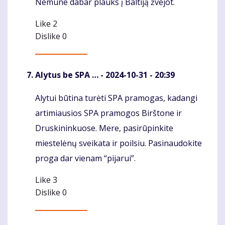
Nemune dabar plauks į Baltiją žvejot.
Like
2
Dislike
0
Alytus be SPA …
- 2024-10-31 - 20:39
Alytui būtina turėti SPA pramogas, kadangi
Komentaras
artimiausios SPA pramogos Birštone ir
Druskininkuose. Mere, pasirūpinkite
miestelėnų sveikata ir poilsiu. Pasinaudokite
proga dar vienam “pijarui”.
Like
3
Dislike
0