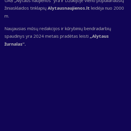
UAB „Alytaus naujienos“ yra ir Dzūkijoje vieno populiariausių
žiniasklaidos tinklapių
Alytausnaujienos.lt
leidėja nuo 2000
m.
Naujausias mūsų redakcijos ir kūrybinių bendradarbių
spaudinys yra 2024 metais pradėtas leisti
„Alytaus
žurnalas“.