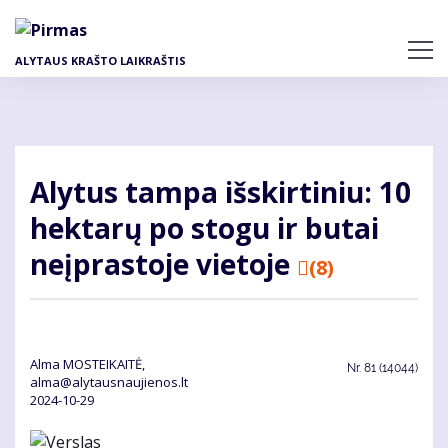
Pereiti
į
pagrindinį
ALYTAUS KRAŠTO LAIKRAŠTIS
turinį
Alytus tampa išskirtiniu: 10
hektarų po stogu ir butai
neįprastoje vietoje
(8)
Alma MOSTEIKAITĖ,
Nr.
81 (14044)
alma@alytausnaujienos.lt
2024-10-29