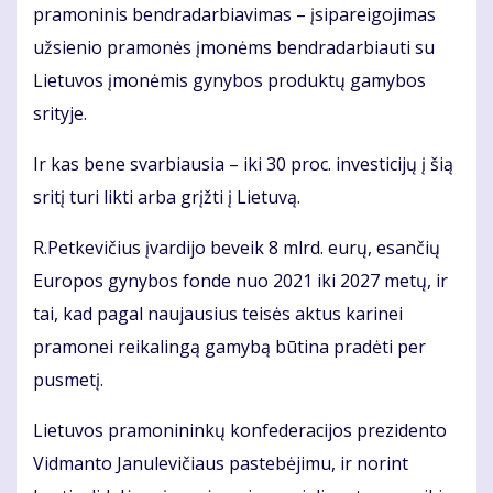
pramoninis bendradarbiavimas – įsipareigojimas
užsienio pramonės įmonėms bendradarbiauti su
Lietuvos įmonėmis gynybos produktų gamybos
srityje.
Ir kas bene svarbiausia – iki 30 proc. investicijų į šią
sritį turi likti arba grįžti į Lietuvą.
R.Petkevičius įvardijo beveik 8 mlrd. eurų, esančių
Europos gynybos fonde nuo 2021 iki 2027 metų, ir
tai, kad pagal naujausius teisės aktus karinei
pramonei reikalingą gamybą būtina pradėti per
pusmetį.
Lietuvos pramonininkų konfederacijos prezidento
Vidmanto Janulevičiaus pastebėjimu, ir norint