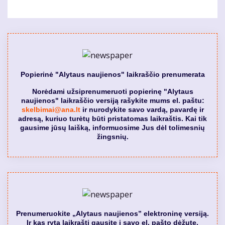
Popierinė "Alytaus naujienos" laikraščio prenumerata
Norėdami užsiprenumeruoti popierinę "Alytaus
naujienos" laikraščio versiją rašykite mums el. paštu:
skelbimai@ana.lt
ir nurodykite savo vardą, pavardę ir
adresą, kuriuo turėtų būti pristatomas laikraštis. Kai tik
gausime jūsų laišką, informuosime Jus dėl tolimesnių
žingsnių.
Prenumeruokite „Alytaus naujienos” elektroninę versiją.
Ir kas rytą laikraštį gausite į savo el. pašto dėžutę.