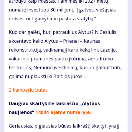
atrodyti kaip miestas. Tam mes iki 2027 metų
numatę investuoti 80 milijonų. Į gatves, viešąsias
erdves, net gamybinio pastatą statybą.“
Kuo dar galėtų būti patrauklus Alytus? N.Cesiulis
akcentavo kelio Alytus – Prienai – Kaunas
rekonstrukciją, vadinamąjį karo kelią link Lazdijų,
vakarinio pramonės parko įkūrimą, aerodromo
teritorijos, Nemuno įveiklinimą, kuriuo galbūt būtų
galima nuplaukti iki Baltijos jūros…
2 kambarių butas
Daugiau skaitykite laikraščio „Alytaus
naujienos“
14044-ajame numeryje
.
Geriausias, pigiausias būdas laikraštį skaityti yra jį