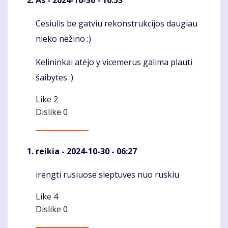
Cesiulis be gatviu rekonstrukcijos daugiau
Komentaras
nieko nežino :)
Kelininkai atėjo y vicemerus galima plauti
šaibytes :)
Like
2
Dislike
0
reikia
- 2024-10-30 - 06:27
irengti rusiuose sleptuves nuo ruskiu
Komentaras
Like
4
Dislike
0