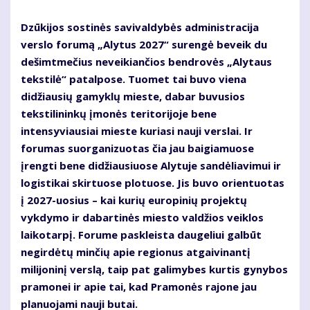
Dzūkijos sostinės savivaldybės administracija
verslo forumą „Alytus 2027“ surengė beveik du
dešimtmečius neveikiančios bendrovės „Alytaus
tekstilė“ patalpose. Tuomet tai buvo viena
didžiausių gamyklų mieste, dabar buvusios
tekstilininkų įmonės teritorijoje bene
intensyviausiai mieste kuriasi nauji verslai. Ir
forumas suorganizuotas čia jau baigiamuose
įrengti bene didžiausiuose Alytuje sandėliavimui ir
logistikai skirtuose plotuose. Jis buvo orientuotas
į 2027-uosius – kai kurių europinių projektų
vykdymo ir dabartinės miesto valdžios veiklos
laikotarpį. Forume paskleista daugeliui galbūt
negirdėtų minčių apie re­gionus atgaivinantį
milijoninį verslą, taip pat galimybes kurtis gynybos
pramonei ir apie tai, kad Pramonės rajone jau
planuojami nauji butai.