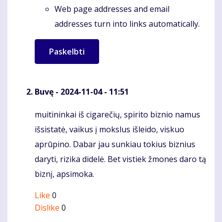
Web page addresses and email
addresses turn into links automatically.
Buvę
- 2024-11-04 - 11:51
muitininkai iš cigarečių, spirito biznio namus
Komentaras
išsistatė, vaikus į mokslus išleido, viskuo
aprūpino. Dabar jau sunkiau tokius biznius
daryti, rizika didelė. Bet vistiek žmones daro tą
biznį, apsimoka.
Like
0
Dislike
0