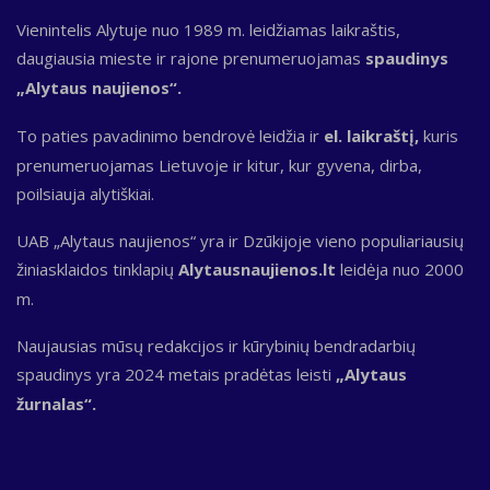
Vienintelis Alytuje nuo 1989 m. leidžiamas laikraštis,
daugiausia mieste ir rajone prenumeruojamas
spaudinys
„Alytaus naujienos“.
To paties pavadinimo bendrovė leidžia ir
el. laikraštį,
kuris
prenumeruojamas Lietuvoje ir kitur, kur gyvena, dirba,
poilsiauja alytiškiai.
UAB „Alytaus naujienos“ yra ir Dzūkijoje vieno populiariausių
žiniasklaidos tinklapių
Alytausnaujienos.lt
leidėja nuo 2000
m.
Naujausias mūsų redakcijos ir kūrybinių bendradarbių
spaudinys yra 2024 metais pradėtas leisti
„Alytaus
žurnalas“.