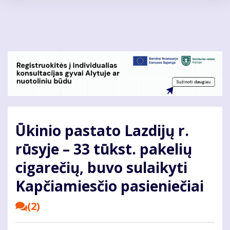
Pereiti
į
pagrindinį
turinį
Ūkinio pastato Lazdijų r.
rūsyje – 33 tūkst. pakelių
cigarečių, buvo sulaikyti
Kapčiamiesčio pasieniečiai
(2)