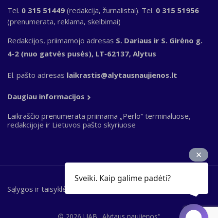
Tel.
0 315 51449
(redakcija, žurnalistai). Tel.
0 315 51956
(prenumerata, reklama, skelbimai)
Redakcijos, priimamojo adresas
S. Dariaus ir S. Girėno g.
4-2 (nuo gatvės pusės), LT-62137, Alytus
El. pašto adresas
laikrastis@alytausnaujienos.lt
Daugiau informacijos
Laikraščio prenumerata priimama „Perlo“ terminaluose,
redakcijoje ir Lietuvos pašto skyriuose
Sveiki. Kaip galime padėti?
Sąlygos ir taisyklės
Bottom
footer
© 2026 UAB „Alytaus naujienos"