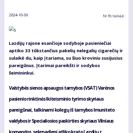
2024-10-30
Nr.
81 (14044)
Lazdijų rajone esančioje sodyboje pasieniečiai
aptiko 33 tūkstančius pakelių nelegalių cigarečių ir
sulaikė du, kaip įtariama, su šiuo kroviniu susijusius
pareigūnus. Įtarimai pareikšti ir sodybos
šeimininkui.
Valstybės sienos apsaugos tarnybos (VSAT) Varėnos
pasienio rinktinės Ikiteisminio tyrimo skyriaus
pareigūnai, talkinami kolegų iš tarnybos Imuniteto
valdybos ir Specialiosios paskirties skyriaus Vilniaus
komandos, sekmadienį atliko kratą Lazdijų r.