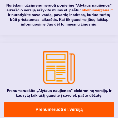
Norėdami užsiprenumeruoti popierinę "Alytaus naujienos"
laikraščio versiją rašykite mums el. paštu:
skelbimai@ana.lt
ir nurodykite savo vardą, pavardę ir adresą, kuriuo turėtų
būti pristatomas laikraštis. Kai tik gausime jūsų laišką,
informuosime Jus dėl tolimesnių žingsnių.
Prenumeruokite „Alytaus naujienos” elektroninę versiją. Ir
kas rytą laikraštį gausite į savo el. pašto dėžutę.
Prenumeruoti el. versiją