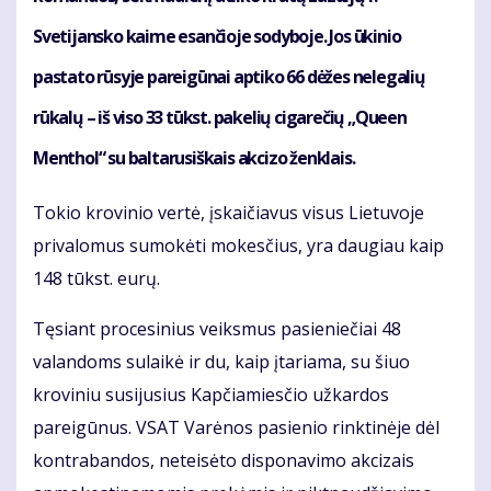
Svetijansko kaime esančioje sodyboje. Jos ūkinio
pastato rūsyje pareigūnai aptiko 66 dėžes nelegalių
rūkalų – iš viso 33 tūkst. pakelių cigarečių „Queen
Menthol“ su baltarusiškais akcizo ženklais.
Tokio krovinio vertė, įskaičiavus visus Lietuvoje
privalomus sumokėti mokesčius, yra daugiau kaip
148 tūkst. eurų.
Tęsiant procesinius veiksmus pasieniečiai 48
valandoms sulaikė ir du, kaip įtariama, su šiuo
kroviniu susijusius Kapčiamiesčio užkardos
pareigūnus. VSAT Varėnos pasienio rinktinėje dėl
kontrabandos, neteisėto disponavimo akcizais