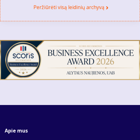
Peržiūrėti visą leidinių archyvą
Apie mus