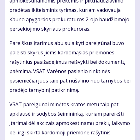
apmokestinamomis prekėmis ir piktnaudžiavimo
pradėtas ikiteisminis tyrimas, kuriam vadovauja
Kauno apygardos prokuratūros 2-ojo baudžiamojo
persekiojimo skyriaus prokuroras.
Pareiškus įtarimus abu sulaikyti pareigūnai buvo
paleisti skyrus jiems kardomąsias priemones
rašytinius pasižadėjimus neišvykti bei dokumentų
paėmimą. VSAT Varėnos pasienio rinktinės
pasieniečiai juos taip pat nušalino nuo tarnybos bei
pradėjo tarnybinį patikrinimą.
VSAT pareigūnai minėtos kratos metu taip pat
apklausė ir sodybos šeimininką, kuriam pareikšti
įtarimai dėl akcizais apmokestinamų prekių laikymo
bei irgi skirta kardomoji priemonė rašytinis