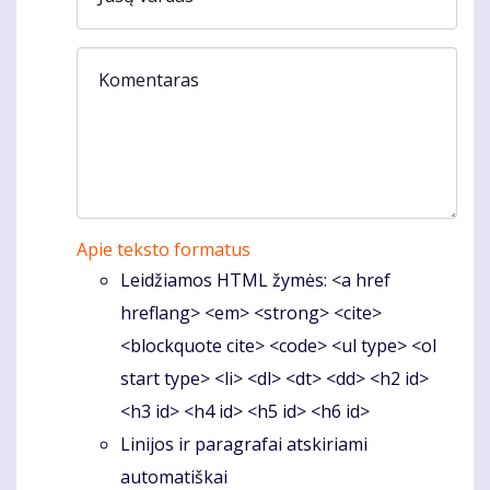
Komentaras
Apie teksto formatus
Leidžiamos HTML žymės: <a href
hreflang> <em> <strong> <cite>
<blockquote cite> <code> <ul type> <ol
start type> <li> <dl> <dt> <dd> <h2 id>
<h3 id> <h4 id> <h5 id> <h6 id>
Linijos ir paragrafai atskiriami
automatiškai