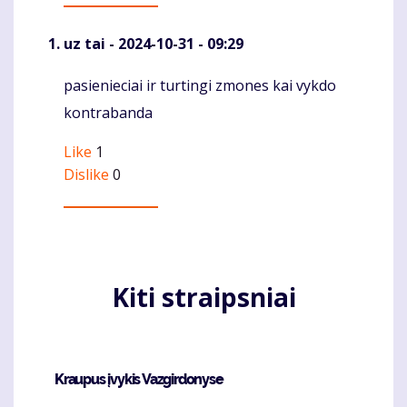
uz tai
- 2024-10-31 - 09:29
pasienieciai ir turtingi zmones kai vykdo
Komentaras
kontrabanda
Like
1
Dislike
0
Kiti straipsniai
Kraupus įvykis Vazgirdonyse