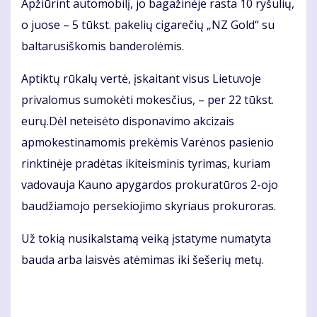
Apžiūrint automobilį, jo bagažinėje rasta 10 ryšulių,
o juose – 5 tūkst. pakelių cigarečių „NZ Gold“ su
baltarusiškomis banderolėmis.
Aptiktų rūkalų vertė, įskaitant visus Lietuvoje
privalomus sumokėti mokesčius, – per 22 tūkst.
eurų.Dėl neteisėto disponavimo akcizais
apmokestinamomis prekėmis Varėnos pasienio
rinktinėje pradėtas ikiteisminis tyrimas, kuriam
vadovauja Kauno apygardos prokuratūros 2-ojo
baudžiamojo persekiojimo skyriaus prokuroras.
Už tokią nusikalstamą veiką įstatyme numatyta
bauda arba laisvės atėmimas iki šešerių metų.