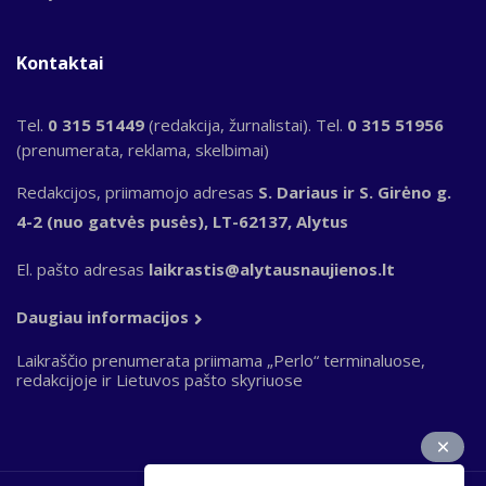
Kontaktai
Tel.
0 315 51449
(redakcija, žurnalistai). Tel.
0 315 51956
(prenumerata, reklama, skelbimai)
Redakcijos, priimamojo adresas
S. Dariaus ir S. Girėno g.
4-2 (nuo gatvės pusės), LT-62137, Alytus
El. pašto adresas
laikrastis@alytausnaujienos.lt
Daugiau informacijos
Laikraščio prenumerata priimama „Perlo“ terminaluose,
redakcijoje ir Lietuvos pašto skyriuose