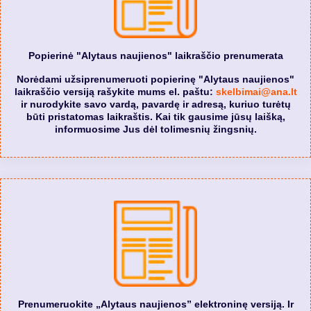
Popierinė "Alytaus naujienos" laikraščio prenumerata
Norėdami užsiprenumeruoti popierinę "Alytaus naujienos"
laikraščio versiją rašykite mums el. paštu:
skelbimai@ana.lt
ir nurodykite savo vardą, pavardę ir adresą, kuriuo turėtų
būti pristatomas laikraštis. Kai tik gausime jūsų laišką,
informuosime Jus dėl tolimesnių žingsnių.
Prenumeruokite „Alytaus naujienos” elektroninę versiją. Ir