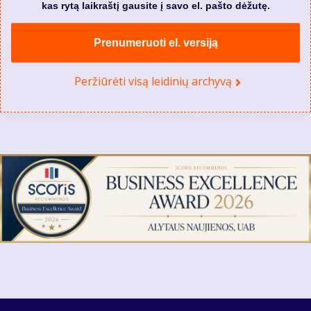
kas rytą laikraštį gausite į savo el. pašto dėžutę.
Prenumeruoti el. versiją
Peržiūrėti visą leidinių archyvą