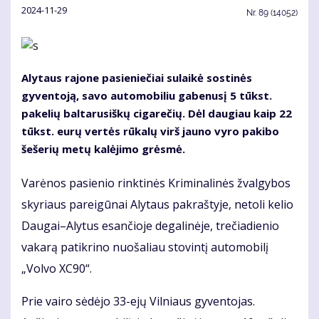
2024-11-29
Nr.
89 (14052)
Alytaus rajone pasieniečiai sulaikė sostinės
gyventoją, savo automobiliu gabenusį 5 tūkst.
pakelių baltarusiškų cigarečių. Dėl daugiau kaip 22
tūkst. eurų vertės rūkalų virš jauno vyro pakibo
šešerių metų kalėjimo grėsmė.
Varėnos pasienio rinktinės Kriminalinės žvalgybos
skyriaus pareigūnai Alytaus pakraštyje, netoli kelio
Daugai–Alytus esančioje degalinėje, trečiadienio
vakarą patikrino nuošaliau stovintį automobilį
„Volvo XC90“.
Prie vairo sėdėjo 33-ejų Vilniaus gyventojas.