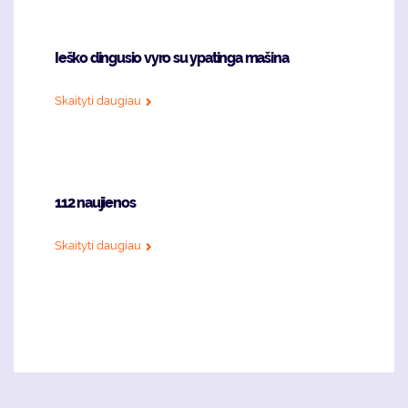
Ieško dingusio vyro su ypatinga mašina
Skaityti daugiau
112 naujienos
Skaityti daugiau