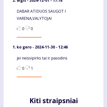
algis
- 2024-12-01 - 17:18
DABAR ATIDUOS SAUGOT I
Komentaras
VARENA,VALYTOJAI
0
0
ko gero
- 2024-11-30 - 12:46
jei neissipirks tai ir pasodins
Komentaras
0
1
Kiti straipsniai