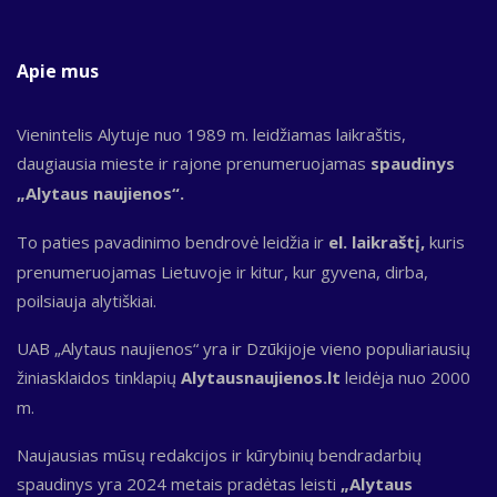
Apie mus
Vienintelis Alytuje nuo 1989 m. leidžiamas laikraštis,
daugiausia mieste ir rajone prenumeruojamas
spaudinys
„Alytaus naujienos“.
To paties pavadinimo bendrovė leidžia ir
el. laikraštį,
kuris
prenumeruojamas Lietuvoje ir kitur, kur gyvena, dirba,
poilsiauja alytiškiai.
UAB „Alytaus naujienos“ yra ir Dzūkijoje vieno populiariausių
žiniasklaidos tinklapių
Alytausnaujienos.lt
leidėja nuo 2000
m.
Naujausias mūsų redakcijos ir kūrybinių bendradarbių
spaudinys yra 2024 metais pradėtas leisti
„Alytaus