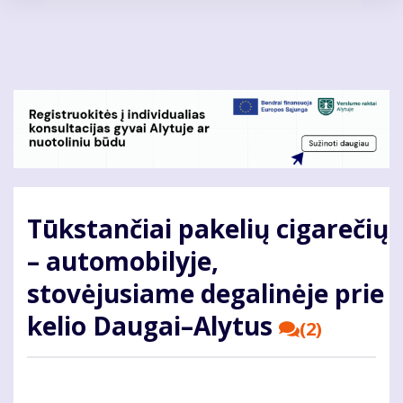
Pereiti
į
pagrindinį
turinį
Tūkstančiai pakelių cigarečių
– automobilyje,
stovėjusiame degalinėje prie
kelio Daugai–Alytus
(2)