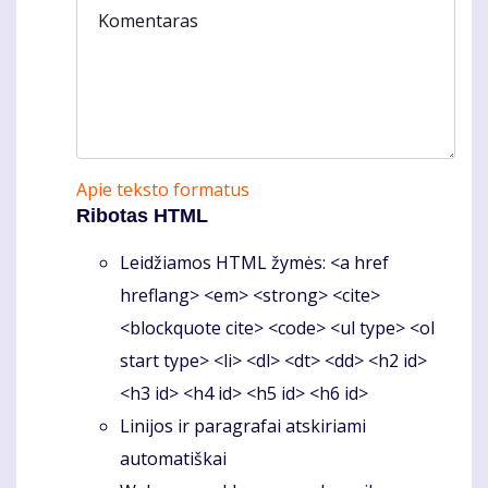
Komentaras
Apie teksto formatus
Ribotas HTML
Leidžiamos HTML žymės: <a href
hreflang> <em> <strong> <cite>
<blockquote cite> <code> <ul type> <ol
start type> <li> <dl> <dt> <dd> <h2 id>
<h3 id> <h4 id> <h5 id> <h6 id>
Linijos ir paragrafai atskiriami
automatiškai