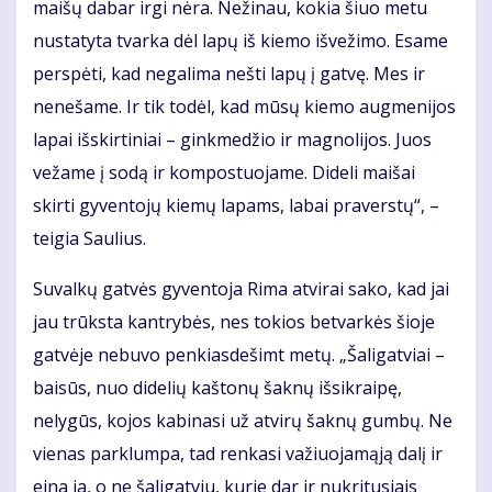
maišų dabar irgi nėra. Nežinau, kokia šiuo metu
nustatyta tvarka dėl lapų iš kiemo išvežimo. Esame
perspėti, kad negalima nešti lapų į gatvę. Mes ir
nenešame. Ir tik todėl, kad mūsų kiemo augmenijos
lapai išskirtiniai – ginkmedžio ir magnolijos. Juos
vežame į sodą ir kompostuojame. Dideli maišai
skirti gyventojų kiemų lapams, labai praverstų“, –
teigia Saulius.
Suvalkų gatvės gyventoja Rima atvirai sako, kad jai
jau trūksta kantrybės, nes tokios betvarkės šioje
gatvėje nebuvo penkiasdešimt metų. „Šaligatviai –
baisūs, nuo didelių kaštonų šaknų išsikraipę,
nelygūs, kojos kabinasi už atvirų šaknų gumbų. Ne
vienas parklumpa, tad renkasi važiuojamąją dalį ir
eina ja, o ne šaligatviu, kurie dar ir nukritusiais