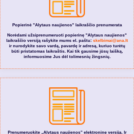
Popierinė "Alytaus naujienos" laikraščio prenumerata
Norėdami užsiprenumeruoti popierinę "Alytaus naujienos"
laikraščio versiją rašykite mums el. paštu:
skelbimai@ana.lt
ir nurodykite savo vardą, pavardę ir adresą, kuriuo turėtų
būti pristatomas laikraštis. Kai tik gausime jūsų laišką,
informuosime Jus dėl tolimesnių žingsnių.
Prenumeruokite „Alytaus naujienos” elektroninę versiją. Ir