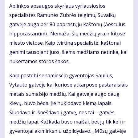
Aplinkos apsaugos skyriaus vyriausiosios
specialistės Ramunės Zubrės teigimu, Suvalkų
gatvėje auga per 80 paprastųjų kaštonų (Aesculus
hippocastanum). Nemažai šių medžių yra ir kitose
miesto vietose. Kaip tvirtina specialistė, kaštonai
genimi tausojant juos, šiems medžiams netinka, kai
nukertamos storos šakos.
Kaip pastebi senamiesčio gyventojas Saulius,
Vytauto gatvėje kai kuriose atkarpose pastaraisiais
metais sumažėjo medžių. Kai gatvėje augo daug
klevų, buvo bėda. Jie nuklodavo kiemą lapais.
Šluodavo ir išnešdavo į gatvę, nes tai – gatvės
medžių lapai. Kažkada buvo maišai, bet jų tik keli ir
gyventojai akimirksniu užpildydavo. „Mūsų gatvėje