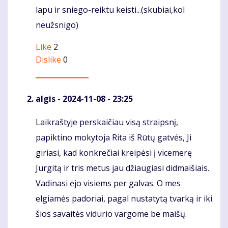
lapu ir sniego-reiktu keisti...(skubiai,kol
neužsnigo)
Like
2
Dislike
0
algis
- 2024-11-08 - 23:25
Laikraštyje perskaičiau visą straipsnį,
Komentaras
papiktino mokytoja Rita iš Rūtų gatvės, Ji
giriasi, kad konkrečiai kreipėsi į vicemerę
Jurgitą ir tris metus jau džiaugiasi didmaišiais.
Vadinasi ėjo visiems per galvas. O mes
elgiamės padoriai, pagal nustatytą tvarką ir iki
šios savaitės vidurio vargome be maišų.