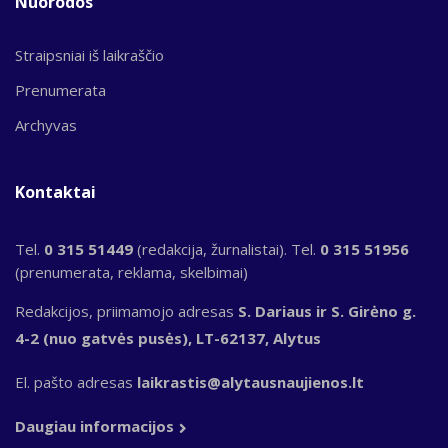
Nuorodos
Straipsniai iš laikraščio
Prenumerata
Archyvas
Kontaktai
Tel.
0 315 51449
(redakcija, žurnalistai). Tel.
0 315 51956
(prenumerata, reklama, skelbimai)
Redakcijos, priimamojo adresas
S. Dariaus ir S. Girėno g.
4-2 (nuo gatvės pusės), LT-62137, Alytus
El. pašto adresas
laikrastis@alytausnaujienos.lt
Daugiau informacijos