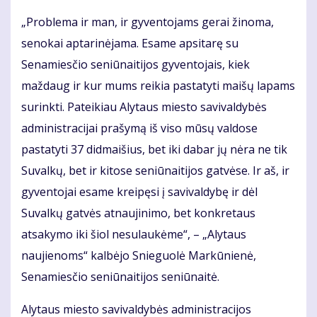
„Problema ir man, ir gyventojams gerai žinoma,
senokai aptarinėjama. Esame apsitarę su
Senamiesčio seniūnaitijos gyventojais, kiek
maždaug ir kur mums reikia pastatyti maišų lapams
surinkti. Pateikiau Alytaus miesto savivaldybės
administracijai prašymą iš viso mūsų valdose
pastatyti 37 didmaišius, bet iki dabar jų nėra ne tik
Suvalkų, bet ir kitose seniūnaitijos gatvėse. Ir aš, ir
gyventojai esame kreipęsi į savivaldybę ir dėl
Suvalkų gatvės atnaujinimo, bet konkretaus
atsakymo iki šiol nesulaukėme“, – „Alytaus
naujienoms“ kalbėjo Snieguolė Markūnienė,
Senamiesčio seniūnaitijos seniūnaitė.
Alytaus miesto savivaldybės administracijos