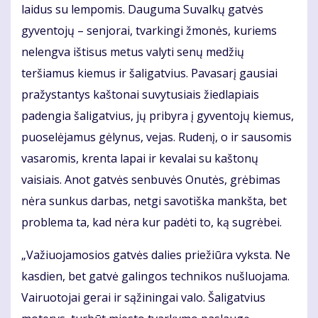
laidus su lempomis. Dauguma Suvalkų gatvės
gyventojų – senjorai, tvarkingi žmonės, kuriems
nelengva ištisus metus valyti senų medžių
teršiamus kiemus ir šaligatvius. Pavasarį gausiai
pražystantys kaštonai suvytusiais žiedlapiais
padengia šaligatvius, jų pribyra į gyventojų kiemus,
puoselėjamus gėlynus, vejas. Rudenį, o ir sausomis
vasaromis, krenta lapai ir kevalai su kaštonų
vaisiais. Anot gatvės senbuvės Onutės, grėbimas
nėra sunkus darbas, netgi savotiška mankšta, bet
problema ta, kad nėra kur padėti to, ką sugrėbei.
„Važiuojamosios gatvės dalies priežiūra vyksta. Ne
kasdien, bet gatvė galingos technikos nušluojama.
Vairuotojai gerai ir sąžiningai valo. Šaligatvius