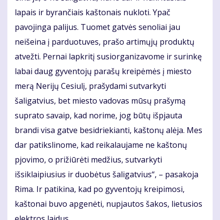
lapais ir byrančiais kaštonais nukloti. Ypač
pavojinga palijus. Tuomet gatvės senoliai jau
neišeina į parduotuves, prašo artimųjų produktų
atvežti. Pernai lapkritį susiorganizavome ir surinkę
labai daug gyventojų parašų kreipėmės į miesto
merą Nerijų Cesiulį, prašydami sutvarkyti
šaligatvius, bet miesto vadovas mūsų prašymą
suprato savaip, kad norime, jog būtų išpjauta
brandi visa gatve besidriekianti, kaštonų alėja. Mes
dar patikslinome, kad reikalaujame ne kaštonų
pjovimo, o prižiūrėti medžius, sutvarkyti
išsiklaipiusius ir duobėtus šaligatvius“, – pasakoja
Rima. Ir patikina, kad po gyventojų kreipimosi,
kaštonai buvo apgenėti, nupjautos šakos, lietusios
elektros laidus