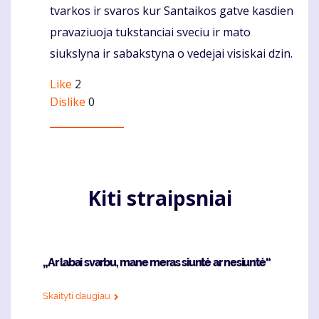
tvarkos ir svaros kur Santaikos gatve kasdien
pravaziuoja tukstanciai sveciu ir mato
siukslyna ir sabakstyna o vedejai visiskai dzin.
Like
2
Dislike
0
Kiti straipsniai
„Ar labai svarbu, mane meras siuntė ar nesiuntė“
Skaityti daugiau