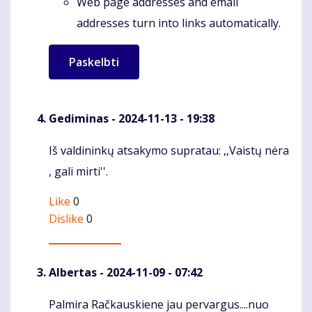
Web page addresses and email
addresses turn into links automatically.
Gediminas
- 2024-11-13 - 19:38
Iš valdininkų atsakymo supratau: ,,Vaistų nėra
Komentaras
, gali mirti''.
Like
0
Dislike
0
Albertas
- 2024-11-09 - 07:42
Palmira Račkauskiene jau pervargus....nuo
Komentaras