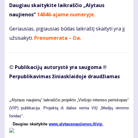
Daugiau skaitykite laikraščio „Alytaus
naujienos“
14046-ajame numeryje
.
Geriausias, pigiausias būdas laikraštį skaityti yra jį
užsisakyti.
Prenumerata – čia.
© Publikacijų autorystė yra saugoma ℗
Perpublikavimas žiniasklaidoje draudžiamas
„
Alytaus naujienų“ laikraščio projekto „Viešojo intereso periskopas“
(VIP) publikacija. Projektą iš dalies remia VšĮ „Medijų rėmimo
fondas“.
Daugiau skaitykite
www.alytausnaujienos.lt/vip