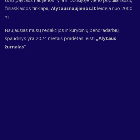
UAB „Alytaus naujienos“ yra ir Dzūkijoje vieno populiariausių
žiniasklaidos tinklapių
Alytausnaujienos.lt
leidėja nuo 2000
m.
Naujausias mūsų redakcijos ir kūrybinių bendradarbių
spaudinys yra 2024 metais pradėtas leisti
„Alytaus
žurnalas“.