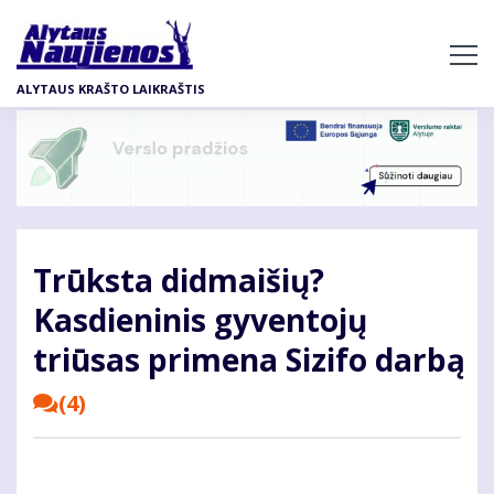
Pereiti
į
pagrindinį
ALYTAUS KRAŠTO LAIKRAŠTIS
turinį
Trūksta didmaišių?
Kasdieninis gyventojų
triūsas primena Sizifo darbą
(4)