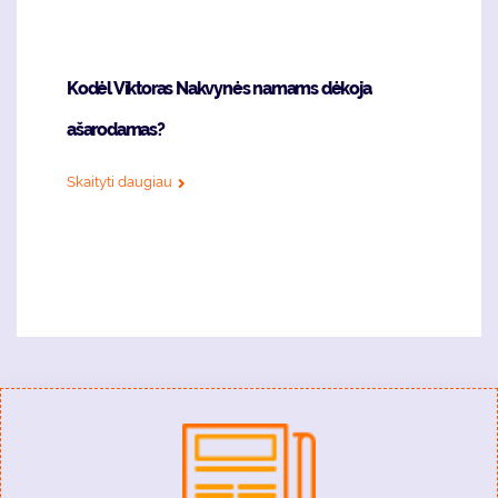
Kodėl Viktoras Nakvynės namams dėkoja
ašarodamas?
Skaityti daugiau