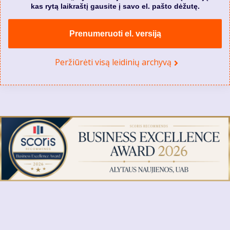
kas rytą laikraštį gausite į savo el. pašto dėžutę.
Prenumeruoti el. versiją
Peržiūrėti visą leidinių archyvą