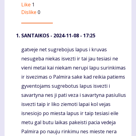
Like
1
Dislike
0
SANTAIKOS
- 2024-11-08 - 17:25
gatveje net sugrebojus lapus i kruvas
Komentaras
nesugeba niekas isvezti ir tai jau tesiasi ne
vieni metai kai niekam nerupi lapu surinkimas
ir isvezimas o Palmira sake kad reikia patiems
gyventojams sugrebotus lapus isvezti i
savartyna nes ji pati veza i savartyna pasiulius
isvezti taip ir liko ziemoti lapai kol vejas
isnesiojo po miesta lapus ir taip tesiasi eile
metu gal butu laikas pakeisti pacia vedeja
Palmira po nauju rinkimu nes mieste nera