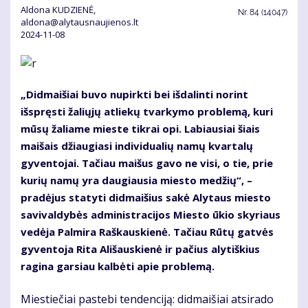
Aldona KUDZIENĖ,
Nr.
84 (14047)
aldona@alytausnaujienos.lt
2024-11-08
„Didmaišiai buvo nupirkti bei išdalinti norint
išspręsti žaliųjų atliekų tvarkymo problemą, kuri
mūsų žaliame mieste tikrai opi. Labiausiai šiais
maišais džiaugiasi individualių namų kvartalų
gyventojai. Tačiau maišus gavo ne visi, o tie, prie
kurių namų yra daugiausia miesto medžių“, –
pradėjus statyti didmaišius sakė Alytaus miesto
savivaldybės administracijos Miesto ūkio skyriaus
vedėja Palmira Raškauskienė. Tačiau Rūtų gatvės
gyventoja Rita Ališauskienė ir pačius alytiškius
ragina garsiau kalbėti apie problemą.
Miestiečiai pastebi tendenciją: didmaišiai atsirado