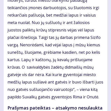
moterys, turbūt miesto tvarkymo paslaugą
teikiančios įmonės darbuotojos, su šluotomis irgi
retkarčiais pašluoja, bet medžiai lapus ir vaisius
meta nuolat. Nuo jų sušluotų ir ant žaliosios
juostos paliktų krūvų stipresnis vėjas vėl lapus
plačiai išnešioja. Taigi tas jų darbas primena Sizifo
vargą. Nenorėdami, kad vėjai lapus į mūsų kiemus
suneštų, šluojame, grėbiame kasdien, net po kelis
kartus. Lapų ir kaštonų, jų kevalų prišluojame
krūvas. O savivaldybės žadėtų didmaišių mūsų
gatvėje vis dar nėra. Kai kurie gyventojai miesto
medžių lapus sušlavė ant gatvės ir buvo išbarti juos
nuo gatvės sušluojančio vairuotojo“, – viena kitą
papildo Suvalkų gatvės gyventojos Rima ir Onutė.
Prašymas pateiktas – atsakymo nesulaukta