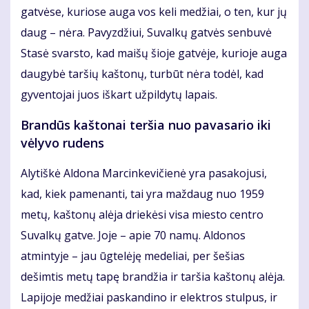
gatvėse, kuriose auga vos keli medžiai, o ten, kur jų
daug – nėra. Pavyzdžiui, Suvalkų gatvės senbuvė
Stasė svarsto, kad maišų šioje gatvėje, kurioje auga
daugybė taršių kaštonų, turbūt nėra todėl, kad
gyventojai juos iškart užpildytų lapais.
Brandūs kaštonai teršia nuo pavasario iki
vėlyvo rudens
Alytiškė Aldona Marcinkevičienė yra pasakojusi,
kad, kiek pamenanti, tai yra maždaug nuo 1959
metų, kaštonų alėja driekėsi visa miesto centro
Suvalkų gatve. Joje – apie 70 namų. Aldonos
atmintyje – jau ūgtelėję medeliai, per šešias
dešimtis metų tapę brandžia ir taršia kaštonų alėja.
Lapijoje medžiai paskandino ir elektros stulpus, ir