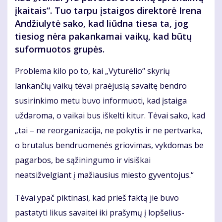
įkaitais“. Tuo tarpu įstaigos direktorė Irena
Andžiulytė sako, kad liūdna tiesa ta, jog
tiesiog nėra pakankamai vaikų, kad būtų
suformuotos grupės.
Problema kilo po to, kai „Vyturėlio“ skyrių
lankančių vaikų tėvai praėjusią savaitę bendro
susirinkimo metu buvo informuoti, kad įstaiga
uždaroma, o vaikai bus iškelti kitur. Tėvai sako, kad
„tai – ne reorganizacija, ne pokytis ir ne pertvarka,
o brutalus bendruomenės griovimas, vykdomas be
pagarbos, be sąžiningumo ir visiškai
neatsižvelgiant į mažiausius miesto gyventojus.“
Tėvai ypač piktinasi, kad prieš faktą jie buvo
pastatyti likus savaitei iki prašymų į lopšelius-