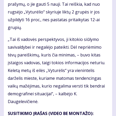
prašymų, o jie gauti 5 nauji. Tai reiškia, kad nuo
rugsėjo „Vyturėlio“ skyriuje liktų 2 grupės ir jos
užpildyti 16 proc., nes pastatas pritaikytas 12-ai
grupių.
„Tai iš vadovės perspektyvos, ji kitokio siūlymo
savivaldybei ir negalėjo pateikti. Dėl nepriėmimo
tėvų pareiškimų, kuris čia minimas, – buvo kitas
įstaigos vadovas, taigi tokios informacijos neturiu.
Keletą metų iš eilės „Vyturėlis“ yra vienintelis
darželis mieste, kuriame matomas tendencingas
vaikų mažėjimas, kurio negalima versti tik bendrai
demografinei situacijai“, – kalbėjo K.
Daugelevičienė.
SUSITIKIMO ĮRAŠAS (VIDEO BE MONTAŽO):