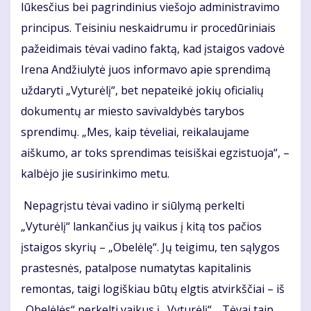
lūkesčius bei pagrindinius viešojo administravimo
principus. Teisiniu neskaidrumu ir procedūriniais
pažeidimais tėvai vadino faktą, kad įstaigos vadovė
Irena Andžiulytė juos informavo apie sprendimą
uždaryti „Vyturėlį“, bet nepateikė jokių oficialių
dokumentų ar miesto savivaldybės tarybos
sprendimų. „Mes, kaip tėveliai, reikalaujame
aiškumo, ar toks sprendimas teisiškai egzistuoja“, –
kalbėjo jie susirinkimo metu.
Nepagrįstu tėvai vadino ir siūlymą perkelti
„Vyturėlį“ lankančius jų vaikus į kitą tos pačios
įstaigos skyrių – „Obelėlę“. Jų teigimu, ten sąlygos
prastesnės, patalpose numatytas kapitalinis
remontas, taigi logiškiau būtų elgtis atvirkščiai – iš
„Obelėlės“ perkelti vaikus į „Vyturėlį“. Tėvai taip