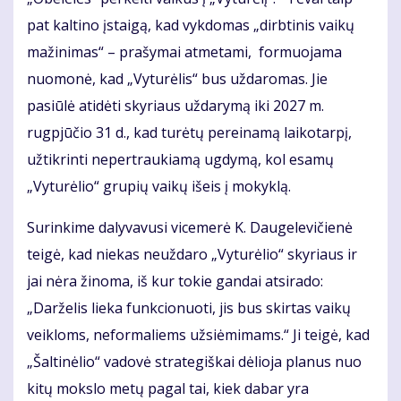
pat kaltino įstaigą, kad vykdomas „dirbtinis vaikų
mažinimas“ – prašymai atmetami, formuojama
nuomonė, kad „Vyturėlis“ bus uždaromas. Jie
pasiūlė atidėti skyriaus uždarymą iki 2027 m.
rugpjūčio 31 d., kad turėtų pereinamą laikotarpį,
užtikrinti nepertraukiamą ugdymą, kol esamų
„Vyturėlio“ grupių vaikų išeis į mokyklą.
Surinkime dalyvavusi vicemerė K. Daugelevičienė
teigė, kad niekas neuždaro „Vyturėlio“ skyriaus ir
jai nėra žinoma, iš kur tokie gandai atsirado:
„Darželis lieka funkcionuoti, jis bus skirtas vaikų
veikloms, neformaliems užsiėmimams.“ Ji teigė, kad
„Šaltinėlio“ vadovė strategiškai dėlioja planus nuo
kitų mokslo metų pagal tai, kiek dabar yra