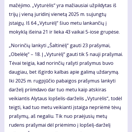
mažėjimo. „Vyturėlis“ yra mažiausiai užpildytas iš
trijų į vieną juridinį vienetą 2025 m. sujungtų
įstaigų. Iš 64 „Vyturėlį“ šiuo metu lankančių į
mokyklą išeina 21 ir lieka 43 vaikai 5-iose grupėse.
„Norinčių lankyti „Šaltinėlį“ gauti 23 prašymai,
„Obelėlę“ – 18. Į „Vyturėlį“ gauti tik 5 nauji prašymai.
Tėvai teigia, kad norinčių rašyti prašymus buvo
daugiau, bet išgirdo kalbas apie galimą uždarymą.
Iki 2025 m. rugpjūčio pabaigos prašymus lankyti
darželį priimdavo dar tuo metu kaip atskiras
veikiantis Alytaus lopšelis-darželis „Vyturėlis“, todėl
teigti, kad tuo metu veikianti įstaiga nepriėmė tėvų
prašymų, aš negaliu. Tik nuo praėjusių metų
rudens prašymai dėl priėmimo į lopšelį-darželį