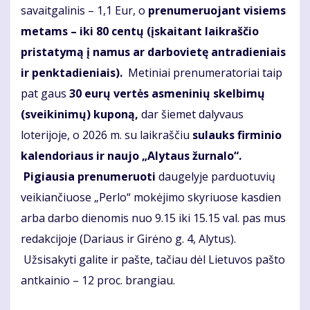
savaitgalinis – 1,1 Eur, o
prenumeruojant visiems
metams – iki 80 centų
(įskaitant laikraščio
pristatymą į namus ar darbovietę
antradieniais
ir penktadieniais
).
Metiniai prenumeratoriai taip
pat gaus
30 eurų vertės asmeninių skelbimų
(sveikinimų) kuponą,
dar šiemet dalyvaus
loterijoje, o 2026 m. su laikraščiu
sul
auks firminio
kalendoriaus ir naujo „Alytaus žurnalo“.
Pigiausia prenumeruoti
daugelyje parduotuvių
veikiančiuose „Perlo“ mokėjimo skyriuose kasdien
arba darbo dienomis nuo 9.15 iki 15.15 val. pas mus
redakcijoje (Dariaus ir Girėno g. 4, Alytus).
Užsisakyti galite ir pašte, tačiau dėl Lietuvos pašto
antkainio – 12 proc. brangiau.