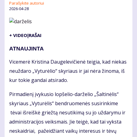
Parašykite autoriui
2026-04-28
+ VIDEOĮRAŠAI
ATNAUJINTA
Vicemerė Kristina Daugelevičienė teigia, kad niekas
neuždaro „Vyturėlio“ skyriaus ir jai nėra žinoma, iš
kur tokie gandai atsirado.
Pirmadienį įvykusio lopšelio-darželio „Šaltinėlis“
skyriaus „Vyturėlis“ bendruomenės susirinkime
tėvai išreiškė griežtą nesutikimą su jo uždarymu ir
administracijos veiksmais. Jie teigė, kad tai vyksta
neskaidriai, pažeidžiant vaikų interesus ir tėvų