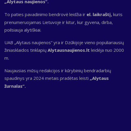
„Alytaus naujienos“.
To paties pavadinimo bendrovė leidžia ir
el. laikraštį,
kuris
prenumeruojamas Lietuvoje ir kitur, kur gyvena, dirba,
poilsiauja alytiškiai.
UAB „Alytaus naujienos“ yra ir Dzūkijoje vieno populiariausių
žiniasklaidos tinklapių
Alytausnaujienos.lt
leidėja nuo 2000
m.
Naujausias mūsų redakcijos ir kūrybinių bendradarbių
spaudinys yra 2024 metais pradėtas leisti
„Alytaus
žurnalas“.