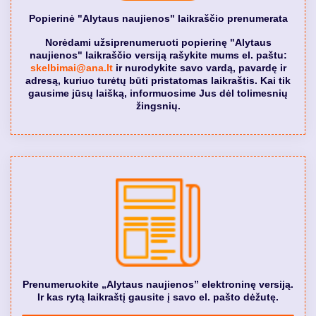
Popierinė "Alytaus naujienos" laikraščio prenumerata
Norėdami užsiprenumeruoti popierinę "Alytaus
naujienos" laikraščio versiją rašykite mums el. paštu:
skelbimai@ana.lt
ir nurodykite savo vardą, pavardę ir
adresą, kuriuo turėtų būti pristatomas laikraštis. Kai tik
gausime jūsų laišką, informuosime Jus dėl tolimesnių
žingsnių.
Prenumeruokite „Alytaus naujienos” elektroninę versiją.
Ir kas rytą laikraštį gausite į savo el. pašto dėžutę.