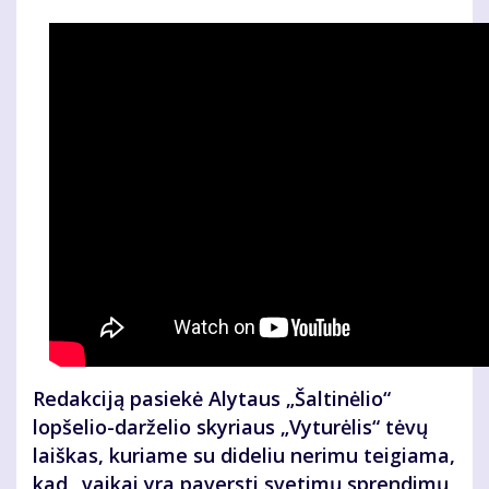
Redakciją pasiekė Alytaus „Šaltinėlio“
lopšelio-darželio skyriaus „Vyturėlis“ tėvų
laiškas, kuriame su dideliu nerimu teigiama,
kad „vaikai yra paversti svetimų sprendimų