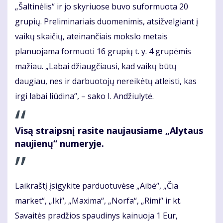
„Šaltinėlis“ ir jo skyriuose buvo suformuota 20
grupių. Preliminariais duomenimis, atsižvelgiant į
vaikų skaičių, ateinančiais mokslo metais
planuojama formuoti 16 grupių t. y. 4 grupėmis
mažiau. „Labai džiaugčiausi, kad vaikų būtų
daugiau, nes ir darbuotojų nereikėtų atleisti, kas
irgi labai liūdina“, – sako I. Andžiulytė.
Visą straipsnį rasite naujausiame „Alytaus
naujienų“ numeryje.
Laikraštį įsigykite parduotuvėse „Aibė“, „Čia
market“, „Iki“, „Maxima“, „Norfa“, „Rimi“ ir kt.
Savaitės pradžios spaudinys kainuoja 1 Eur,