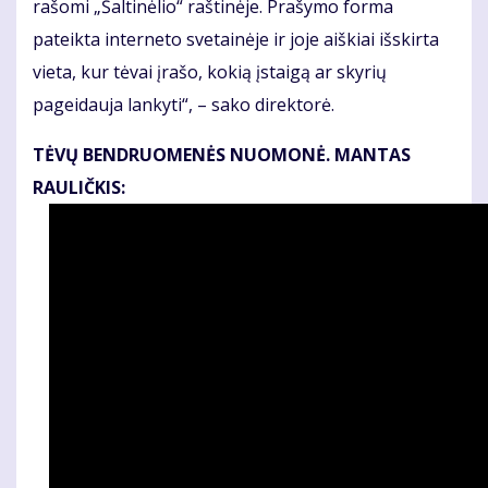
rašomi „Šaltinėlio“ raštinėje. Prašymo forma
pateikta interneto svetainėje ir joje aiškiai išskirta
vieta, kur tėvai įrašo, kokią įstaigą ar skyrių
pageidauja lankyti“, – sako direktorė.
TĖVŲ BENDRUOMENĖS NUOMONĖ. MANTAS
RAULIČKIS: