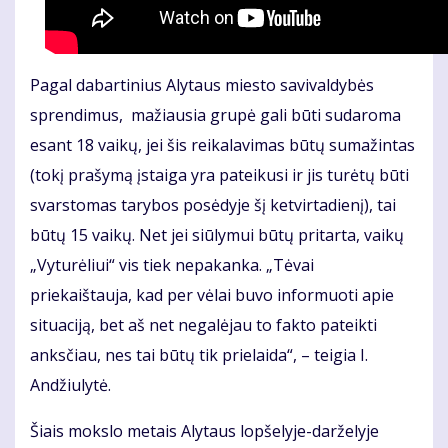
Pagal dabartinius Alytaus miesto savivaldybės
sprendimus, mažiausia grupė gali būti sudaroma
esant 18 vaikų, jei šis reikalavimas būtų sumažintas
(tokį prašymą įstaiga yra pateikusi ir jis turėtų būti
svarstomas tarybos posėdyje šį ketvirtadienį), tai
būtų 15 vaikų. Net jei siūlymui būtų pritarta, vaikų
„Vyturėliui“ vis tiek nepakanka. „Tėvai
priekaištauja, kad per vėlai buvo informuoti apie
situaciją, bet aš net negalėjau to fakto pateikti
anksčiau, nes tai būtų tik prielaida“, – teigia I.
Andžiulytė.
Šiais mokslo metais Alytaus lopšelyje-darželyje