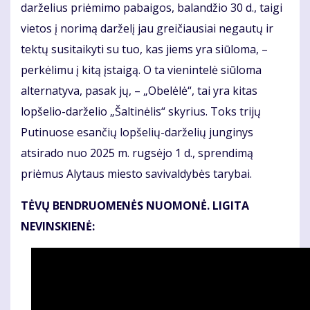
darželius priėmimo pabaigos, balandžio 30 d., taigi
vietos į norimą darželį jau greičiausiai negautų ir
tektų susitaikyti su tuo, kas jiems yra siūloma, –
perkėlimu į kitą įstaigą. O ta vienintelė siūloma
alternatyva, pasak jų, – „Obelėlė“, tai yra kitas
lopšelio-darželio „Šaltinėlis“ skyrius. Toks trijų
Putinuose esančių lopšelių-darželių junginys
atsirado nuo 2025 m. rugsėjo 1 d., sprendimą
priėmus Alytaus miesto savivaldybės tarybai.
TĖVŲ BENDRUOMENĖS NUOMONĖ. LIGITA
NEVINSKIENĖ: