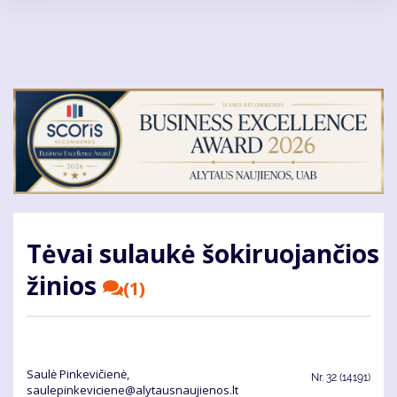
Pereiti
į
pagrindinį
turinį
Tėvai sulaukė šokiruojančios
žinios
(1)
Saulė Pinkevičienė,
Nr.
32 (14191)
saulepinkeviciene@alytausnaujienos.lt