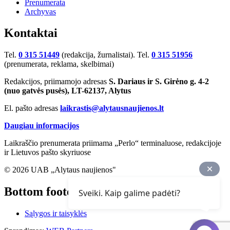
Prenumerata
Archyvas
Kontaktai
Tel.
0 315 51449
(redakcija, žurnalistai). Tel.
0 315 51956
(prenumerata, reklama, skelbimai)
Redakcijos, priimamojo adresas
S. Dariaus ir S. Girėno g. 4-2
(nuo gatvės pusės), LT-62137, Alytus
El. pašto adresas
laikrastis@alytausnaujienos.lt
Daugiau informacijos
Laikraščio prenumerata priimama „Perlo“ terminaluose, redakcijoje
ir Lietuvos pašto skyriuose
© 2026 UAB „Alytaus naujienos"
Bottom footer
Sveiki. Kaip galime padėti?
Sąlygos ir taisyklės