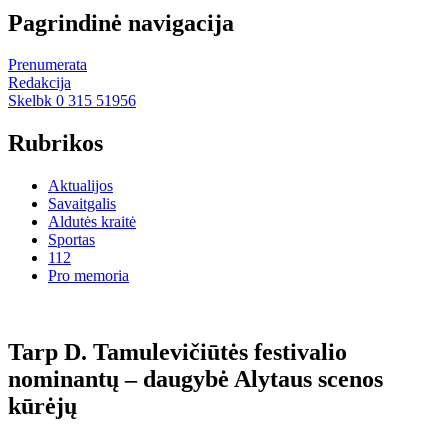
Pagrindinė navigacija
Prenumerata
Redakcija
Skelbk 0 315 51956
Rubrikos
Aktualijos
Savaitgalis
Aldutės kraitė
Sportas
112
Pro memoria
Tarp D. Tamulevičiūtės festivalio
nominantų – daugybė Alytaus scenos
kūrėjų