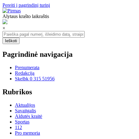
Pereiti į pagrindinį turinį
Alytaus krašto laikraštis
×
Pagrindinė navigacija
Prenumerata
Redakcija
Skelbk 0 315 51956
Rubrikos
Aktualijos
Savaitgalis
Aldutės kraitė
Sportas
112
Pro memoria