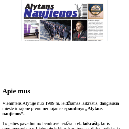
Apie mus
Vienintelis Alytuje nuo 1989 m. leidžiamas laikraštis, daugiausia
mieste ir rajone prenumeruojamas
spaudinys „Alytaus
naujienos“.
To paties pavadinimo bendrovė leidžia ir
el. laikraštį,
kuris
prenumeruojamas Lietuvoje ir kitur, kur gyvena, dirba, poilsiauja