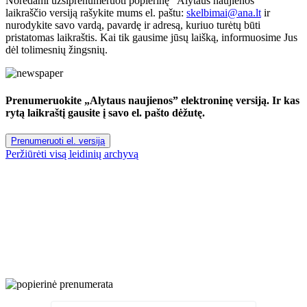
Norėdami užsiprenumeruoti popierinę "Alytaus naujienos"
laikraščio versiją rašykite mums el. paštu:
skelbimai@ana.lt
ir
nurodykite savo vardą, pavardę ir adresą, kuriuo turėtų būti
pristatomas laikraštis. Kai tik gausime jūsų laišką, informuosime Jus
dėl tolimesnių žingsnių.
Prenumeruokite „Alytaus naujienos” elektroninę versiją. Ir kas
rytą laikraštį gausite į savo el. pašto dėžutę.
Prenumeruoti el. versiją
Peržiūrėti visą leidinių archyvą