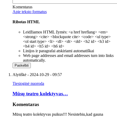
Komentaras
Apie teksto formatus
Ribotas HTML
Leidžiamos HTML žymės: <a href hreflang> <em>
<strong> <cite> <blockquote cite> <code> <ul type>
<ol start type> <li> <dl> <dt> <dd> <h2 id> <h3 id>
<h4 id> <h5 id> <h6 id>
Linijos ir paragrafai atskiriami automatiškai
Web page addresses and email addresses turn into links
automatically.
Alytiškė
- 2024-10-29 - 09:57
Tiesioginė nuoroda
Mūsų teatro kolektyvas…
Komentaras
Mūsų teatro kolektyvas puikus!!! Nesistebiu,kad gauna