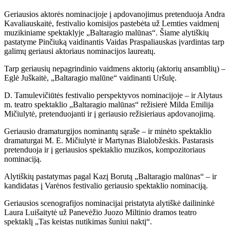
Geriausios aktorės nominacijoje į apdovanojimus pretenduoja Andra
Kavaliauskaitė, festivalio komisijos pastebėta už Lemties vaidmenį
muzikiniame spektaklyje „Baltaragio malūnas“. Šiame alytiškių
pastatyme Pinčiuką vaidinantis Vaidas Praspaliauskas įvardintas tarp
galimų geriausi aktoriaus nominacijos laureatų.
Tarp geriausių nepagrindinio vaidmens aktorių (aktorių ansamblių) –
Eglė Juškaitė, „Baltaragio malūne“ vaidinanti Uršulę.
D. Tamulevičiūtės festivalio perspektyvos nominacijoje – ir Alytaus
m. teatro spektaklio „Baltaragio malūnas“ režisierė Milda Emilija
Mičiulytė, pretenduojanti ir į geriausio režisieriaus apdovanojimą.
Geriausio dramaturgijos nominantų sąraše – ir minėto spektaklio
dramaturgai M. E. Mičiulytė ir Martynas Bialobžeskis. Pastarasis
pretenduoja ir į geriausios spektaklio muzikos, kompozitoriaus
nominaciją.
Alytiškių pastatymas pagal Kazį Borutą „Baltaragio malūnas“ – ir
kandidatas į Varėnos festivalio geriausio spektaklio nominaciją.
Geriausios scenografijos nominacijai pristatyta alytiškė dailininkė
Laura Luišaitytė už Panevėžio Juozo Miltinio dramos teatro
spektaklį „Tas keistas nutikimas šuniui naktį“.