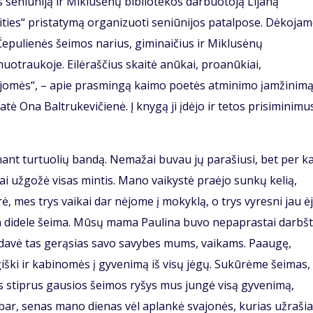
s seniūniją ir Miklusėnų bibliotekos darbuotoją Lijaną
eities“ pristatymą organizuoti seniūnijos patalpose. Dėkojam
Čepulienės šeimos narius, giminaičius ir Miklusėnų
uotraukoje. Eilėraščius skaitė anūkai, proanūkiai,
lijomės“, – apie prasmingą kaimo poetės atminimo įamžinim
atė Ona Baltrukevičienė. Į knygą ji įdėjo ir tetos prisiminimu
anant turtuolių bandą. Nemažai buvau jų parašiusi, bet per k
ai užgožė visas mintis. Mano vaikystė praėjo sunkų kelią,
rė, mes trys vaikai dar nėjome į mokyklą, o trys vyresni jau ėj
ia didele šeima. Mūsų mama Paulina buvo nepaprastai darbšt
erdavė tas gerąsias savo savybes mums, vaikams. Paaugę,
ki ir kabinomės į gyvenimą iš visų jėgų. Sukūrėme šeimas,
s stiprus gausios šeimos ryšys mus jungė visą gyvenimą,
bar, senas mano dienas vėl aplankė svajonės, kurias užraši