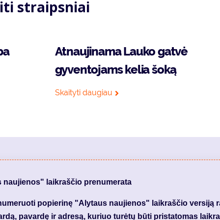
iti straipsniai
ba
Atnaujinama Lauko gatvė
gyventojams kelia šoką
Skaityti daugiau
s naujienos" laikraščio prenumerata
meruoti popierinę "Alytaus naujienos" laikraščio versiją 
dą, pavardę ir adresą, kuriuo turėtų būti pristatomas laikraš