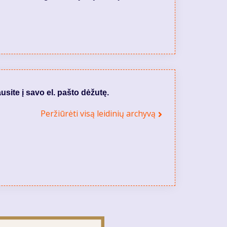
usite į savo el. pašto dėžutę.
Peržiūrėti visą leidinių archyvą