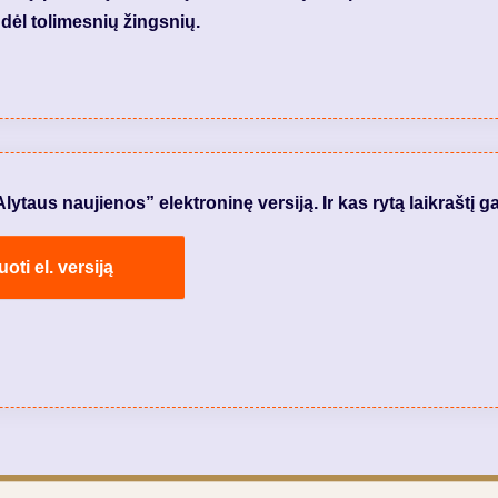
dėl tolimesnių žingsnių.
taus naujienos” elektroninę versiją. Ir kas rytą laikraštį ga
ti el. versiją