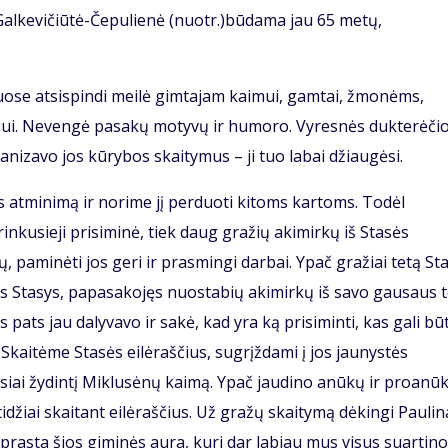
. Galkevičiūtė-Čepulienė (nuotr.)būdama jau 65 metų,
čiuose atsispindi meilė gimtajam kaimui, gamtai, žmonėms,
ui. Nevengė pasakų motyvų ir humoro. Vyresnės dukterėčio
anizavo jos kūrybos skaitymus – ji tuo labai džiaugėsi.
 atminimą ir norime jį perduoti kitoms kartoms. Todėl
nkusieji prisiminė, tiek daug gražių akimirkų iš Stasės
 paminėti jos geri ir prasmingi darbai. Ypač gražiai tetą St
s Stasys, papasakojęs nuostabių akimirkų iš savo gausaus 
 pats jau dalyvavo ir sakė, kad yra ką prisiminti, kas gali būt
Skaitėme Stasės eilėraščius, sugrįždami į jos jaunystės
gausiai žydintį Miklusėnų kaimą. Ypač jaudino anūkų ir proanū
žiai skaitant eilėraščius. Už gražų skaitymą dėkingi Paulina
rasta šios giminės aura, kuri dar labiau mus visus suartino