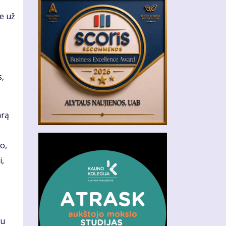
e už
ą
s,
arą
o,
i,
au