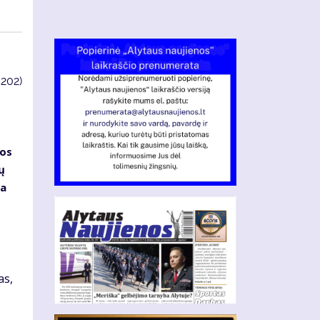
4202)
ios
ų
ta
as,