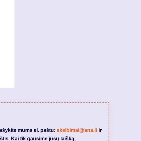
rašykite mums el. paštu:
skelbimai@ana.lt
ir
tis. Kai tik gausime jūsų laišką,