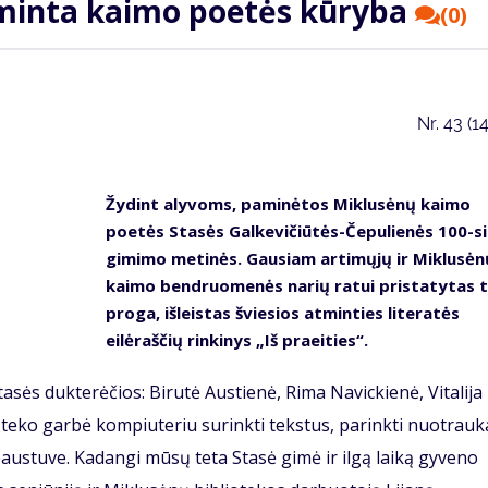
iminta kaimo poetės kūryba
(0)
Nr.
43 (1
Žydint alyvoms, paminėtos Miklusėnų kaimo
poetės Stasės Galkevičiūtės-Čepulienės 100-s
gimimo metinės. Gausiam artimųjų ir Miklusėn
kaimo bendruomenės narių ratui pristatytas 
proga, išleistas šviesios atminties literatės
eilėraščių rinkinys „Iš praeities“.
tasės dukterėčios: Birutė Austienė, Rima Navickienė, Vitalija
teko garbė kompiuteriu surinkti tekstus, parinkti nuotrauk
 spaustuve. Kadangi mūsų teta Stasė gimė ir ilgą laiką gyveno