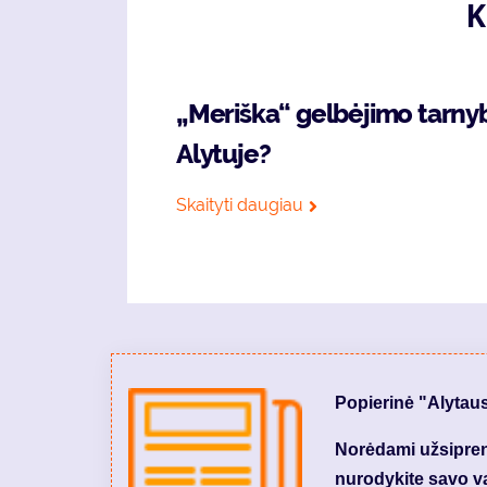
K
„Meriška“ gelbėjimo tarny
Alytuje?
Skaityti daugiau
Popierinė "Alytau
Norėdami užsiprenu
nurodykite savo var