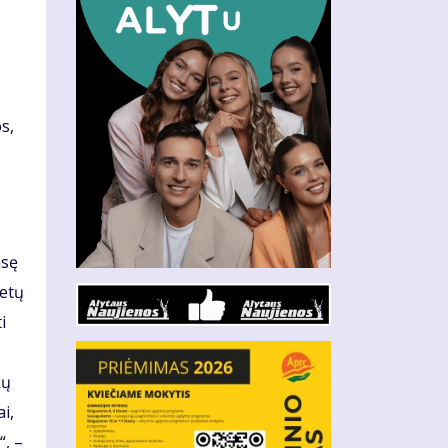
s,
asę
tetų
i
kų
i,
“, –