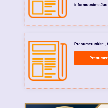
informuosime Jus 
Prenumeruokite „Aly
Prenumeruo