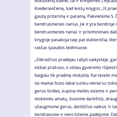
Miklusėnų kaime, tai ir kreipėmės į Alytau
Kvederavičienę, kad leistų knygos „Iš pra
gautą pritarimą ir paramą. Pakvietėme S. 
bendruomenės narius. Jie ir yra bendroje n
bendruomenės nariai. Ir prisiminimais da
knygoje pasakoja taip pat dukterėčia, liter
rastus spaudos leidiniuose.
„Eilėraščius pradėjau rašyti vaikystėje, g
viskas pražuvo, o vėliau gyvenimo rūpesči
baigiau tik pradinę mokyklą. Kai tėvelis mi
tai mamai buvo labai sunku vienai su tok
geros širdies, kupina meilės visiems ir p
mokėmės amatų, buvome darbštūs, draugiš
užauginome gerus, darbščius vaikus. Ir ta
bendravome ir vieni kitiems padėjome. Da