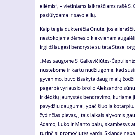
eilėmis“, – vietiniams laikraščiams rašė S
pasiūlydama ir savo eilių.
Kaip teigia dukterėčia Onutė, jos eilėraš
nestokojama dėmesio kiekvienam augalėli
irgi džiaugėsi bendryste su teta Stase, org
„Mes saugome S. Galkevičiūtės-Čepulienės
nustebome ir kartu nudžiugome, kad susiri
gyvenimo, buvo išsakyta daug mielų žodžių,
pagerbė vyriausio brolio Aleksandro sūnu
ir dėdžių jaunystės bendravimo, kuriame jis
pavydžiu daugumai, ypač šiuo laikotarpiu. 
žydinčias pievas, į tais laikais alyvomis 
Adamo, Luko ir Manto balsų skambesys atid
turinčiai promočiutės vardą. Sklandė nepap