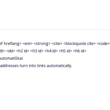
f hreflang> <em> <strong> <cite> <blockquote cite> <code>
<dt> <dd> <h2 id> <h3 id> <h4 id> <h5 id> <h6 id>
 automatiškai
ddresses turn into links automatically.