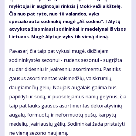
mylėtojai ir augintojai rinksis į Moki-veži aikštelę.
Čia nuo pat ryto, nuo 10 valandos, vyks
specializuota sodinukų mugė „Aš sodinu“. Į Alytų
atvyksta žinomiausi sodininkai ir medelynai iš visos
Lietuvos. Mugė Alytuje vyks tik vieną dieną.
Pavasarį čia taip pat vykusi mugė, didžiajam
sodininkystės sezonui - rudens sezonui - sugrįžta
su dar didesniu ir įvairesniu asortimentu. Pasitiks
gausus asortimentas vaismedžių, vaiskrūmių,
daugiamečių gėlių. Naujais augalais galima bus
papildyti ir sodą, ir puoselėjamus namų gėlynus, čia
taip pat lauks gausus asortimentas dekoratyvinių
augalų, formuotų ir neformuotų pušų, karpytų
medelių, įvairiausių gėlių. Sodininkai žada pristatyti
ne vieną sezono naujieną.