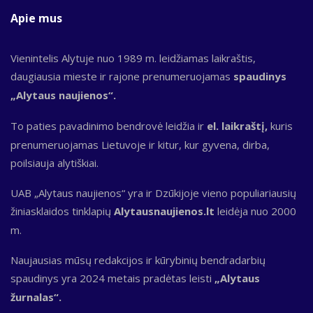
Apie mus
Vienintelis Alytuje nuo 1989 m. leidžiamas laikraštis,
daugiausia mieste ir rajone prenumeruojamas
spaudinys
„Alytaus naujienos“.
To paties pavadinimo bendrovė leidžia ir
el. laikraštį,
kuris
prenumeruojamas Lietuvoje ir kitur, kur gyvena, dirba,
poilsiauja alytiškiai.
UAB „Alytaus naujienos“ yra ir Dzūkijoje vieno populiariausių
žiniasklaidos tinklapių
Alytausnaujienos.lt
leidėja nuo 2000
m.
Naujausias mūsų redakcijos ir kūrybinių bendradarbių
spaudinys yra 2024 metais pradėtas leisti
„Alytaus
žurnalas“.