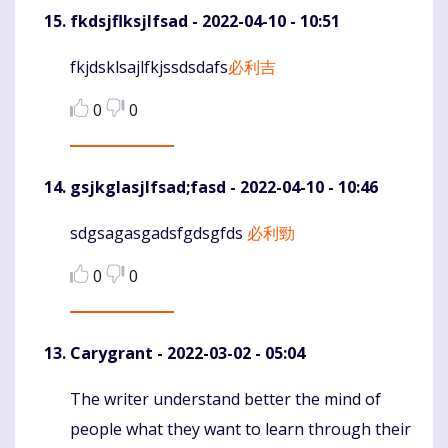
fkdsjflksjlfsad
- 2022-04-10 - 10:51
fkjdsklsajlfkjssdsdafs
必利吉
Komentaras
0
0
gsjkglasjlfsad;fasd
- 2022-04-10 - 10:46
sdgsagasgadsfgdsgfds
必利勁
Komentaras
0
0
Carygrant
- 2022-03-02 - 05:04
The writer understand better the mind of
Komentaras
people what they want to learn through their