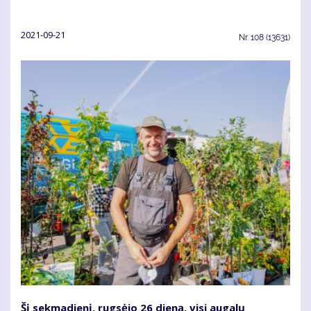
2021-09-21
Nr.
108 (13631)
Šį sekmadienį, rugsėjo 26 dieną, visi augalų