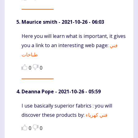
Maurice smith
- 2021-10-26 - 06:03
Here you will learn what is important, it gives
Komentaras
you a link to an interesting web page:
فني
طباخات
0
0
Deanna Pope
- 2021-10-26 - 05:59
I use basically superior fabrics : you will
Komentaras
discover these products by:
فني كهرباء
0
0