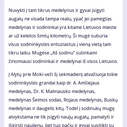
Nuvykti į tam tikrus medelynus ir gyvai įsigyti
augalų ne visada tampa realu, ypač jei pamėgtas
medelynas ir sodininkai yra kitame Lietuvos mieste
ar už keletos šimtų kilometrų. Ši mugė suburia
visus sodininkystės entuziastus į vieną vietą tam
tikru laiku. Mugėse „Aš sodinu“ sutinkami
žinomiausi sodininkai ir medelynai iš visos Lietuvos.
Į Alytų prie Moki-veži šį sekmadienį atvažiuoja tokie
sodininkystės grandai kaip dr. A. Amšiejaus
medelynas, Dr. K. Malinausko medelynas,
medelynas Šeimos sodas, Rojaus medelynas, Buskų
medelynas ir daugelis kitų. Todėl į sodinukų mugę
atvykstama ne tik įsigyti naujų augalų, pamatyti ir
išgirsti naujienų, bet tuo pačiu ir gyvai susitikti su