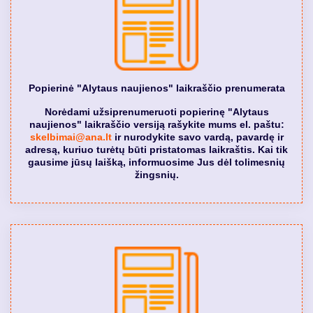
Popierinė "Alytaus naujienos" laikraščio prenumerata
Norėdami užsiprenumeruoti popierinę "Alytaus
naujienos" laikraščio versiją rašykite mums el. paštu:
skelbimai@ana.lt
ir nurodykite savo vardą, pavardę ir
adresą, kuriuo turėtų būti pristatomas laikraštis. Kai tik
gausime jūsų laišką, informuosime Jus dėl tolimesnių
žingsnių.