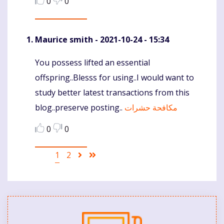
0
0
Maurice smith
- 2021-10-24 - 15:34
You possess lifted an essential
Komentaras
offspring..Blesss for using..I would want to
study better latest transactions from this
blog..preserve posting..
مكافحة حشرات
0
0
Pagination
Current
1
Puslapis
2
Sekantis
Last
page
puslapis
page