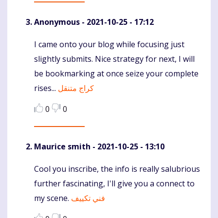
Anonymous
- 2021-10-25 - 17:12
I came onto your blog while focusing just
Komentaras
slightly submits. Nice strategy for next, I will
be bookmarking at once seize your complete
rises...
كراج متنقل
0
0
Maurice smith
- 2021-10-25 - 13:10
Cool you inscribe, the info is really salubrious
Komentaras
further fascinating, I'll give you a connect to
my scene.
فني تكييف