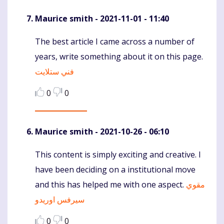
Maurice smith
- 2021-11-01 - 11:40
The best article I came across a number of
Komentaras
years, write something about it on this page.
فني ستلايت
0
0
Maurice smith
- 2021-10-26 - 06:10
This content is simply exciting and creative. I
Komentaras
have been deciding on a institutional move
and this has helped me with one aspect.
مقوي
سيرفس اوريدو
0
0