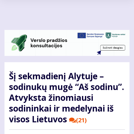
Pereiti
į
pagrindinį
turinį
Šį sekmadienį Alytuje –
sodinukų mugė “Aš sodinu”.
Atvyksta žinomiausi
sodininkai ir medelynai iš
visos Lietuvos
(21)