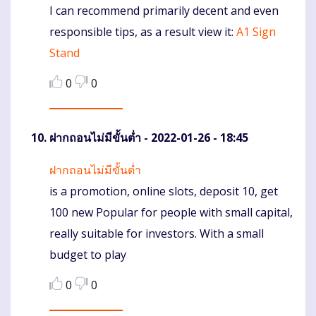
I can recommend primarily decent and even
Komentaras
responsible tips, as a result view it:
A1 Sign
Stand
0
0
ฝากถอนไม่มีขั้นต่ำ
- 2022-01-26 - 18:45
ฝากถอนไม่มีขั้นต่ำ
Komentaras
is a promotion, online slots, deposit 10, get
100 new Popular for people with small capital,
really suitable for investors. With a small
budget to play
0
0