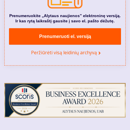
Prenumeruokite „Alytaus naujienos” elektroninę versiją.
Ir kas rytą laikraštį gausite į savo el. pašto dėžutę.
Prenumeruoti el. versiją
Peržiūrėti visą leidinių archyvą