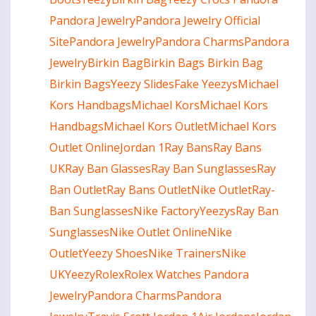
Pandora Jewelry
Pandora Jewelry Official
Site
Pandora Jewelry
Pandora Charms
Pandora
Jewelry
Birkin Bag
Birkin Bags
Birkin Bag
Birkin Bags
Yeezy Slides
Fake Yeezys
Michael
Kors Handbags
Michael Kors
Michael Kors
Handbags
Michael Kors Outlet
Michael Kors
Outlet Online
Jordan 1
Ray Bans
Ray Bans
UK
Ray Ban Glasses
Ray Ban Sunglasses
Ray
Ban Outlet
Ray Bans Outlet
Nike Outlet
Ray-
Ban Sunglasses
Nike Factory
Yeezys
Ray Ban
Sunglasses
Nike Outlet Online
Nike
Outlet
Yeezy Shoes
Nike Trainers
Nike
UK
Yeezy
Rolex
Rolex Watches
Pandora
Jewelry
Pandora Charms
Pandora