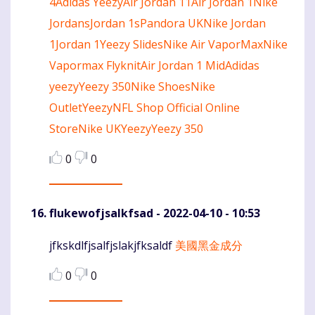
4
Adidas Yeezy
Air Jordan 11
Air Jordan 1
Nike
Jordans
Jordan 1s
Pandora UK
Nike Jordan
1
Jordan 1
Yeezy Slides
Nike Air VaporMax
Nike
Vapormax Flyknit
Air Jordan 1 Mid
Adidas
yeezy
Yeezy 350
Nike Shoes
Nike
Outlet
Yeezy
NFL Shop Official Online
Store
Nike UK
Yeezy
Yeezy 350
0
0
flukewofjsalkfsad
- 2022-04-10 - 10:53
jfkskdlfjsalfjslakjfksaldf
美國黑金成分
Komentaras
0
0