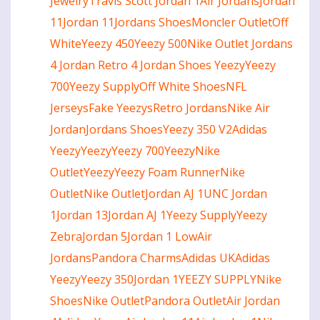
Jewelry
Travis Scott Jordan 1
Air Jordans
Jordan
11
Jordan 11
Jordans Shoes
Moncler Outlet
Off
White
Yeezy 450
Yeezy 500
Nike Outlet
Jordans
4
Jordan Retro 4
Jordan Shoes
Yeezy
Yeezy
700
Yeezy Supply
Off White Shoes
NFL
Jerseys
Fake Yeezys
Retro Jordans
Nike Air
Jordan
Jordans Shoes
Yeezy 350 V2
Adidas
Yeezy
Yeezy
Yeezy 700
Yeezy
Nike
Outlet
Yeezy
Yeezy Foam Runner
Nike
Outlet
Nike Outlet
Jordan AJ 1
UNC Jordan
1
Jordan 13
Jordan AJ 1
Yeezy Supply
Yeezy
Zebra
Jordan 5
Jordan 1 Low
Air
Jordans
Pandora Charms
Adidas UK
Adidas
Yeezy
Yeezy 350
Jordan 1
YEEZY SUPPLY
Nike
Shoes
Nike Outlet
Pandora Outlet
Air Jordan