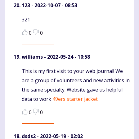
123
- 2022-10-07 - 08:53
321
Komentaras
0
0
williams
- 2022-05-24 - 10:58
This is my first visit to your web journal! We
Komentaras
are a group of volunteers and new activities in
the same specialty. Website gave us helpful
data to work
49ers starter jacket
0
0
dsds2
- 2022-05-19 - 02:02