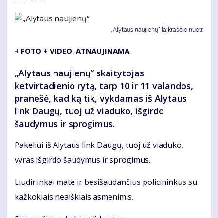
„Alytaus naujienų“ laikraščio nuotr.
+ FOTO + VIDEO. ATNAUJINAMA
„Alytaus naujienų“ skaitytojas
ketvirtadienio rytą, tarp 10 ir 11 valandos,
pranešė, kad ką tik, vykdamas iš Alytaus
link Daugų, tuoj už viaduko, išgirdo
šaudymus ir sprogimus.
Pakeliui iš Alytaus link Daugų, tuoj už viaduko,
vyras išgirdo šaudymus ir sprogimus.
Liudininkai matė ir besišaudančius policininkus su
kažkokiais neaiškiais asmenimis.