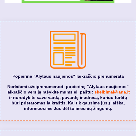
Popierinė "Alytaus naujienos" laikraščio prenumerata
Norėdami užsiprenumeruoti popierinę "Alytaus naujienos"
laikraščio versiją rašykite mums el. paštu:
skelbimai@ana.lt
ir nurodykite savo vardą, pavardę ir adresą, kuriuo turėtų
būti pristatomas laikraštis. Kai tik gausime jūsų laišką,
informuosime Jus dėl tolimesnių žingsnių.