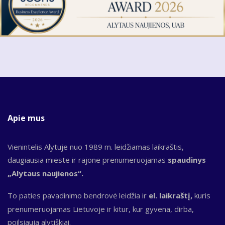
Apie mus
Vienintelis Alytuje nuo 1989 m. leidžiamas laikraštis,
daugiausia mieste ir rajone prenumeruojamas
spaudinys
„Alytaus naujienos“.
To paties pavadinimo bendrovė leidžia ir
el. laikraštį,
kuris
prenumeruojamas Lietuvoje ir kitur, kur gyvena, dirba,
poilsiauja alytiškiai.