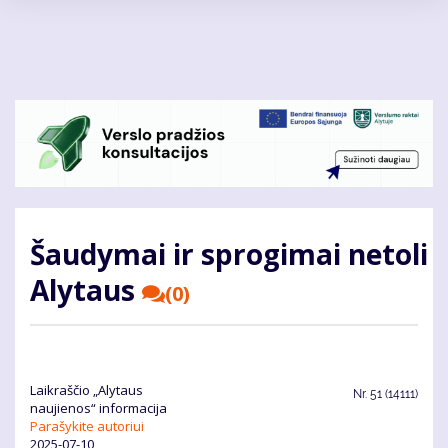
Pereiti
į
pagrindinį
turinį
Šaudymai ir sprogimai netoli
Alytaus
(0)
Laikraščio „Alytaus
Nr.
51 (14111)
naujienos“ informacija
Parašykite autoriui
2025-07-10