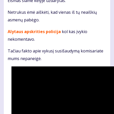
Eismas šiame kelyje uždarytas.
Netrukus ėmė aiškėti, kad vienas iš tų neaiškių
asmenų pabėgo.
Alytaus apskrities policija
kol kas įvykio
nekomentavo.
Tačiau fakto apie vykusį susišaudymą komisariate
mums nepaneigė.