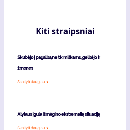
Kiti straipsniai
Skubėjo į pagalbą ne tik miškams, gelbėjo ir
žmones
Skaityti daugiau
Alytaus įgula išmėgino ekstremalią situaciją
Skaityti daugiau