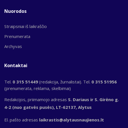
Nuorodos
Straipsniai iš laikraščio
Prenumerata
Archyvas
Kontaktai
Tel.
0 315 51449
(redakcija, žurnalistai). Tel.
0 315 51956
(prenumerata, reklama, skelbimai)
Redakcijos, priimamojo adresas
S. Dariaus ir S. Girėno g.
4-2 (nuo gatvės pusės), LT-62137, Alytus
El. pašto adresas
laikrastis@alytausnaujienos.lt