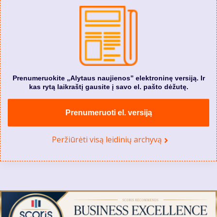
Prenumeruokite „Alytaus naujienos” elektroninę versiją. Ir
kas rytą laikraštį gausite į savo el. pašto dėžutę.
Prenumeruoti el. versiją
Peržiūrėti visą leidinių archyvą