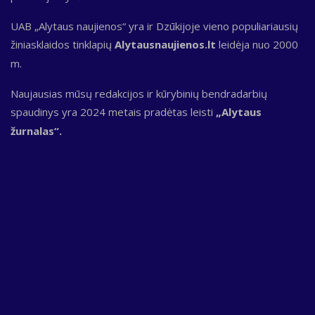
UAB „Alytaus naujienos“ yra ir Dzūkijoje vieno populiariausių
žiniasklaidos tinklapių
Alytausnaujienos.lt
leidėja nuo 2000
m.
Naujausias mūsų redakcijos ir kūrybinių bendradarbių
spaudinys yra 2024 metais pradėtas leisti
„Alytaus
žurnalas“.