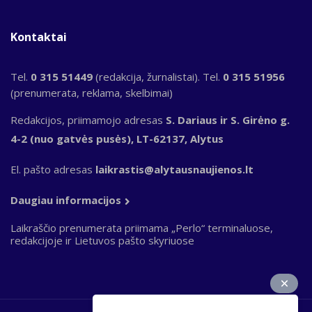
Kontaktai
Tel.
0 315 51449
(redakcija, žurnalistai). Tel.
0 315 51956
(prenumerata, reklama, skelbimai)
Redakcijos, priimamojo adresas
S. Dariaus ir S. Girėno g.
4-2 (nuo gatvės pusės), LT-62137, Alytus
El. pašto adresas
laikrastis@alytausnaujienos.lt
Daugiau informacijos
Laikraščio prenumerata priimama „Perlo“ terminaluose,
redakcijoje ir Lietuvos pašto skyriuose