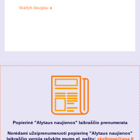
Skaityti daugiau
Popierinė "Alytaus naujienos" laikraščio prenumerata
Norėdami užsiprenumeruoti popierinę "Alytaus naujienos"
laikraščio versiją rašykite mums el. paštu:
skelbimai@ana.lt