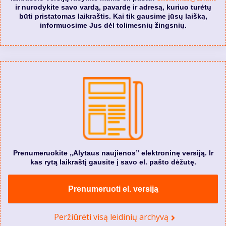
ir nurodykite savo vardą, pavardę ir adresą, kuriuo turėtų
būti pristatomas laikraštis. Kai tik gausime jūsų laišką,
informuosime Jus dėl tolimesnių žingsnių.
Prenumeruokite „Alytaus naujienos” elektroninę versiją. Ir
kas rytą laikraštį gausite į savo el. pašto dėžutę.
Prenumeruoti el. versiją
Peržiūrėti visą leidinių archyvą