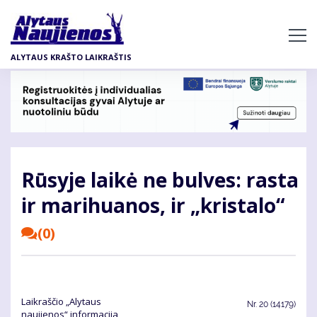
Pereiti
į
pagrindinį
ALYTAUS KRAŠTO LAIKRAŠTIS
turinį
Rūsyje laikė ne bulves: rasta
ir marihuanos, ir „kristalo“
(0)
Laikraščio „Alytaus
Nr.
20 (14179)
naujienos“ informacija