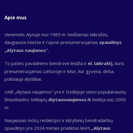
Apie mus
Vienintelis Alytuje nuo 1989 m. leidžiamas laikraštis,
daugiausia mieste ir rajone prenumeruojamas
spaudinys
„Alytaus naujienos“.
To paties pavadinimo bendrovė leidžia ir
el. laikraštį,
kuris
prenumeruojamas Lietuvoje ir kitur, kur gyvena, dirba,
poilsiauja alytiškiai.
UAB „Alytaus naujienos“ yra ir Dzūkijoje vieno populiariausių
žiniasklaidos tinklapių
Alytausnaujienos.lt
leidėja nuo 2000
m.
Naujausias mūsų redakcijos ir kūrybinių bendradarbių
spaudinys yra 2024 metais pradėtas leisti
„Alytaus