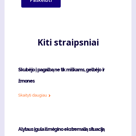
Kiti straipsniai
Skubėjo į pagalbą ne tik miškams, gelbėjo ir
žmones
Skaityti daugiau
Alytaus įgula išmėgino ekstremalią situaciją