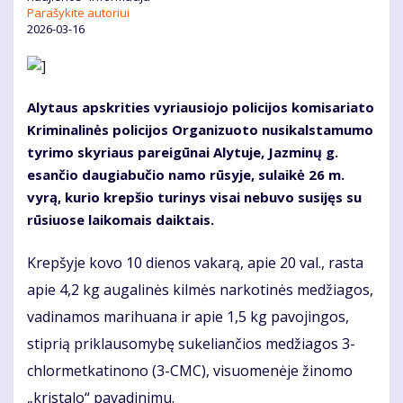
Parašykite autoriui
2026-03-16
Alytaus apskrities vyriausiojo policijos komisariato
Kriminalinės policijos Organizuoto nusikalstamumo
tyrimo skyriaus pareigūnai Alytuje, Jazminų g.
esančio daugiabučio namo rūsyje, sulaikė 26 m.
vyrą, kurio krepšio turinys visai nebuvo susijęs su
rūsiuose laikomais daiktais.
Krepšyje kovo 10 dienos vakarą, apie 20 val., rasta
apie 4,2 kg augalinės kilmės narkotinės medžiagos,
vadinamos marihuana ir apie 1,5 kg pavojingos,
stiprią priklausomybę sukeliančios medžiagos 3-
chlormetkatinono (3-CMC), visuomenėje žinomo
„kristalo“ pavadinimu.