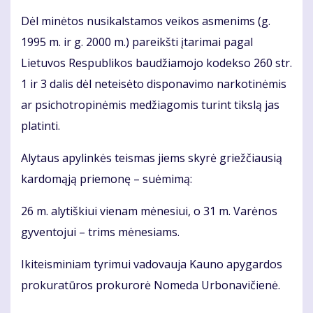
Dėl minėtos nusikalstamos veikos asmenims (g.
1995 m. ir g. 2000 m.) pareikšti įtarimai pagal
Lietuvos Respublikos baudžiamojo kodekso 260 str.
1 ir 3 dalis dėl neteisėto disponavimo narkotinėmis
ar psichotropinėmis medžiagomis turint tikslą jas
platinti.
Alytaus apylinkės teismas jiems skyrė griežčiausią
kardomąją priemonę – suėmimą:
26 m. alytiškiui vienam mėnesiui, o 31 m. Varėnos
gyventojui – trims mėnesiams.
Ikiteisminiam tyrimui vadovauja Kauno apygardos
prokuratūros prokurorė Nomeda Urbonavičienė.