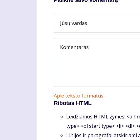
Palikite savo komentarą
Jūsų vardas
Komentaras
Apie teksto formatus
Ribotas HTML
Leidžiamos HTML žymės: <a hre
type> <ol start type> <li> <dl> 
Linijos ir paragrafai atskiriami