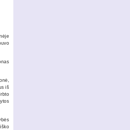
nėje
buvo
onas
onė,
us iš
irbto
dytos
ybės
iško