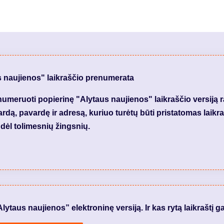
s naujienos" laikraščio prenumerata
meruoti popierinę "Alytaus naujienos" laikraščio versiją 
dą, pavardę ir adresą, kuriuo turėtų būti pristatomas laikraš
dėl tolimesnių žingsnių.
taus naujienos” elektroninę versiją. Ir kas rytą laikraštį ga