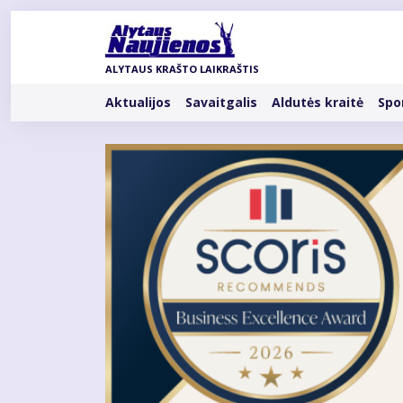
Pereiti
į
pagrindinį
ALYTAUS KRAŠTO LAIKRAŠTIS
turinį
Rubrikos
Aktualijos
Savaitgalis
Aldutės kraitė
Spo