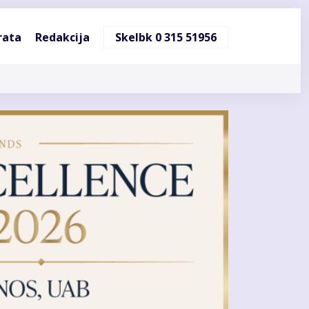
ndinė
rata
Redakcija
Skelbk 0 315 51956
cija