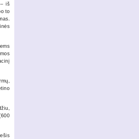
– iš
po to
mas.
inės
iems
rmos
cinį
rmų,
tino
džiu,
 (600
šešis