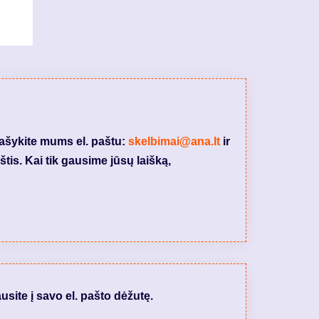
rašykite mums el. paštu:
skelbimai@ana.lt
ir
tis. Kai tik gausime jūsų laišką,
usite į savo el. pašto dėžutę.