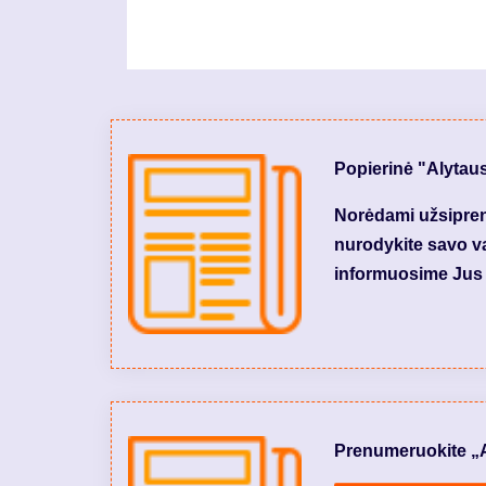
Popierinė "Alytau
Norėdami užsiprenu
nurodykite savo var
informuosime Jus 
Prenumeruokite „Aly