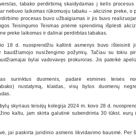
verslas, tabako perdirbimą skaidydamas į kelis procesus 
 dar nebuvo laikomas rūkomuoju tabaku – akcizine preke, o 
erdirbimo procesas buvo užbaigiamas ir jis buvo realizuoja
gos Teisingumo Teismas priėmė sprendimą išplėsti akciz
e preke laikomas ir dalinai perdirbtas tabakas.
 18 d. nuosprendžiu kaltinti asmenys buvo išteisinti j
 ar baudžiamojo nusižengimo požymių. Tačiau su tokiu pi
udžiamajai bylai vadovavęs prokuroras. Jis pateikė apelia
amas surinktus duomenis, padarė esmines teisės no
tabako) nustatymą, klaidas, visų bylos duomenų negre
adas.
bylų skyriaus teisėjų kolegija 2024 m. kovo 28 d. nuospren
žino kaltu, jam skirta galutinė subendrinta 30 tūkst. eurų
ovė, jai paskirta juridinio asmens likvidavimo bausmė. Per 