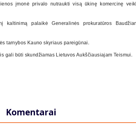
nos įmonė privalo nutraukti visą ūkinę komercinę veikl
.
inį kaltinimą palaikė Generalinės prokuratūros Baudžia
linės tarnybos Kauno skyriaus pareigūnai.
is gali būti skundžiamas Lietuvos Aukščiausiajam Teismui.
Komentarai