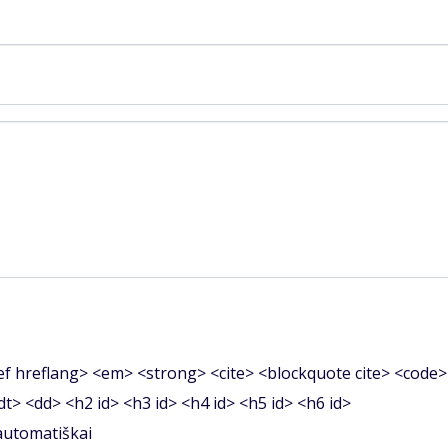
f hreflang> <em> <strong> <cite> <blockquote cite> <code>
<dt> <dd> <h2 id> <h3 id> <h4 id> <h5 id> <h6 id>
 automatiškai