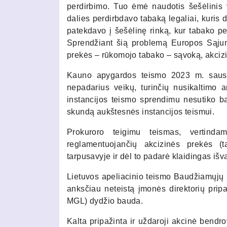
perdirbimo. Tuo ėmė naudotis šešėlinis 
dalies perdirbdavo tabaką legaliai, kuris
patekdavo į šešėlinę rinką, kur tabako p
Sprendžiant šią problemą Europos Sąjun
prekės – rūkomojo tabako – sąvoką, akcizin
Kauno apygardos teismo 2023 m. sausio
nepadarius veikų, turinčių nusikaltimo
instancijos teismo sprendimu nesutiko ba
skundą aukštesnės instancijos teismui.
Prokuroro teigimu teismas, vertind
reglamentuojančių akcizinės prekės (
tarpusavyje ir dėl to padarė klaidingas išv
Lietuvos apeliacinio teismo Baudžiamųjų 
anksčiau neteistą įmonės direktorių pripa
MGL) dydžio bauda.
Kalta pripažinta ir uždaroji akcinė bendr