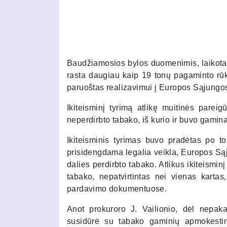
Baudžiamosios bylos duomenimis, laikotar
rasta daugiau kaip 19 tonų pagaminto rū
paruoštas realizavimui į Europos Sąjungos 
Ikiteisminį tyrimą atlikę muitinės par
neperdirbto tabako, iš kurio ir buvo gami
Ikiteisminis tyrimas buvo pradėtas po t
prisidengdama legalia veikla, Europos Sąju
dalies perdirbto tabako. Atlikus ikiteismi
tabako, nepatvirtintas nei vienas kartas
pardavimo dokumentuose.
Anot prokuroro J. Vailionio, dėl nepa
susidūrė su tabako gaminių apmokestin