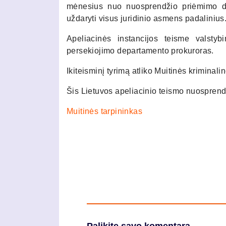
mėnesius nuo nuosprendžio priėmimo die
uždaryti visus juridinio asmens padalinius
Apeliacinės instancijos teisme valstyb
persekiojimo departamento prokuroras.
Ikiteisminį tyrimą atliko Muitinės krimina
Šis Lietuvos apeliacinio teismo nuosprend
Muitinės tarpininkas