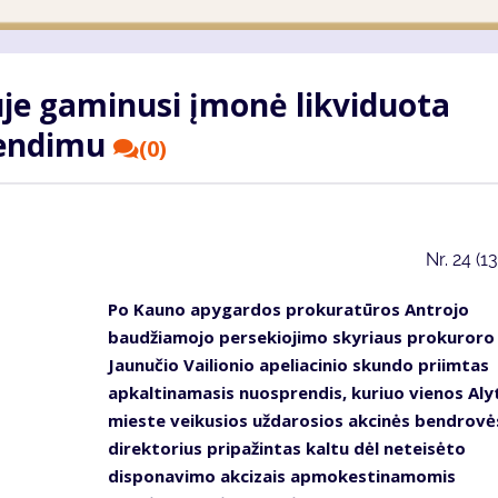
je gaminusi įmonė likviduota
rendimu
(0)
Nr.
24 (1
Po Kauno apygardos prokuratūros Antrojo
baudžiamojo persekiojimo skyriaus prokuroro
Jaunučio Vailionio apeliacinio skundo priimtas
apkaltinamasis nuosprendis, kuriuo vienos Aly
mieste veikusios uždarosios akcinės bendrovė
direktorius pripažintas kaltu dėl neteisėto
disponavimo akcizais apmokestinamomis