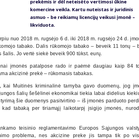
prekėmis ir dėl neteisėto vertimosi ūkine
komercine veikla. Kartu nuteistas ir juridinis
asmuo – be reikiamų licencijų veikusi įmonė –
likviduota.
piu nuo 2018 m. rugsėjo 6 d. iki 2018 m. rugsėjo 24 d. įmo
komojo tabako. Dalis rūkomojo tabako – beveik 11 tonų – 
šalis. Jo vertė siekė beveik 900 tūkst. eurų.
eigūnai įmonės patalpose rado ir paėmė daugiau kaip 84 t
nama akcizinė prekė – rūkomasis tabakas.
o, kai Muitinės kriminalinė tarnyba gavo duomenų, jog įm
ngos šalių šešėlinei ekonomikai tiekia labai didelius kieki
nį tyrimą šie duomenys pasitvirtino – iš įmonės parduoto perd
, kad tabaką per tiriamąjį laikotarpį įsigijo įmonės, nuro
kankamo teisinio reglamentavimo Europos Sąjungos valst
imo problema, nes akcizine preke jis tampa tik po vis