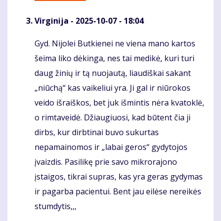
Virginija
- 2025-10-07 - 18:04
Gyd. Nijolei Butkienei ne viena mano kartos
Komentaras
šeima liko dėkinga, nes tai medikė, kuri turi
daug žinių ir tą nuojautą, liaudiškai sakant
„niūchą“ kas vaikeliui yra. Ji gal ir niūrokos
veido išraiškos, bet juk išmintis nėra kvatoklė,
o rimtaveidė. Džiaugiuosi, kad būtent čia ji
dirbs, kur dirbtinai buvo sukurtas
nepamainomos ir „labai geros“ gydytojos
įvaizdis. Pasilikę prie savo mikrorajono
įstaigos, tikrai supras, kas yra geras gydymas
ir pagarba pacientui. Bent jau eilėse nereikės
stumdytis,,,