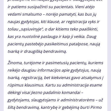
ir patiems susipažinti su pacientais. Vieni atėjo
vedami smalsumo – norėjo pamatyti, kas bus jų
naujas gydytojas, kiti klausė, ar registracija vyks ir
toliau „sąsiuvinyje“, o dar kitiems teko paaiškinti,
kas yra nuotolinė paslauga ir kaip ji veikia. Daug
pacientų pastebėjo pasikeitimus patalpose, naują
tvarką ir draugišką bendravimą.
Žinoma, turėjome ir pasimetusių pacientų, kuriems
reikėjo daugiau informacijos apie gydytojus, naują
tvarką, regsitraciją, bet kiekvienas gavo atsakymus į
rūpimus klausimus. Kartu su administracija esame
dėkingi visai Jiezno padalinio komandai –
gydytojams, slaugytojams ir administratorėms – už
šiltą bendravimą, kantrybę ir gebėjimą burti Pirmo