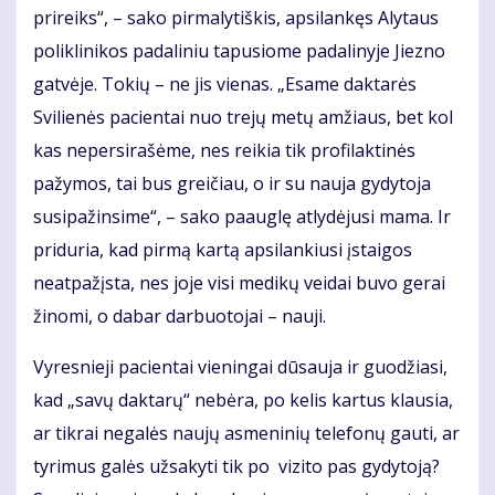
prireiks“, – sako pirmalytiškis, apsilankęs Alytaus
poliklinikos padaliniu tapusiome padalinyje Jiezno
gatvėje. Tokių – ne jis vienas. „Esame daktarės
Svilienės pacientai nuo trejų metų amžiaus, bet kol
kas nepersirašėme, nes reikia tik profilaktinės
pažymos, tai bus greičiau, o ir su nauja gydytoja
susipažinsime“, – sako paauglę atlydėjusi mama. Ir
priduria, kad pirmą kartą apsilankiusi įstaigos
neatpažįsta, nes joje visi medikų veidai buvo gerai
žinomi, o dabar darbuotojai – nauji.
Vyresnieji pacientai vieningai dūsauja ir guodžiasi,
kad „savų daktarų“ nebėra, po kelis kartus klausia,
ar tikrai negalės naujų asmeninių telefonų gauti, ar
tyrimus galės užsakyti tik po vizito pas gydytoją?