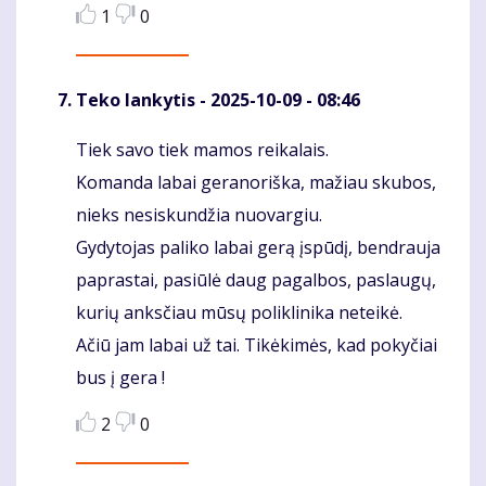
1
0
Teko lankytis
- 2025-10-09 - 08:46
Tiek savo tiek mamos reikalais.
Komentaras
Komanda labai geranoriška, mažiau skubos,
nieks nesiskundžia nuovargiu.
Gydytojas paliko labai gerą įspūdį, bendrauja
paprastai, pasiūlė daug pagalbos, paslaugų,
kurių anksčiau mūsų poliklinika neteikė.
Ačiū jam labai už tai. Tikėkimės, kad pokyčiai
bus į gera !
2
0