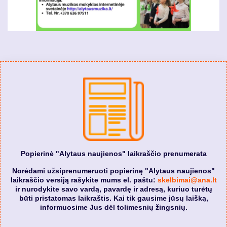
Popierinė "Alytaus naujienos" laikraščio prenumerata
Norėdami užsiprenumeruoti popierinę "Alytaus naujienos"
laikraščio versiją rašykite mums el. paštu:
skelbimai@ana.lt
ir nurodykite savo vardą, pavardę ir adresą, kuriuo turėtų
būti pristatomas laikraštis. Kai tik gausime jūsų laišką,
informuosime Jus dėl tolimesnių žingsnių.