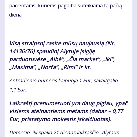
pacientams, kuriems pagalba suteikiama tą pačią
dieną.
Visą straipsnį rasite mūsų naujausią (Nr.
14136/76) spaudinį Alytuje įsigiję
parduotuvėse „Aibė“, „Čia market“, „Iki“,
„Maxima“, „Norfa“, „Rimi“ ir kt.
Antradienio numeris kainuoja 1 Eur, savaitgalio –
1,1 Eur.
Laikraštį prenumeruoti yra daug pigiau, ypač
visiems ateinantiems metams (dabar – 0,77
Eur, pristatymo mokestis įskaičiuotas).
Dėmesio: iki spalio 21 dienos laikraščio „Alytaus