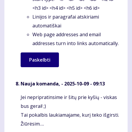
<h3 id> <h4 id> <h5 id> <h6 id>
Linijos ir paragrafai atskiriami
automatiškai
Web page addresses and email
addresses turn into links automatically.
Nauja komanda,
- 2025-10-09 - 09:13
Jei nepripratinsime ir šitų prie kyšių - viskas
Komentaras
bus gerai! ;)
Tai pokalbis laukiamajame, kurį teko išgirsti.
Žiūrėsim….