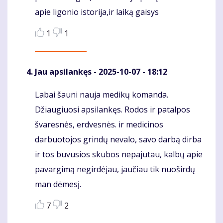
apie ligonio istorija,ir laiką gaisys
1
1
Jau apsilankęs
- 2025-10-07 - 18:12
Labai šauni nauja medikų komanda.
Komentaras
Džiaugiuosi apsilankęs. Rodos ir patalpos
švaresnės, erdvesnės. ir medicinos
darbuotojos grindų nevalo, savo darbą dirba
ir tos buvusios skubos nepajutau, kalbų apie
pavargimą negirdėjau, jaučiau tik nuoširdų
man dėmesį.
7
2