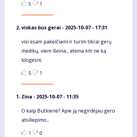
5
1
viskas bus gerai
- 2025-10-07 - 17:31
visi esam pakeičiami ir turim tikrai gerų
Komentaras
medikų, vieni išeina , ateina kiti ne ką
blogesni.
5
1
Zina
- 2025-10-07 - 11:35
O kaip Butkienė? Apie ją negirdėjau gero
Komentaras
atsiliepimo...
1
0