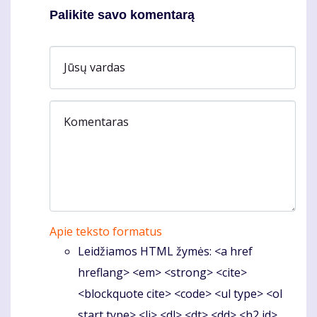
Palikite savo komentarą
Jūsų vardas
Komentaras
Apie teksto formatus
Leidžiamos HTML žymės: <a href
hreflang> <em> <strong> <cite>
<blockquote cite> <code> <ul type> <ol
start type> <li> <dl> <dt> <dd> <h2 id>