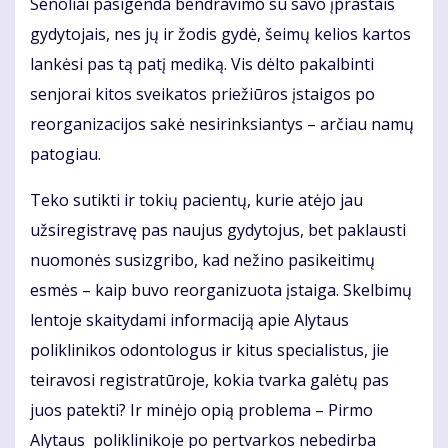
Senoliai pasigenda bendravimo su savo įprastais
gydytojais, nes jų ir žodis gydė, šeimų kelios kartos
lankėsi pas tą patį mediką. Vis dėlto pakalbinti
senjorai kitos sveikatos priežiūros įstaigos po
reorganizacijos sakė nesirinksiantys – arčiau namų
patogiau.
Teko sutikti ir tokių pacientų, kurie atėjo jau
užsiregistravę pas naujus gydytojus, bet paklausti
nuomonės susizgribo, kad nežino pasikeitimų
esmės – kaip buvo reorganizuota įstaiga. Skelbimų
lentoje skaitydami informaciją apie Alytaus
poliklinikos odontologus ir kitus specialistus, jie
teiravosi registratūroje, kokia tvarka galėtų pas
juos patekti? Ir minėjo opią problema – Pirmo
Alytaus poliklinikoje po pertvarkos nebedirba