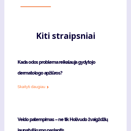
Kiti straipsniai
Kada odos problema reikalauja gydytojo
dermatologo apžiūros?
Skaityti daugiau
Veido patempimas – ne tik Holivudo žvaigždžių
jaunatviškumo paslaptis