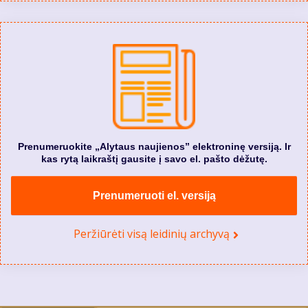
Prenumeruokite „Alytaus naujienos” elektroninę versiją. Ir
kas rytą laikraštį gausite į savo el. pašto dėžutę.
Prenumeruoti el. versiją
Peržiūrėti visą leidinių archyvą