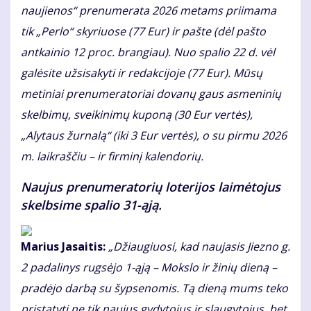
naujienos“ prenumerata 2026 metams priimama
tik „Perlo“ skyriuose (77 Eur) ir pašte (dėl pašto
antkainio 12 proc. brangiau). Nuo spalio 22 d. vėl
galėsite užsisakyti ir redakcijoje (77 Eur). Mūsų
metiniai prenumeratoriai dovanų gaus asmeninių
skelbimų, sveikinimų kuponą (30 Eur vertės),
„Alytaus žurnalą“ (iki 3 Eur vertės), o su pirmu 2026
m. laikraščiu – ir firminį kalendorių.
Naujus prenumeratorių loterijos laimėtojus
skelbsime spalio 31-ąją.
Marius Jasaitis:
„Džiaugiuosi, kad naujasis Jiezno g.
2 padalinys rugsėjo 1-ąją – Mokslo ir žinių dieną –
pradėjo darbą su šypsenomis. Tą dieną mums teko
pristatyti ne tik naujus gydytojus ir slaugytojus, bet