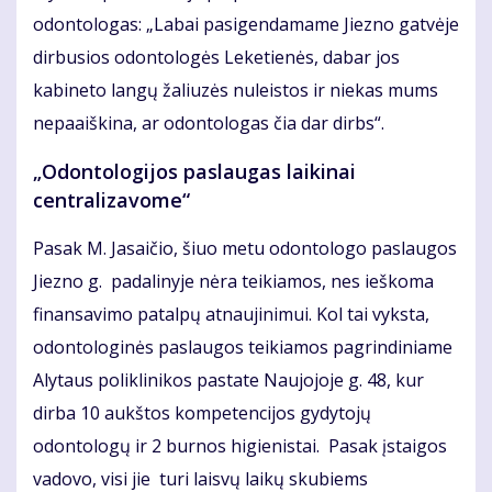
odontologas: „Labai pasigendamame Jiezno gatvėje
dirbusios odontologės Leketienės, dabar jos
kabineto langų žaliuzės nuleistos ir niekas mums
nepaaiškina, ar odontologas čia dar dirbs“.
„Odontologijos paslaugas laikinai
centralizavome“
Pasak M. Jasaičio, šiuo metu odontologo paslaugos
Jiezno g. padalinyje nėra teikiamos, nes ieškoma
finansavimo patalpų atnaujinimui. Kol tai vyksta,
odontologinės paslaugos teikiamos pagrindiniame
Alytaus poliklinikos pastate Naujojoje g. 48, kur
dirba 10 aukštos kompetencijos gydytojų
odontologų ir 2 burnos higienistai. Pasak įstaigos
vadovo, visi jie turi laisvų laikų skubiems