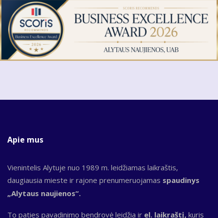
Apie mus
Vienintelis Alytuje nuo 1989 m. leidžiamas laikraštis,
daugiausia mieste ir rajone prenumeruojamas
spaudinys
„Alytaus naujienos“.
To paties pavadinimo bendrovė leidžia ir
el. laikraštį,
kuris