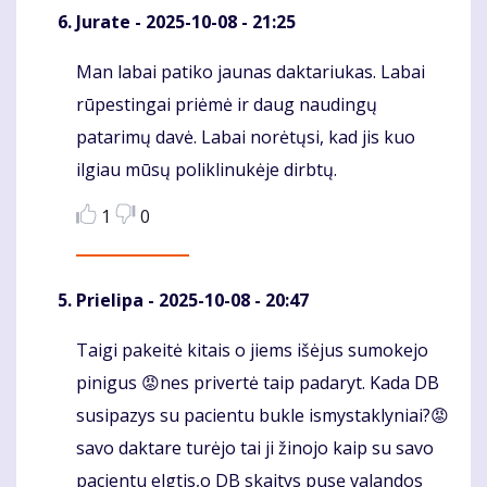
Jurate
- 2025-10-08 - 21:25
Man labai patiko jaunas daktariukas. Labai
Komentaras
rūpestingai priėmė ir daug naudingų
patarimų davė. Labai norėtųsi, kad jis kuo
ilgiau mūsų poliklinukėje dirbtų.
1
0
Prielipa
- 2025-10-08 - 20:47
Taigi pakeitė kitais o jiems išėjus sumokejo
Komentaras
pinigus 😡nes privertė taip padaryt. Kada DB
susipazys su pacientu bukle ismystaklyniai?😡
savo daktare turėjo tai ji žinojo kaip su savo
pacientu elgtis,o DB skaitys pusę valandos