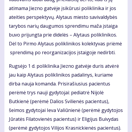
atimama Jiezno gatvėje įsikūrusi poliklinika ir jos
ateities perspektyvų. Alytaus miesto savivaldybės
tarybos narių daugumos sprendimu maža įstaiga
buvo prijungta prie didelės – Alytaus poliklinikos.
Dėl to Pirmo Alytaus poliklinikos kolektyvas priėmė
sprendimą po reorganizacijos įstaigoje nedirbti.
Rugsėjo 1 d. poliklinika Jiezno gatvėje duris atvėrė
jau kaip Alytaus poliklinikos padalinys, kuriame
dirba nauja komanda. Prisirašiusius pacientus
perėmė trys nauji gydytojai: pediatrė Nijolė
Butkienė (perėmė Dalios Svilienės pacientus),
šeimos gydytojai Ieva Valiūnienė (perėmė gydytojos
Jūratės Filatovienės pacientus) ir Eligijus Buivydas
(perėmė gydytojos Vilijos Krasnickienės pacientus).