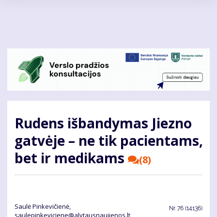
Pereiti
į
pagrindinį
turinį
Rudens išbandymas Jiezno
gatvėje – ne tik pacientams,
bet ir medikams
(8)
Saulė Pinkevičienė,
Nr.
76 (14136)
saulepinkeviciene@alytausnaujienos.lt