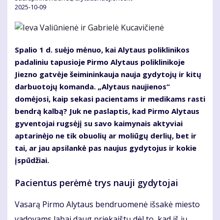
2025-10-09
Spalio 1 d. suėjo mėnuo, kai Alytaus poliklinikos
padaliniu tapusioje Pirmo Alytaus poliklinikoje
Jiezno gatvėje šeimininkauja nauja gydytojų ir kitų
darbuotojų komanda. „Alytaus naujienos“
domėjosi, kaip sekasi pacientams ir medikams rasti
bendrą kalbą? Juk ne paslaptis, kad Pirmo Alytaus
gyventojai rugsėjį su savo kaimynais aktyviai
aptarinėjo ne tik obuolių ar moliūgų derlių, bet ir
tai, ar jau apsilankė pas naujus gydytojus ir kokie
įspūdžiai.
Pacientus perėmė trys nauji gydytojai
Vasarą Pirmo Alytaus bendruomenė išsakė miesto
vadovams labai daug priekaištų dėl to, kad iš jų