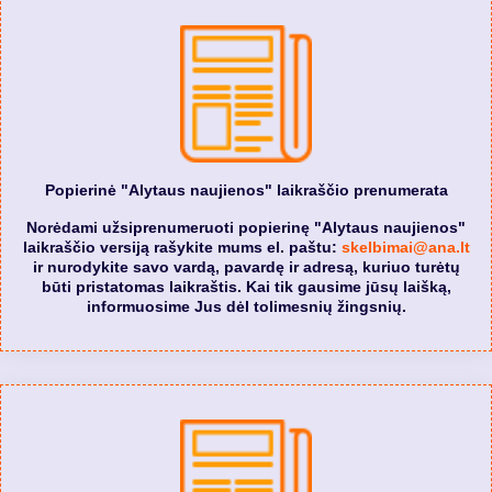
Popierinė "Alytaus naujienos" laikraščio prenumerata
Norėdami užsiprenumeruoti popierinę "Alytaus naujienos"
laikraščio versiją rašykite mums el. paštu:
skelbimai@ana.lt
ir nurodykite savo vardą, pavardę ir adresą, kuriuo turėtų
būti pristatomas laikraštis. Kai tik gausime jūsų laišką,
informuosime Jus dėl tolimesnių žingsnių.