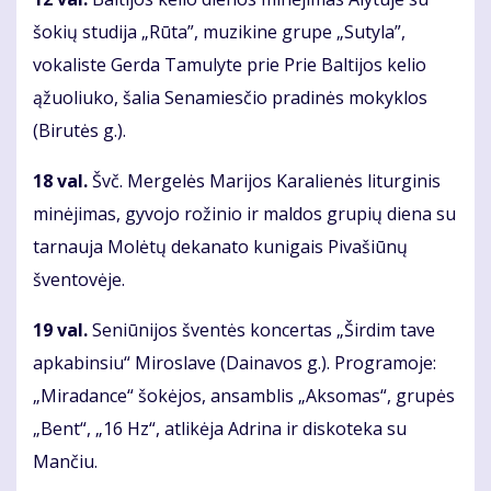
šokių studija „Rūta”, muzikine grupe „Sutyla”,
vokaliste Gerda Tamulyte prie Prie Baltijos kelio
ąžuoliuko, šalia Senamiesčio pradinės mokyklos
(Birutės g.).
18 val.
Švč. Mergelės Marijos Karalienės liturginis
minėjimas, gyvojo rožinio ir maldos grupių diena su
tarnauja Molėtų dekanato kunigais Pivašiūnų
šventovėje.
19 val.
Seniūnijos šventės koncertas „Širdim tave
apkabinsiu“ Miroslave (Dainavos g.). Programoje:
„Miradance“ šokėjos, ansamblis „Aksomas“, grupės
„Bent“, „16 Hz“, atlikėja Adrina ir diskoteka su
Mančiu.