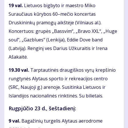
19 val.
Lietuvos bigbyto ir maestro Miko
Suraučiaus kūrybos 60–mečio koncertas
Druskininkų pramogų aikštėje (Vilniaus al.).
Koncertuos: grupės „Bassvim“, „Bravo XXL“, „Huge
soul", „Gazblues" (Lenkija), Eddie Dove band
(Latviją). Renginį ves Darius Užkuraitis ir Irena
Ašakaitė.
19.30 val.
Tarptautinės draugiškos vyrų krepšinio
rungtynės Alytaus sporto ir rekreacijos centro
(SRC, Naujoji g.) arenoje. Susitinka Lietuvos ir
Islandijos nacionalinės rinktinės. Su bilietais.
Rugpjūčio 23 d., šeštadienį:
9 val.
Bagažinių turgelis Alytaus aerodrome