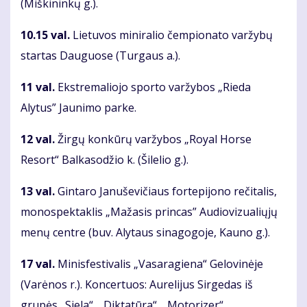
(Miškininkų g.).
10.15 val.
Lietuvos miniralio čempionato varžybų
startas Dauguose (Turgaus a.).
11 val.
Ekstremaliojo sporto varžybos „Rieda
Alytus” Jaunimo parke.
12 val.
Žirgų konkūrų varžybos „Royal Horse
Resort“ Balkasodžio k. (Šilelio g.).
13 val.
Gintaro Januševičiaus fortepijono rečitalis,
monospektaklis „Mažasis princas” Audiovizualiųjų
menų centre (buv. Alytaus sinagogoje, Kauno g.).
17 val.
Minisfestivalis „Vasaragiena“ Gelovinėje
(Varėnos r.). Koncertuos: Aurelijus Sirgedas iš
grupės „Siela“, „Diktatūra“, „Motorizer“,