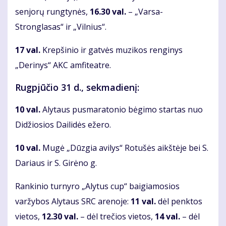
senjorų rungtynės,
16.30 val.
– „Varsa-
Stronglasas“ ir „Vilnius“.
17 val.
Krepšinio ir gatvės muzikos renginys
„Derinys“ AKC amfiteatre.
Rugpjūčio 31 d., sekmadienį:
10 val.
Alytaus pusmaratonio bėgimo startas nuo
Didžiosios Dailidės ežero.
10 val.
Mugė „Dūzgia avilys“ Rotušės aikštėje bei S.
Dariaus ir S. Girėno g.
Rankinio turnyro „Alytus cup“ baigiamosios
varžybos Alytaus SRC arenoje:
11 val.
dėl penktos
vietos,
12.30 val.
– dėl trečios vietos,
14 val.
– dėl