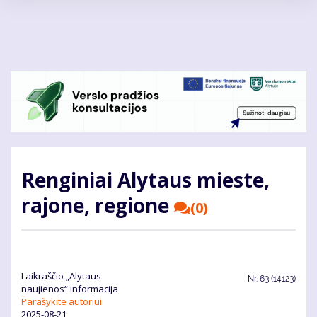
Pereiti
į
pagrindinį
turinį
Renginiai Alytaus mieste,
rajone, regione
(0)
Laikraščio „Alytaus
Nr.
63 (14123)
naujienos“ informacija
Parašykite autoriui
2025-08-21