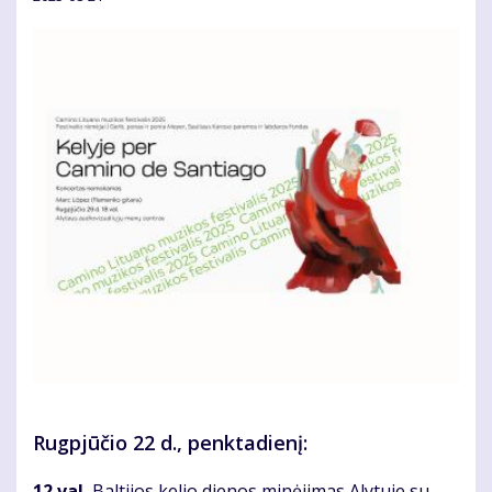
Rugpjūčio 22 d., penktadienį:
12 val.
Baltijos kelio dienos minėjimas Alytuje su