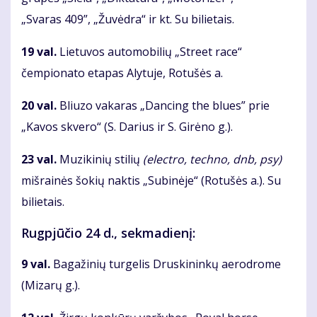
„Svaras
409”,
„Žuvėdra“ ir kt. Su bilietais.
19 val.
Lietuvos automobilių „Street race“
čempionato etapas Alytuje, Rotušės a.
20 val.
Bliuzo vakaras „Dancing the blues” prie
„Kavos skvero“ (S. Darius ir S. Girėno g.).
23 val.
Muzikinių stilių
(electro, techno, dnb, psy)
mišrainės šokių naktis „Subinėje“ (Rotušės a.). Su
bilietais.
Rugpjūčio 24 d., sekmadienį:
9 val.
Bagažinių turgelis Druskininkų aerodrome
(Mizarų g.).