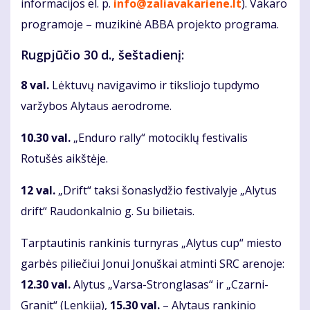
informacijos el. p.
info@zaliavakariene.lt
). Vakaro
programoje – muzikinė ABBA projekto programa.
Rugpjūčio 30 d., šeštadienį:
8 val.
Lėktuvų navigavimo ir tiksliojo tupdymo
varžybos Alytaus aerodrome.
10.30 val.
„Enduro rally“ motociklų festivalis
Rotušės aikštėje.
12 val.
„Drift“ taksi šonaslydžio festivalyje „Alytus
drift“ Raudonkalnio g. Su bilietais.
Tarptautinis rankinis turnyras „Alytus cup“ miesto
garbės piliečiui Jonui Jonuškai atminti SRC arenoje:
12.30 val.
Alytus „Varsa-Stronglasas“ ir „Czarni-
Granit“ (Lenkija),
15.30 val.
– Alytaus rankinio