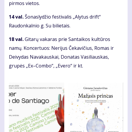
pirmos vietos.
14 val.
Šonaslydžio festivalis „Alytus drift“
Raudonkalnio g. Su bilietais.
18 val.
Gitarų vakaras prie Santaikos kultūros
namų. Koncertuos: Nerijus Čekavičius, Romas ir
Deivydas Navakauskai, Donatas Vasiliauskas,
grupės „Ex–Combo“, „Evero“ ir kt.