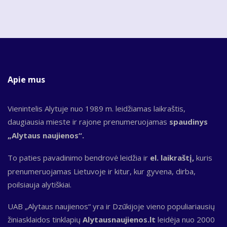
Apie mus
Vienintelis Alytuje nuo 1989 m. leidžiamas laikraštis,
daugiausia mieste ir rajone prenumeruojamas
spaudinys
„Alytaus naujienos“.
To paties pavadinimo bendrovė leidžia ir
el. laikraštį,
kuris
prenumeruojamas Lietuvoje ir kitur, kur gyvena, dirba,
poilsiauja alytiškiai.
UAB „Alytaus naujienos“ yra ir Dzūkijoje vieno populiariausių
žiniasklaidos tinklapių
Alytausnaujienos.lt
leidėja nuo 2000