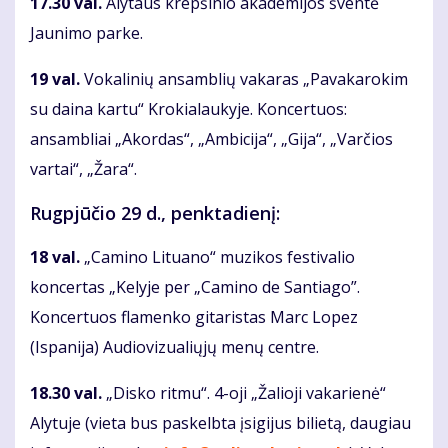
17.30 val.
Alytaus krepšinio akademijos šventė
Jaunimo parke.
19 val.
Vokalinių ansamblių vakaras „Pavakarokim
su daina kartu“ Krokialaukyje. Koncertuos:
ansambliai „Akordas“, „Ambicija“, „Gija“, „Varčios
vartai“, „Žara“.
Rugpjūčio 29 d., penktadienį:
18 val.
„Camino Lituano“ muzikos festivalio
koncertas „Kelyje per „Camino de Santiago”.
Koncertuos flamenko gitaristas Marc Lopez
(Ispanija) Audiovizualiųjų menų centre.
18.30 val.
„Disko ritmu“. 4-oji „Žalioji vakarienė“
Alytuje (vieta bus paskelbta įsigijus bilietą, daugiau