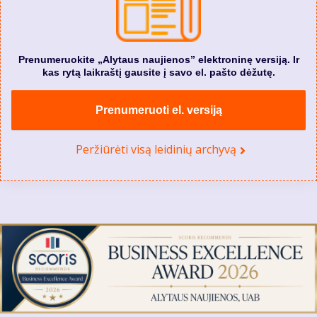
Prenumeruokite „Alytaus naujienos” elektroninę versiją. Ir
kas rytą laikraštį gausite į savo el. pašto dėžutę.
Prenumeruoti el. versiją
Peržiūrėti visą leidinių archyvą