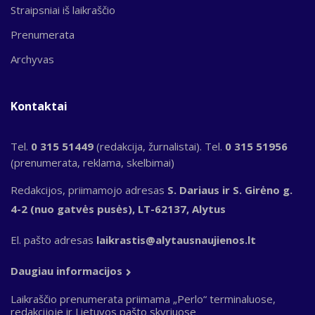
Straipsniai iš laikraščio
Prenumerata
Archyvas
Kontaktai
Tel.
0 315 51449
(redakcija, žurnalistai). Tel.
0 315 51956
(prenumerata, reklama, skelbimai)
Redakcijos, priimamojo adresas
S. Dariaus ir S. Girėno g.
4-2 (nuo gatvės pusės), LT-62137, Alytus
El. pašto adresas
laikrastis@alytausnaujienos.lt
Daugiau informacijos
Laikraščio prenumerata priimama „Perlo“ terminaluose,
redakcijoje ir Lietuvos pašto skyriuose