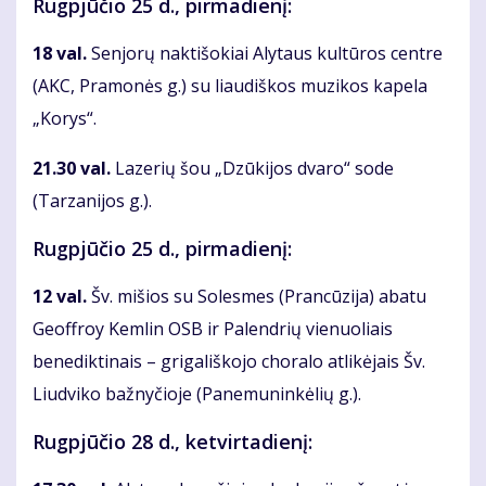
Rugpjūčio 25 d., pirmadienį:
18 val.
Senjorų naktišokiai Alytaus kultūros centre
(AKC, Pramonės g.) su liaudiškos muzikos kapela
„Korys“.
21.30 val.
Lazerių šou „Dzūkijos dvaro“ sode
(Tarzanijos g.).
Rugpjūčio 25 d., pirmadienį:
12 val.
Šv. mišios su Solesmes (Prancūzija) abatu
Geoffroy Kemlin OSB ir Palendrių vienuoliais
benediktinais – grigališkojo choralo atlikėjais Šv.
Liudviko bažnyčioje (Panemuninkėlių g.).
Rugpjūčio 28 d., ketvirtadienį: