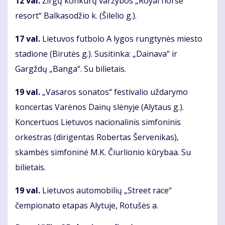
12 val.
Žirgų konkūrų varžybos „Royal horse
resort“ Balkasodžio k. (Šilelio g.).
17 val.
Lietuvos futbolo A lygos rungtynės miesto
stadione (Birutės g.). Susitinka: „Dainava“ ir
Gargždų „Banga“. Su bilietais.
19 val.
„Vasaros sonatos“ festivalio uždarymo
koncertas Varėnos Dainų slėnyje (Alytaus g.).
Koncertuos Lietuvos nacionalinis simfoninis
orkestras (dirigentas Robertas Šervenikas),
skambės simfoninė M.K. Čiurlionio kūrybaa. Su
bilietais.
19 val.
Lietuvos automobilių „Street race“
čempionato etapas Alytuje, Rotušės a.