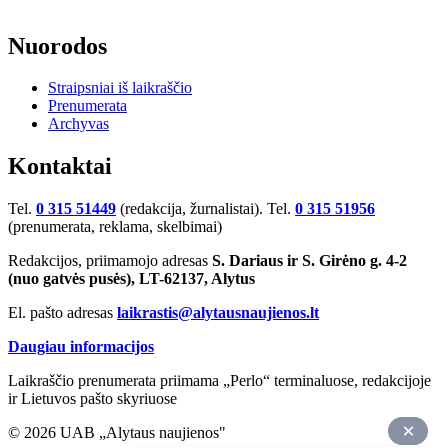
Nuorodos
Straipsniai iš laikraščio
Prenumerata
Archyvas
Kontaktai
Tel.
0 315 51449
(redakcija, žurnalistai). Tel.
0 315 51956
(prenumerata, reklama, skelbimai)
Redakcijos, priimamojo adresas
S. Dariaus ir S. Girėno g. 4-2
(nuo gatvės pusės), LT-62137, Alytus
El. pašto adresas
laikrastis@alytausnaujienos.lt
Daugiau informacijos
Laikraščio prenumerata priimama „Perlo“ terminaluose, redakcijoje
ir Lietuvos pašto skyriuose
© 2026 UAB „Alytaus naujienos"