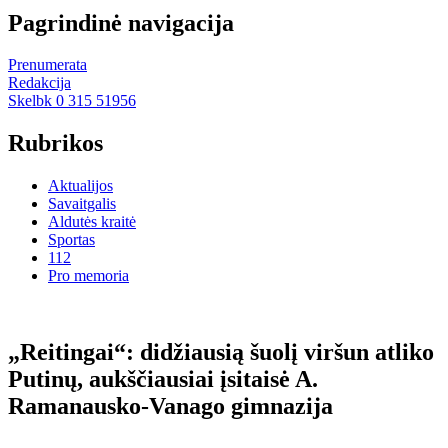
Pagrindinė navigacija
Prenumerata
Redakcija
Skelbk 0 315 51956
Rubrikos
Aktualijos
Savaitgalis
Aldutės kraitė
Sportas
112
Pro memoria
„Reitingai“: didžiausią šuolį viršun atliko
Putinų, aukščiausiai įsitaisė A.
Ramanausko-Vanago gimnazija