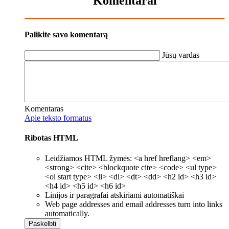
Komentarai
Palikite savo komentarą
Jūsų vardas
Komentaras
Apie teksto formatus
Ribotas HTML
Leidžiamos HTML žymės: <a href hreflang> <em>
<strong> <cite> <blockquote cite> <code> <ul type>
<ol start type> <li> <dl> <dt> <dd> <h2 id> <h3 id>
<h4 id> <h5 id> <h6 id>
Linijos ir paragrafai atskiriami automatiškai
Web page addresses and email addresses turn into links
automatically.