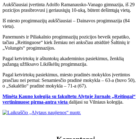
Aukščiausiai įvertinta Adolfo Ramanausko-Vanago gimnazija, iš 29
pozicijos prasibrovusi į geriausiųjų 10-uką, būtent dešimtąją vietą.
Iš miesto progimnazijų aukščiausiai – Dainavos progimnazija (84
vieta).
Panemunės ir Piliakalnio progimnazijų pozicijos beveik nepatiko,
tačiau „Reitinguose“ kiek žemiau nei anksčiau atsidūrė Šaltinių ir
„Volungės“ progimnazijos.
Pagal ketvirtokų ir aštuntokų akademinius pasiekimus, ženklią
pažangą užfiksavo Likiškėlių progimnazija.
Pagal ketvirtokų pasiekimus, miesto pradinės mokyklos įvertintos
prasčiau nei pernai: Senamiesčio pradinė mokykla – 63-a (buvo 50),
o „Sakalėlio“ pradinė mokykla – 71-a (67).
Minėta Kauno kolegija su fakultetu Alytuje žurnalo „Reitingai“
vertinimuose pirma-antra vieta
dalijasi su Vilniaus kolegija.