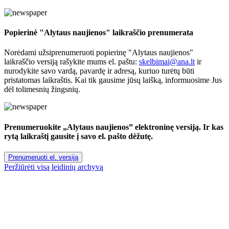
Popierinė "Alytaus naujienos" laikraščio prenumerata
Norėdami užsiprenumeruoti popierinę "Alytaus naujienos"
laikraščio versiją rašykite mums el. paštu:
skelbimai@ana.lt
ir
nurodykite savo vardą, pavardę ir adresą, kuriuo turėtų būti
pristatomas laikraštis. Kai tik gausime jūsų laišką, informuosime Jus
dėl tolimesnių žingsnių.
Prenumeruokite „Alytaus naujienos” elektroninę versiją. Ir kas
rytą laikraštį gausite į savo el. pašto dėžutę.
Prenumeruoti el. versiją
Peržiūrėti visą leidinių archyvą