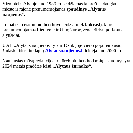
Vienintelis Alytuje nuo 1989 m. leidžiamas laikraštis, daugiausia
mieste ir rajone prenumeruojamas
spaudinys „Alytaus
naujienos“.
To paties pavadinimo bendrovė leidžia ir
el. laikraštį,
kuris
prenumeruojamas Lietuvoje ir kitur, kur gyvena, dirba, poilsiauja
alytiškiai.
UAB „Alytaus naujienos“ yra ir Dzūkijoje vieno populiariausių
žiniasklaidos tinklapių
Alytausnaujienos.lt
leidėja nuo 2000 m.
Naujausias mūsų redakcijos ir kūrybinių bendradarbių spaudinys yra
2024 metais pradėtas leisti
„Alytaus žurnalas“.