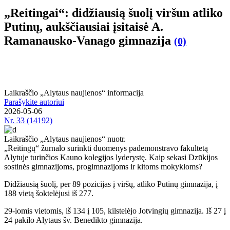
„Reitingai“: didžiausią šuolį viršun atliko
Putinų, aukščiausiai įsitaisė A.
Ramanausko-Vanago gimnazija
(0)
Laikraščio „Alytaus naujienos“ informacija
Parašykite autoriui
2026-05-06
Nr.
33 (14192)
Laikraščio „Alytaus naujienos“ nuotr.
„Reitingų“ žurnalo surinkti duomenys pademonstravo fakultetą
Alytuje turinčios Kauno kolegijos lyderystę. Kaip sekasi Dzūkijos
sostinės gimnazijoms, progimnazijoms ir kitoms mokykloms?
Didžiausią šuolį, per 89 pozicijas į viršų, atliko Putinų gimnazija, į
188 vietą šoktelėjusi iš 277.
29-iomis vietomis, iš 134 į 105, kilstelėjo Jotvingių gimnazija. Iš 27 į
24 pakilo Alytaus šv. Benedikto gimnazija.