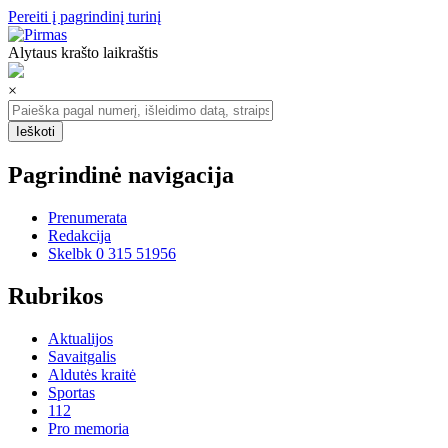
Pereiti į pagrindinį turinį
Alytaus krašto laikraštis
×
Pagrindinė navigacija
Prenumerata
Redakcija
Skelbk 0 315 51956
Rubrikos
Aktualijos
Savaitgalis
Aldutės kraitė
Sportas
112
Pro memoria