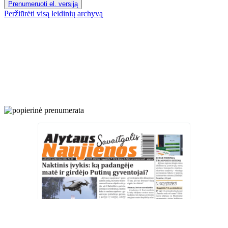
Prenumeruoti el. versiją
Peržiūrėti visą leidinių archyvą