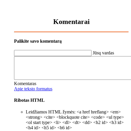
Komentarai
Palikite savo komentarą
Jūsų vardas
Komentaras
Apie teksto formatus
Ribotas HTML
Leidžiamos HTML žymės: <a href hreflang> <em>
<strong> <cite> <blockquote cite> <code> <ul type>
<ol start type> <li> <dl> <dt> <dd> <h2 id> <h3 id>
<h4 id> <h5 id> <h6 id>