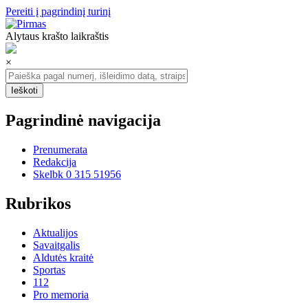
Pereiti į pagrindinį turinį
Alytaus krašto laikraštis
×
Pagrindinė navigacija
Prenumerata
Redakcija
Skelbk 0 315 51956
Rubrikos
Aktualijos
Savaitgalis
Aldutės kraitė
Sportas
112
Pro memoria