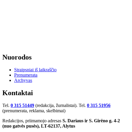
Nuorodos
Straipsniai iš laikraščio
Prenumerata
Archyvas
Kontaktai
Tel.
0 315 51449
(redakcija, žurnalistai). Tel.
0 315 51956
(prenumerata, reklama, skelbimai)
Redakcijos, priimamojo adresas
S. Dariaus ir S. Girėno g. 4-2
(nuo gatvės pusės), LT-62137, Alytus