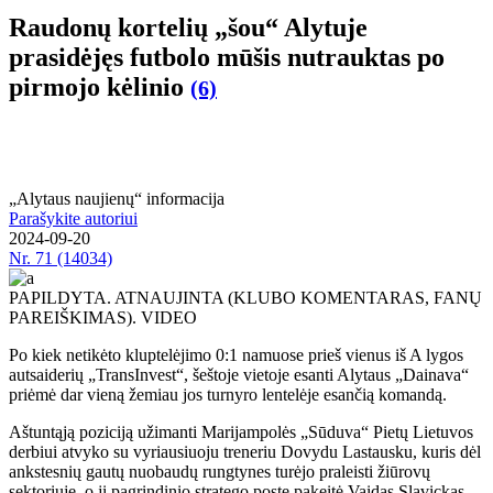
Raudonų kortelių „šou“ Alytuje
prasidėjęs futbolo mūšis nutrauktas po
pirmojo kėlinio
(6)
„Alytaus naujienų“ informacija
Parašykite autoriui
2024-09-20
Nr.
71 (14034)
PAPILDYTA. ATNAUJINTA (KLUBO KOMENTARAS, FANŲ
PAREIŠKIMAS). VIDEO
Po kiek netikėto kluptelėjimo 0:1 namuose prieš vienus iš A lygos
autsaiderių „TransInvest“, šeštoje vietoje esanti Alytaus „Dainava“
priėmė dar vieną žemiau jos turnyro lentelėje esančią komandą.
Aštuntąją poziciją užimanti Marijampolės „Sūduva“ Pietų Lietuvos
derbiui atvyko su vyriausiuoju treneriu Dovydu Lastausku, kuris dėl
ankstesnių gautų nuobaudų rungtynes turėjo praleisti žiūrovų
sektoriuje, o jį pagrindinio stratego poste pakeitė Vaidas Slavickas.