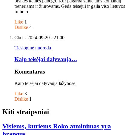
pršikęs kelnes pabėgo. Kur pagarba žaidėjams komandų
treneriams ir žiūrovams. Gėda teisėjui ir gaila viso lietuvos
futbolo.
Like
1
Dislike
4
Cbet
- 2024-09-20 - 21:00
Tiesioginė nuoroda
Kaip teisėjai dalyvauja…
Komentaras
Kaip teisėjai dalyvauja lažybose.
Like
3
Dislike
1
Kiti straipsniai
Visiems, kuriems Roko atminimas yra
brangus