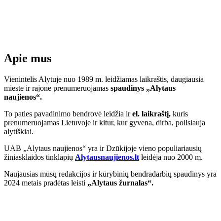
Apie mus
Vienintelis Alytuje nuo 1989 m. leidžiamas laikraštis, daugiausia
mieste ir rajone prenumeruojamas
spaudinys „Alytaus
naujienos“.
To paties pavadinimo bendrovė leidžia ir
el. laikraštį,
kuris
prenumeruojamas Lietuvoje ir kitur, kur gyvena, dirba, poilsiauja
alytiškiai.
UAB „Alytaus naujienos“ yra ir Dzūkijoje vieno populiariausių
žiniasklaidos tinklapių
Alytausnaujienos.lt
leidėja nuo 2000 m.
Naujausias mūsų redakcijos ir kūrybinių bendradarbių spaudinys yra
2024 metais pradėtas leisti
„Alytaus žurnalas“.