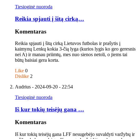
Tiesioginė nuoroda
Reikia spjauti į šitą cirką…
Komentaras
Reikia spjauti į šitą cirką Lietuvos futbolas ir prašytis į
kaimynų Lenkų kokia 3-čią lyga (kurios lygis ko geo geresnis
nei A) ir manau priimtų, mes nuo sienos netoli, o jiems tai
būtų baisiai gera korta.
Like
0
Dislike
2
Audrius
- 2024-09-20 - 22:54
Tiesioginė nuoroda
Iš kur tokių teisėjų gana …
Komentaras
Iš kur tokių teisėjų gana LFF nesugebėjo suvaldyti varžybų ir