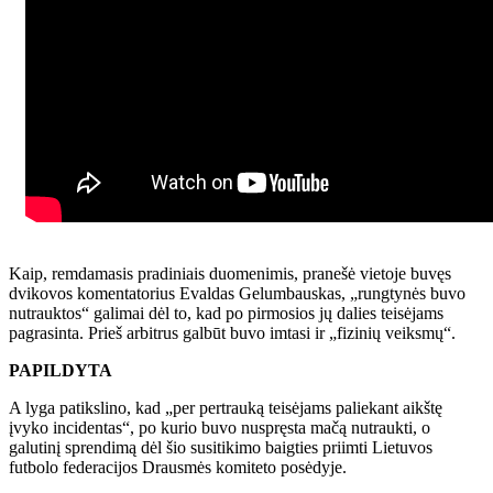
Kaip, remdamasis pradiniais duomenimis, pranešė vietoje buvęs
dvikovos komentatorius Evaldas Gelumbauskas, „rungtynės buvo
nutrauktos“ galimai dėl to, kad po pirmosios jų dalies teisėjams
pagrasinta. Prieš arbitrus galbūt buvo imtasi ir „fizinių veiksmų“.
PAPILDYTA
A lyga patikslino, kad „per pertrauką teisėjams paliekant aikštę
įvyko incidentas“, po kurio buvo nuspręsta mačą nutraukti, o
galutinį sprendimą dėl šio susitikimo baigties priimti Lietuvos
futbolo federacijos Drausmės komiteto posėdyje.