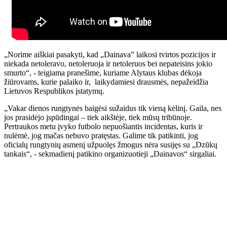
„Norime aiškiai pasakyti, kad „Dainava” laikosi tvirtos pozicijos ir
niekada netoleravo, netoleruoja ir netoleruos bei nepateisins jokio
smurto“, - teigiama pranešime, kuriame Alytaus klubas dėkoja
žiūrovams, kurie palaiko ir, laikydamiesi drausmės, nepažeidžia
Lietuvos Respublikos įstatymų.
„Vakar dienos rungtynės baigėsi sužaidus tik vieną kėlinį. Gaila, nes
jos prasidėjo įspūdingai – tiek aikštėje, tiek mūsų tribūnoje.
Pertraukos metu įvyko futbolo nepuošiantis incidentas, kuris ir
nulėmė, jog mačas nebuvo pratęstas. Galime tik patikinti, jog
oficialų rungtynių asmenį užpuolęs žmogus nėra susijęs su „Dzūkų
tankais“, - sekmadienį patikino organizuotieji „Dainavos“ sirgaliai.