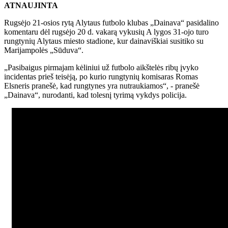
ATNAUJINTA
Rugsėjo 21-osios rytą Alytaus futbolo klubas „Dainava“ pasidalino
komentaru dėl rugsėjo 20 d. vakarą vykusių A lygos 31-ojo turo
rungtynių Alytaus miesto stadione, kur dainaviškiai susitiko su
Marijampolės „Sūduva“.
„Pasibaigus pirmajam kėliniui už futbolo aikštelės ribų įvyko
incidentas prieš teisėją, po kurio rungtynių komisaras Romas
Elsneris pranešė, kad rungtynes yra nutraukiamos“, - pranešė
„Dainava“, nurodanti, kad tolesnį tyrimą vykdys policija.