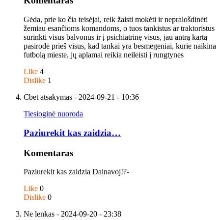
Komentaras
Gėda, prie ko čia teisėjai, reik žaisti mokėti ir nepralošdinėti
žemiau esanĉioms komandoms, o tuos tankistus ar traktoristus
surinkti visus balvonus ir į psichiatrinę visus, jau antrą kartą
pasirodė prieš visus, kad tankai yra besmegeniai, kurie naikina
futbolą mieste, jų aplamai reikia neileisti į rungtynes
Like
4
Dislike
1
Cbet atsakymas
- 2024-09-21 - 10:36
Tiesioginė nuoroda
Paziurekit kas zaidzia…
Komentaras
Paziurekit kas zaidzia Dainavoj!?-
Like
0
Dislike
0
Ne lenkas
- 2024-09-20 - 23:38