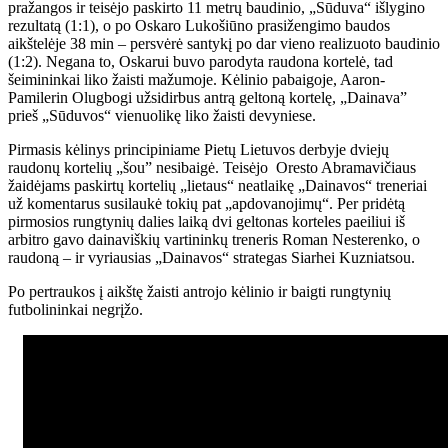
pražangos ir teisėjo paskirto 11 metrų baudinio, „Sūduva“ išlygino
rezultatą (1:1), o po Oskaro Lukošiūno prasižengimo baudos
aikštelėje 38 min – persvėrė santykį po dar vieno realizuoto baudinio
(1:2). Negana to, Oskarui buvo parodyta raudona kortelė, tad
šeimininkai liko žaisti mažumoje. Kėlinio pabaigoje, Aaron-
Pamilerin Olugbogi užsidirbus antrą geltoną kortelę, „Dainava”
prieš „Sūduvos“ vienuolikę liko žaisti devyniese.
Pirmasis kėlinys principiniame Pietų Lietuvos derbyje dviejų
raudonų kortelių „šou” nesibaigė. Teisėjo Oresto Abramavičiaus
žaidėjams paskirtų kortelių „lietaus“ neatlaikę „Dainavos“ treneriai
už komentarus susilaukė tokių pat „apdovanojimų“. Per pridėtą
pirmosios rungtynių dalies laiką dvi geltonas korteles paeiliui iš
arbitro gavo dainaviškių vartininkų treneris Roman Nesterenko, o
raudoną – ir vyriausias „Dainavos“ strategas Siarhei Kuzniatsou.
Po pertraukos į aikštę žaisti antrojo kėlinio ir baigti rungtynių
futbolininkai negrįžo.