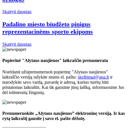
Skaityti daugiau
Padalino miesto biudžeto pinigus
reprezentacinėms sporto ekipoms
Skaityti daugiau
Popierinė "Alytaus naujienos" laikraščio prenumerata
Norėdami užsiprenumeruoti popierinę "Alytaus naujienos"
laikraščio versiją rašykite mums el. paštu:
skelbimai@ana.lt
ir
nurodykite savo vardą, pavardę ir adresą, kuriuo turėtų būti
pristatomas laikraštis. Kai tik gausime jūsų laišką, informuosime Jus
dėl tolimesnių žingsnių.
Prenumeruokite „Alytaus naujienos” elektroninę versiją. Ir kas
rytą laikraštį gausite į savo el. pašto dėžutę.