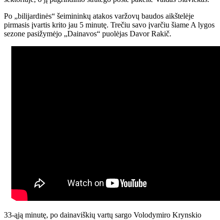
Po „bilijardinės“ šeimininkų atakos varžovų baudos aikštelėje
pirmasis įvartis krito jau 5 minutę. Trečiu savo įvarčiu šiame A lygos
sezone pasižymėjo „Dainavos“ puolėjas Davor Rakič.
33-ąją minutę, po dainaviškių vartų sargo Volodymiro Krynskio