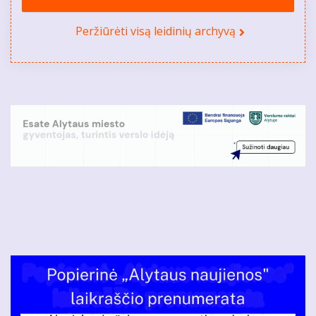
Peržiūrėti visą leidinių archyvą