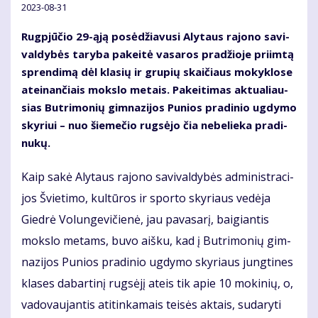
2023-08-31
Rug­pjū­čio 29-ąją po­sė­džia­vu­si Aly­taus ra­jo­no sa­vi­
val­dy­bės ta­ry­ba pa­kei­tė va­sa­ros pra­džio­je pri­im­tą
spren­di­mą dėl kla­sių ir gru­pių skai­čiaus mo­kyk­lo­se
at­ei­nan­čiais moks­lo me­tais. Pa­kei­ti­mas ak­tu­a­liau­
sias But­ri­mo­nių gim­na­zi­jos Pu­nios pra­di­nio ug­dy­mo
sky­riui – nuo šie­me­čio rug­sė­jo čia ne­be­lie­ka pra­di­
nu­kų.
Kaip sa­kė Aly­taus ra­jo­no sa­vi­val­dy­bės ad­mi­nist­ra­ci­
jos Švie­ti­mo, kul­tū­ros ir spor­to sky­riaus ve­dė­ja
Gied­rė Vo­lun­ge­vi­čie­nė, jau pa­va­sa­rį, bai­gian­tis
moks­lo me­tams, bu­vo aiš­ku, kad į But­ri­mo­nių gim­
na­zi­jos Pu­nios pra­di­nio ug­dy­mo sky­riaus jung­ti­nes
kla­ses da­bar­ti­nį rug­sė­jį at­eis tik apie 10 mo­ki­nių, o,
va­do­vau­jan­tis ati­tin­ka­mais tei­sės ak­tais, su­da­ry­ti