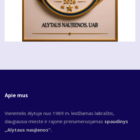
Apie mus
Vienintelis Alytuje nuo 1989 m. leidžiamas laikraštis,
daugiausia mieste ir rajone prenumeruojamas
spaudinys
„Alytaus naujienos“.