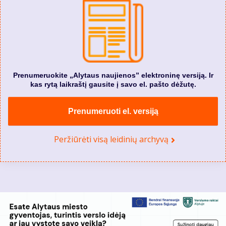
Prenumeruokite „Alytaus naujienos” elektroninę versiją. Ir
kas rytą laikraštį gausite į savo el. pašto dėžutę.
Prenumeruoti el. versiją
Peržiūrėti visą leidinių archyvą