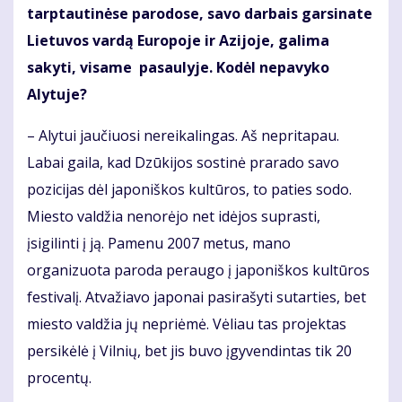
tarptautinėse parodose, savo darbais garsinate
Lietuvos vardą Europoje ir Azijoje, galima
sakyti, visame pasaulyje. Kodėl nepavyko
Alytuje?
– Alytui jaučiuosi nereikalingas. Aš nepritapau.
Labai gaila, kad Dzūkijos sostinė prarado savo
pozicijas dėl japoniškos kultūros, to paties sodo.
Miesto valdžia nenorėjo net idėjos suprasti,
įsigilinti į ją. Pamenu 2007 metus, mano
organizuota paroda peraugo į japoniškos kultūros
festivalį. Atvažiavo japonai pasirašyti sutarties, bet
miesto valdžia jų nepriėmė. Vėliau tas projektas
persikėlė į Vilnių, bet jis buvo įgyvendintas tik 20
procentų.