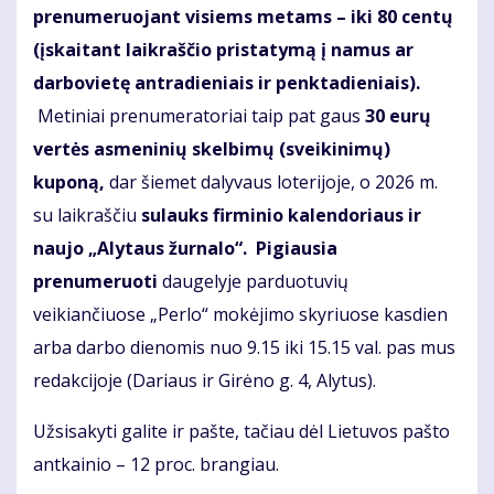
prenumeruojant visiems metams – iki 80 centų
(įskaitant laikraščio pristatymą į namus ar
darbovietę
antradieniais ir penktadieniais
).
Metiniai prenumeratoriai taip pat gaus
30 eurų
vertės asmeninių skelbimų (sveikinimų)
kuponą,
dar šiemet dalyvaus loterijoje, o 2026 m.
su laikraščiu
sul
auks firminio kalendoriaus ir
naujo „Alytaus žurnalo“. Pigiausia
prenumeruoti
daugelyje parduotuvių
veikiančiuose „Perlo“ mokėjimo skyriuose kasdien
arba darbo dienomis nuo 9.15 iki 15.15 val. pas mus
redakcijoje (Dariaus ir Girėno g. 4, Alytus).
Užsisakyti galite ir pašte, tačiau dėl Lietuvos pašto
antkainio – 12 proc. brangiau.