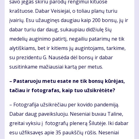
savo jėgas skiriu parodų rengimui kituose
kraštuose. Dabar Veisiejai, o toliau planų turiu
įvairių. Esu užauginęs daugiau kaip 200 bonsų, jų ir
dabar turiu dar daug, sukaupiau didžiulę šių
medelių auginimo patirtį, negailiu patarimų ne tik
alytiškiams, bet ir kitiems jų augintojams, tarkime,
su prezidentu G. Nausėda dėl bonsų ir dabar
susitinkame mažiausiai kartą per metus.
– Pastaruoju metu esate ne tik bonsų kūrėjas,
tačiau ir fotografas, kaip tuo užsikrėtėte?
– Fotografija užsikrėčiau per kovido pandemiją.
Dabar daug paveiksluoju. Neseniai buvau Taline,
greitai vyksiu į fotografų plenerą Šilutėje. Iki dabar
esu užfiksavęs apie 35 paukščių rūšis. Neseniai