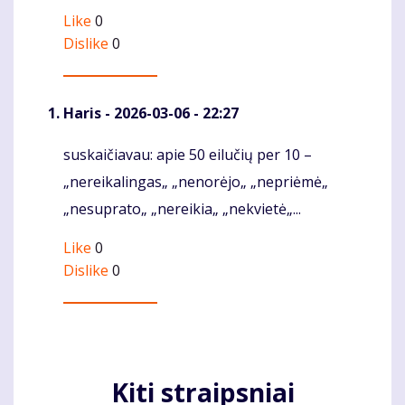
Like
0
Dislike
0
Haris
- 2026-03-06 - 22:27
suskaičiavau: apie 50 eilučių per 10 –
Komentaras
„nereikalingas„ „nenorėjo„ „nepriėmė„
„nesuprato„ „nereikia„ „nekvietė„...
Like
0
Dislike
0
Kiti straipsniai