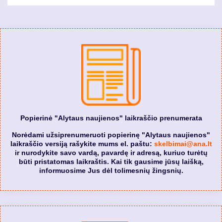
Popierinė "Alytaus naujienos" laikraščio prenumerata
Norėdami užsiprenumeruoti popierinę "Alytaus naujienos"
laikraščio versiją rašykite mums el. paštu:
skelbimai@ana.lt
ir nurodykite savo vardą, pavardę ir adresą, kuriuo turėtų
būti pristatomas laikraštis. Kai tik gausime jūsų laišką,
informuosime Jus dėl tolimesnių žingsnių.