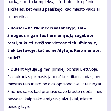
parką, sporto kompleksą – futbolo ir krepšinio
aikšteles, bet vėliau paaiškėjo, kad miesto valdžiai
to nereikia.
– Bonsai – ne tik medis vazonėlyje, tai –
žmogaus ir gamtos harmonija. Ją sugebate
rasti, sukurti svečiose vietose tiek užsienyje,
tiek Lietuvoje, tačiau ne Alytuje. Kaip manote,
kodėl?
– Būtent Alytuje „gimė“ pirmieji bonsai Lietuvoje,
čia sukurtas pirmasis japoniško stiliaus sodas, bet
miestas taip ir liko be didžiojo sodo. Gal ir teisingai
žmonės sako, kad pranašu savo krašte nebūsi, nes
pavydas, kaip sako emigravę alytiškiai, mieste
tiesiog tvyro.