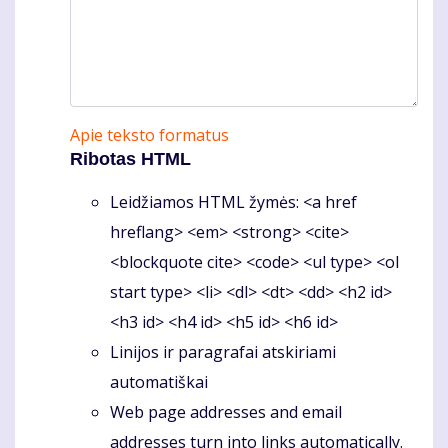
Apie teksto formatus
Ribotas HTML
Leidžiamos HTML žymės: <a href
hreflang> <em> <strong> <cite>
<blockquote cite> <code> <ul type> <ol
start type> <li> <dl> <dt> <dd> <h2 id>
<h3 id> <h4 id> <h5 id> <h6 id>
Linijos ir paragrafai atskiriami
automatiškai
Web page addresses and email
addresses turn into links automatically.