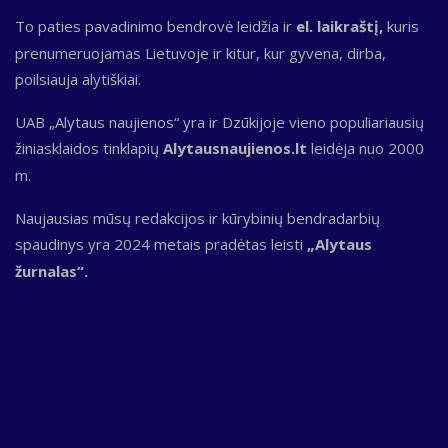
To paties pavadinimo bendrovė leidžia ir
el. laikraštį,
kuris
prenumeruojamas Lietuvoje ir kitur, kur gyvena, dirba,
poilsiauja alytiškiai.
UAB „Alytaus naujienos“ yra ir Dzūkijoje vieno populiariausių
žiniasklaidos tinklapių
Alytausnaujienos.lt
leidėja nuo 2000
m.
Naujausias mūsų redakcijos ir kūrybinių bendradarbių
spaudinys yra 2024 metais pradėtas leisti
„Alytaus
žurnalas“.