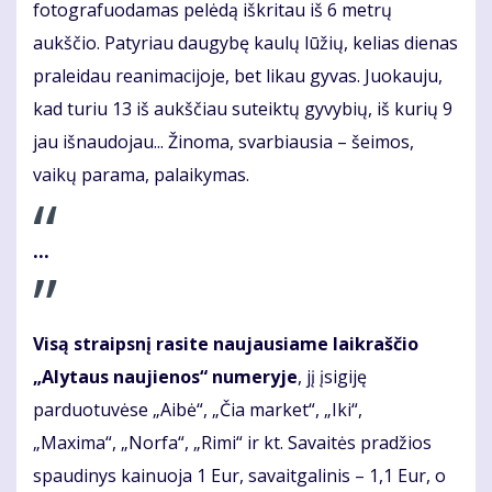
fotografuodamas pelėdą iškritau iš 6 metrų
aukščio. Patyriau daugybę kaulų lūžių, kelias dienas
praleidau reanimacijoje, bet likau gyvas. Juokauju,
kad turiu 13 iš aukščiau suteiktų gyvybių, iš kurių 9
jau išnaudojau... Žinoma, svarbiausia – šeimos,
vaikų parama, palaikymas.
...
Visą straipsnį rasite naujausiame laikraščio
„Alytaus naujienos“ numeryje
, jį įsigiję
parduotuvėse „Aibė“, „Čia market“, „Iki“,
„Maxima“, „Norfa“, „Rimi“ ir kt. Savaitės pradžios
spaudinys kainuoja 1 Eur, savaitgalinis – 1,1 Eur, o