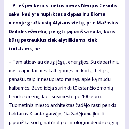
– Prieš penkerius metus meras Nerijus Cesiulis
sakė, kad yra nupirktas sklypas ir siūloma
vienoje gražiausių Alytaus vietų, prie Mažosios
Dailidės ežerėlio, įrengti japonišką sodą, kuris
būtų patrauklus tiek alytiškiams, tiek
turistams, bet...
– Tam atidaviau daug jėgų, energijos. Su dabartiniu
meru apie tai mes kalbėjomės ne kartą, bet jis,
panašu, taip ir nesuprato manęs, apie ką mudu
kalbamės. Buvo idėja surinkti tūkstančio žmonių
bendruomenę, kuri susimestų po 100 eurų.
Tuometinis miesto architektas žadėjo rasti penkis
hektarus Kranto gatvėje, čia žadėjome įkurti
japonišką sodą, natūralų ornitologinį-dendrologinį