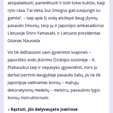
atsipalaiduoti, pamedituoti ir būti tokie kuklūs, kaip
ryto rasa. Tai vieta, kur žmogus gali susijungti su
gamta“, – taip apie šį sodą atsiliepė daug įžymių
pasaulio žmonių, tarp jų ir Japonijos ambasadorius
Lietuvoje Shiro Yamasaki, ir Lietuvos prezidentas
Gitanas Nausėda.
Vis tik didžiausios savo gyvenimo svajonės –
japoniško sodo įkūrimo Dzūkijos sostinėje – K.
Ptakauskui taip ir nepavyko įgyvendinti, nors jo
darbai įvertinti daugybėje pasaulio šalių, jis ne tik
Japonijoje vadinamas bonsų – mažųjų
dekoratyvinių medelių – meistru, pasaulinio lygio
bonsų instruktoriumi.
– Kęstuti, jūs dalyvaujate įvairiose