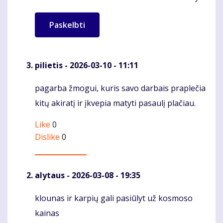
pilietis
- 2026-03-10 - 11:11
pagarba žmogui, kuris savo darbais praplečia
Komentaras
kitų akiratį ir įkvepia matyti pasaulį plačiau.
Like
0
Dislike
0
alytaus
- 2026-03-08 - 19:35
klounas ir karpių gali pasiūlyt už kosmoso
Komentaras
kainas