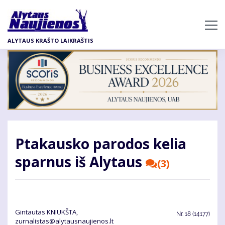
Pereiti
į
pagrindinį
ALYTAUS KRAŠTO LAIKRAŠTIS
turinį
Ptakausko parodos kelia
sparnus iš Alytaus
(3)
Gin­tau­tas KNIUKŠ­TA,
Nr.
18 (14177)
zurnalistas@alytausnaujienos.lt