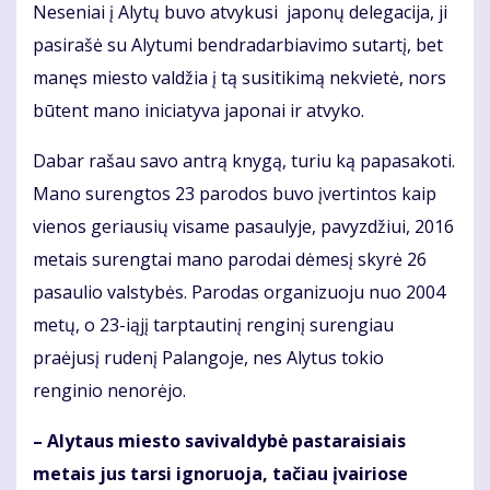
Neseniai į Alytų buvo atvykusi japonų delegacija, ji
pasirašė su Alytumi bendradarbiavimo sutartį, bet
manęs miesto valdžia į tą susitikimą nekvietė, nors
būtent mano iniciatyva japonai ir atvyko.
Dabar rašau savo antrą knygą, turiu ką papasakoti.
Mano surengtos 23 parodos buvo įvertintos kaip
vienos geriausių visame pasaulyje, pavyzdžiui, 2016
metais surengtai mano parodai dėmesį skyrė 26
pasaulio valstybės. Parodas organizuoju nuo 2004
metų, o 23-iąjį tarptautinį renginį surengiau
praėjusį rudenį Palangoje, nes Alytus tokio
renginio nenorėjo.
– Alytaus miesto savivaldybė pastaraisiais
metais jus tarsi ignoruoja, tačiau įvairiose