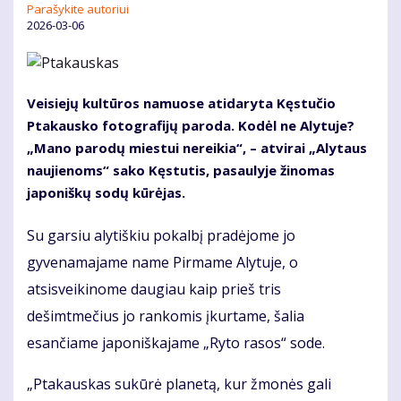
Parašykite autoriui
2026-03-06
Veisiejų kultūros namuose atidaryta Kęstučio
Ptakausko fotografijų paroda. Kodėl ne Alytuje?
„Mano parodų miestui nereikia“, – atvirai „Alytaus
naujienoms“ sako Kęstutis, pasaulyje žinomas
japoniškų sodų kūrėjas.
Su garsiu alytiškiu pokalbį pradėjome jo
gyvenamajame name Pirmame Alytuje, o
atsisveikinome daugiau kaip prieš tris
dešimtmečius jo rankomis įkurtame, šalia
esančiame japoniškajame „Ryto rasos“ sode.
„Ptakauskas sukūrė planetą, kur žmonės gali