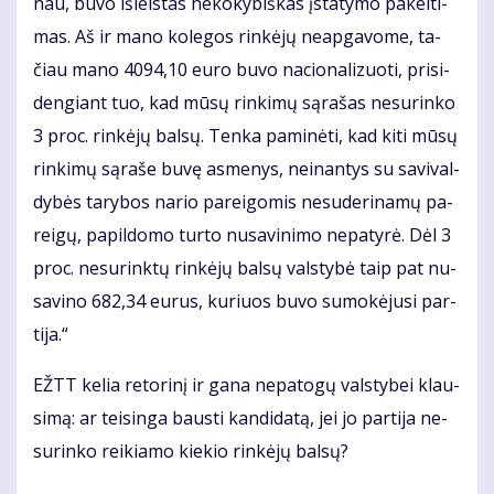
nau, bu­vo iš­leis­tas ne­ko­ky­biš­kas įsta­ty­mo pa­kei­ti­
mas. Aš ir ma­no ko­le­gos rin­kė­jų ne­ap­ga­vo­me, ta­
čiau ma­no 4094,10 eu­ro bu­vo na­cio­na­li­zuo­ti, pri­si­
den­giant tuo, kad mū­sų rin­ki­mų są­ra­šas ne­su­rin­ko
3 proc. rin­kė­jų bal­sų. Ten­ka pa­mi­nė­ti, kad ki­ti mū­sų
rin­ki­mų są­ra­še bu­vę as­me­nys, ne­inan­tys su sa­vi­val­
dy­bės ta­ry­bos na­rio pa­rei­go­mis ne­su­de­ri­na­mų pa­
rei­gų, pa­pil­do­mo tur­to nu­sa­vi­ni­mo ne­pa­ty­rė. Dėl 3
proc. ne­su­rink­tų rin­kė­jų bal­sų vals­ty­bė taip pat nu­
sa­vi­no 682,34 eu­rus, ku­riuos bu­vo su­mo­kė­ju­si par­
ti­ja.“
EŽTT ke­lia re­to­ri­nį ir ga­na ne­pa­to­gų vals­ty­bei klau­
si­mą: ar tei­sin­ga baus­ti kan­di­da­tą, jei jo par­ti­ja ne­
su­rin­ko rei­kia­mo kie­kio rin­kė­jų bal­sų?