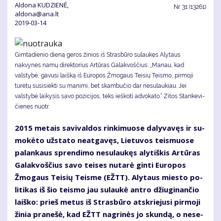
Aldona KUDZIENĖ,
Nr.
31 (13261)
aldona@ana.lt
2019-03-14
Gimtadienio dieną geros žinios iš Strasbūro sulaukęs Alytaus
nakvynės namų direktorius Artūras Galakvoščius: „Manau, kad
valstybė, gavusi laišką iš Europos Žmogaus Teisių Teismo, pirmoji
turėtų susisiekti su manimi, bet skambučio dar nesulaukiau. Jei
valstybė laikysis savo pozicijos, teks ieškoti advokato.“ Zi­tos Stan­ke­vi­
čie­nės nuotr.
2015 me­tais sa­vi­val­dos rin­ki­muo­se da­ly­va­vęs ir su­
mo­kė­to už­sta­to ne­at­ga­vęs, Lie­tu­vos teis­muo­se
pa­lan­kaus spren­di­mo ne­su­lau­kęs aly­tiš­kis Ar­tū­ras
Ga­lak­voš­čius sa­vo tei­ses nu­ta­rė gin­ti Eu­ro­pos
Žmo­gaus Tei­sių Teis­me (EŽTT). Aly­taus mies­to po­
li­ti­kas iš šio teis­mo jau su­lau­kė an­tro džiu­gi­nan­čio
laiš­ko: prieš me­tus iš Stras­bū­ro at­skrie­ju­si pir­mo­ji
ži­nia pra­ne­šė, kad EŽTT nag­ri­nės jo skun­dą, o ne­se­