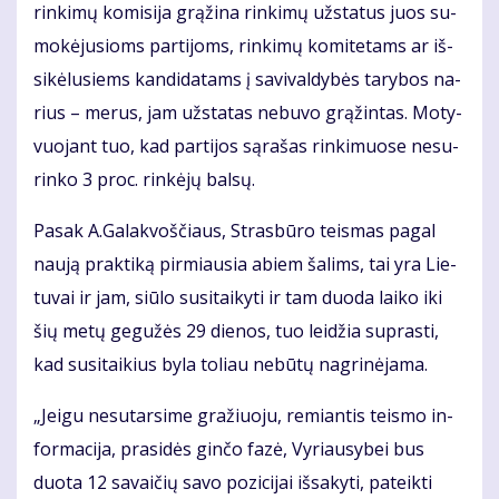
rin­ki­mų ko­mi­si­ja grą­ži­na rin­ki­mų už­sta­tus juos su­
mo­kė­ju­sioms par­ti­joms, rin­ki­mų ko­mi­te­tams ar iš­
si­kė­lu­siems kan­di­da­tams į sa­vi­val­dy­bės ta­ry­bos na­
rius – me­rus, jam už­sta­tas ne­bu­vo grą­žin­tas. Mo­ty­
vuo­jant tuo, kad par­ti­jos są­ra­šas rin­ki­muo­se ne­su­
rin­ko 3 proc. rin­kė­jų bal­sų.
Pa­sak A.Ga­lak­voš­čiaus, Stras­bū­ro teis­mas pa­gal
nau­ją prak­ti­ką pir­miau­sia abiem ša­lims, tai yra Lie­
tu­vai ir jam, siū­lo su­si­tai­ky­ti ir tam duo­da lai­ko iki
šių me­tų ge­gu­žės 29 die­nos, tuo lei­džia su­pras­ti,
kad su­si­tai­kius by­la to­liau ne­bū­tų nag­ri­nė­ja­ma.
„Jei­gu ne­su­tar­si­me gra­žiuo­ju, re­mian­tis teis­mo in­
for­ma­ci­ja, pra­si­dės gin­čo fa­zė, Vy­riau­sy­bei bus
duo­ta 12 sa­vai­čių sa­vo po­zi­ci­jai iš­sa­ky­ti, pa­teik­ti