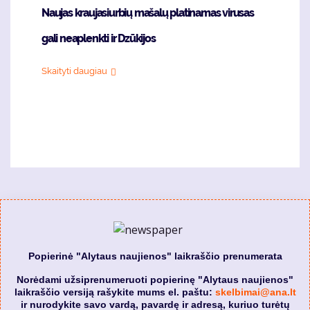
Naujas kraujasiurbių mašalų platinamas virusas
gali neaplenkti ir Dzūkijos
Skaityti daugiau
Popierinė "Alytaus naujienos" laikraščio prenumerata
Norėdami užsiprenumeruoti popierinę "Alytaus naujienos"
laikraščio versiją rašykite mums el. paštu:
skelbimai@ana.lt
ir nurodykite savo vardą, pavardę ir adresą, kuriuo turėtų