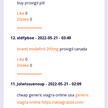
buy provigil pill
Like
0
Dislike
0
xldfpboe
- 2022-05-21 - 03:49
brand modafinil 200mg
provigil canada
Komentaras
Like
0
Dislike
0
JolwIssuenoup
- 2022-05-21 - 02:09
cheap generic viagra online usa
generic
Komentaras
viagra online
https://aviagrasbt.com/