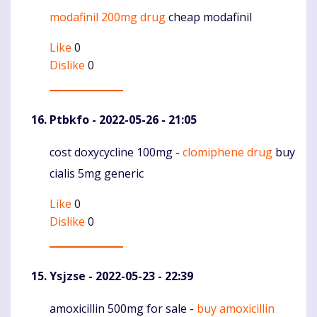
modafinil 200mg drug
cheap modafinil
Komentaras
Like
0
Dislike
0
Ptbkfo
- 2022-05-26 - 21:05
cost doxycycline 100mg -
clomiphene drug
buy
Komentaras
cialis 5mg generic
Like
0
Dislike
0
Ysjzse
- 2022-05-23 - 22:39
amoxicillin 500mg for sale -
buy amoxicillin
Komentaras