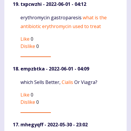
txpcwzhi
- 2022-06-01 - 04:12
erythromycin gastroparesis
what is the
Komentaras
antibiotic erythromycin used to treat
Like
0
Dislike
0
empzbtka
- 2022-06-01 - 04:09
which Sells Better,
Cialis
Or Viagra?
Komentaras
Like
0
Dislike
0
mhegyqff
- 2022-05-30 - 23:02