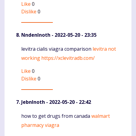
Like
0
Dislike
0
NndenInoth
- 2022-05-20 - 23:35
levitra cialis viagra comparison
levitra not
Komentaras
working
https://xclevitradb.com/
Like
0
Dislike
0
JebnInoth
- 2022-05-20 - 22:42
how to get drugs from canada
walmart
Komentaras
pharmacy viagra