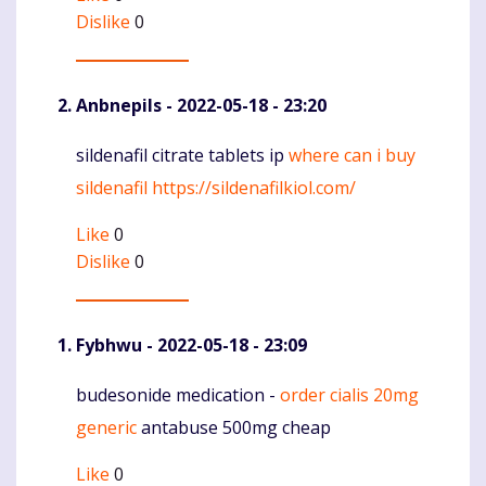
Dislike
0
Anbnepils
- 2022-05-18 - 23:20
sildenafil citrate tablets ip
where can i buy
Komentaras
sildenafil
https://sildenafilkiol.com/
Like
0
Dislike
0
Fybhwu
- 2022-05-18 - 23:09
budesonide medication -
order cialis 20mg
Komentaras
generic
antabuse 500mg cheap
Like
0