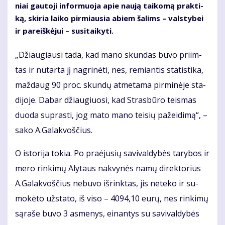
niai gau­to­ji in­for­muo­ja apie nau­ją tai­ko­mą prak­ti­
ką, ski­ria lai­ko pir­miau­sia abiem ša­lims – vals­ty­bei
ir pa­reiš­kė­jui – su­si­tai­ky­ti.
„Džiau­giau­si ta­da, kad ma­no skun­das bu­vo pri­im­
tas ir nu­tar­ta jį nag­ri­nė­ti, nes, re­mian­tis sta­tis­ti­ka,
maž­daug 90 proc. skun­dų at­me­ta­ma pir­mi­nė­je sta­
di­jo­je. Da­bar džiau­giuo­si, kad Stras­bū­ro teis­mas
duo­da su­pras­ti, jog ma­to ma­no tei­sių pa­žei­di­mą“, –
sa­ko A.Ga­lak­voš­čius.
O is­to­ri­ja to­kia. Po pra­ėju­sių sa­vi­val­dy­bės ta­ry­bos ir
me­ro rin­ki­mų Aly­taus nak­vy­nės na­mų di­rek­to­rius
A.Ga­lak­voš­čius ne­bu­vo iš­rink­tas, jis ne­te­ko ir su­
mo­kė­to už­sta­to, iš vi­so – 4094,10 eu­rų, nes rin­ki­mų
są­ra­še bu­vo 3 as­me­nys, einan­tys su sa­vi­val­dy­bės