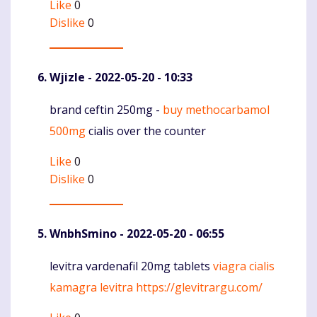
Like
0
Dislike
0
Wjizle
- 2022-05-20 - 10:33
brand ceftin 250mg -
buy methocarbamol
Komentaras
500mg
cialis over the counter
Like
0
Dislike
0
WnbhSmino
- 2022-05-20 - 06:55
levitra vardenafil 20mg tablets
viagra cialis
Komentaras
kamagra levitra
https://glevitrargu.com/