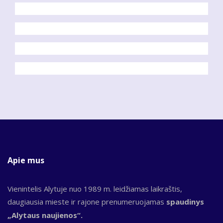
Apie mus
Vienintelis Alytuje nuo 1989 m. leidžiamas laikraštis,
daugiausia mieste ir rajone prenumeruojamas
spaudinys
„Alytaus naujienos“.