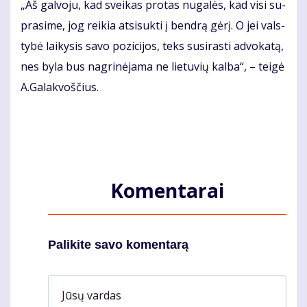
„Aš gal­vo­ju, kad svei­kas pro­tas nu­ga­lės, kad vi­si su­
pra­si­me, jog rei­kia at­si­suk­ti į ben­drą gė­rį. O jei vals­
ty­bė lai­ky­sis sa­vo po­zi­ci­jos, teks su­si­ras­ti ad­vo­ka­tą,
nes by­la bus nag­ri­nė­ja­ma ne lie­tu­vių kal­ba“, – tei­gė
A.Ga­lak­voš­čius.
Komentarai
Palikite savo komentarą
Jūsų vardas