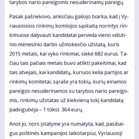
ta­ry­bos na­rio pa­rei­go­mis ne­su­de­ri­na­mų pa­rei­gų.
Pa­sak pa­šne­ko­vo, anks­čiau ga­lio­jo tvar­ka, kad į Vy­
riau­sio­sios rin­ki­mų ko­mi­si­jos są­skai­tą no­rin­tys rin­
ki­muo­se da­ly­vau­ti kan­di­da­tai per­ve­da vie­no vi­du­ti­
nio mė­ne­si­nio dar­bo už­mo­kes­čio už­sta­tą, ku­ris
2015 me­tais, kai vy­ko rin­ki­mai, sie­kė 682 eu­rus. Ta­
čiau tais pa­čiais me­tais bu­vo at­lik­ti pa­kei­ti­mai, kad
tais at­ve­jais, kai kan­di­da­tų, ku­riuos ke­lia par­ti­jos ar
rin­ki­mų ko­mi­te­tai, są­ra­še yra to­kių, ku­rių ei­na­mos
pa­rei­gos ne­su­de­ri­na­mos su ta­ry­bos na­rio pa­rei­go­
mis, rin­ki­mų už­sta­tas už kiek­vie­ną to­kį kan­di­da­tą
pa­dvi­gu­bė­ja – 1 tūkst. 364 eu­rų.
Anot jo, nors įsta­ty­me yra nu­ma­ty­ta, kad, pa­si­bai­
gus po­li­ti­nės kam­pa­ni­jos lai­ko­tar­piui, Vy­riau­sio­ji