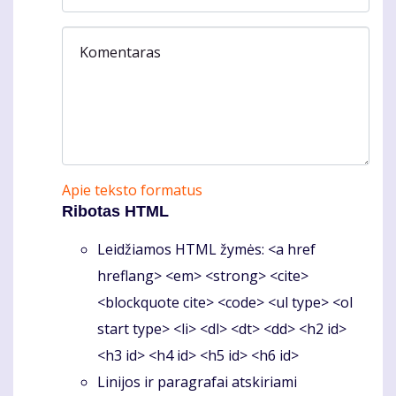
Komentaras
Apie teksto formatus
Ribotas HTML
Leidžiamos HTML žymės: <a href
hreflang> <em> <strong> <cite>
<blockquote cite> <code> <ul type> <ol
start type> <li> <dl> <dt> <dd> <h2 id>
<h3 id> <h4 id> <h5 id> <h6 id>
Linijos ir paragrafai atskiriami