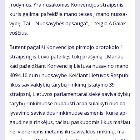
įro­dy­mus. Yra nu­sa­ko­mas Kon­ven­ci­jos straips­nis,
ku­ris ga­li­mai pa­žei­džia ma­no tei­ses į ma­no nuo­sa­
vy­bę. Tai – Nuo­sa­vy­bės ap­sau­ga“, – tei­gia A.Ga­lak­
voš­čius.
Bū­tent pagal šį Kon­ven­ci­jos pir­mo­jo pro­to­ko­lo 1
straips­nį jis bu­vo pa­tei­kęs to­kį pra­šy­mą: „Ma­nau,
kad pa­žei­džiant Kon­ven­ci­ją Lie­tu­va nu­sa­vi­no ma­no
4094,10 eu­rų nuo­sa­vy­bę. Kei­čiant Lie­tu­vos Res­pub­
li­kos sa­vi­val­dy­bių ta­ry­bų rin­ki­mų įsta­ty­mo 39
straips­nį, Lie­tu­vos par­la­men­ta­rai sie­kė sa­vi­val­dy­bių
ta­ry­bų rin­ki­muo­se nu­baus­ti ar­ba su­lai­ky­ti nuo da­
ly­va­vi­mo sa­vi­val­dos rin­ki­muo­se as­me­nis, ku­rie ap­
gau­di­nė­ja rin­kė­jus, ta­čiau pas­ku­bo­mis li­kus ma­žiau
nei vie­ne­riems me­tams iki sa­vi­val­dos rin­ki­mų, ma­