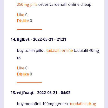
250mg pills
order vardenafil online cheap
Like
0
Dislike
0
Bglbvt
- 2022-05-21 - 21:21
buy acillin pills -
tadalafil online
tadalafil 40mg
Komentaras
us
Like
0
Dislike
0
wijfxaqt
- 2022-05-21 - 04:02
buy modafinil 100mg generic
modafinil drug
Komentaras