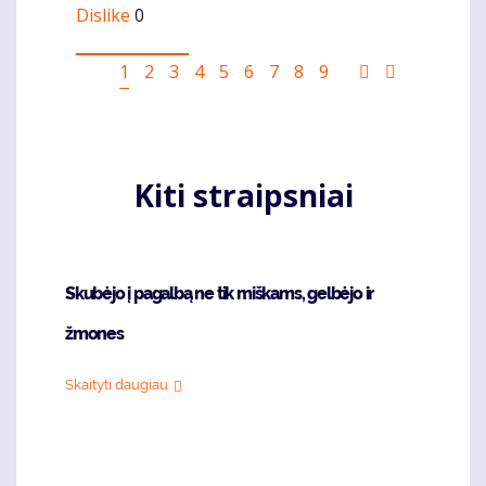
Dislike
0
Pagination
Current
1
Puslapis
2
Puslapis
3
Puslapis
4
Puslapis
5
Puslapis
6
Puslapis
7
Puslapis
8
Puslapis
9
Sekantis
Last
page
puslapis
page
Kiti straipsniai
Skubėjo į pagalbą ne tik miškams, gelbėjo ir
žmones
Skaityti daugiau