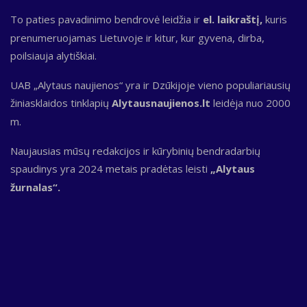
To paties pavadinimo bendrovė leidžia ir
el. laikraštį,
kuris
prenumeruojamas Lietuvoje ir kitur, kur gyvena, dirba,
poilsiauja alytiškiai.
UAB „Alytaus naujienos“ yra ir Dzūkijoje vieno populiariausių
žiniasklaidos tinklapių
Alytausnaujienos.lt
leidėja nuo 2000
m.
Naujausias mūsų redakcijos ir kūrybinių bendradarbių
spaudinys yra 2024 metais pradėtas leisti
„Alytaus
žurnalas“.