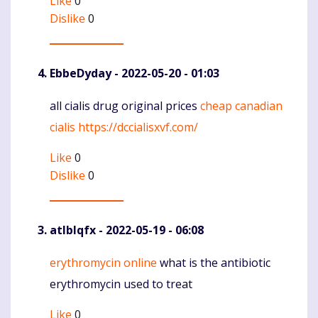
Like
0
Dislike
0
EbbeDyday
- 2022-05-20 - 01:03
all cialis drug original prices
cheap canadian
Komentaras
cialis
https://dccialisxvf.com/
Like
0
Dislike
0
atlblqfx
- 2022-05-19 - 06:08
erythromycin online
what is the antibiotic
Komentaras
erythromycin used to treat
Like
0