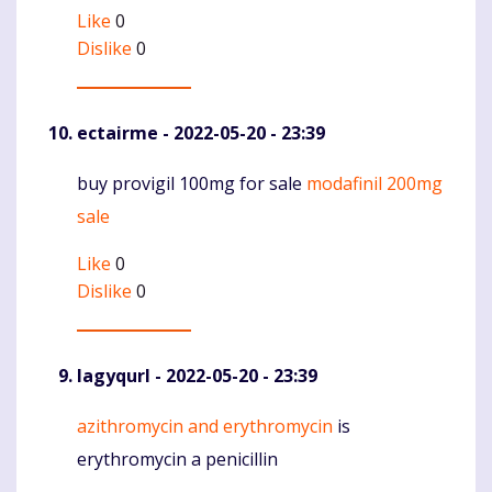
Like
0
Dislike
0
ectairme
- 2022-05-20 - 23:39
buy provigil 100mg for sale
modafinil 200mg
Komentaras
sale
Like
0
Dislike
0
lagyqurl
- 2022-05-20 - 23:39
azithromycin and erythromycin
is
Komentaras
erythromycin a penicillin