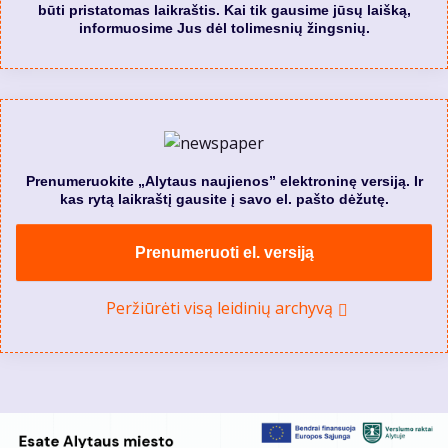
būti pristatomas laikraštis. Kai tik gausime jūsų laišką,
informuosime Jus dėl tolimesnių žingsnių.
Prenumeruokite „Alytaus naujienos” elektroninę versiją. Ir
kas rytą laikraštį gausite į savo el. pašto dėžutę.
Prenumeruoti el. versiją
Peržiūrėti visą leidinių archyvą