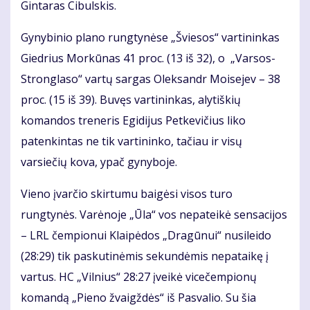
Gintaras Cibulskis.
Gynybinio plano rungtynėse „Šviesos“ vartininkas
Giedrius Morkūnas 41 proc. (13 iš 32), o „Varsos-
Stronglaso“ vartų sargas Oleksandr Moisejev – 38
proc. (15 iš 39). Buvęs vartininkas, alytiškių
komandos treneris Egidijus Petkevičius liko
patenkintas ne tik vartininko, tačiau ir visų
varsiečių kova, ypač gynyboje.
Vieno įvarčio skirtumu baigėsi visos turo
rungtynės. Varėnoje „Ūla“ vos nepateikė sensacijos
– LRL čempionui Klaipėdos „Dragūnui“ nusileido
(28:29) tik paskutinėmis sekundėmis nepataikę į
vartus. HC „Vilnius“ 28:27 įveikė vicečempionų
komandą „Pieno žvaigždės“ iš Pasvalio. Su šia