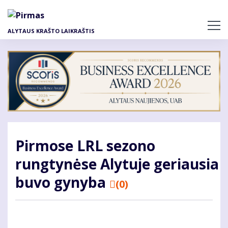
Pereiti
į
pagrindinį
ALYTAUS KRAŠTO LAIKRAŠTIS
turinį
Pirmose LRL sezono
rungtynėse Alytuje geriausia
buvo gynyba
(0)