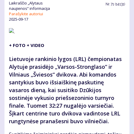
Laikraščio „Alytaus
Nr.
71 (14131)
naujienos“ informacija
Parašykite autoriui
2025-09-17
+ FOTO + VIDEO
Lietuvoje rankinio lygos (LRL) čempionatas
Alytuje prasidėjo „Varsos-Stronglaso“ ir
Vilniaus „Šviesos“ dvikova. Abi komandos
santykius buvo išsiaiškinę paskutinę
vasaros dieną, kai susitiko Dzūkijos
sostinėje vykusio priešsezoninio turnyro
finale. Tuomet 32:27 nugalėjo varsiečiai.
Šįkart centrine turo dvikova vadintose LRL
rungtynėse pranašesni buvo vilniečiai.