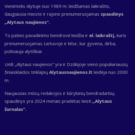
Vienintelis Alytuje nuo 1989 m. leidžiamas laikraštis,
daugiausia mieste ir rajone prenumeruojamas
spaudinys
„Alytaus naujienos“.
To paties pavadinimo bendrovė leidžia ir
el. laikraštį,
kuris
prenumeruojamas Lietuvoje ir kitur, kur gyvena, dirba,
poilsiauja alytiškiai.
UAB „Alytaus naujienos“ yra ir Dzūkijoje vieno populiariausių
žiniasklaidos tinklapių
Alytausnaujienos.lt
leidėja nuo 2000
m.
Naujausias mūsų redakcijos ir kūrybinių bendradarbių
spaudinys yra 2024 metais pradėtas leisti
„Alytaus
žurnalas“.