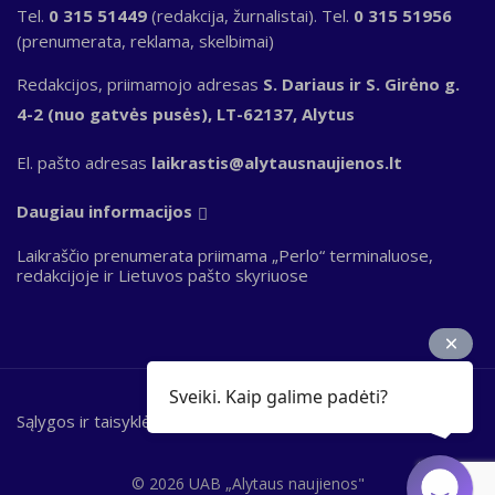
Tel.
0 315 51449
(redakcija, žurnalistai). Tel.
0 315 51956
(prenumerata, reklama, skelbimai)
Redakcijos, priimamojo adresas
S. Dariaus ir S. Girėno g.
4-2 (nuo gatvės pusės), LT-62137, Alytus
El. pašto adresas
laikrastis@alytausnaujienos.lt
Daugiau informacijos
Laikraščio prenumerata priimama „Perlo“ terminaluose,
redakcijoje ir Lietuvos pašto skyriuose
Sveiki. Kaip galime padėti?
Sąlygos ir taisyklės
Bottom
footer
© 2026 UAB „Alytaus naujienos"