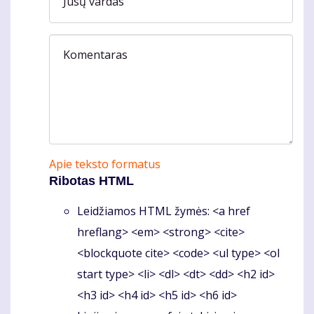
Jūsų vardas
Komentaras
Apie teksto formatus
Ribotas HTML
Leidžiamos HTML žymės: <a href
hreflang> <em> <strong> <cite>
<blockquote cite> <code> <ul type> <ol
start type> <li> <dl> <dt> <dd> <h2 id>
<h3 id> <h4 id> <h5 id> <h6 id>