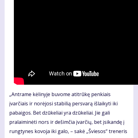
„Antrame kėlinyje buvome atitrūkę penkiais
įvarčiais ir norėjosi stabilią persvarą išlaikyti iki
pabaigos. Bet dzūkeliai yra dzūkeliai. Jie gali
pralaiminėti nors ir dešimčia įvarčių, bet įsikandę į
rungtynes kovoja iki galo, – sakė „Šviesos“ treneris