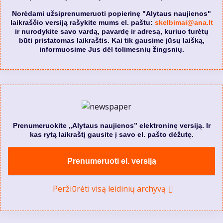
Norėdami užsiprenumeruoti popierinę "Alytaus naujienos"
laikraščio versiją rašykite mums el. paštu:
skelbimai@ana.lt
ir nurodykite savo vardą, pavardę ir adresą, kuriuo turėtų
būti pristatomas laikraštis. Kai tik gausime jūsų laišką,
informuosime Jus dėl tolimesnių žingsnių.
Prenumeruokite „Alytaus naujienos” elektroninę versiją. Ir
kas rytą laikraštį gausite į savo el. pašto dėžutę.
Prenumeruoti el. versiją
Peržiūrėti visą leidinių archyvą