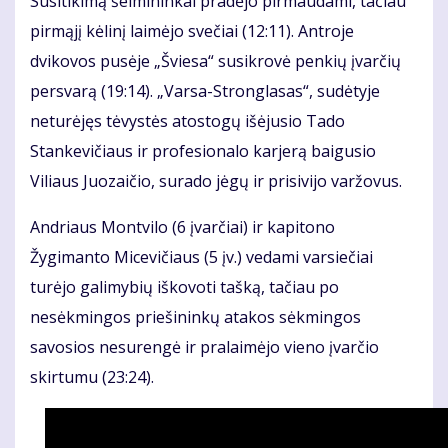
Susitikimą šeimininkai pradėjo pirmaudami, tačiau
pirmąjį kėlinį laimėjo svečiai (12:11). Antroje
dvikovos pusėje „Šviesa“ susikrovė penkių įvarčių
persvarą (19:14). „Varsa-Stronglasas“, sudėtyje
neturėjęs tėvystės atostogų išėjusio Tado
Stankevičiaus ir profesionalo karjerą baigusio
Viliaus Juozaičio, surado jėgų ir prisivijo varžovus.
Andriaus Montvilo (6 įvarčiai) ir kapitono
Žygimanto Micevičiaus (5 įv.) vedami varsiečiai
turėjo galimybių iškovoti tašką, tačiau po
nesėkmingos priešininkų atakos sėkmingos
savosios nesurengė ir pralaimėjo vieno įvarčio
skirtumu (23:24).