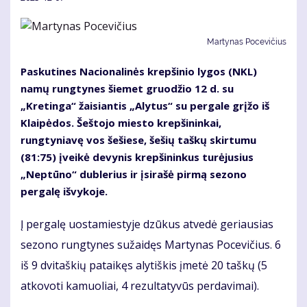
Martynas Pocevičius
Paskutines Nacionalinės krepšinio lygos (NKL)
namų rungtynes šiemet gruodžio 12 d. su
„Kretinga“ žaisiantis „Alytus“ su pergale grįžo iš
Klaipėdos. Šeštojo miesto krepšininkai,
rungtyniavę vos šešiese, šešių taškų skirtumu
(81:75) įveikė devynis krepšininkus turėjusius
„Neptūno“ dublerius ir įsirašė pirmą sezono
pergalę išvykoje.
Į pergalę uostamiestyje dzūkus atvedė geriausias
sezono rungtynes sužaidęs Martynas Pocevičius. 6
iš 9 dvitaškių pataikęs alytiškis įmetė 20 taškų (5
atkovoti kamuoliai, 4 rezultatyvūs perdavimai).