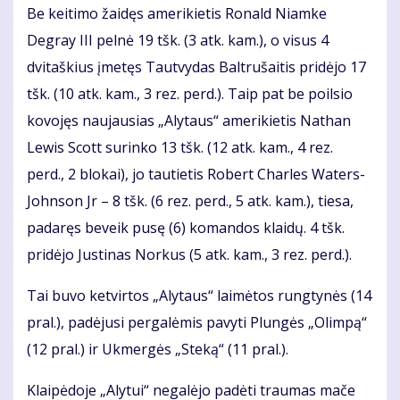
Be keitimo žaidęs amerikietis Ronald Niamke
Degray III pelnė 19 tšk. (3 atk. kam.), o visus 4
dvitaškius įmetęs Tautvydas Baltrušaitis pridėjo 17
tšk. (10 atk. kam., 3 rez. perd.). Taip pat be poilsio
kovojęs naujausias „Alytaus“ amerikietis Nathan
Lewis Scott surinko 13 tšk. (12 atk. kam., 4 rez.
perd., 2 blokai), jo tautietis Robert Charles Waters-
Johnson Jr – 8 tšk. (6 rez. perd., 5 atk. kam.), tiesa,
padaręs beveik pusę (6) komandos klaidų. 4 tšk.
pridėjo Justinas Norkus (5 atk. kam., 3 rez. perd.).
Tai buvo ketvirtos „Alytaus“ laimėtos rungtynės (14
pral.), padėjusi pergalėmis pavyti Plungės „Olimpą“
(12 pral.) ir Ukmergės „Steką“ (11 pral.).
Klaipėdoje „Alytui“ negalėjo padėti traumas mače