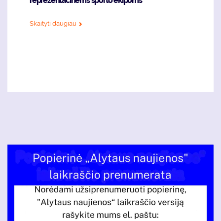
reprezentacinėms sporto ekipoms
Skaityti daugiau