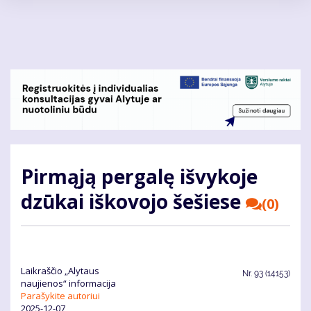
Pereiti
į
pagrindinį
turinį
Pirmąją pergalę išvykoje
dzūkai iškovojo šešiese
(0)
Laikraščio „Alytaus
Nr.
93 (14153)
naujienos“ informacija
Parašykite autoriui
2025-12-07