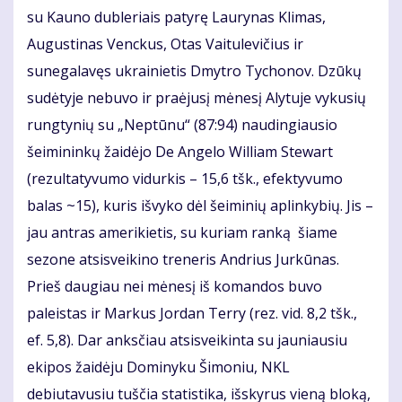
su Kauno dubleriais patyrę Laurynas Klimas,
Augustinas Venckus, Otas Vaitulevičius ir
sunegalavęs ukrainietis Dmytro Tychonov. Dzūkų
sudėtyje nebuvo ir praėjusį mėnesį Alytuje vykusių
rungtynių su „Neptūnu“ (87:94) naudingiausio
šeimininkų žaidėjo De Angelo William Stewart
(rezultatyvumo vidurkis – 15,6 tšk., efektyvumo
balas ~15), kuris išvyko dėl šeiminių aplinkybių. Jis –
jau antras amerikietis, su kuriam ranką šiame
sezone atsisveikino treneris Andrius Jurkūnas.
Prieš daugiau nei mėnesį iš komandos buvo
paleistas ir Markus Jordan Terry (rez. vid. 8,2 tšk.,
ef. 5,8). Dar anksčiau atsisveikinta su jauniausiu
ekipos žaidėju Dominyku Šimoniu, NKL
debiutavusiu tuščia statistika, išskyrus vieną bloką,