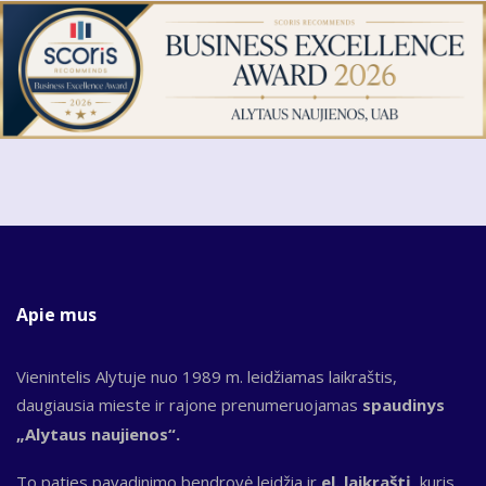
Apie mus
Vienintelis Alytuje nuo 1989 m. leidžiamas laikraštis,
daugiausia mieste ir rajone prenumeruojamas
spaudinys
„Alytaus naujienos“.
To paties pavadinimo bendrovė leidžia ir
el. laikraštį,
kuris