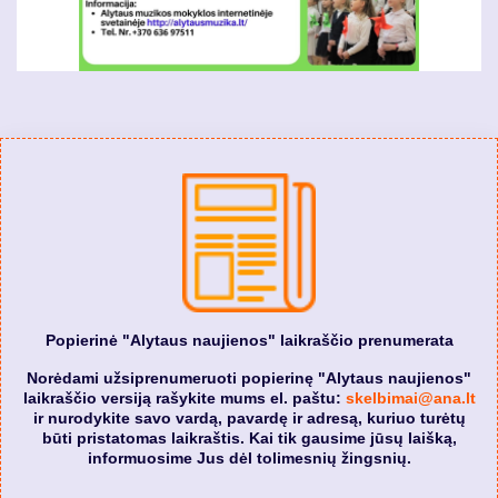
Popierinė "Alytaus naujienos" laikraščio prenumerata
Norėdami užsiprenumeruoti popierinę "Alytaus naujienos"
laikraščio versiją rašykite mums el. paštu:
skelbimai@ana.lt
ir nurodykite savo vardą, pavardę ir adresą, kuriuo turėtų
būti pristatomas laikraštis. Kai tik gausime jūsų laišką,
informuosime Jus dėl tolimesnių žingsnių.