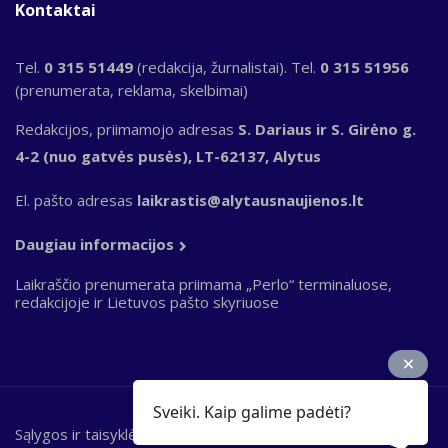
Kontaktai
Tel.
0 315 51449
(redakcija, žurnalistai). Tel.
0 315 51956
(prenumerata, reklama, skelbimai)
Redakcijos, priimamojo adresas
S. Dariaus ir S. Girėno g.
4-2 (nuo gatvės pusės), LT-62137, Alytus
El. pašto adresas
laikrastis@alytausnaujienos.lt
Daugiau informacijos
Laikraščio prenumerata priimama „Perlo“ terminaluose,
redakcijoje ir Lietuvos pašto skyriuose
Sveiki. Kaip galime padėti?
Sąlygos ir taisyklės
Bottom