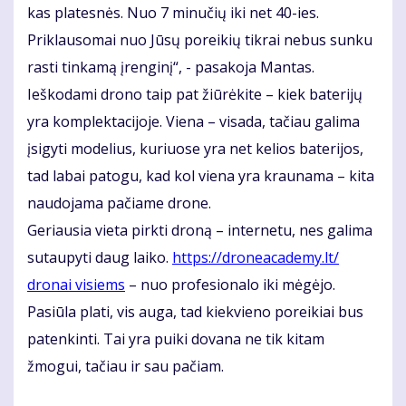
kas platesnės. Nuo 7 minučių iki net 40-ies.
Priklausomai nuo Jūsų poreikių tikrai nebus sunku
rasti tinkamą įrenginį“, - pasakoja Mantas.
Ieškodami drono taip pat žiūrėkite – kiek baterijų
yra komplektacijoje. Viena – visada, tačiau galima
įsigyti modelius, kuriuose yra net kelios baterijos,
tad labai patogu, kad kol viena yra kraunama – kita
naudojama pačiame drone.
Geriausia vieta pirkti droną – internetu, nes galima
sutaupyti daug laiko.
https://droneacademy.lt/
dronai visiems
– nuo profesionalo iki mėgėjo.
Pasiūla plati, vis auga, tad kiekvieno poreikiai bus
patenkinti. Tai yra puiki dovana ne tik kitam
žmogui, tačiau ir sau pačiam.