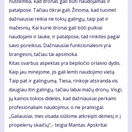
nustemba, kad dronas gali būti naudojamas ir
patalpose. Tačiau tikrai gali. Žinoma, kad tuomet
dažniausiai reikia ne tokių galingų, taip pat ir
mažesnių. Kai kurie dronai gali būti puikiai
naudojami ir lauke, ir patalpose, tad rinkitės pagal
savo poreikius. Dažniausiai funkcionalesni yra
brangesni, tačiau tai apsimoka.
Kitas svarbus aspektas yra bepiločio orlaivio dydis.
Kaip jau minėjome, jis gali lemti naudojimo vietą.
Taip pat ir galingumą. Tiesa, rinkoje atsiranda vis
daugiau itin galingų, tačiau labai mažų dronų. Visgi,
jų kainos tokios didelės, kad dažniausiai perkami
profesionaliam naudojimui, o ne pramogai.
„Galiausiai, mes visada siūlome atkreipti dėmesį ir į
propelerių skaičių“,- teigia Mantas. Apskritai