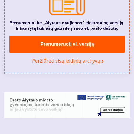
Prenumeruokite „Alytaus naujienos” elektroninę versiją.
Ir kas rytą laikraštį gausite į savo el. pašto dėžutę.
Prenumeruoti el. versiją
Peržiūrėti visą leidinių archyvą