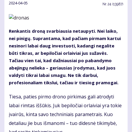
2024-04-05
Nr.
24 (13987)
Renkantis droną svarbiausia netaupyti. Nei laiko,
nei pinigų. Suprantama, kad pačiam pirmam kartui
nesinori labai daug investuoti, kadangi negalite
būti tikras, ar bepiločiai orlaiviai jus sužavės.
Tačiau vien tai, kad dažniausiai po pabandymo
abejingų nelieka – geriausias įrodymas, kad juos
valdyti tikrai labai smagu. Ne tik darbui,
profesionaliam tikslui, tačiau ir tiesiog pramogai.
Tiesa, paties pirmo drono pirkimas gali atrodyti
labai rimtas iššūkis. Juk bepiločiai orlaiviai yra tokie
įvairūs, kinta savo techniniais parametrais. Kuo
detaliau jie bus išmanomi – tuo didesnė tikimybė,
kad rasite tinkamiausius.