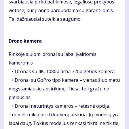
svarbiausia pirkti patikimose, legaliose prekybos
vietose, kur įranga parduodama su garantijomis.
Tai dažniausiai suteikia saugumo.
Drono kamera
Rinkoje siūlomi dronai su labai įvairiomis
kameromis.
• Dronas su 4K, 1080p arba 720p gebos kamera.
• Dronai su GoPro tipo kamera – vienas šiuo metu
mėgstamiausių apsirikimų. Tiesa, toli gražu ne
pigiausias.
• Dronai neturintys kameros – retesnė opcija.
Tuomet reikia pirkti kamerą atskiria. Jų modelių yra
labai daug. Tokius modelius renkasi tikrai ne tik tie,