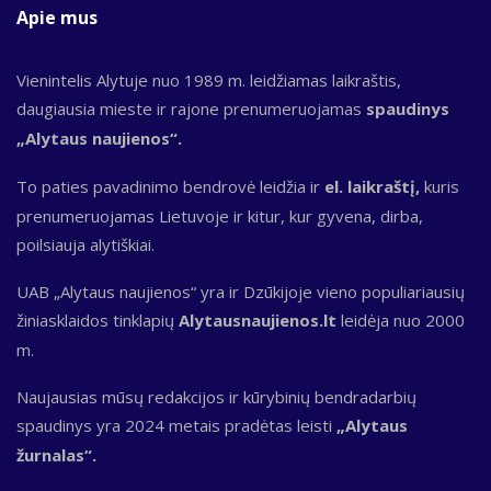
Apie mus
Vienintelis Alytuje nuo 1989 m. leidžiamas laikraštis,
daugiausia mieste ir rajone prenumeruojamas
spaudinys
„Alytaus naujienos“.
To paties pavadinimo bendrovė leidžia ir
el. laikraštį,
kuris
prenumeruojamas Lietuvoje ir kitur, kur gyvena, dirba,
poilsiauja alytiškiai.
UAB „Alytaus naujienos“ yra ir Dzūkijoje vieno populiariausių
žiniasklaidos tinklapių
Alytausnaujienos.lt
leidėja nuo 2000
m.
Naujausias mūsų redakcijos ir kūrybinių bendradarbių
spaudinys yra 2024 metais pradėtas leisti
„Alytaus
žurnalas“.