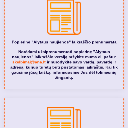
Popierinė "Alytaus naujienos" laikraščio prenumerata
Norėdami užsiprenumeruoti popierinę "Alytaus
naujienos" laikraščio versiją rašykite mums el. paštu:
skelbimai@ana.lt
ir nurodykite savo vardą, pavardę ir
adresą, kuriuo turėtų būti pristatomas laikraštis. Kai tik
gausime jūsų laišką, informuosime Jus dėl tolimesnių
žingsnių.