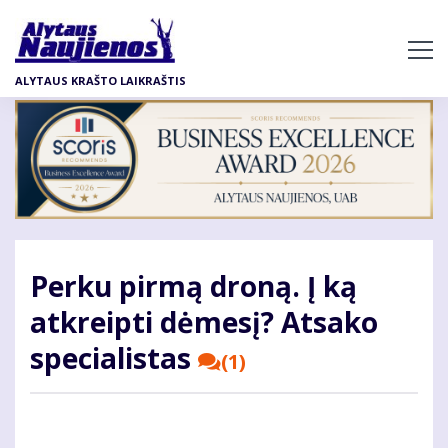
Pereiti
į
pagrindinį
ALYTAUS KRAŠTO LAIKRAŠTIS
turinį
Perku pirmą droną. Į ką
atkreipti dėmesį? Atsako
specialistas
(1)