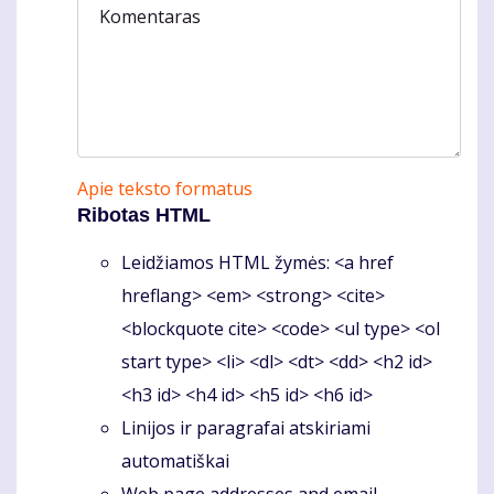
Komentaras
Apie teksto formatus
Ribotas HTML
Leidžiamos HTML žymės: <a href
hreflang> <em> <strong> <cite>
<blockquote cite> <code> <ul type> <ol
start type> <li> <dl> <dt> <dd> <h2 id>
<h3 id> <h4 id> <h5 id> <h6 id>
Linijos ir paragrafai atskiriami
automatiškai
Web page addresses and email