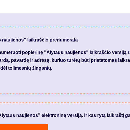
s naujienos" laikraščio prenumerata
meruoti popierinę "Alytaus naujienos" laikraščio versiją 
dą, pavardę ir adresą, kuriuo turėtų būti pristatomas laikraš
dėl tolimesnių žingsnių.
taus naujienos” elektroninę versiją. Ir kas rytą laikraštį ga