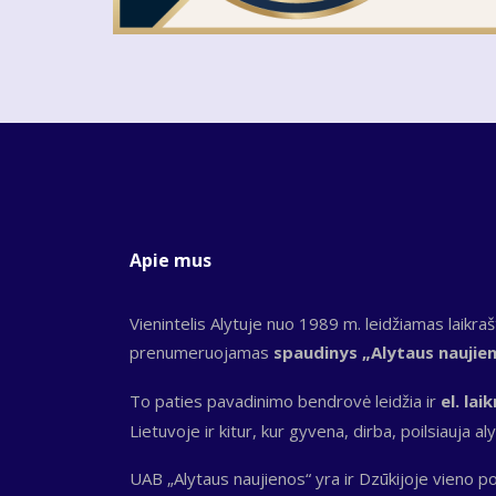
Apie mus
Vienintelis Alytuje nuo 1989 m. leidžiamas laikraš
prenumeruojamas
spaudinys „Alytaus naujie
To paties pavadinimo bendrovė leidžia ir
el. laik
Lietuvoje ir kitur, kur gyvena, dirba, poilsiauja alyt
UAB „Alytaus naujienos“ yra ir Dzūkijoje vieno po