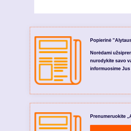
Popierinė "Alytau
Norėdami užsiprenu
nurodykite savo var
informuosime Jus 
Prenumeruokite „Aly