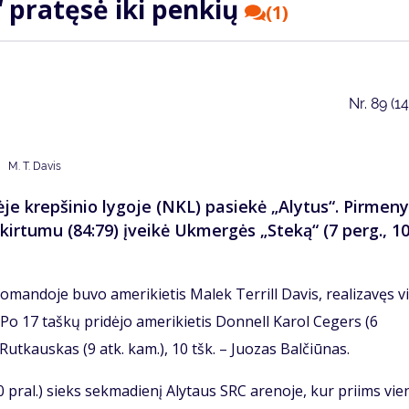
“ pratęsė iki penkių
(1)
Nr.
89 (1
M. T. Davis
ėje krepšinio lygoje (NKL) pasiekė „Alytus“. Pirmen
kirtumu (84:79) įveikė Ukmergės „Steką“ (7 perg., 1
komandoje buvo amerikietis Malek Terrill Davis, realizavęs v
ių. Po 17 taškų pridėjo amerikietis Donnell Karol Cegers (6
Rutkauskas (9 atk. kam.), 10 tšk. – Juozas Balčiūnas.
10 pral.) sieks sekmadienį Alytaus SRC arenoje, kur priims vie