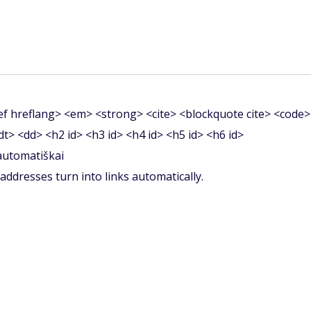
f hreflang> <em> <strong> <cite> <blockquote cite> <code>
<dt> <dd> <h2 id> <h3 id> <h4 id> <h5 id> <h6 id>
 automatiškai
ddresses turn into links automatically.