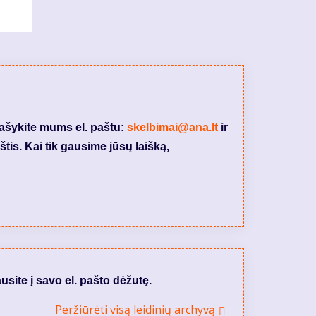
rašykite mums el. paštu:
skelbimai@ana.lt
ir
tis. Kai tik gausime jūsų laišką,
usite į savo el. pašto dėžutę.
Peržiūrėti visą leidinių archyvą