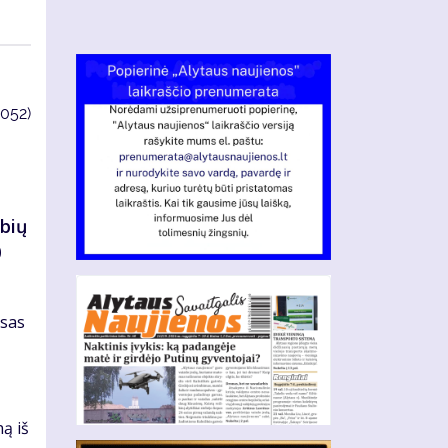
4052)
ybių
0
isas
ną iš