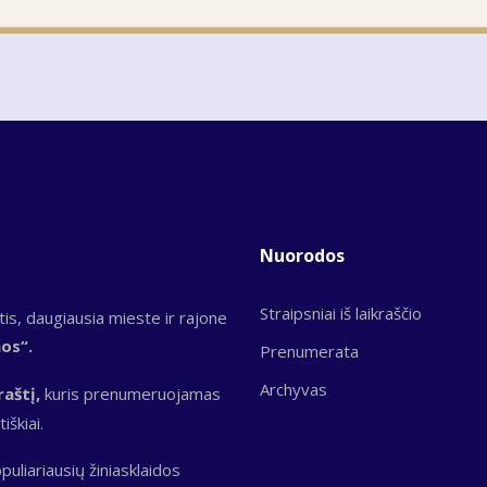
Nuorodos
Straipsniai iš laikraščio
tis, daugiausia mieste ir rajone
nos“.
Prenumerata
Archyvas
raštį,
kuris prenumeruojamas
iškiai.
puliariausių žiniasklaidos