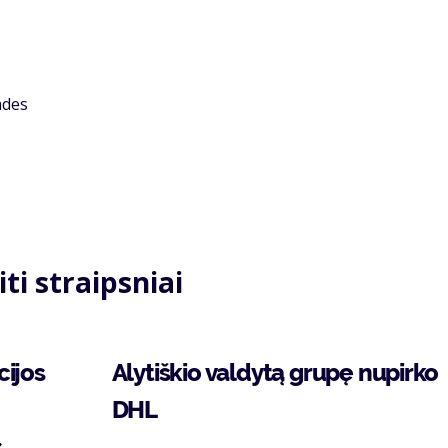
ades
iti straipsniai
cijos
Alytiškio valdytą grupę nupirko
DHL
s