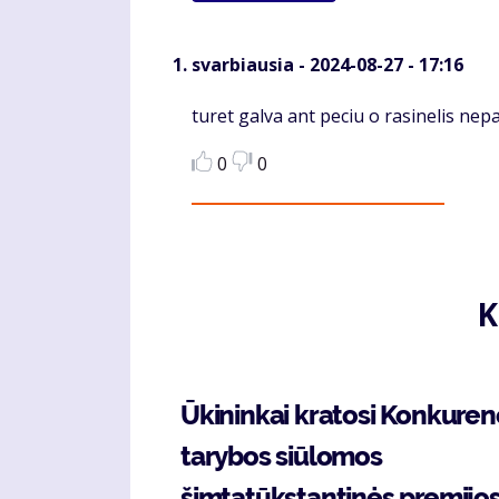
svarbiausia
- 2024-08-27 - 17:16
Komentaras
turet galva ant peciu o rasinelis nep
0
0
K
Ūkininkai kratosi Konkuren
tarybos siūlomos
šimtatūkstantinės premijo