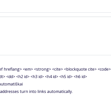
f hreflang> <em> <strong> <cite> <blockquote cite> <code>
<dt> <dd> <h2 id> <h3 id> <h4 id> <h5 id> <h6 id>
 automatiškai
ddresses turn into links automatically.