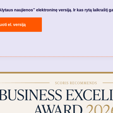
taus naujienos” elektroninę versiją. Ir kas rytą laikraštį ga
ti el. versiją