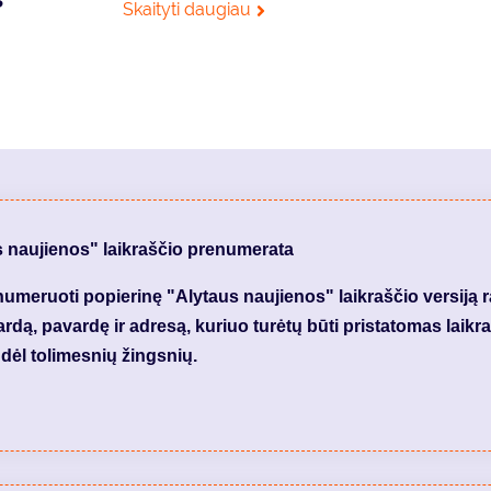
Skaityti daugiau
s naujienos" laikraščio prenumerata
meruoti popierinę "Alytaus naujienos" laikraščio versiją 
dą, pavardę ir adresą, kuriuo turėtų būti pristatomas laikraš
dėl tolimesnių žingsnių.