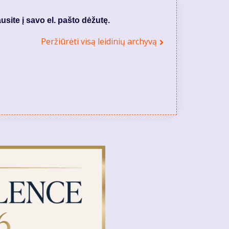
usite į savo el. pašto dėžutę.
Peržiūrėti visą leidinių archyvą