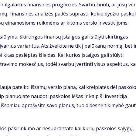
ir ilgalaikes finansines prognozes. Svarbu žinoti, ar jūsų ver
mų. Finansinės analizės padės suprasti, kokio dydžio pasko
 lėšų einamosioms reikmėms ar kitoms verslo investicijoms.
ūlymu. Skirtingos finansų įstaigos gali siūlyti skirtingas
 įvairius variantus. Atsižvelkite ne tik į palūkanų normą, bet ir
itas paslėptas išlaidas. Kai kurios įstaigos gali siūlyti
ravimo mokesčius, todėl svarbu įvertinti visus aspektus, k
lauja pateikti išsamų verslo planą, kai kreipiatės dėl paskolo
p planuojate naudoti paskolos lėšas ir kaip ši investicija
ir išsamiau aprašysite savo planus, tuo didesnė tikimybė gaut
kolos pasirinkimo ar nesuprantate kai kurių paskolos sąlygų,