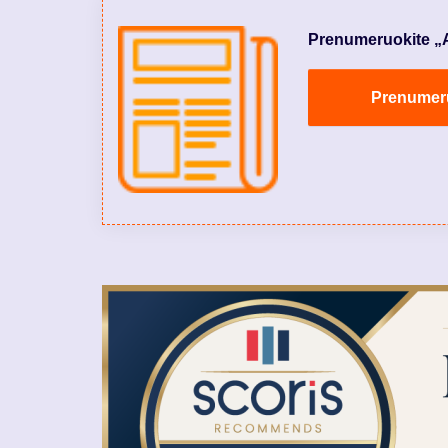
Prenumeruokite „Aly
Prenumeruo