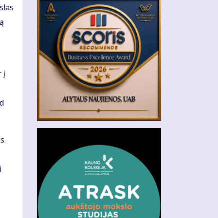
slas
lą
 į
ad
s.
i