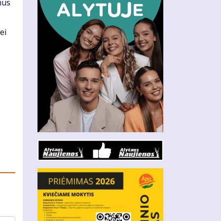
mus
ei