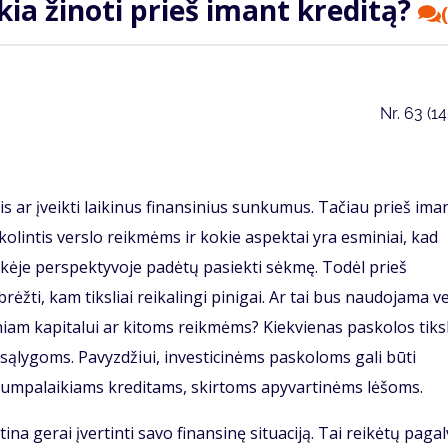
kia žinoti prieš imant kreditą?
Nr.
63 (1
tis ar įveikti laikinus finansinius sunkumus. Tačiau prieš ima
skolintis verslo reikmėms ir kokie aspektai yra esminiai, kad
aikėje perspektyvoje padėtų pasiekti sėkmę. Todėl prieš
brėžti, kam tiksliai reikalingi pinigai. Ar tai bus naudojama v
tiniam kapitalui ar kitoms reikmėms? Kiekvienas paskolos tiks
k sąlygoms. Pavyzdžiui, investicinėms paskoloms gali būti
rumpalaikiams kreditams, skirtoms apyvartinėms lėšoms.
na gerai įvertinti savo finansinę situaciją. Tai reikėtų pagal