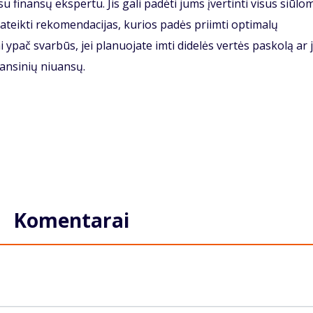
u finansų ekspertu. Jis gali padėti jums įvertinti visus siūlo
pateikti rekomendacijas, kurios padės priimti optimalų
ypač svarbūs, jei planuojate imti didelės vertės paskolą ar j
nansinių niuansų.
Komentarai