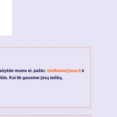
rašykite mums el. paštu:
skelbimai@ana.lt
ir
tis. Kai tik gausime jūsų laišką,