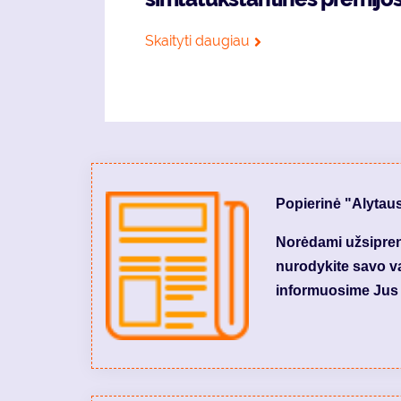
Skaityti daugiau
Popierinė "Alytau
Norėdami užsiprenu
nurodykite savo var
informuosime Jus 