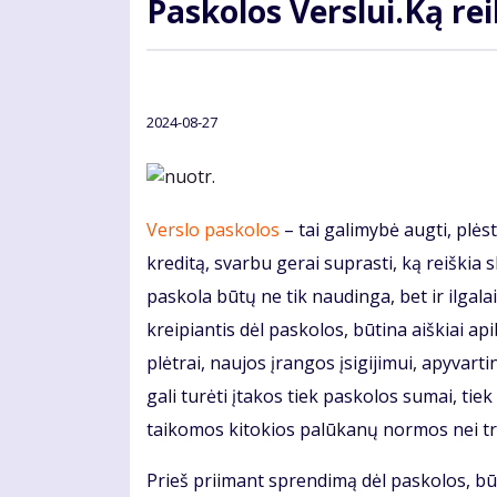
Paskolos Verslui.Ką rei
2024-08-27
Verslo paskolos
– tai galimybė augti, plės
kreditą, svarbu gerai suprasti, ką reiškia 
paskola būtų ne tik naudinga, bet ir ilgal
kreipiantis dėl paskolos, būtina aiškiai api
plėtrai, naujos įrangos įsigijimui, apyvar
gali turėti įtakos tiek paskolos sumai, tie
taikomos kitokios palūkanų normos nei t
Prieš priimant sprendimą dėl paskolos, būti