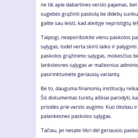
ne tik apie dabartines verslo pajamas, bet 
sugebės grąžinti paskolą be didelių sunku
galite sau leisti, kad ateityje nepristigtų
Taipogi, neapsiribokite vienu paskolos pasi
sąlygas, todėl verta skirti laiko ir palyginti
paskolos grąžinimo sąlygas, mokesčius bei k
lankstesnes sąlygas ar mažesnius administ
pasirinktumėte geriausią variantą.
Be to, dauguma finansinių institucijų reika
Šis dokumentas turėtų aiškiai parodyti, kai
prisidės prie verslo augimo. Kuo tiksliau 
palankesnes paskolos sąlygas.
Tačiau, jei nesate tikri dėl geriausio pas