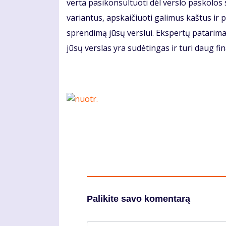
verta pasikonsultuoti dėl verslo paskolos s
variantus, apskaičiuoti galimus kaštus ir 
sprendimą jūsų verslui. Ekspertų patarimai 
jūsų verslas yra sudėtingas ir turi daug fi
Palikite savo komentarą