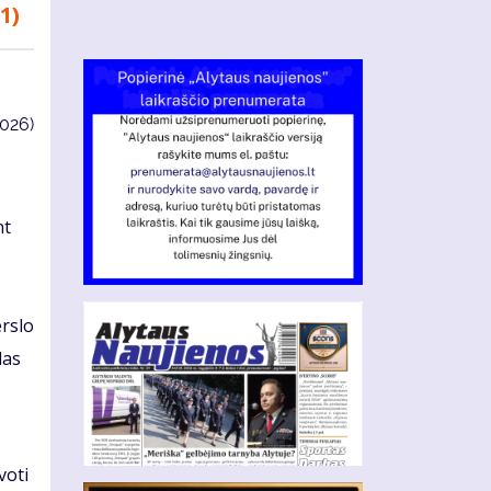
(1)
4026)
nt
erslo
las
voti