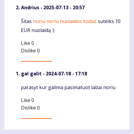
Andrius
- 2025-07-13 - 20:57
Šitas
noriu noriu nuolaidos kodas
suteiks 10
Komentaras
EUR nuolaidą :)
Like
0
Dislike
0
gal galit
- 2024-07-18 - 17:18
parasyt kur galima pasimatuot labai noriu
Komentaras
Like
0
Dislike
0