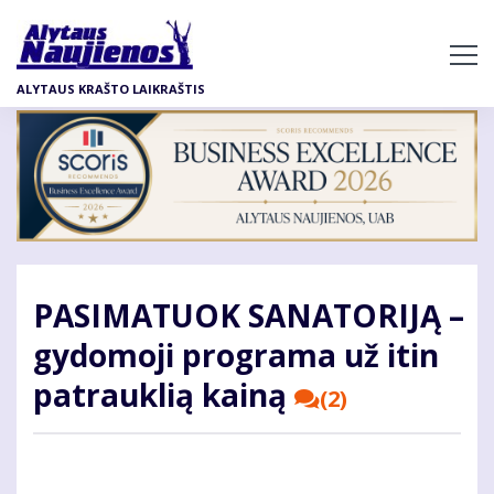
Pereiti
į
pagrindinį
ALYTAUS KRAŠTO LAIKRAŠTIS
turinį
PASIMATUOK SANATORIJĄ –
gydomoji programa už itin
patrauklią kainą
(2)