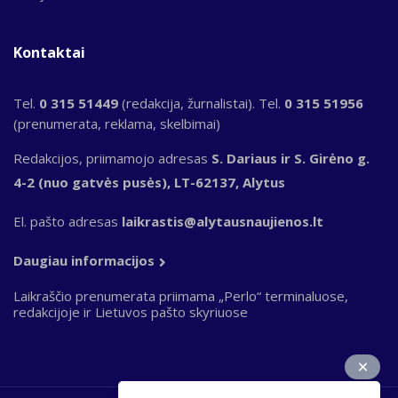
Kontaktai
Tel.
0 315 51449
(redakcija, žurnalistai). Tel.
0 315 51956
(prenumerata, reklama, skelbimai)
Redakcijos, priimamojo adresas
S. Dariaus ir S. Girėno g.
4-2 (nuo gatvės pusės), LT-62137, Alytus
El. pašto adresas
laikrastis@alytausnaujienos.lt
Daugiau informacijos
Laikraščio prenumerata priimama „Perlo“ terminaluose,
redakcijoje ir Lietuvos pašto skyriuose