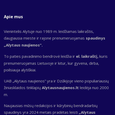
Apie mus
Vienintelis Alytuje nuo 1989 m. leidžiamas laikraštis,
daugiausia mieste ir rajone prenumeruojamas
spaudinys
„Alytaus naujienos“.
To paties pavadinimo bendrovė leidžia ir
el. laikraštį,
kuris
prenumeruojamas Lietuvoje ir kitur, kur gyvena, dirba,
poilsiauja alytiškiai.
UAB „Alytaus naujienos“ yra ir Dzūkijoje vieno populiariausių
žiniasklaidos tinklapių
Alytausnaujienos.lt
leidėja nuo 2000
m.
Naujausias mūsų redakcijos ir kūrybinių bendradarbių
spaudinys yra 2024 metais pradėtas leisti
„Alytaus