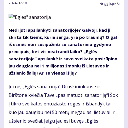
2024-07-18
Nr.
53 (14016)
Nedrįsti apsilankyti sanatorijoje? Galvoji, kad ji
skirta tik tiems, kurie serga, yra po traumų? O gal
iš esmės nori susipažinti su sanatorinio gydymo
principais, bet vis neatrandi laiko? „Eglės
sanatorijoje“ apsilankė ir savo sveikata pasirūpino
jau daugiau nei 1 milijonas žmonių iš Lietuvos ir
užsienio šalių! Ar Tu vienas iš jų?
Jei ne, „Eglės sanatorija“ Druskininkuose ir
Birštone kviečia Tave „pasimatuoti sanatoriją“! Šok
į tikro sveikatos entuziasto roges ir išbandyk tai,
kuo jau daugiau nei 50 metų mėgaujasi lietuviai ir
užsienio svečiai. Jeigu jau esi buvęs „Eglės