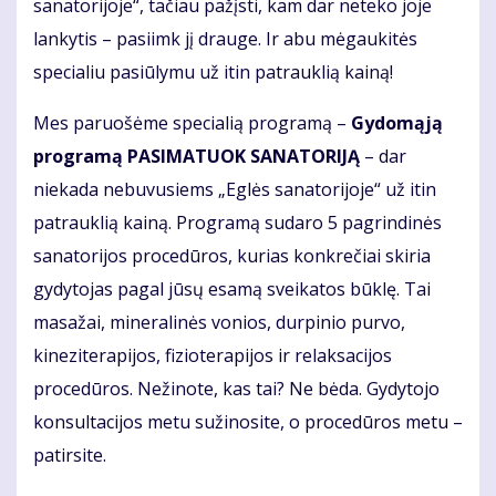
sanatorijoje“, tačiau pažįsti, kam dar neteko joje
lankytis – pasiimk jį drauge. Ir abu mėgaukitės
specialiu pasiūlymu už itin patrauklią kainą!
Mes paruošėme specialią programą –
Gydomąją
programą PASIMATUOK SANATORIJĄ
– dar
niekada nebuvusiems „Eglės sanatorijoje“ už itin
patrauklią kainą. Programą sudaro 5 pagrindinės
sanatorijos procedūros, kurias konkrečiai skiria
gydytojas pagal jūsų esamą sveikatos būklę. Tai
masažai, mineralinės vonios, durpinio purvo,
kineziterapijos, fizioterapijos ir relaksacijos
procedūros. Nežinote, kas tai? Ne bėda. Gydytojo
konsultacijos metu sužinosite, o procedūros metu –
patirsite.