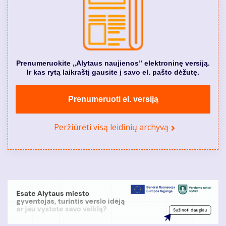
Prenumeruokite „Alytaus naujienos” elektroninę versiją.
Ir kas rytą laikraštį gausite į savo el. pašto dėžutę.
Prenumeruoti el. versiją
Peržiūrėti visą leidinių archyvą