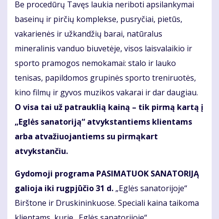
Be procedūrų Tavęs laukia neriboti apsilankymai
baseinų ir pirčių komplekse, pusryčiai, pietūs,
vakarienės ir užkandžių barai, natūralus
mineralinis vanduo biuvetėje, visos laisvalaikio ir
sporto pramogos nemokamai: stalo ir lauko
tenisas, papildomos grupinės sporto treniruotės,
kino filmų ir gyvos muzikos vakarai ir dar daugiau.
O visa tai už patrauklią kainą – tik pirmą kartą į
„Eglės sanatoriją“ atvykstantiems klientams
arba atvažiuojantiems su pirmąkart
atvykstančiu.
Gydomoji programa PASIMATUOK SANATORIJĄ
galioja iki rugpjūčio 31 d.
„Eglės sanatorijoje“
Birštone ir Druskininkuose. Speciali kaina taikoma
klientams, kurie „Eglės sanatorijoje“