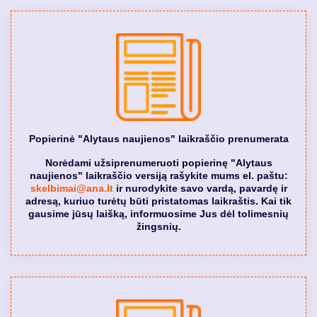
Popierinė "Alytaus naujienos" laikraščio prenumerata
Norėdami užsiprenumeruoti popierinę "Alytaus
naujienos" laikraščio versiją rašykite mums el. paštu:
skelbimai@ana.lt
ir nurodykite savo vardą, pavardę ir
adresą, kuriuo turėtų būti pristatomas laikraštis. Kai tik
gausime jūsų laišką, informuosime Jus dėl tolimesnių
žingsnių.