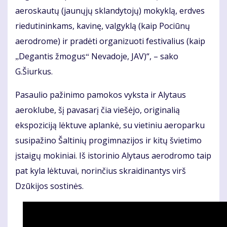
aeroskautų (jaunųjų sklandytojų) mokyklą, erdves
riedutininkams, kavinę, valgyklą (kaip Pociūnų
aerodrome) ir pradėti organizuoti festivalius (kaip
Degantis žmogus
Nevadoje, JAV)“, – sako
„
“
G.Šiurkus.
Pasaulio pažinimo pamokos vyksta ir Alytaus
aeroklube, šį pavasarį čia viešėjo, originalią
ekspoziciją lėktuve aplankė, su vietiniu aeroparku
susipažino Šaltinių progimnazijos ir kitų švietimo
įstaigų mokiniai. Iš istorinio Alytaus aerodromo taip
pat kyla lėktuvai, norinčius skraidinantys virš
Dzūkijos sostinės.