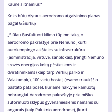
Kaune šiltnamius.“
Koks būtų Alytaus aerodromo atgaivinimo planas
pagal G.Šiurkų?
„Siūlau išasfaltuoti kilimo tūpimo taką, o
aerodromo pakraštyje prie Nemuno įkurti
autokempingo aikšteles su infrastrukūra
(administracija, virtuvė, sanblokas). Įrengti Nemuno
srovės energijos keltą pėstiesiems ir
dviratininkams (kaip tarp Verkių parko ir
Valakampių), 100 vietų hostelį (esamo triaukščio
pastato patalpose), kuriame nakvynė kainuotų
nebrangiai. Aerodromo pakraštyje prie miško
suformuoti sklypus gyvenamiesiems namams su
angarais (kaip Paluknio aerodrome), įkurti