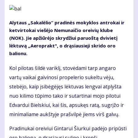
Alytaus „Sakalėlio“ pradinės mokyklos antrokai ir
ketvirtokai viešėjo Nemunaičio oreivių klube
(NOK). Jie apžiūrėjo skrydžiui paruoštą dvivietį
lėktuvą „Aeroprakt", o drąsiausieji skrido oro
balionu.
Kol pilotas šildė variklį, stovėdami tarp angaro
vartų vaikai gaivinosi propelerio sukeltu vėju,
stebėjo, kaip įsibėgėjęs lėktuvas lengvai atplyšta
nuo kilimo tūpimo tako ir sutartinai mojo pilotui
Edvardui Bielskiui, kai šis, apsukęs ratą, sugrįžo ir
minimaliame aukštyje prašvilpė jiems virš galvų.
Pradinukai oreiviui Gintarui Šiurkui padėjo pripūsti
oro balioną, o drąsiausi sulipo į krepšį,