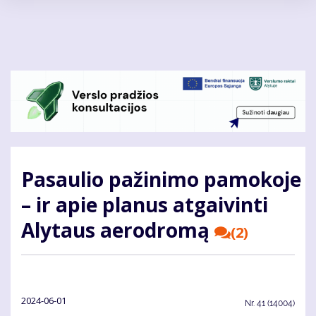
Pereiti
į
pagrindinį
turinį
Pasaulio pažinimo pamokoje
– ir apie planus atgaivinti
Alytaus aerodromą
(2)
2024-06-01
Nr.
41 (14004)