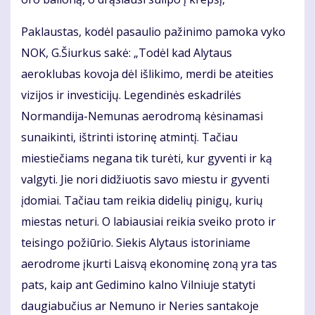
Paklaustas, kodėl pasaulio pažinimo pamoka vyko
NOK, G.Šiurkus sakė: „Todėl kad Alytaus
aeroklubas kovoja dėl išlikimo, merdi be ateities
vizijos ir investicijų. Legendinės eskadrilės
Normandija-Nemunas aerodromą kėsinamasi
sunaikinti, ištrinti istorinę atmintį. Tačiau
miestiečiams negana tik turėti, kur gyventi ir ką
valgyti. Jie nori didžiuotis savo miestu ir gyventi
įdomiai. Tačiau tam reikia didelių pinigų, kurių
miestas neturi. O labiausiai reikia sveiko proto ir
teisingo požiūrio. Siekis Alytaus istoriniame
aerodrome įkurti Laisvą ekonominę zoną yra tas
pats, kaip ant Gedimino kalno Vilniuje statyti
daugiabučius ar Nemuno ir Neries santakoje