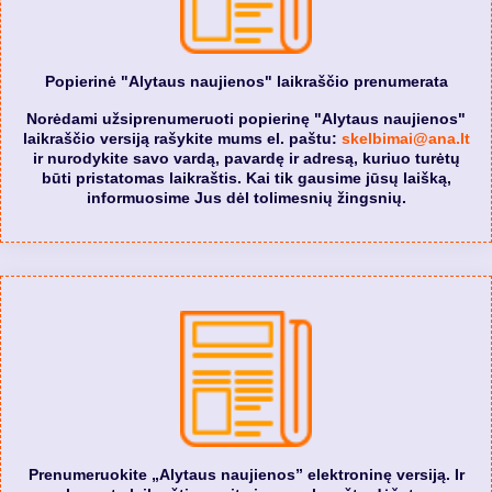
Popierinė "Alytaus naujienos" laikraščio prenumerata
Norėdami užsiprenumeruoti popierinę "Alytaus naujienos"
laikraščio versiją rašykite mums el. paštu:
skelbimai@ana.lt
ir nurodykite savo vardą, pavardę ir adresą, kuriuo turėtų
būti pristatomas laikraštis. Kai tik gausime jūsų laišką,
informuosime Jus dėl tolimesnių žingsnių.
Prenumeruokite „Alytaus naujienos” elektroninę versiją. Ir