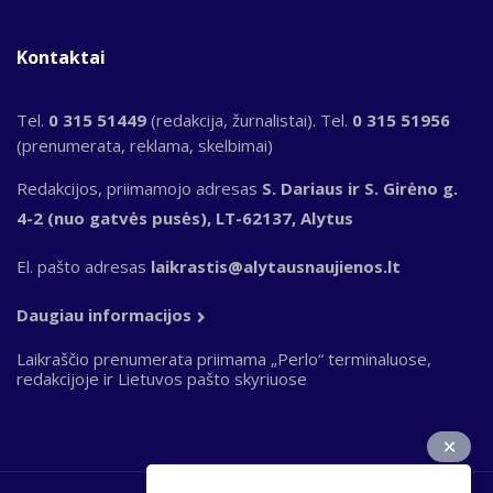
Kontaktai
Tel.
0 315 51449
(redakcija, žurnalistai). Tel.
0 315 51956
(prenumerata, reklama, skelbimai)
Redakcijos, priimamojo adresas
S. Dariaus ir S. Girėno g.
4-2 (nuo gatvės pusės), LT-62137, Alytus
El. pašto adresas
laikrastis@alytausnaujienos.lt
Daugiau informacijos
Laikraščio prenumerata priimama „Perlo“ terminaluose,
redakcijoje ir Lietuvos pašto skyriuose