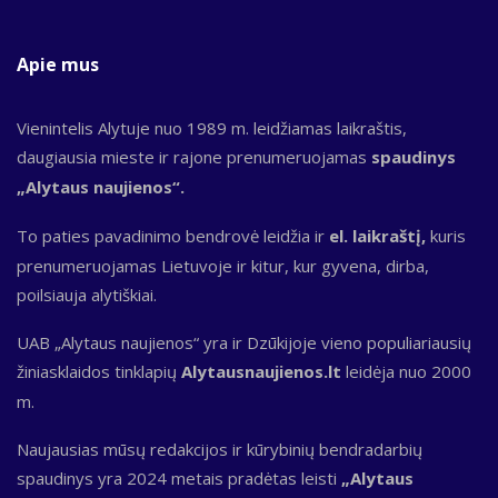
Apie mus
Vienintelis Alytuje nuo 1989 m. leidžiamas laikraštis,
daugiausia mieste ir rajone prenumeruojamas
spaudinys
„Alytaus naujienos“.
To paties pavadinimo bendrovė leidžia ir
el. laikraštį,
kuris
prenumeruojamas Lietuvoje ir kitur, kur gyvena, dirba,
poilsiauja alytiškiai.
UAB „Alytaus naujienos“ yra ir Dzūkijoje vieno populiariausių
žiniasklaidos tinklapių
Alytausnaujienos.lt
leidėja nuo 2000
m.
Naujausias mūsų redakcijos ir kūrybinių bendradarbių
spaudinys yra 2024 metais pradėtas leisti
„Alytaus