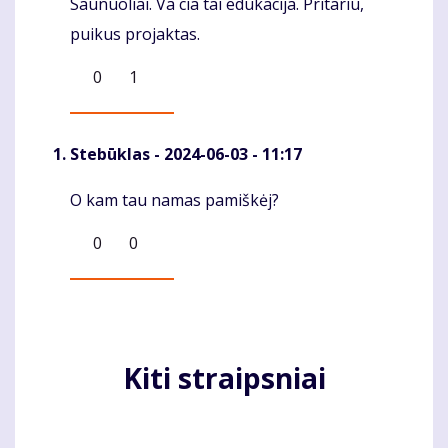
Saunuoliai. Va cia tai edukacija. Pritariu,
Komentaras
puikus projaktas.
0
1
Stebūklas
- 2024-06-03 - 11:17
O kam tau namas pamiškėj?
Komentaras
0
0
Kiti straipsniai