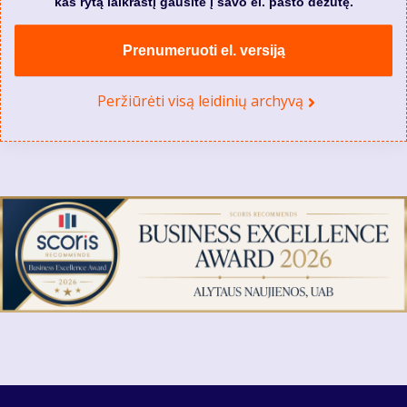
kas rytą laikraštį gausite į savo el. pašto dėžutę.
Prenumeruoti el. versiją
Peržiūrėti visą leidinių archyvą