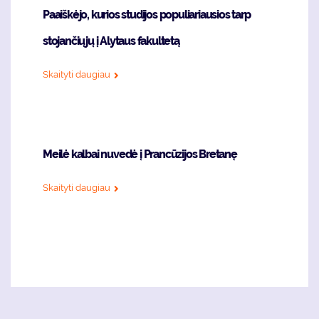
Paaiškėjo, kurios studijos populiariausios tarp
stojančiųjų į Alytaus fakultetą
Skaityti daugiau
Meilė kalbai nuvedė į Prancūzijos Bretanę
Skaityti daugiau