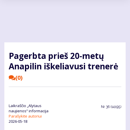
Pereiti
į
pagrindinį
turinį
Pagerbta prieš 20-metų
Anapilin iškeliavusi trenerė
(0)
Laikraščio „Alytaus
Nr.
36 (14195)
naujienos“ informacija
Parašykite autoriui
2026-05-18