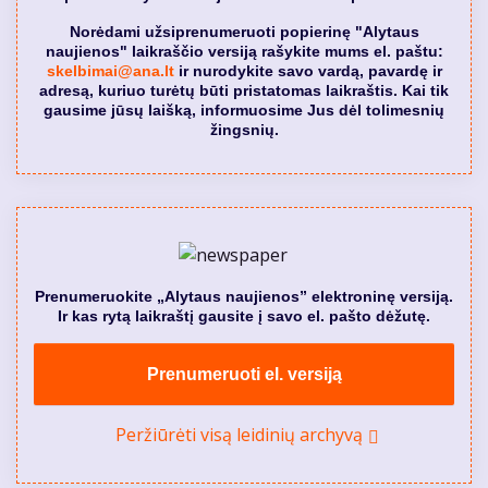
Norėdami užsiprenumeruoti popierinę "Alytaus
naujienos" laikraščio versiją rašykite mums el. paštu:
skelbimai@ana.lt
ir nurodykite savo vardą, pavardę ir
adresą, kuriuo turėtų būti pristatomas laikraštis. Kai tik
gausime jūsų laišką, informuosime Jus dėl tolimesnių
žingsnių.
Prenumeruokite „Alytaus naujienos” elektroninę versiją.
Ir kas rytą laikraštį gausite į savo el. pašto dėžutę.
Prenumeruoti el. versiją
Peržiūrėti visą leidinių archyvą