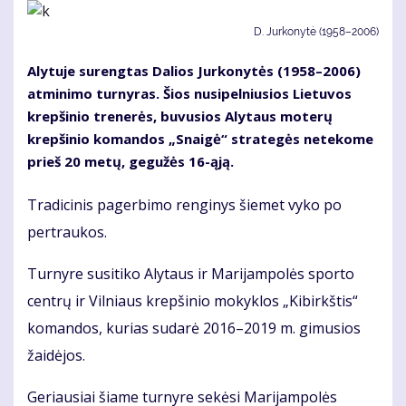
D. Jurkonytė (1958–2006)
Alytuje surengtas Dalios Jurkonytės (1958–2006)
atminimo turnyras. Šios nusipelniusios Lietuvos
krepšinio trenerės, buvusios Alytaus moterų
krepšinio komandos „Snaigė“ strategės netekome
prieš 20 metų, gegužės 16-ąją.
Tradicinis pagerbimo renginys šiemet vyko po
pertraukos.
Turnyre susitiko Alytaus ir Marijampolės sporto
centrų ir Vilniaus krepšinio mokyklos „Kibirkštis“
komandos, kurias sudarė 2016–2019 m. gimusios
žaidėjos.
Geriausiai šiame turnyre sekėsi Marijampolės