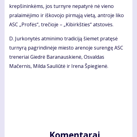
krepšininkėms, jos turnyre nepatyrė nė vieno
pralaimėjimo ir iškovojo pirmąją vietą, antroje liko
ASC „Profės“, trečioje – „Kibirkšties“ atstovės.
D. Jurkonytės atminimo tradiciją šiemet pratęsė
turnyrą pagrindinėje miesto arenoje surengę ASC
treneriai Giedrė Baranauskienė, Osvaldas
Mačernis, Milda Sauliūtė ir Irena Špiegienė.
Komentarai