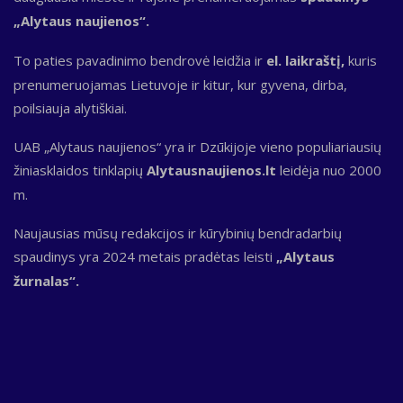
„Alytaus naujienos“.
To paties pavadinimo bendrovė leidžia ir
el. laikraštį,
kuris
prenumeruojamas Lietuvoje ir kitur, kur gyvena, dirba,
poilsiauja alytiškiai.
UAB „Alytaus naujienos“ yra ir Dzūkijoje vieno populiariausių
žiniasklaidos tinklapių
Alytausnaujienos.lt
leidėja nuo 2000
m.
Naujausias mūsų redakcijos ir kūrybinių bendradarbių
spaudinys yra 2024 metais pradėtas leisti
„Alytaus
žurnalas“.