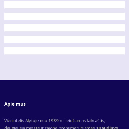
Apie mus
Vienintelis Alytuje nuo 1989 m. leidžiamas laikraštis,
daugiausia mieste ir rajone prenumeruojamas
spaudinys