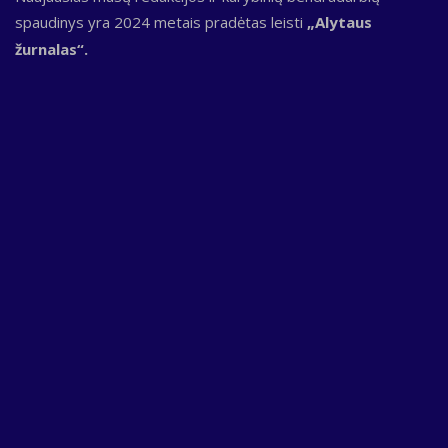
spaudinys yra 2024 metais pradėtas leisti
„Alytaus
žurnalas“.