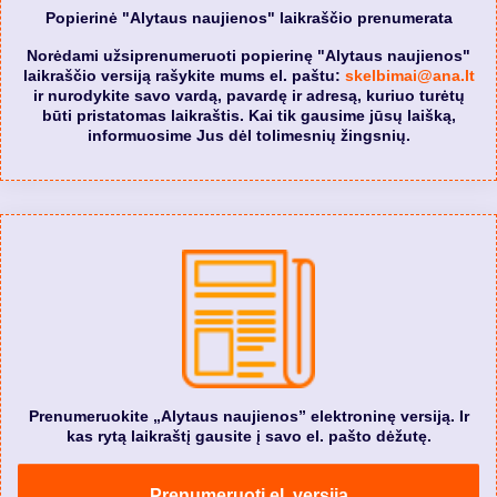
Popierinė "Alytaus naujienos" laikraščio prenumerata
Norėdami užsiprenumeruoti popierinę "Alytaus naujienos"
laikraščio versiją rašykite mums el. paštu:
skelbimai@ana.lt
ir nurodykite savo vardą, pavardę ir adresą, kuriuo turėtų
būti pristatomas laikraštis. Kai tik gausime jūsų laišką,
informuosime Jus dėl tolimesnių žingsnių.
Prenumeruokite „Alytaus naujienos” elektroninę versiją. Ir
kas rytą laikraštį gausite į savo el. pašto dėžutę.
Prenumeruoti el. versiją