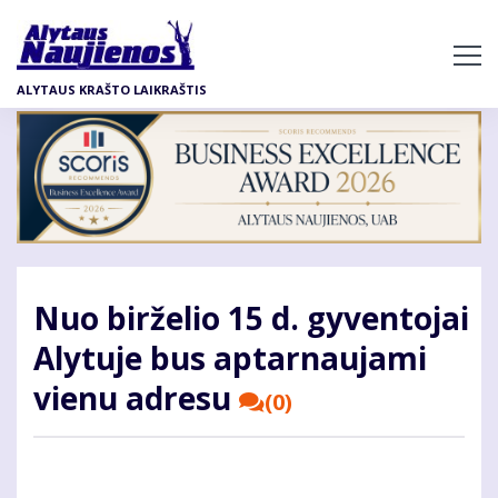
Pereiti
į
pagrindinį
ALYTAUS KRAŠTO LAIKRAŠTIS
turinį
Nuo birželio 15 d. gyventojai
Alytuje bus aptarnaujami
vienu adresu
(0)