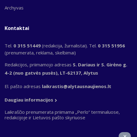
Archyvas
Kontaktai
Tel.
0 315 51449
(redakcija, žurnalistai). Tel.
0 315 51956
(prenumerata, reklama, skelbimai)
Redakcijos, priimamojo adresas
S. Dariaus ir S. Girėno g.
4-2 (nuo gatvės pusės), LT-62137, Alytus
El. pašto adresas
laikrastis@alytausnaujienos.lt
Daugiau informacijos
Laikraščio prenumerata priimama „Perlo“ terminaluose,
redakcijoje ir Lietuvos pašto skyriuose