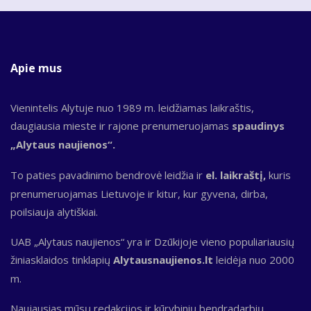
Apie mus
Vienintelis Alytuje nuo 1989 m. leidžiamas laikraštis,
daugiausia mieste ir rajone prenumeruojamas
spaudinys
„Alytaus naujienos“.
To paties pavadinimo bendrovė leidžia ir
el. laikraštį,
kuris
prenumeruojamas Lietuvoje ir kitur, kur gyvena, dirba,
poilsiauja alytiškiai.
UAB „Alytaus naujienos“ yra ir Dzūkijoje vieno populiariausių
žiniasklaidos tinklapių
Alytausnaujienos.lt
leidėja nuo 2000
m.
Naujausias mūsų redakcijos ir kūrybinių bendradarbių