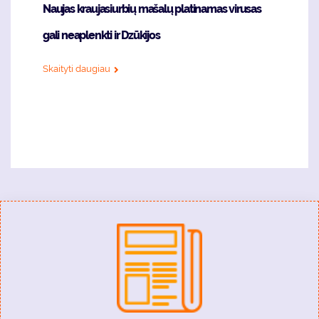
Naujas kraujasiurbių mašalų platinamas virusas
gali neaplenkti ir Dzūkijos
Skaityti daugiau