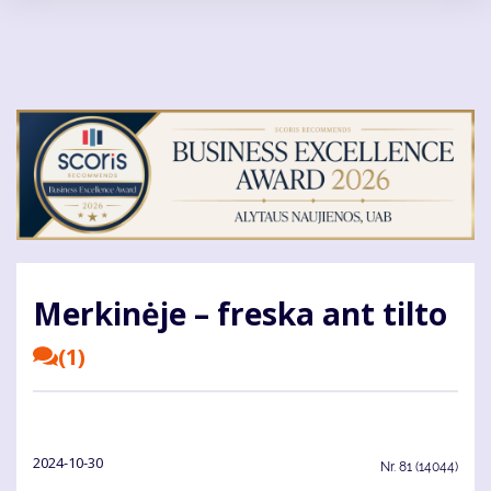
Pereiti
į
pagrindinį
turinį
Merkinėje – freska ant tilto
(1)
2024-10-30
Nr.
81 (14044)