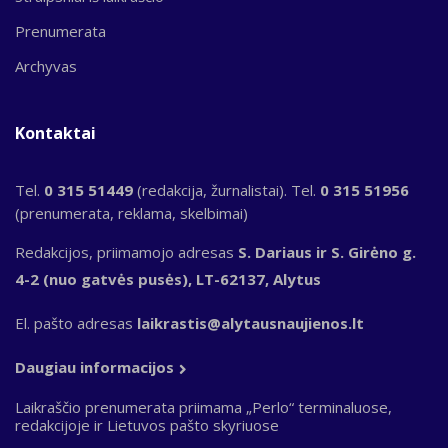
Prenumerata
Archyvas
Kontaktai
Tel.
0 315 51449
(redakcija, žurnalistai). Tel.
0 315 51956
(prenumerata, reklama, skelbimai)
Redakcijos, priimamojo adresas
S. Dariaus ir S. Girėno g.
4-2 (nuo gatvės pusės), LT-62137, Alytus
El. pašto adresas
laikrastis@alytausnaujienos.lt
Daugiau informacijos
Laikraščio prenumerata priimama „Perlo“ terminaluose,
redakcijoje ir Lietuvos pašto skyriuose