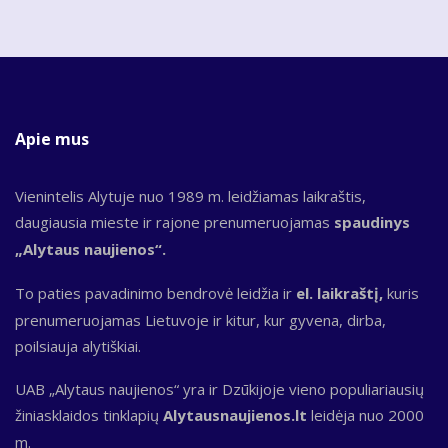
Apie mus
Vienintelis Alytuje nuo 1989 m. leidžiamas laikraštis,
daugiausia mieste ir rajone prenumeruojamas
spaudinys
„Alytaus naujienos“.
To paties pavadinimo bendrovė leidžia ir
el. laikraštį,
kuris
prenumeruojamas Lietuvoje ir kitur, kur gyvena, dirba,
poilsiauja alytiškiai.
UAB „Alytaus naujienos“ yra ir Dzūkijoje vieno populiariausių
žiniasklaidos tinklapių
Alytausnaujienos.lt
leidėja nuo 2000
m.