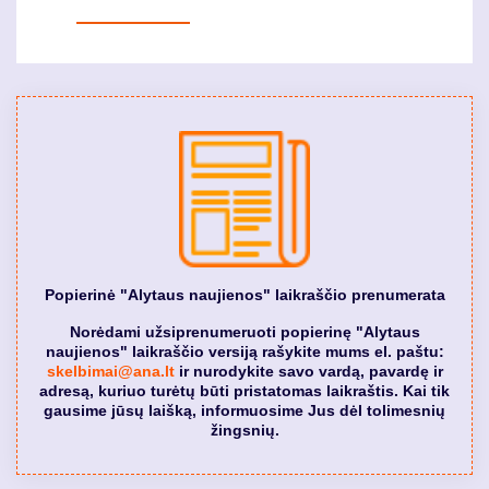
Popierinė "Alytaus naujienos" laikraščio prenumerata
Norėdami užsiprenumeruoti popierinę "Alytaus
naujienos" laikraščio versiją rašykite mums el. paštu:
skelbimai@ana.lt
ir nurodykite savo vardą, pavardę ir
adresą, kuriuo turėtų būti pristatomas laikraštis. Kai tik
gausime jūsų laišką, informuosime Jus dėl tolimesnių
žingsnių.