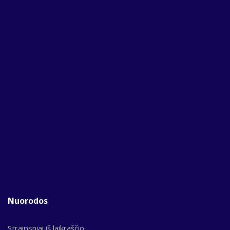
Nuorodos
Straipsniai iš laikraščio