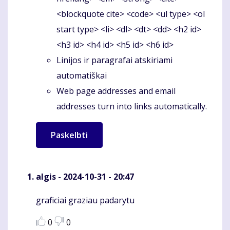
<blockquote cite> <code> <ul type> <ol
start type> <li> <dl> <dt> <dd> <h2 id>
<h3 id> <h4 id> <h5 id> <h6 id>
Linijos ir paragrafai atskiriami
automatiškai
Web page addresses and email
addresses turn into links automatically.
algis
- 2024-10-31 - 20:47
graficiai graziau padarytu
Komentaras
0
0