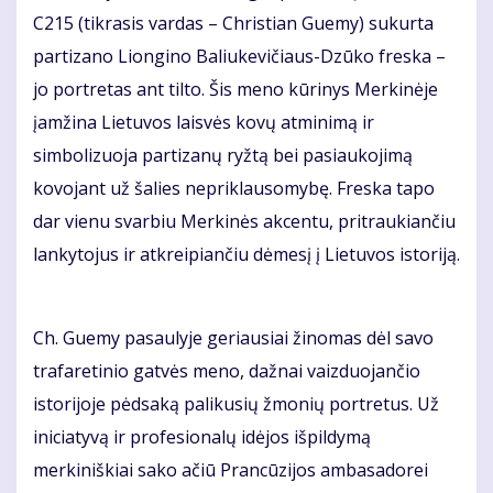
C215 (tikrasis vardas – Christian Guemy) sukurta
partizano Liongino Baliukevičiaus-Dzūko freska –
jo portretas ant tilto. Šis meno kūrinys Merkinėje
įamžina Lietuvos laisvės kovų atminimą ir
simbolizuoja partizanų ryžtą bei pasiaukojimą
kovojant už šalies nepriklausomybę. Freska tapo
dar vienu svarbiu Merkinės akcentu, pritraukiančiu
lankytojus ir atkreipiančiu dėmesį į Lietuvos istoriją.
Ch. Guemy pasaulyje geriausiai žinomas dėl savo
trafaretinio gatvės meno, dažnai vaizduojančio
istorijoje pėdsaką palikusių žmonių portretus. Už
iniciatyvą ir profesionalų idėjos išpildymą
merkiniškiai sako ačiū Prancūzijos ambasadorei