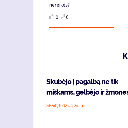
nereikės?
0
0
K
Skubėjo į pagalbą ne tik
miškams, gelbėjo ir žmone
Skaityti daugiau