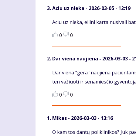
Aciu uz nieka
- 2026-03-05 - 12:19
Komentaras
Aciu uz nieka, eilini karta nusivali ba
0
0
Dar viena naujiena
- 2026-03-03 - 2
Komentaras
Dar viena "gera" naujiena pacientams 
ten važiuoti ir senamiesčio gyventoja
0
0
Mikas
- 2026-03-03 - 13:16
Komentaras
O kam tos dantų poliklinikos? Juk pava