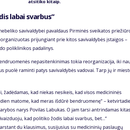
atsitiko kitaip.
dis labai svarbus“
ebeliko savivaldybei pavaldaus Pirminės sveikatos priežiūr
organizuotas prijungiant prie kitos savivaldybės įstaigos –
ado poliklinikos padalinys.
bendruomenės nepasitenkinimas tokia reorganizacija, iki na
us puolė raminti patys savivaldybės vadovai. Tarp jų ir miest
ai, žadėdamas, kad niekas nesikeis, kad visos medicininės
andien matome, kad meras išdūrė bendruomenę“ – ketvirtadi
arybos narys Povilas Labukas. O jam tarsi antrindamas kita
ivaizduoju, kad politiko žodis labai svarbus, bet…“
svarstant du klausimus, susijusius su medicininių paslaugų