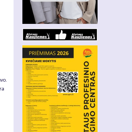
vo.
ra