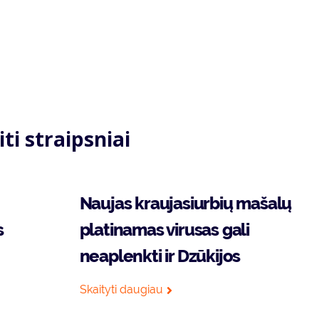
iti straipsniai
Naujas kraujasiurbių mašalų
s
platinamas virusas gali
neaplenkti ir Dzūkijos
Skaityti daugiau