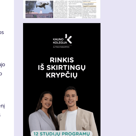
os
ujo
o
enį
s