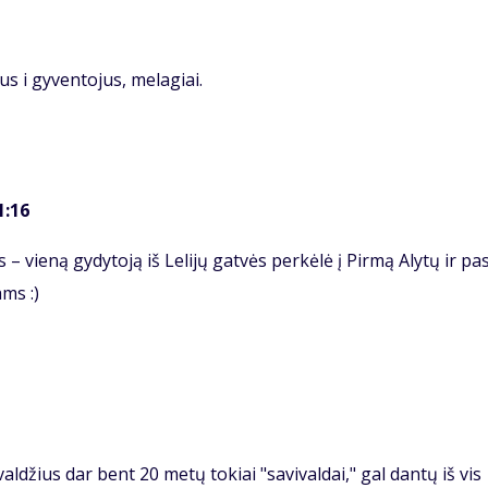
tus i gyventojus, melagiai.
1:16
– vieną gydytoją iš Lelijų gatvės perkėlė į Pirmą Alytų ir pas
ms :)
ldžius dar bent 20 metų tokiai "savivaldai," gal dantų iš vis