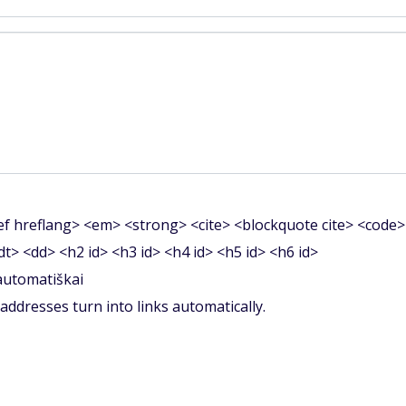
f hreflang> <em> <strong> <cite> <blockquote cite> <code>
<dt> <dd> <h2 id> <h3 id> <h4 id> <h5 id> <h6 id>
 automatiškai
ddresses turn into links automatically.