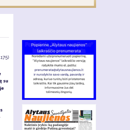
4175)
e
ę su
je
us
e