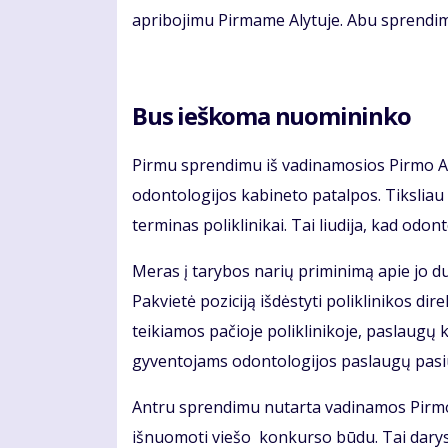
apribojimu Pirmame Alytuje. Abu sprendimų
Bus ieškoma nuomininko
Pirmu sprendimu iš vadinamosios Pirmo Aly
odontologijos kabineto patalpos. Tikslia
terminas poliklinikai. Tai liudija, kad odo
Meras į tarybos narių priminimą apie jo 
Pakvietė poziciją išdėstyti poliklinikos di
teikiamos pačioje poliklinikoje, paslaugų 
gyventojams odontologijos paslaugų pasiūly
Antru sprendimu nutarta vadinamos Pirmo 
išnuomoti viešo konkurso būdu. Tai darys 