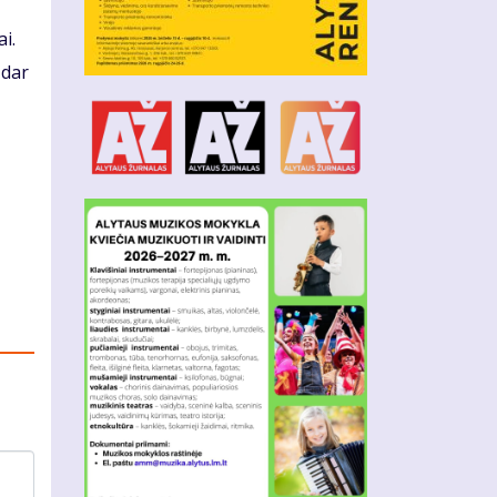
i.
 dar