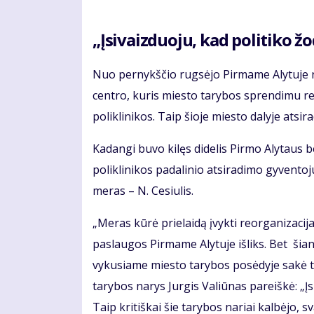
„Įsivaizduoju, kad politiko žo
Nuo pernykščio rugsėjo Pirmame Alytuje n
centro, kuris miesto tarybos sprendimu re
poliklinikos. Taip šioje miesto dalyje atsir
Kadangi buvo kilęs didelis Pirmo Alytaus 
poliklinikos padalinio atsiradimo gyventoj
meras – N. Cesiulis.
„Meras kūrė prielaidą įvykti reorganizacij
paslaugos Pirmame Alytuje išliks. Bet ši
vykusiame miesto tarybos posėdyje sakė t
tarybos narys Jurgis Valiūnas pareiškė: „Įs
Taip kritiškai šie tarybos nariai kalbėjo, 