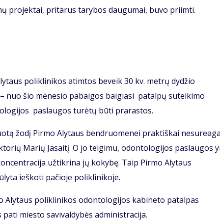
 projektai, pritarus tarybos daugumai, buvo priimti.
taus poliklinikos atimtos beveik 30 kv. metrų dydžio
u – nuo šio mėnesio pabaigos baigiasi patalpų suteikimo
ntologijos paslaugos turėtų būti prarastos.
duotą žodį Pirmo Alytaus bendruomenei praktiškai nesureaga
rektorių Marių Jasaitį. O jo teigimu, odontologijos paslaugos y
koncentracija užtikrina jų kokybę. Taip Pirmo Alytaus
ta ieškoti pačioje poliklinikoje.
Alytaus poliklinikos odontologijos kabineto patalpas
pati miesto savivaldybės administracija.