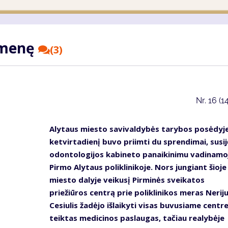
omenę
(3)
Nr.
16 (1
Alytaus miesto savivaldybės tarybos posėdyj
ketvirtadienį buvo priimti du sprendimai, susij
odontologijos kabineto panaikinimu vadinamo
Pirmo Alytaus poliklinikoje. Nors jungiant šioje
miesto dalyje veikusį Pirminės sveikatos
priežiūros centrą prie poliklinikos meras Nerij
Cesiulis žadėjo išlaikyti visas buvusiame centr
teiktas medicinos paslaugas, tačiau realybėje