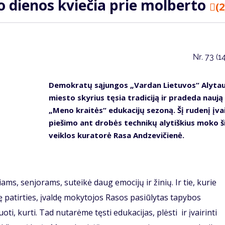
o dienos kviečia prie molberto
(2
Nr.
73 (1
Demokratų sąjungos „Vardan Lietuvos“ Alyta
miesto skyrius tęsia tradiciją ir pradeda naują
„Meno kraitės“ edukacijų sezoną. Šį rudenį įva
piešimo ant drobės technikų alytiškius moko š
veiklos kuratorė Rasa Andzevičienė.
ms, senjorams, suteikė daug emocijų ir žinių. Ir tie, kurie
ę patirties, įvaldę mokytojos Rasos pasiūlytas tapybos
, kurti. Tad nutarėme tęsti edukacijas, plėsti ir įvairinti