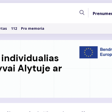
Pagri
Prenume
naviga
rtas
112
Pro memoria