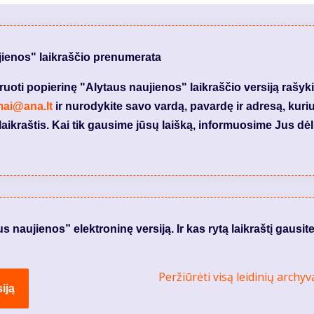
jienos" laikraščio prenumerata
ti popierinę "Alytaus naujienos" laikraščio versiją rašyki
mai@ana.lt
ir nurodykite savo vardą, pavardę ir adresą, kuri
laikraštis. Kai tik gausime jūsų laišką, informuosime Jus dėl
naujienos” elektroninę versiją. Ir kas rytą laikraštį gausite
Peržiūrėti visą leidinių archyv
iją