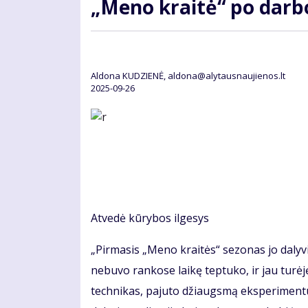
„Meno kraitė“ po darb
Aldona KUDZIENĖ, aldona@alytausnaujienos.lt
2025-09-26
Atvedė kūrybos ilgesys
„Pirmasis „Meno kraitės“ sezonas jo dalyvia
nebuvo rankose laikę teptuko, ir jau turėj
technikas, pajuto džiaugsmą eksperimentuoti