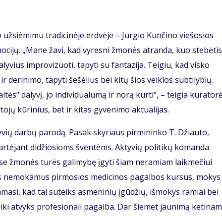
 užsiėmimu tradicinėje erdvėje – Jurgio Kunčino viešosios
emocijų. „Mane žavi, kad vyresni žmonės atranda, kuo stebėtis
lyvius improvizuoti, tapyti su fantazija. Teigiu, kad visko
derinimo, tapyti šešėlius bei kitų šios veiklos subtilybių.
tės“ dalyvį, jo individualumą ir norą kurti“, – teigia kurator
ojų kūrinius, bet ir kitas gyvenimo aktualijas.
vių darbų parodą. Pasak skyriaus pirmininko T. Džiauto,
artėjant didžiosioms šventėms. Aktyvių politikų komanda
se žmonės turės galimybę įgyti šiam neramiam laikmečiui
 ves nemokamus pirmosios medicinos pagalbos kursus, mokys
amasi, kad tai suteiks asmeninių įgūdžių, išmokys ramiai bei
 iki atvyks profesionali pagalba. Dar šiemet jaunimą ketina