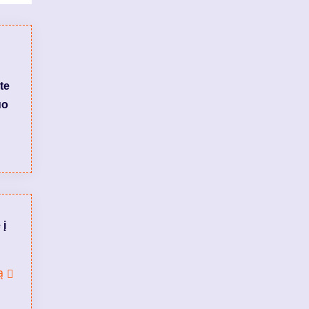
te
uo
 į
ą