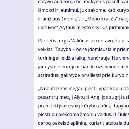
dalyvių auditoriją bei mokymus pakelti į 
išmokti ir jaunimui. Juk sakoma, kad kūryba 
ir amžiaus žmonių“, – „Meno kraitės“ na
Lietuvos“ Alytaus miesto skyrius pirmini
Partietis Jurgis Valiūnas akcentavo, kaip 
veiklas. Tapyba – bene įdomiausia ir prie
turiningai leidžia laiką, bendrauja. Ne vien
jaunystėje norėjo ir bandė užsiiminėti meni
atsiradusi galimybė prisiliesti prie kūrybin
„Nuo mažens mėgau piešti, ypač kopijuoti. 
pusantrų metų į Alytų iš Anglijos sugrįžusi
pramokti įvairesnių kūrybos būdų, tapybo
pieštuku piešdama žmonių veidus. Bičiules 
darbų pakeisti aplinką, kuriant atsipalaidu