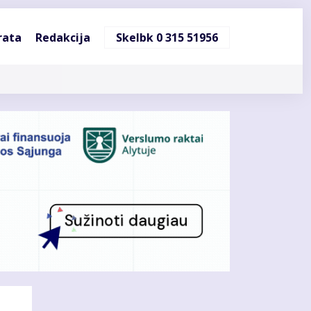
ndinė
rata
Redakcija
Skelbk 0 315 51956
cija