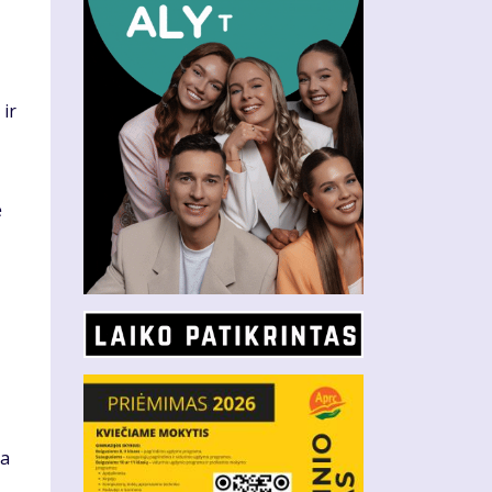
 ir
ė
ma