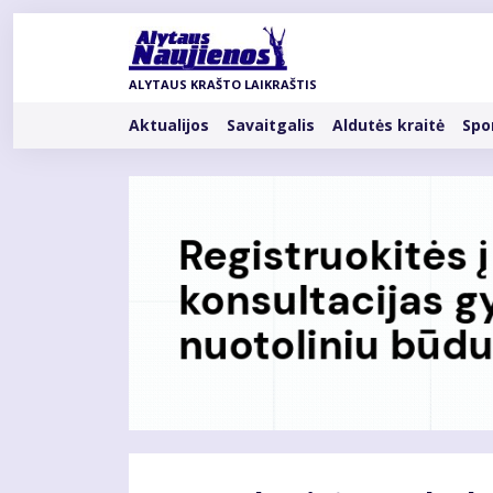
Pereiti
į
pagrindinį
ALYTAUS KRAŠTO LAIKRAŠTIS
turinį
Rubrikos
Aktualijos
Savaitgalis
Aldutės kraitė
Spo