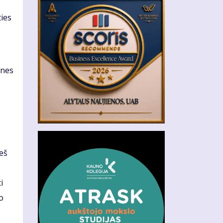
ties
ines
ieš
i
o