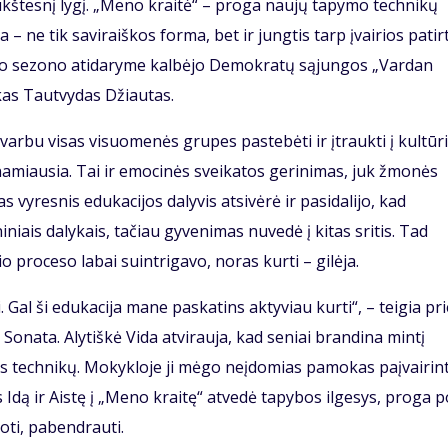
aukštesnį lygį. „Meno kraitė“ – proga naujų tapymo technikų
– ne tik saviraiškos forma, bet ir jungtis tarp įvairios patir
ujo sezono atidaryme kalbėjo Demokratų sąjungos „Vardan
nkas Tautvydas Džiautas.
svarbu visas visuomenės grupes pastebėti ir įtraukti į kultūr
inamiausia. Tai ir emocinės sveikatos gerinimas, juk žmonės
as vyresnis edukacijos dalyvis atsivėrė ir pasidalijo, kad
niais dalykais, tačiau gyvenimas nuvedė į kitas sritis. Tad
io proceso labai suintrigavo, noras kurti – gilėja.
Gal ši edukacija mane paskatins aktyviau kurti“, – teigia pr
 Sonata. Alytiškė Vida atvirauja, kad seniai brandina mintį
s technikų. Mokykloje ji mėgo neįdomias pamokas paįvairint
Idą ir Aistę į „Meno kraitę“ atvedė tapybos ilgesys, proga p
oti, pabendrauti.