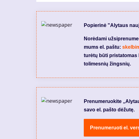
Popierinė "Alytaus nau
Norėdami užsiprenumeruo
mums el. paštu:
skelbi
turėtų būti pristatomas 
tolimesnių žingsnių.
Prenumeruokite „Alytaus 
savo el. pašto dėžutę.
Prenumeruoti el. vers