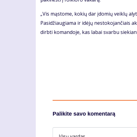
„Vis mąstome, kokių dar įdomių veiklų alyti
Pasidžiaugiama ir idėjų nestokojančiais a
dirbti komandoje, kas labai svarbu siekiant 
Palikite savo komentarą
Jūsų vardas