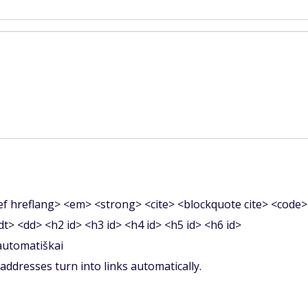
f hreflang> <em> <strong> <cite> <blockquote cite> <code>
<dt> <dd> <h2 id> <h3 id> <h4 id> <h5 id> <h6 id>
 automatiškai
ddresses turn into links automatically.