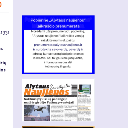
)
4133)
us
irių
ios