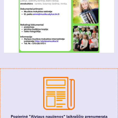
Popierinė "Alytaus naujienos" laikraščio prenumerata