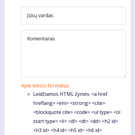
Jūsų vardas
Komentaras
Apie teksto formatus
Leidžiamos HTML žymės: <a href
hreflang> <em> <strong> <cite>
<blockquote cite> <code> <ul type> <ol
start type> <li> <dl> <dt> <dd> <h2 id>
<h3 id> <h4 id> <h5 id> <h6 id>