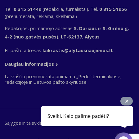
Tel.
0 315 51449
(redakcija, žurnalistai). Tel.
0 315 51956
(prenumerata, reklama, skelbimai)
Redakcijos, priimamojo adresas
S. Dariaus ir S. Girėno g.
4-2 (nuo gatvės pusės), LT-62137, Alytus
El. pašto adresas
laikrastis@alytausnaujienos.lt
Daugiau informacijos
Laikraščio prenumerata priimama „Perlo“ terminaluose,
redakcijoje ir Lietuvos pašto skyriuose
Sveiki. Kaip galime padėti?
Sąlygos ir taisyklės
Bottom
footer