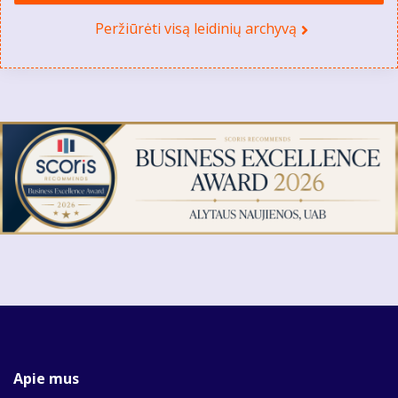
Peržiūrėti visą leidinių archyvą
Apie mus