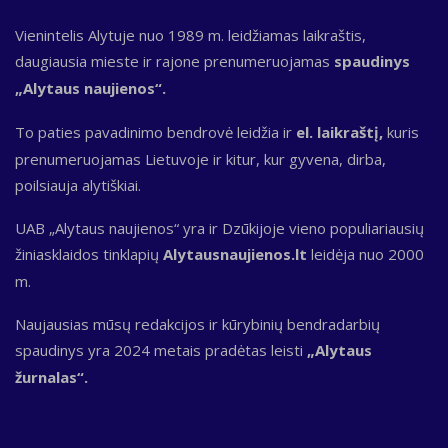
Vienintelis Alytuje nuo 1989 m. leidžiamas laikraštis,
daugiausia mieste ir rajone prenumeruojamas
spaudinys
„Alytaus naujienos“.
To paties pavadinimo bendrovė leidžia ir
el. laikraštį,
kuris
prenumeruojamas Lietuvoje ir kitur, kur gyvena, dirba,
poilsiauja alytiškiai.
UAB „Alytaus naujienos“ yra ir Dzūkijoje vieno populiariausių
žiniasklaidos tinklapių
Alytausnaujienos.lt
leidėja nuo 2000
m.
Naujausias mūsų redakcijos ir kūrybinių bendradarbių
spaudinys yra 2024 metais pradėtas leisti
„Alytaus
žurnalas“.