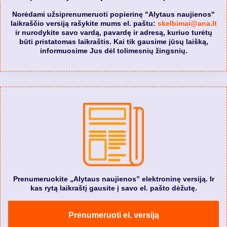
Norėdami užsiprenumeruoti popierinę "Alytaus naujienos"
laikraščio versiją rašykite mums el. paštu:
skelbimai@ana.lt
ir nurodykite savo vardą, pavardę ir adresą, kuriuo turėtų
būti pristatomas laikraštis. Kai tik gausime jūsų laišką,
informuosime Jus dėl tolimesnių žingsnių.
Prenumeruokite „Alytaus naujienos” elektroninę versiją. Ir
kas rytą laikraštį gausite į savo el. pašto dėžutę.
Prenumeruoti el. versiją