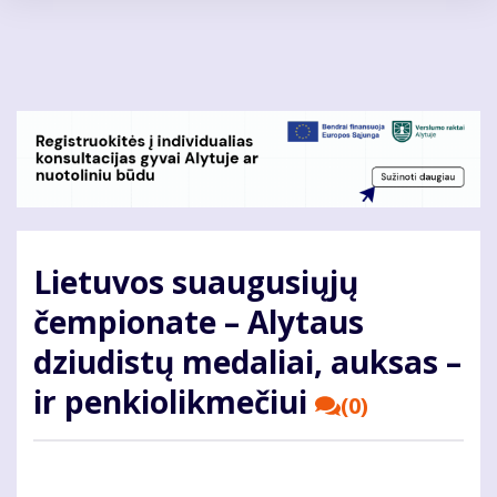
Pereiti
į
pagrindinį
turinį
Lietuvos suaugusiųjų
čempionate – Alytaus
dziudistų medaliai, auksas –
ir penkiolikmečiui
(0)