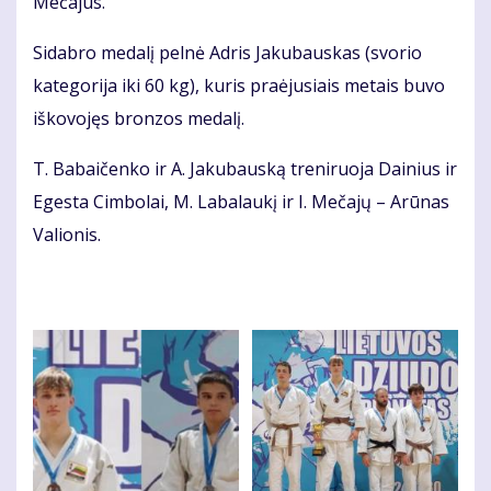
Mečajus.
Sidabro medalį pelnė Adris Jakubauskas (svorio
kategorija iki 60 kg), kuris praėjusiais metais buvo
iškovojęs bronzos medalį.
T. Babaičenko ir A. Jakubauską treniruoja Dainius ir
Egesta Cimbolai, M. Labalaukį ir I. Mečajų – Arūnas
Valionis.