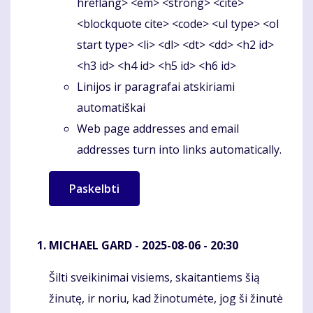
hreflang> <em> <strong> <cite>
<blockquote cite> <code> <ul type> <ol
start type> <li> <dl> <dt> <dd> <h2 id>
<h3 id> <h4 id> <h5 id> <h6 id>
Linijos ir paragrafai atskiriami
automatiškai
Web page addresses and email
addresses turn into links automatically.
MICHAEL GARD
- 2025-08-06 - 20:30
Šilti sveikinimai visiems, skaitantiems šią
Komentaras
žinutę, ir noriu, kad žinotumėte, jog ši žinutė