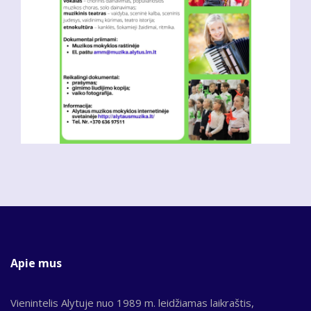
Apie mus
Vienintelis Alytuje nuo 1989 m. leidžiamas laikraštis,