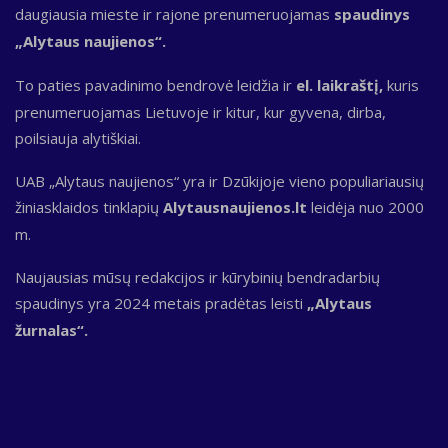
daugiausia mieste ir rajone prenumeruojamas
spaudinys
„Alytaus naujienos“.
To paties pavadinimo bendrovė leidžia ir
el. laikraštį,
kuris
prenumeruojamas Lietuvoje ir kitur, kur gyvena, dirba,
poilsiauja alytiškiai.
UAB „Alytaus naujienos“ yra ir Dzūkijoje vieno populiariausių
žiniasklaidos tinklapių
Alytausnaujienos.lt
leidėja nuo 2000
m.
Naujausias mūsų redakcijos ir kūrybinių bendradarbių
spaudinys yra 2024 metais pradėtas leisti
„Alytaus
žurnalas“.