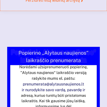
Peržiūrėti visą leidinių archyvą