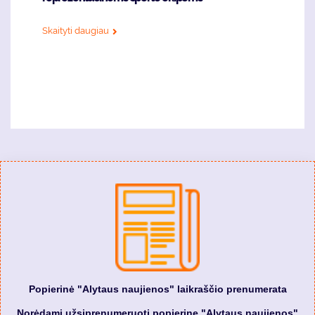
Skaityti daugiau
Popierinė "Alytaus naujienos" laikraščio prenumerata
Norėdami užsiprenumeruoti popierinę "Alytaus naujienos"