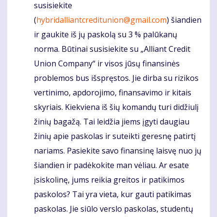
susisiekite
(
hybridalliantcreditunion@gmail.com
) šiandien
ir gaukite iš jų paskolą su 3 % palūkanų
norma. Būtinai susisiekite su „Alliant Credit
Union Company“ ir visos jūsų finansinės
problemos bus išspręstos. Jie dirba su rizikos
vertinimo, apdorojimo, finansavimo ir kitais
skyriais. Kiekviena iš šių komandų turi didžiulį
žinių bagažą. Tai leidžia jiems įgyti daugiau
žinių apie paskolas ir suteikti geresnę patirtį
nariams. Pasiekite savo finansinę laisvę nuo jų
šiandien ir padėkokite man vėliau. Ar esate
įsiskolinę, jums reikia greitos ir patikimos
paskolos? Tai yra vieta, kur gauti patikimas
paskolas. Jie siūlo verslo paskolas, studentų