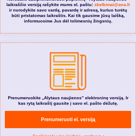
laikraščio versiją rašykite mums el. paštu:
skelbimai@ana.lt
ir nurodykite savo vardą, pavardę ir adresą, kuriuo turėtų
būti pristatomas laikraštis. Kai tik gausime jūsų laišką,
informuosime Jus dėl tolimesnių žingsnių.
Prenumeruokite „Alytaus naujienos” elektroninę versiją. Ir
kas rytą laikraštį gausite į savo el. pašto dėžutę.
Prenumeruoti el. versiją