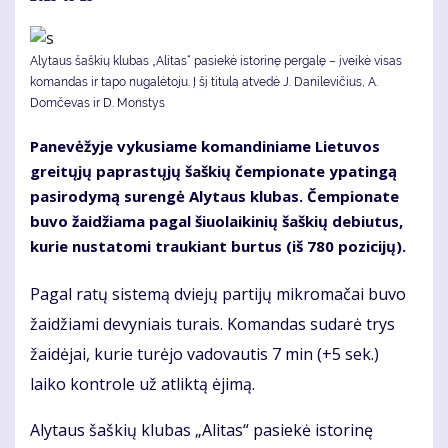
Alytaus šaškių klubas „Alitas“ pasiekė istorinę pergalę – įveikė visas
komandas ir tapo nugalėtoju. Į šį titulą atvedė J. Danilevičius, A.
Domčevas ir D. Monstys
Panevėžyje vykusiame komandiniame Lietuvos
greitųjų paprastųjų šaškių čempionate ypatingą
pasirodymą surengė Alytaus klubas. Čempionate
buvo žaidžiama pagal šiuolaikinių šaškių debiutus,
kurie nustatomi traukiant burtus (iš 780 pozicijų).
Pagal ratų sistemą dviejų partijų mikromačai buvo
žaidžiami devyniais turais. Komandas sudarė trys
žaidėjai, kurie turėjo vadovautis 7 min (+5 sek.)
laiko kontrole už atliktą ėjimą.
Alytaus šaškių klubas „Alitas“ pasiekė istorinę