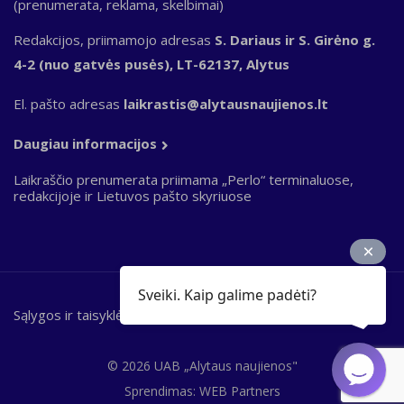
(prenumerata, reklama, skelbimai)
Redakcijos, priimamojo adresas
S. Dariaus ir S. Girėno g.
4-2 (nuo gatvės pusės), LT-62137, Alytus
El. pašto adresas
laikrastis@alytausnaujienos.lt
Daugiau informacijos
Laikraščio prenumerata priimama „Perlo“ terminaluose,
redakcijoje ir Lietuvos pašto skyriuose
Sveiki. Kaip galime padėti?
Sąlygos ir taisyklės
Bottom
footer
© 2026 UAB „Alytaus naujienos"
Sprendimas:
WEB Partners