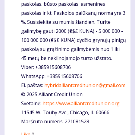
paskolas, būsto paskolas, asmenines
paskolas ir kt. Paskolos palūkanų norma yra 3
%. Susisiekite su mumis šiandien. Turite
galimybę gauti 2000 (€$£ KUNA) - 5 000 000 -
100 000 000 (€$£ KUNA) dydžio grynųjų pinigų
paskolą su grąžinimo galimybėmis nuo 1 iki
45 metų be nekilnojamojo turto užstato.
Viber: +385915608706
WhatsApp: +385915608706
El. paštas:
hybridalliantcreditunion@gmail.com
© 2025 Alliant Credit Union
Svetainė:
https://www.alliantcreditunion.org
11545 W. Touhy Ave., Chicago, IL 60666
Maršruto numeris: 271081528
Like
0