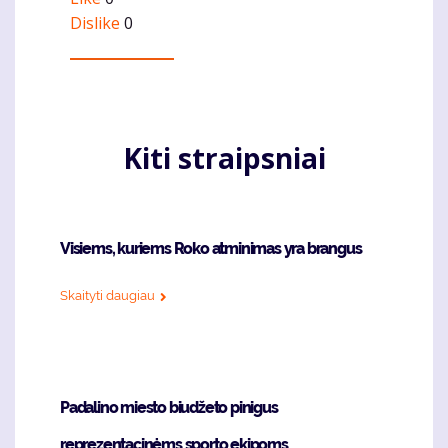
Dislike
0
Kiti straipsniai
Visiems, kuriems Roko atminimas yra brangus
Skaityti daugiau
Padalino miesto biudžeto pinigus
reprezentacinėms sporto ekipoms