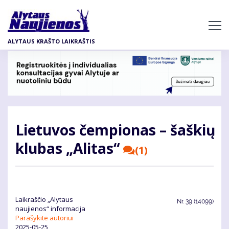
Pereiti
į
pagrindinį
ALYTAUS KRAŠTO LAIKRAŠTIS
turinį
Lietuvos čempionas – šaškių
klubas „Alitas“
(1)
Laikraščio „Alytaus
Nr.
39 (14099)
naujienos“ informacija
Parašykite autoriui
2025-05-25