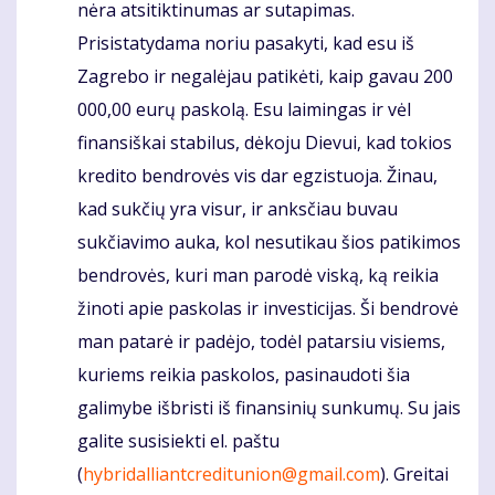
nėra atsitiktinumas ar sutapimas.
Prisistatydama noriu pasakyti, kad esu iš
Zagrebo ir negalėjau patikėti, kaip gavau 200
000,00 eurų paskolą. Esu laimingas ir vėl
finansiškai stabilus, dėkoju Dievui, kad tokios
kredito bendrovės vis dar egzistuoja. Žinau,
kad sukčių yra visur, ir anksčiau buvau
sukčiavimo auka, kol nesutikau šios patikimos
bendrovės, kuri man parodė viską, ką reikia
žinoti apie paskolas ir investicijas. Ši bendrovė
man patarė ir padėjo, todėl patarsiu visiems,
kuriems reikia paskolos, pasinaudoti šia
galimybe išbristi iš finansinių sunkumų. Su jais
galite susisiekti el. paštu
(
hybridalliantcreditunion@gmail.com
). Greitai