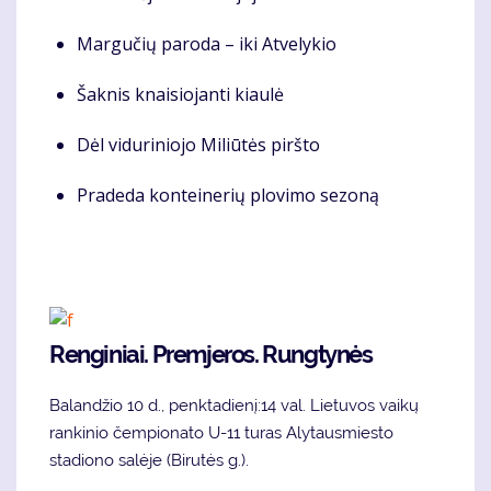
Margučių paroda – iki Atvelykio
Šaknis knaisiojanti kiaulė
Dėl viduriniojo Miliūtės piršto
Pradeda konteinerių plovimo sezoną
Renginiai. Premjeros. Rungtynės
Balandžio 10 d., penktadienį:14 val. Lietuvos vaikų
rankinio čempionato U-11 turas Alytausmiesto
stadiono salėje (Birutės g.).