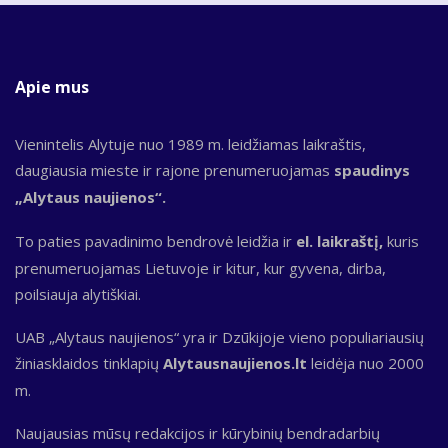
Apie mus
Vienintelis Alytuje nuo 1989 m. leidžiamas laikraštis,
daugiausia mieste ir rajone prenumeruojamas
spaudinys
„Alytaus naujienos“.
To paties pavadinimo bendrovė leidžia ir
el. laikraštį,
kuris
prenumeruojamas Lietuvoje ir kitur, kur gyvena, dirba,
poilsiauja alytiškiai.
UAB „Alytaus naujienos“ yra ir Dzūkijoje vieno populiariausių
žiniasklaidos tinklapių
Alytausnaujienos.lt
leidėja nuo 2000
m.
Naujausias mūsų redakcijos ir kūrybinių bendradarbių