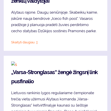
ženklų valdytojai
Alytaus rajone, Daugų seniūnijoje, Skabeikių kaime,
įsikūrė nauja bendrovė „Iceco fish pool“. Vasaros
pradžioje ji planuoja pradėti žuvies perdirbimo
cecho statybas Dzūkijos sostinės Pramonės parke.
Skaityti daugiau
„Varsa-Stronglasas“ žengė žingsnį link
pusfinalio
Lietuvos rankinio lygos reguliariame čempionate
trečią vietą užėmusi Alytaus komanda „Varsa-
Stronglasas“ ketvirtfinalyje kaunasi su šeštoje