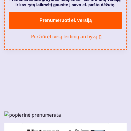
Ir kas rytą laikraštį gausite į savo el. pašto dėžutę.
Prenumeruoti el. versiją
Peržiūrėti visą leidinių archyvą