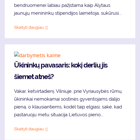
bendruomenei labiau pažįstama kaip Alytaus
jaunųjų menininkų stipendijos laimėtoja, sukūrusi...
Skaityti daugiau
Ūkininkų pavasaris: kokį derlių jis
šiemet atneš?
Vakar, ketvirtadienį, Vilniuje, prie Vyriausybės rūmų,
ūkininkai nemokamai sostinės gyventojams dalijo
pieną, o klausiantiems, kodėl taip elgiasi, sakė, kad
pastaruoju metu situacija Lietuvos pieno...
Skaityti daugiau