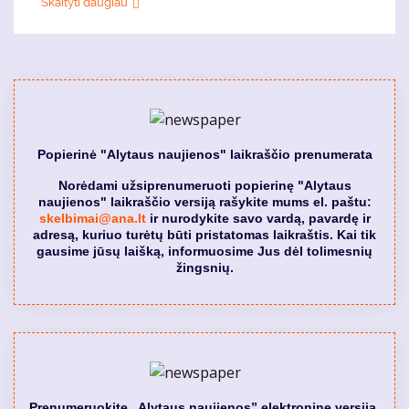
Skaityti daugiau
Popierinė "Alytaus naujienos" laikraščio prenumerata
Norėdami užsiprenumeruoti popierinę "Alytaus
naujienos" laikraščio versiją rašykite mums el. paštu:
skelbimai@ana.lt
ir nurodykite savo vardą, pavardę ir
adresą, kuriuo turėtų būti pristatomas laikraštis. Kai tik
gausime jūsų laišką, informuosime Jus dėl tolimesnių
žingsnių.
Prenumeruokite „Alytaus naujienos” elektroninę versiją.