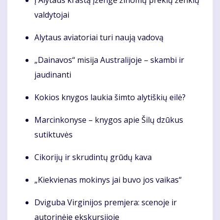
Į Alytaus kraštą įžengė žinomų prekių ženklų
valdytojai
Alytaus aviatoriai turi naują vadovą
„Dainavos“ misija Australijoje – skambi ir
jaudinanti
Kokios knygos laukia šimto alytiškių eilė?
Marcinkonyse – knygos apie Šilų dzūkus
sutiktuvės
Cikorijų ir skrudintų grūdų kava
„Kiekvienas mokinys jai buvo jos vaikas“
Dviguba Virginijos premjera: scenoje ir
autorinėje ekskursijoje