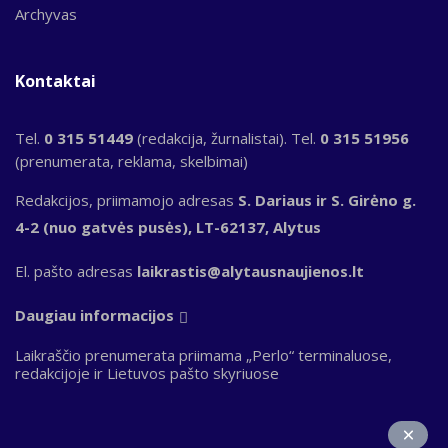
Archyvas
Kontaktai
Tel.
0 315 51449
(redakcija, žurnalistai). Tel.
0 315 51956
(prenumerata, reklama, skelbimai)
Redakcijos, priimamojo adresas
S. Dariaus ir S. Girėno g.
4-2 (nuo gatvės pusės), LT-62137, Alytus
El. pašto adresas
laikrastis@alytausnaujienos.lt
Daugiau informacijos
Laikraščio prenumerata priimama „Perlo“ terminaluose,
redakcijoje ir Lietuvos pašto skyriuose