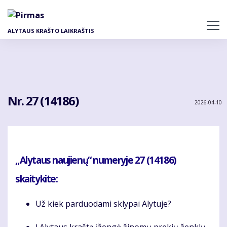
Pereiti
į
pagrindinį
ALYTAUS KRAŠTO LAIKRAŠTIS
turinį
Nr. 27 (14186)
2026-04-10
„Alytaus naujienų“ numeryje 27 (14186)
skaitykite:
Už kiek parduodami sklypai Alytuje?