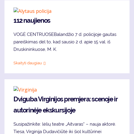
112 naujienos
VOGĖ CENTRUOSEBalandžio 7 d. policijoje gautas
pareiškimas dėl to, kad sausio 2 d. apie 15 val. iš
Druskininkuose, M. K.
Skaityti daugiau
Dviguba Virginijos premjera: scenoje ir
autorinėje ekskursijoje
Susipažinkite: lėlių teatre „Aitvaras“ – nauja aktorė.
Tiesa, Virginija Dudavičiūtė iki šiol kultūrinei