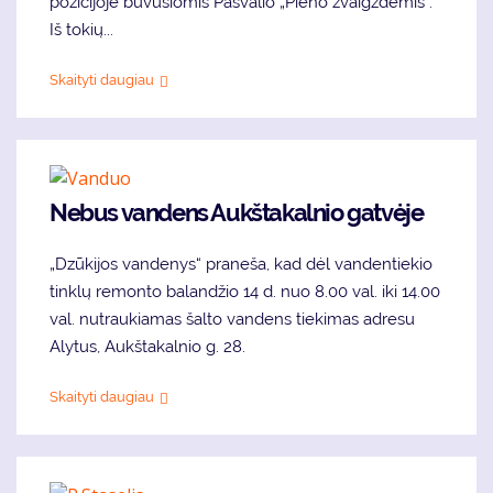
pozicijoje buvusiomis Pasvalio „Pieno žvaigždėmis“.
Iš tokių...
Skaityti daugiau
Nebus vandens Aukštakalnio gatvėje
„Dzūkijos vandenys“ praneša, kad dėl vandentiekio
tinklų remonto balandžio 14 d. nuo 8.00 val. iki 14.00
val. nutraukiamas šalto vandens tiekimas adresu
Alytus, Aukštakalnio g. 28.
Skaityti daugiau