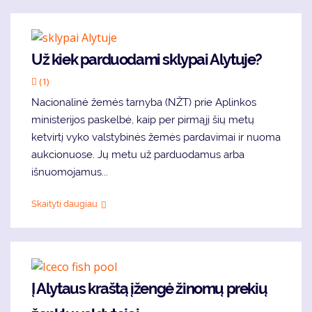
Už kiek parduodami sklypai Alytuje?
(1)
Nacionalinė žemės tarnyba (NŽT) prie Aplinkos
ministerijos paskelbė, kaip per pirmąjį šių metų
ketvirtį vyko valstybinės žemės pardavimai ir nuoma
aukcionuose. Jų metu už parduodamus arba
išnuomojamus...
Skaityti daugiau
Į Alytaus kraštą įžengė žinomų prekių