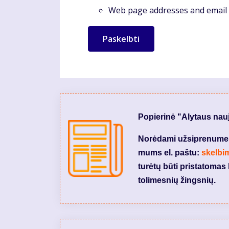
Web page addresses and email a
Popierinė "Alytaus nau
Norėdami užsiprenumeruo
mums el. paštu:
skelbi
turėtų būti pristatomas 
tolimesnių žingsnių.