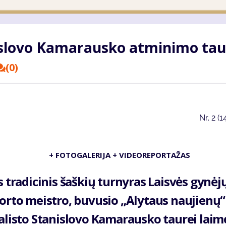
nislovo Kamarausko atminimo ta
(0)
Nr.
2 (1
+ FOTOGALERIJA + VIDEOREPORTAŽAS
s tradicinis šaškių turnyras Laisvės gynėj
porto meistro, buvusio „Alytaus naujienų“
alisto Stanislovo Kamarausko taurei laimė