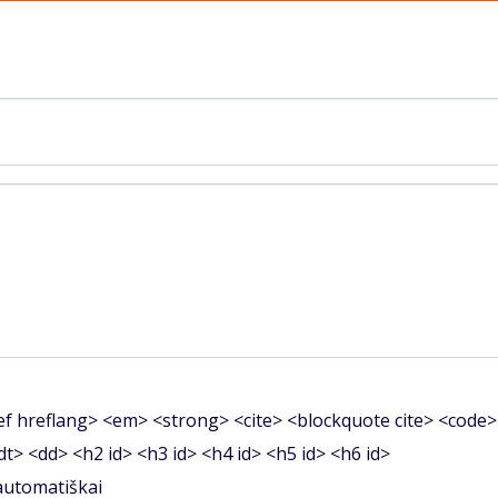
f hreflang> <em> <strong> <cite> <blockquote cite> <code>
<dt> <dd> <h2 id> <h3 id> <h4 id> <h5 id> <h6 id>
 automatiškai