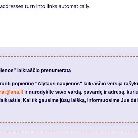
ddresses turn into links automatically.
jienos" laikraščio prenumerata
ti popierinę "Alytaus naujienos" laikraščio versiją rašyki
mai@ana.lt
ir nurodykite savo vardą, pavardę ir adresą, kuri
laikraštis. Kai tik gausime jūsų laišką, informuosime Jus dėl