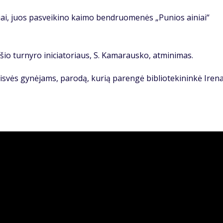
viai, juos pasveikino kaimo bendruomenės „Punios ainiai“
 šio turnyro iniciatoriaus, S. Kamarausko, atminimas.
aisvės gynėjams, parodą, kurią parengė bibliotekininkė Iren