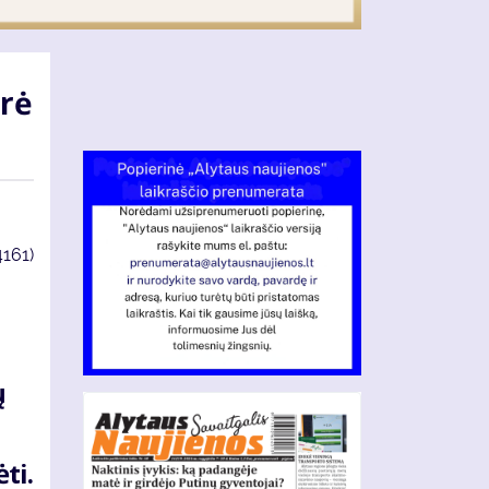
urė
4161)
ų
ti.