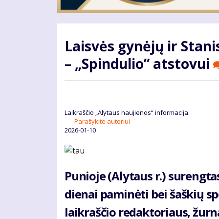
Laisvės gynėjų ir Sta
– „Spindulio” atstovui
Laikraščio „Alytaus naujienos“ informacija
Parašykite autoriui
2026-01-10
Punioje (Alytaus r.) surengta
dienai paminėti bei šaškių s
laikraščio redaktoriaus, žurn