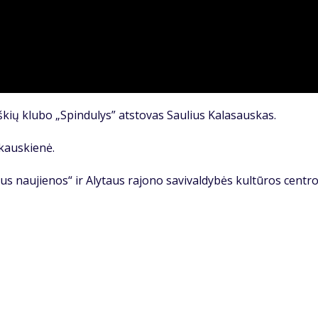
škių klubo „Spindulys” atstovas Saulius Kalasauskas.
ukauskienė.
us naujienos“ ir Alytaus rajono savivaldybės kultūros centr