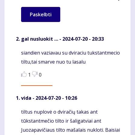
gal nusluokit …
- 2024-07-20 - 20:33
siandien vaziavau su dviraciu tukstantmecio
Komentaras
tiltu,tai smarve nuo tu lasalu
1
0
vida
- 2024-07-20 - 10:26
tiltus nuplovė o dviračių takas ant
Komentaras
tūkstantmečio tilto ir šaligatviai ant
Juozapavičiaus tilto mašalais nukloti. Baisiai