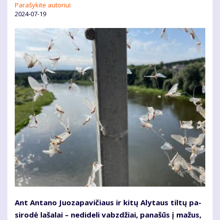
Parašykite autoriui
2024-07-19
Ant Antano Juo­za­pa­vi­čiaus ir ki­tų Aly­taus til­tų pa­
si­ro­dė la­ša­lai – ne­di­de­li vabz­džiai, pa­na­šūs į ma­žus,