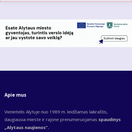
Apie mus
Vienintelis Alytuje nuo 1989 m. leidžiamas laikraštis,
daugiausia mieste ir rajone prenumeruojamas
spaudinys
„Alytaus naujienos“.