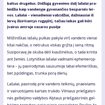
bal­tus dru­ge­lius. Di­dži­ą­ją gy­ve­ni­mo da­lį la­ša­lai pra­
lei­džia kaip van­de­ny­je gy­ve­nan­čios be­spar­nės ler­
vos. La­ša­lai – vie­na­die­niai vabz­džiai, daž­niau­siai iš
ler­vų iš­si­ri­tan­tys rug­pjū­tį, ta­čiau lai­kas ga­li bū­ti
įvai­rus ant­ro­je va­sa­ros pu­sė­je
Mil­ži­niš­kas la­ša­lų pul­kas pa­ky­la virš van­dens vie­nai
ki­tai nak­čiai, o ne­tru­kus vis­kas grįž­ta į se­ną rit­mą.
Su­si­po­ra­vę jie sku­ba dė­ti kiau­ši­nė­lius, o ta­da krin­ta
ant že­mės. Lo­ty­niš­kai lašalai va­di­na­mi ep­he­me­rop­
te­ra – jų pa­si­ro­dy­mas sau­su­mo­je la­bai efe­me­riš­kas,
bet įspū­din­gas, trun­ka po­rą die­nų.
La­ša­lai, pa­si­ro­dę prie van­dens tel­ki­nių, pra­ei­viams
ir vai­ruo­to­jams kar­tais truk­do. Vil­niaus prieš­gais­ri­
nės gel­bė­ji­mo val­dy­bos Aly­taus prieš­gais­ri­nės gel­