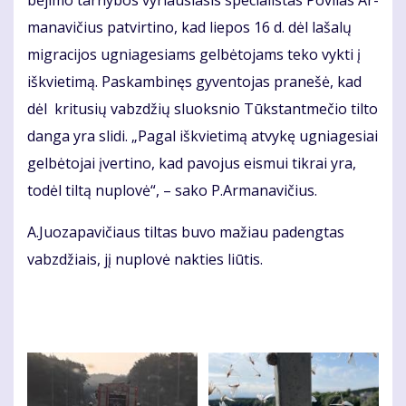
bė­ji­mo tar­ny­bos vy­riau­sia­sis spe­cia­lis­tas Po­vi­las Ar­
ma­na­vi­čius pa­tvir­ti­no, kad lie­pos 16 d. dėl la­ša­lų
mig­ra­ci­jos ug­nia­ge­siams gel­bė­to­jams te­ko vyk­ti į
iš­kvie­ti­mą. Pa­skam­bi­nęs gy­ven­to­jas pra­ne­šė, kad
dėl kri­tu­sių vabz­džių sluoks­nio Tūks­tant­me­čio til­to
dan­ga yra sli­di. „Pa­gal iš­kvie­ti­mą at­vy­kę ug­nia­ge­siai
gel­bė­to­jai įver­ti­no, kad pa­vo­jus eis­mui tik­rai yra,
to­dėl til­tą nu­plo­vė“, – sa­ko P.Ar­ma­na­vi­čius.
A.Juo­za­pa­vi­čiaus til­tas bu­vo ma­žiau pa­deng­tas
vabz­džiais, jį nu­plo­vė nak­ties liū­tis.