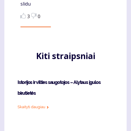
slidu
3
0
Kiti straipsniai
Istorijos ir vilties saugotojos – Alytaus įgulos
birutietės
Skaityti daugiau