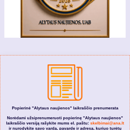
Popierinė "Alytaus naujienos" laikraščio prenumerata
Norėdami užsiprenumeruoti popierinę "Alytaus naujienos"
laikraščio versiją rašykite mums el. paštu:
skelbimai@ana.lt
ir nurodykite savo vardą, pavardę ir adresą, kuriuo turėtų