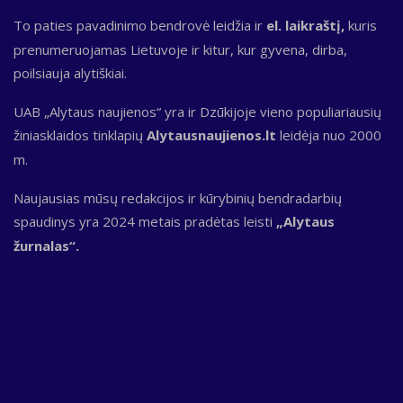
To paties pavadinimo bendrovė leidžia ir
el. laikraštį,
kuris
prenumeruojamas Lietuvoje ir kitur, kur gyvena, dirba,
poilsiauja alytiškiai.
UAB „Alytaus naujienos“ yra ir Dzūkijoje vieno populiariausių
žiniasklaidos tinklapių
Alytausnaujienos.lt
leidėja nuo 2000
m.
Naujausias mūsų redakcijos ir kūrybinių bendradarbių
spaudinys yra 2024 metais pradėtas leisti
„Alytaus
žurnalas“.